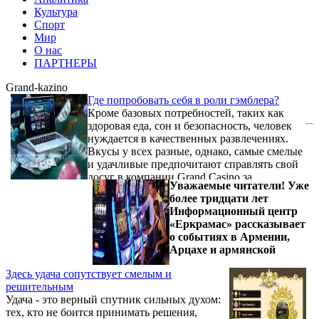
Культура
Спорт
Мир
О нас
ПАРТНЕРЫ
Grand-kazino
Где попробовать себя в роли гэмблера?
Кроме базовых потребностей, таких как
здоровая еда, сон и безопасность, человек
нуждается в качественных развлечениях.
Вкусы у всех разные, однако, самые смелые
и удачливые предпочитают справлять свой
досуг в компании Grand Casino за
Уважаемые читатели! Уже
привлекательными слотами, разыгрывая
более тридцати лет
турниры и получая денежные призы. Чтобы
Информационный центр
попробовать себя в роли гэмблера,
«Еркрамас» рассказывает
необязательно тут же ставить на кон
о событиях в Армении,
реальные деньги: Гранд Казино
Арцахе и армянской
обеспечивает свободный доступ ко всем
слотам самых известных производителей в
Здесь удача сопутствует смелым и
демо-режиме ...
решительным
Удача - это верный спутник сильных духом:
тех, кто не боится принимать решения,