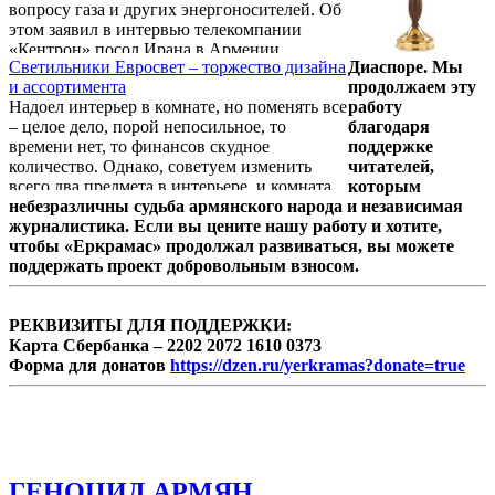
вопросу газа и других энергоносителей. Об
этом заявил в интервью телекомпании
«Кентрон» посол Ирана в Армении
Светильники Евросвет – торжество дизайна
Диаспоре. Мы
Мохаммад Реиси. Обратившись к
и ассортимента
продолжаем эту
двустороннему экономическому
Надоел интерьер в комнате, но поменять все
работу
сотрудничеству, дипломат отметил, что в
– целое дело, порой непосильное, то
благодаря
2014 году объем двустороннего торгового
времени нет, то финансов скудное
поддержке
оборота увеличился на 3%.
количество. Однако, советуем изменить
читателей,
всего два предмета в интерьере, и комната
которым
изменится. Поменяйте шторы и подберите
небезразличны судьба армянского народа и независимая
люстру. Во-первых, прежде чем бежать в
журналистика. Если вы цените нашу работу и хотите,
магазин люстр, сядьте перед компьютером,
чтобы «Еркрамас» продолжал развиваться, вы можете
выдохните, чтобы справиться с
поддержать проект добровольным взносом.
нетерпением. Далее просто зайдите на сайт
Интернет-магазина люстр Евросвет. В
каталоге представленный выбор просто
РЕКВИЗИТЫ ДЛЯ ПОДДЕРЖКИ:
заворожит вас. Светильники выполнены в
Карта Сбербанка – 2202 2072 1610 0373
различных ...
Форма для донатов
https://dzen.ru/yerkramas?donate=true
ГЕНОЦИД АРМЯН