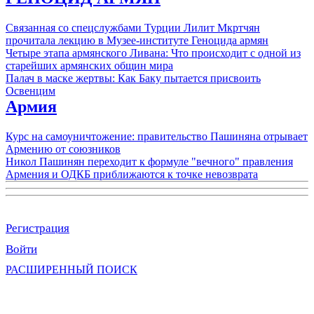
Связанная со спецслужбами Турции Лилит Мкртчян
прочитала лекцию в Музее-институте Геноцида армян
Четыре этапа армянского Ливана: Что происходит с одной из
старейших армянских общин мира
Палач в маске жертвы: Как Баку пытается присвоить
Освенцим
Армия
Курс на самоуничтожение: правительство Пашиняна отрывает
Армению от союзников
Никол Пашинян переходит к формуле "вечного" правления
Армения и ОДКБ приближаются к точке невозврата
Регистрация
Войти
РАСШИРЕННЫЙ ПОИСК