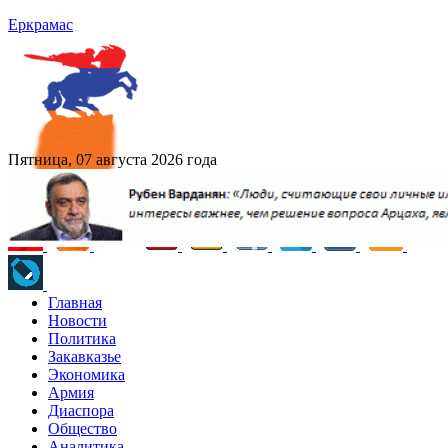
Еркрамас
Пятница, 07 августа 2026 года
Главная
Новости
Политика
Закавказье
Экономика
Армия
Диаспора
Общество
Аналитика