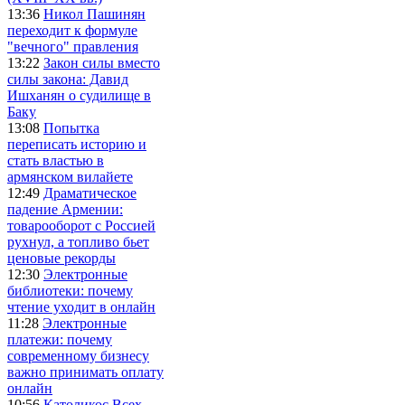
13:36
Никол Пашинян
переходит к формуле
"вечного" правления
13:22
Закон силы вместо
силы закона: Давид
Ишханян о судилище в
Баку
13:08
Попытка
переписать историю и
стать властью в
армянском вилайете
12:49
Драматическое
падение Армении:
товарооборот с Россией
рухнул, а топливо бьет
ценовые рекорды
12:30
Электронные
библиотеки: почему
чтение уходит в онлайн
11:28
Электронные
платежи: почему
современному бизнесу
важно принимать оплату
онлайн
10:56
Католикос Всех