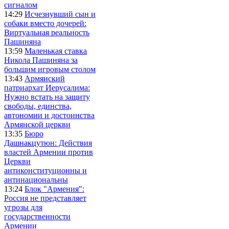
сигналом
14:29
Исчезнувший сын и
собаки вместо дочерей:
Виртуальная реальность
Пашиняна
13:59
Маленькая ставка
Никола Пашиняна за
большим игровым столом
13:43
Армянский
патриархат Иерусалима:
Нужно встать на защиту
свободы, единства,
автономии и достоинства
Армянской церкви
13:35
Бюро
Дашнакцутюн: Действия
властей Армении против
Церкви
антиконституционны и
антинациональны
13:24
Блок "Армения":
Россия не представляет
угрозы для
государственности
Армении