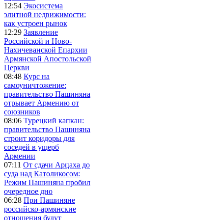
12:54
Экосистема
элитной недвижимости:
как устроен рынок
12:29
Заявление
Российской и Ново-
Нахичеванской Епархии
Армянской Апостольской
Церкви
08:48
Курс на
самоуничтожение:
правительство Пашиняна
отрывает Армению от
союзников
08:06
Турецкий капкан:
правительство Пашиняна
строит коридоры для
соседей в ущерб
Армении
07:11
От сдачи Арцаха до
суда над Католикосом:
Режим Пашиняна пробил
очередное дно
06:28
При Пашиняне
российско-армянские
отношения будут