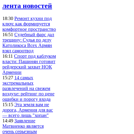
лента новостей
18:30
Ремонт кухни под
ключ: как формируется
комфортное пространство
16:51
Судебный фарс дал
трещину: Судья по делу
Католикоса Всех Армян
взял самоотвод
16:11
Спорт под каблуком
власти: Пашинян готовит
рейдерский захват НОК
Армении
15:27
14 самых
экстремальных
развлечений на свежем
воздухе: рейтинг по цене
ошибки и порогу входа
15:15
Эта земля вам не
дорога, Армения для вас
— всего лишь "хопан"
14:49
Заявление
Матвиенко является
очень серьезным