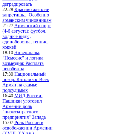
деградировать
22:28
Красиво жить не
запретишь... Особенно
армянским чиновникам
21:27
Армянский спорт
(4-6 августа): футбол,
водные виды,
единоборства, теннис,
хоккей
18:10
Энвер-паша,
"Немесис" и логика
возмездия: Расплата
неизбежна
17:30
Национальный
позор: Католикос Всех
Армян на скамье
подсудимых
16:40
МИД России:
Пашинян уготовил
Армении роль
"низкозатратного
предприятия" Запада
15:07
Роль России в
освобождении Армении
(XVIII–XX вв.)