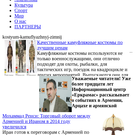
Культура
Спорт
Мир
О нас
ПАРТНЕРЫ
kostyum-kamuflyazhnyj-zimnij
Качественные камуфляжные костюмы по
лучшим ценам
Камуфляжные костюмы используются не
только военнослужащими, они отлично
подходят для охоты, рыбалки, для
тактических игр, поездок на квадроцикле и
других мероприятий. Выпускаются они для
Уважаемые читатели! Уже
разных сезонов, и покупателю, который
более тридцати лет
решил купить костюм камуфляжный
Информационный центр
зимний лучшие предложения можно найти
«Еркрамас» рассказывает
на «КОСТЮМ-ГОРКА.РУ». Это сеть
о событиях в Армении,
магазинов камуфляжа, а также военной
Арцахе и армянской
одежды и экипировки в Москве и Санкт-
Петербурге. Линейка одежды, которую
Мохаммад Реиси: Торговый оборот между
предлагает интернет-магазин, широкая.
Арменией и Ираном в 2014 году
Разрабатывается она непосредственно ...
увеличился
Иран готов к переговорам с Арменией по