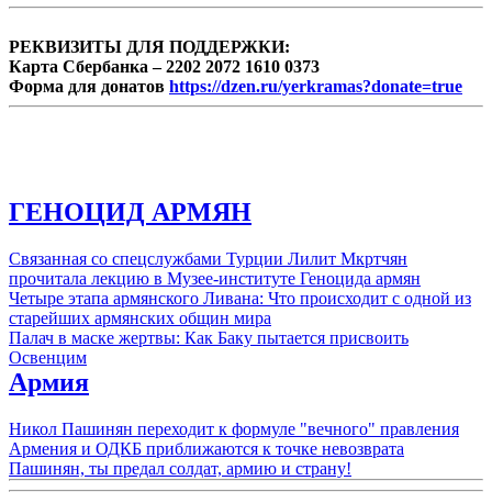
партии «Процветающая Армения»,
председатель постоянной парламентской
РЕКВИЗИТЫ ДЛЯ ПОДДЕРЖКИ:
Комиссии ...
Карта Сбербанка – 2202 2072 1610 0373
Форма для донатов
https://dzen.ru/yerkramas?donate=true
ГЕНОЦИД АРМЯН
Связанная со спецслужбами Турции Лилит Мкртчян
прочитала лекцию в Музее-институте Геноцида армян
Четыре этапа армянского Ливана: Что происходит с одной из
старейших армянских общин мира
Палач в маске жертвы: Как Баку пытается присвоить
Освенцим
Армия
Никол Пашинян переходит к формуле "вечного" правления
Армения и ОДКБ приближаются к точке невозврата
Пашинян, ты предал солдат, армию и страну!