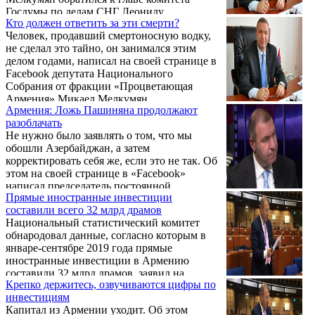
Госдумы по делам СНГ Леониду
Кто должен ответить за эти смерти?
Калашникову с просьбой помочь армянам,
Человек, продавший смертоносную водку,
которые желают отправиться в Россию и
не сделал это тайно, он занимался этим
воссоединиться со своими семьями.
делом годами, написал на своей странице в
Facebook депутата Национального
Собрания от фракции «Процветающая
Армения» Микаел Мелкумян.
Армения: Ложь Пашиняна продолжают
разоблачать
Не нужно было заявлять о том, что мы
обошли Азербайджан, а затем
корректировать себя же, если это не так. Об
этом на своей странице в «Facebook»
написал председатель постоянной
Прямые иностранные инвестиции
парламентской Комиссии по региональной
составили всего 32 млрд драмов
и евразийской интеграции, депутат
Национальный статистический комитет
парламента от партии «Процветающая
обнародовал данные, согласно которым в
Армения» Микаел Мелкумян, комментируя
январе-сентябре 2019 года прямые
последние противоречивые заявления
иностранные инвестиции в Армению
премьер-министра Никола Пашиняна.
составили 32 млрд драмов, заявил на
Крепко держитесь, озвучиваются цифры по
заседании Национального Собрания в ходе
инвестициям
обсуждения проекта госбюджета на 2020
Капитал из Армении уходит. Об этом
год депутат от партии «Процветающая