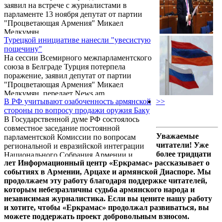
заявил на встрече с журналистами в
Армения» Микаел Мелкумян.
парламенте 13 ноября депутат от партии
"Процветающая Армения" Микаел
Мелкумян.
Турецкой инициативе нанесли "увесистую
пощечину"
На сессии Всемирного межпарламентского
союза в Белграде Турция потерпела
поражение, заявил депутат от партии
"Процветающая Армения" Микаел
Мелкумян, передает News.am.
В РФ учитывают озабоченность армянской
>>
стороны по вопросу продажи оружия Баку
В Государственной думе РФ состоялось
совместное заседание постоянной
Уважаемые
парламентской Комиссии по вопросам
читатели! Уже
региональной и евразийской интеграции
более тридцати
Национального Собрания Армении и
лет Информационный центр «Еркрамас» рассказывает о
Комитета по делам СНГ, евразийской
событиях в Армении, Арцахе и армянской Диаспоре. Мы
интеграции и по делам соотечественников
продолжаем эту работу благодаря поддержке читателей,
Госдумы РФ. Об этом на совместной пресс-
которым небезразличны судьба армянского народа и
конференции в Национальном Собрании
независимая журналистика. Если вы цените нашу работу
Армении 23 сентября сообщил глава
и хотите, чтобы «Еркрамас» продолжал развиваться, вы
армянской делегации, депутат
можете поддержать проект добровольным взносом.
Национального Собрания Армении от