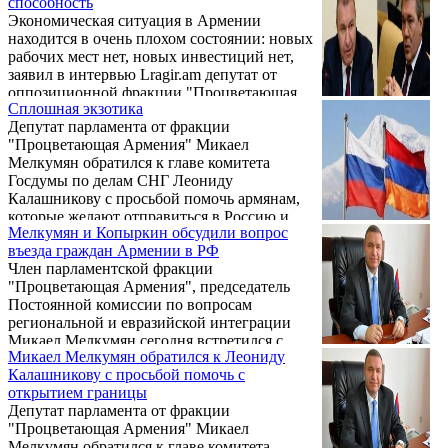
способность
странице в «Facebook» депутат от партии
немыслимыми способами. Но рано ...
Экономическая ситуация в Армении
«Процветающая Армения» Микаел
находится в очень плохом состоянии: новых
Мелкумян.
рабочих мест нет, новых инвестиций нет,
заявил в интервью Lragir.am депутат от
оппозиционной фракции "Процветающая
Сплошная экзотика
Армения" Микаел Мелкумян. По словам
Депутат парламента от фракции
депутата, в стране упала покупательская
"Процветающая Армения" Микаел
способность, сам спрос снизился на 15-20
Мелкумян обратился к главе комитета
процентов.
Госдумы по делам СНГ Леониду
Калашникову с просьбой помочь армянам,
которые желают отправиться в Россию и
Мелкумян и Копыркин обсудили вопрос
воссоединиться со своими желающими,
въезда граждан Армении в РФ
пишет Sputnik Armenia.
Член парламентской фракции
"Процветающая Армения", председатель
Постоянной комиссии по вопросам
региональной и евразийской интеграции
Микаел Мелкумян сегодня встретился с
Микаел Мелкумян обратился к Леониду
Чрезвычайным и Полномочным Послом
Калашникову с просьбой помочь с
Российской Федерации в Армении Сергеем
открытием границы
Копыркиным.
Депутат парламента от фракции
"Процветающая Армения" Микаел
Мелкумян обратился к главе комитета