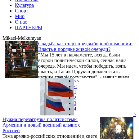
Культура
Спорт
Мир
О нас
ПАРТНЕРЫ
Mikael-Melkumyan
Свадьба как старт предвыборной кампании:
Власть в порядке живой очереди?
"Мы 15 лет в парламенте, всегда были
второй политической силой, сейчас наша
очередь. Мы идем, чтобы победить, взять
власть, и Гагик Царукян должен стать
четким главой государства", - заявил вчера
<<
журналистам видный член партии
<
"Процветающая Армения" Микаел
1
Мелкумян. На вопрос о том, как он
2
представляет Царукяна в качестве
3
переговорщика, он ответил, что очень
4
хорошо, поскольку "Гагик Царукян
>
пользуется высоким авторитетом и в ЕАЭС,
Нужна перезагрузка политсистемы
и в Европе, и в других странах, и в Китае".
Армении и новый военный альянс с
Россией
Тема армяно-российских отношений в свете