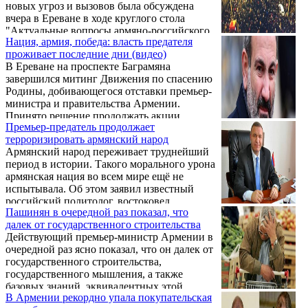
новых угроз и вызовов была обсуждена
вчера в Ереване в ходе круглого стола
"Актуальные вопросы армяно-российского
Нация, армия, победа: власть предателя
стратегического союза перед лицом угроз и
проживает последние дни (видео)
вызовов современности". Организатором
В Ереване на проспекте Баграмяна
мероприятия выступили исследовательско-
завершился митинг Движения по спасению
аналитическая организация "Интеграция и
Родины, добивающегося отставки премьер-
развитие" и Евразийский экспертный клуб,
министра и правительства Армении.
в обсуждении приняли участие как
Принято решение продолжать акции
армянские историки, политологи,
Премьер-предатель продолжает
неповиновения, а очередной митинг
экономисты, юристы, так и эксперты из
терроризировать армянский народ
провести в среду, 3 марта, в 16.00 на
России.
Армянский народ переживает труднейший
площади перед парламентом, где на
период в истории. Такого морального урона
правительственном часе должен
армянская нация во всем мире ещё не
присутствовать Никол Пашинян. Ниже
испытывала. Об этом заявил известный
предлагаем вниманию читателей
российский политолог, востоковед,
фрагменты из выступлений участников
Пашинян в очередной раз показал, что
директор «Центра изучения стран Ближнего
митинга, предоставленным агентством
далек от государственного строительства
Востока и Центральной Азии» Семен
Новости Армении - NEWS.am.
Действующий премьер-министр Армении в
Багдасаров. «Продажа и предательство
очередной раз ясно показал, что он далек от
Карабаха равны предательству чести и
государственного строительства,
достоинства всего армянского народа.
государственного мышления, а также
«Премьер-министр» продолжает
базовых знаний, эквивалентных этой
терроризировать армянский народ, цепляясь
В Армении рекордно упала покупательская
должности. Об этом написал на своей
за власть всеми мыслимыми и