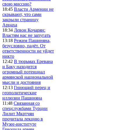
свою миссию?
18:45
Власти Армении не
скрывают, что сами
закрыли страницу
Арцаха
18:34
Левон Кочарян:
Властям нас не запугать
13:18
Режим Пашиняна,
безусловно, падёт. От
ответственности не уйдет
никто
12:42
В тюрьмах Еревана
и Баку находится
огромный потенциал
армянской национальной
мысли и достояния
12:13
Гниющий перец и
геополитические
иллюзии Пашиняна
11:48
Связанная со
спецслужбами Турции
Лилит Мкртчян
прочитала лекцию в
Музее-институте
Геноцида армян