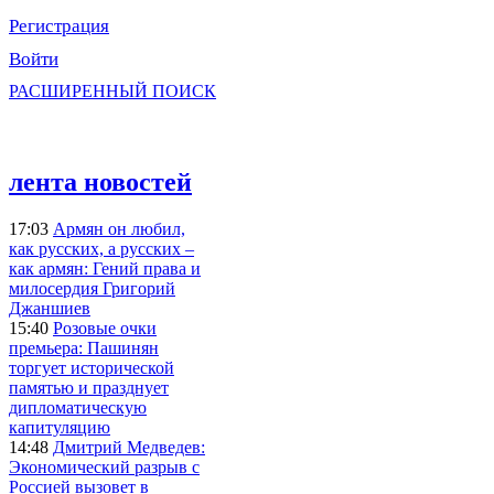
Регистрация
Войти
РАСШИРЕННЫЙ ПОИСК
лента новостей
17:03
Армян он любил,
как русских, а русских –
как армян: Гений права и
милосердия Григорий
Джаншиев
15:40
Розовые очки
премьера: Пашинян
торгует исторической
памятью и празднует
дипломатическую
капитуляцию
14:48
Дмитрий Медведев:
Экономический разрыв с
Россией вызовет в