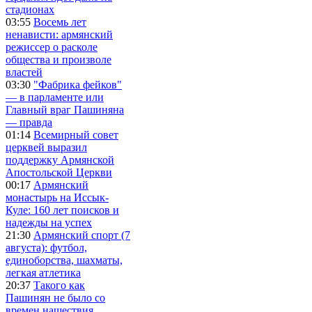
стадионах
03:55
Восемь лет
ненависти: армянский
режиссер о расколе
общества и произволе
властей
03:30
"Фабрика фейков"
— в парламенте или
Главный враг Пашиняна
— правда
01:14
Всемирный совет
церквей выразил
поддержку Армянской
Апостольской Церкви
00:17
Армянский
монастырь на Иссык-
Куле: 160 лет поисков и
надежды на успех
21:30
Армянский спорт (7
августа): футбол,
единоборства, шахматы,
легкая атлетика
20:37
Такого как
Пашинян не было со
времен нашествия