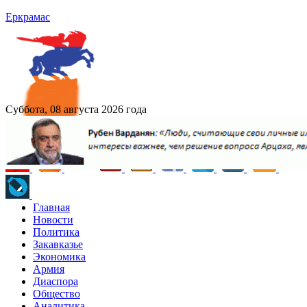
Еркрамас
Суббота, 08 августа 2026 года
Главная
Новости
Политика
Закавказье
Экономика
Армия
Диаспора
Общество
Аналитика