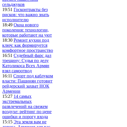
сельджуков
19:51
Госконтракты без
рисков: что важно знать
исполнителю
18:49
Окна нового
поколения: технологии,
которые работают на уют
18:30
Ремонт кухни под
ключ: как формируется
комфортное пространство
16:51
Судебный фарс дал
трещину: Судья по делу
Католикоса Всех Армян
взял самоотвод
16:11
Спорт под каблуком
власти: Пашинян готовит
рейдерский захват НОК
Армении
15:27
14 самых
экстремальных
развлечений на свежем
воздухе: рейтинг по цене
ошибки и порогу входа
15:15
Эта земля вам не
дорога, Армения для вас