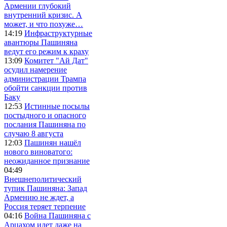
Армении глубокий
внутренний кризис. А
может, и что похуже…
14:19
Инфраструктурные
авантюры Пашиняна
ведут его режим к краху
13:09
Комитет "Ай Дат"
осудил намерение
администрации Трампа
обойти санкции против
Баку
12:53
Истинные посылы
постыдного и опасного
послания Пашиняна по
случаю 8 августа
12:03
Пашинян нашёл
нового виноватого:
неожиданное признание
04:49
Внешнеполитический
тупик Пашиняна: Запад
Армению не ждет, а
Россия теряет терпение
04:16
Война Пашиняна с
Арцахом идет даже на