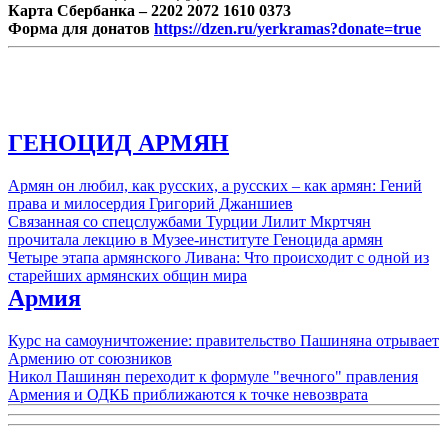
Карта Сбербанка – 2202 2072 1610 0373
Форма для донатов
https://dzen.ru/yerkramas?donate=true
ГЕНОЦИД АРМЯН
Армян он любил, как русских, а русских – как армян: Гений
права и милосердия Григорий Джаншиев
Связанная со спецслужбами Турции Лилит Мкртчян
прочитала лекцию в Музее-институте Геноцида армян
Четыре этапа армянского Ливана: Что происходит с одной из
старейших армянских общин мира
Армия
Курс на самоуничтожение: правительство Пашиняна отрывает
Армению от союзников
Никол Пашинян переходит к формуле "вечного" правления
Армения и ОДКБ приближаются к точке невозврата