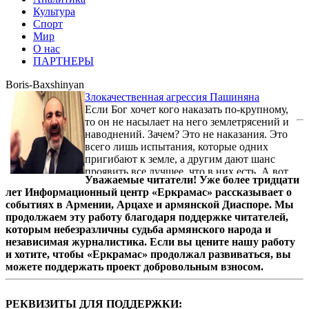
Культура
Спорт
Мир
О нас
ПАРТНЕРЫ
Boris-Baxshinyan
Злокачественная агрессия Пашиняна
Если Бог хочет кого наказать по-крупному,
то он не насылает на него землетрясений и
наводнений. Зачем? Это не наказания. Это
всего лишь испытания, которые одних
пригибают к земле, а другим дают шанс
проявить все лучшее, что в них есть. А вот
Уважаемые читатели! Уже более тридцати
наказание - это когда тебя лишают рассудка,
лет Информационный центр «Еркрамас» рассказывает о
совести и нравственного инстинкта.
событиях в Армении, Арцахе и армянской Диаспоре. Мы
продолжаем эту работу благодаря поддержке читателей,
которым небезразличны судьба армянского народа и
независимая журналистика. Если вы цените нашу работу
и хотите, чтобы «Еркрамас» продолжал развиваться, вы
можете поддержать проект добровольным взносом.
РЕКВИЗИТЫ ДЛЯ ПОДДЕРЖКИ: