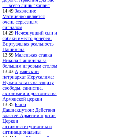
— всего лишь "хопан"
14:49
Заявление
Матвиенко является
очень серьезным
сигналом
14:29
Исчезнувший сын и
собаки вместо дочерей:
Виртуальная реальность
Пашиняна
13:59
Маленькая ставка
Никола Пашиняна за
большим игровым столом
13:43
Армянский
патриархат Иерусалима:
Нужно встать на защиту
свободы, единства,
автономии и достоинства
Армянской церкви
13:35
Бюро
Дашнакцутюн: Действия
властей Армении против
Церкви
антиконституционны и
антинациональны