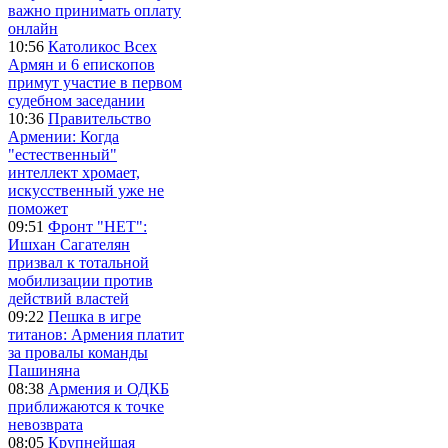
важно принимать оплату
онлайн
10:56
Католикос Всех
Армян и 6 епископов
примут участие в первом
судебном заседании
10:36
Правительство
Армении: Когда
"естественный"
интеллект хромает,
искусственный уже не
поможет
09:51
Фронт "НЕТ":
Ишхан Сагателян
призвал к тотальной
мобилизации против
действий властей
09:22
Пешка в игре
титанов: Армения платит
за провалы команды
Пашиняна
08:38
Армения и ОДКБ
приближаются к точке
невозврата
08:05
Крупнейшая