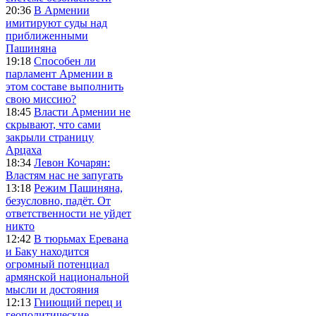
20:36
В Армении
имитируют суды над
приближенными
Пашиняна
19:18
Способен ли
парламент Армении в
этом составе выполнить
свою миссию?
18:45
Власти Армении не
скрывают, что сами
закрыли страницу
Арцаха
18:34
Левон Кочарян:
Властям нас не запугать
13:18
Режим Пашиняна,
безусловно, падёт. От
ответственности не уйдет
никто
12:42
В тюрьмах Еревана
и Баку находится
огромный потенциал
армянской национальной
мысли и достояния
12:13
Гниющий перец и
геополитические