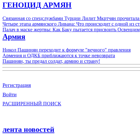
ГЕНОЦИД АРМЯН
Связанная со спецслужбами Турции Лилит Мкртчян прочитала
Четыре этапа армянского Ливана: Что происходит с одной из 
Палач в маске жертвы: Как Баку пытается присвоить Освенцим
Армия
Никол Пашинян переходит к формуле "вечного" правления
Армения и ОДКБ приближаются к точке невозврата
Пашинян, ты предал солдат, армию и страну!
Регистрация
Войти
РАСШИРЕННЫЙ ПОИСК
лента новостей