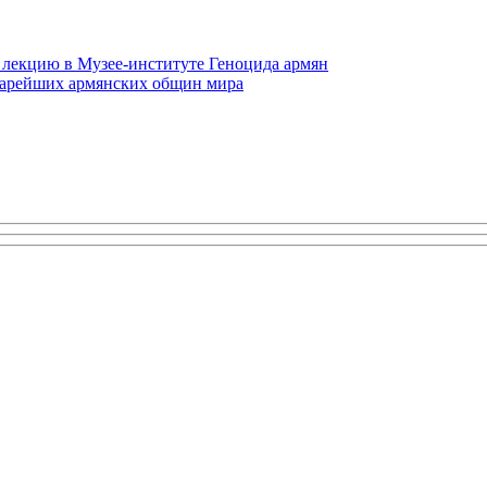
 лекцию в Музее-институте Геноцида армян
старейших армянских общин мира