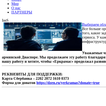
Мир
О нас
ПАРТНЕРЫ
IaaS
Выбираем обла
Все больше ор
того, какие з
сервиса. У ка
инфраструктура 
Уважаемые чи
армянской Диаспоре. Мы продолжаем эту работу благодаря 
нашу работу и хотите, чтобы «Еркрамас» продолжал развив
РЕКВИЗИТЫ ДЛЯ ПОДДЕРЖКИ:
Карта Сбербанка – 2202 2072 1610 0373
Форма для донатов
https://dzen.ru/yerkramas?donate=true