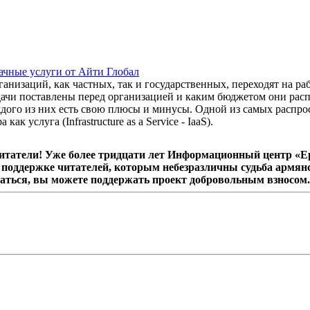
чные услуги от Айти Глобал
ганизаций, как частных, так и государственных, переходят на ра
адачи поставлены перед организацией и каким бюджетом они рас
ждого из них есть свою плюсы и минусы. Одной из самых распро
как услуга (Infrastructure as a Service - IaaS).
татели! Уже более тридцати лет Информационный центр «Ер
поддержке читателей, которым небезразличны судьба армянс
аться, вы можете поддержать проект добровольным взносом.