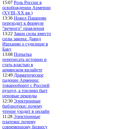
15:07
Роль России в
освобождении Армении
(XVIII–XX вв.)
13:36
Никол Пашинян
переходит к формуле
"вечного" правления
13:22
Закон силы вместо
силы закона: Давид
Ишханян о судилище в
Баку
13:08
Попытка
переписать историю и
стать властью в
армянском вилайете
12:49
Драматическое
падение Армении:
товарооборот с Россией
рухнул, а топливо бьет
ценовые рекорды
12:30
Электронные
библиотеки: почему
чтение уходит в онлайн
11:28
Электронные
платежи: почему
современному бизнесу