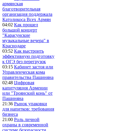
армянская
благотворительная
организация поддержала
Католикоса Всех Армян
04:02
Как прошел
большой концерт
"Карасунские
музыкальные вечера" в
Краснодаре
03:52
Как выстроить
эффективную подготовку
к ОГЭ без перегрузок
03:15
Кабинет застоя или
Управленческая кома
правительства Пашиняна
02:48
Цифровая
капитуляция Армении
или "Троянский конь" от
Пашиняна
21:36
Рынок упаковки
для напитков: требования
бизнеса
21:00
Роль личной
охраны в современной
системе безопасности