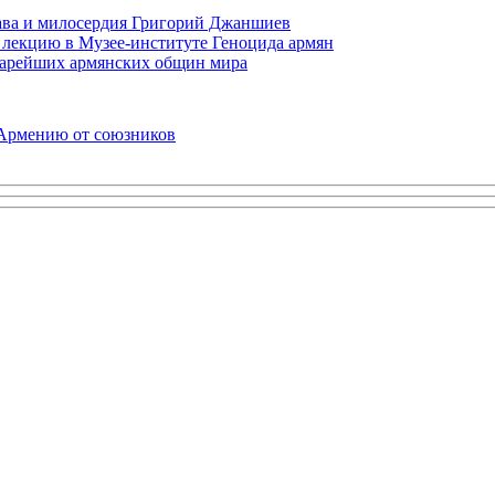
права и милосердия Григорий Джаншиев
 лекцию в Музее-институте Геноцида армян
старейших армянских общин мира
 Армению от союзников