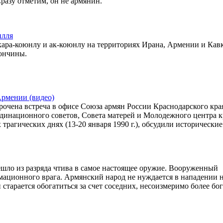
разу отметим, он не армянин.
илля
 кара-коюнлу и ак-коюнлу на территориях Ирана, Армении и Кав
кончины.
Армении (видео)
рочена встреча в офисе Союза армян России Краснодарского кра
динационного советов, Совета матерей и Молодежного центра к
трагических днях (13-20 января 1990 г.), обсудили исторические
шло из разряда чтива в самое настоящее оружие. Вооруженный
мационного врага. Армянский народ не нуждается в нападении 
 старается обогатиться за счет соседних, несоизмеримо более бо