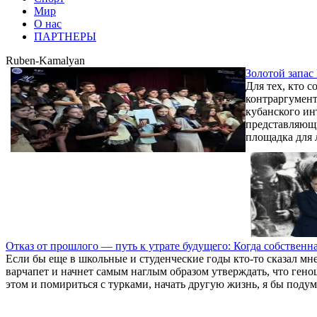
Мир
О нас
ПАРТНЕРЫ
Ruben-Kamalyan
Золотой запас
Для тех, кто 
контраргумент
кубанского ин
представляющи
площадка для л
Отказ от прошлого — путь к утрате будущего: Когда собственна
Если бы еще в школьные и студенческие годы кто-то сказал мне
варчапет и начнет самым наглым образом утверждать, что геноц
этом и помириться с турками, начать другую жизнь, я бы подум