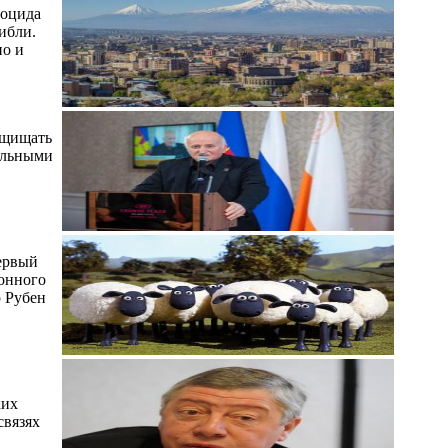
ноцида
ибли.
но и
ащищать
альными
первый
ионного
р Рубен
ких
связях