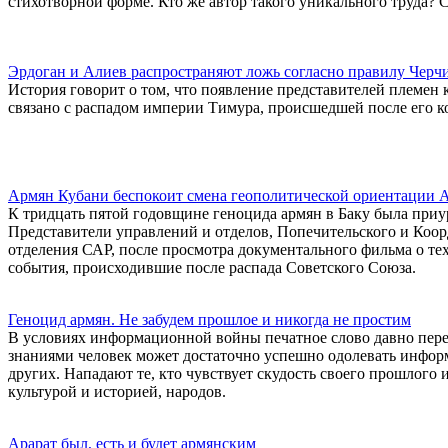
стихотворной форме. Кто же автор такого уникального труда? С
Эрдоган и Алиев распространяют ложь согласно правилу Черч
История говорит о том, что появление представителей племен
связано с распадом империи Тимура, происшедшей после его 
Армян Кубани беспокоит смена геополитической ориентации 
К тридцать пятой годовщине геноцида армян в Баку была приу
Представители управлений и отделов, Попечительского и Коор
отделения САР, после просмотра документального фильма о тех 
события, происходившие после распада Советского Союза.
Геноцид армян. Не забудем прошлое и никогда не простим
В условиях информационной войны печатное слово давно пере
знаниями человек может достаточно успешно одолевать инфор
других. Нападают те, кто чувствует скудость своего прошлого и
культурой и историей, народов.
Арарат был, есть и будет армянским