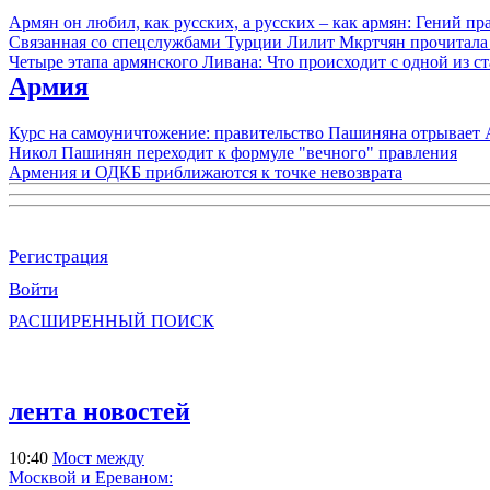
Армян он любил, как русских, а русских – как армян: Гений 
Связанная со спецслужбами Турции Лилит Мкртчян прочитала
Четыре этапа армянского Ливана: Что происходит с одной из 
Армия
Курс на самоуничтожение: правительство Пашиняна отрывает
Никол Пашинян переходит к формуле "вечного" правления
Армения и ОДКБ приближаются к точке невозврата
Регистрация
Войти
РАСШИРЕННЫЙ ПОИСК
лента новостей
10:40
Мост между
Москвой и Ереваном: