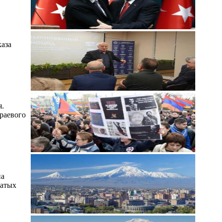
каза
я.
раевого
на
гатых