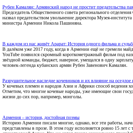
Рубен Камалян: Армянский народ не простит предательства па
Председатель Общественного совета регионального отделения 
назвал предательством увольнение директора Музея-института
министра Армении Никола Пашиняна.
В каждом из нас живёт Арарат: История одного фильма и судьб
В далёком уже 2017 году, когда в Армении ещё не гремели майд
YouTube появился скромный короткометражный фильм под назв
звёздной команды, бюджет, наверное, умещался в одну зарпла
человек-легенда кубанских армян Рубен Завенович Камалян.
Разрушительное наследие кочевников и их влияние на оседлое 
У кочевых племен и народов Азии и Африки способ ведения хоз
Отметим, что многие кочевые народы, уже имеющие свои госуд
жизни до сих пор, например, монголы.
Армения – история, достойная поэмы
Историю Армении писали многие, однако, все эти работы, нач
представлены в прозе. В этом году исполняется ровно 15 лет с 