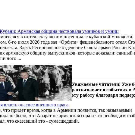
 Кубани: Армянская община чествовала умников и умниц
сомневался в интеллектуальном потенциале кубанской молодежи,
ом. 6-го июля 2026 года зал «Орбита» фешенебельного отеля Cr
теллекта. Здесь Региональное отделение Союза армян России Кр
х армянскую общину выпускников, которые доказали: единый г
ичного ...
Уважаемые читатели! Уже б
рассказывает о событиях в
эту работу благодаря подде
я власть опаснее внешнего врага
, что придет время, когда в Армении появится, так называемый
ида не было, что Арарат не армянская гора и что необходимо за
ал, что сказавший это - сумасшедший.