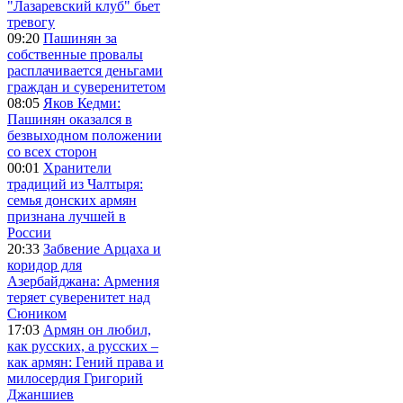
"Лазаревский клуб" бьет
тревогу
09:20
Пашинян за
собственные провалы
расплачивается деньгами
граждан и суверенитетом
08:05
Яков Кедми:
Пашинян оказался в
безвыходном положении
со всех сторон
00:01
Хранители
традиций из Чалтыря:
семья донских армян
признана лучшей в
России
20:33
Забвение Арцаха и
коридор для
Азербайджана: Армения
теряет суверенитет над
Сюником
17:03
Армян он любил,
как русских, а русских –
как армян: Гений права и
милосердия Григорий
Джаншиев