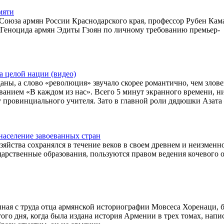
мяти
Союза армян России Краснодарского края, профессор Рубен Кам
 Геноцида армян Эдиты Гзоян по личному требованию премьер-
а целой нации (видео)
аны, а слово «революция» звучало скорее романтично, чем злове
анием «В каждом из нас». Всего 5 минут экранного времени, н
ту провинциального учителя. Зато в главной роли дядюшки Азат
население завоеванных стран
яйства сохранялся в течение веков в своем древнем и неизменн
арственные образования, пользуются правом ведения кочевого о
иная с труда отца армянской историографии Мовсеса Хоренаци, 
того дня, когда была издана история Армении в трех томах, напи