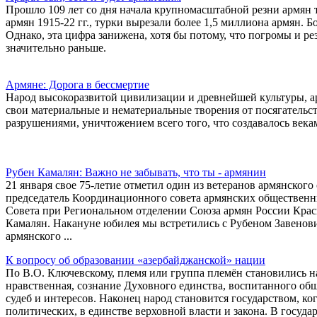
Прошло 109 лет со дня начала крупномасштабной резни армян 
армян 1915-22 гг., турки вырезали более 1,5 миллиона армян. 
Однако, эта цифра занижена, хотя бы потому, что погромы и р
значительно раньше.
Армяне: Дорога в бессмертие
Народ высокоразвитой цивилизации и древнейшей культуры, а
свои материальные и нематериальные творения от посягатель
разрушениями, уничтожением всего того, что создавалось века
Рубен Камалян: Важно не забывать, что ты - армянин
21 января свое 75-летие отметил один из ветеранов армянског
председатель Координационного совета армянских общественн
Совета при Региональном отделении Союза армян России Красн
Камалян. Накануне юбилея мы встретились с Рубеном Завенови
армянского ...
К вопросу об образовании «азербайджанской» нации
По В.О. Ключевскому, племя или группа племён становились н
нравственная, сознание Духовного единства, воспитанного о
судеб и интересов. Наконец народ становится государством, ко
политических, в единстве верховной власти и закона. В госуда