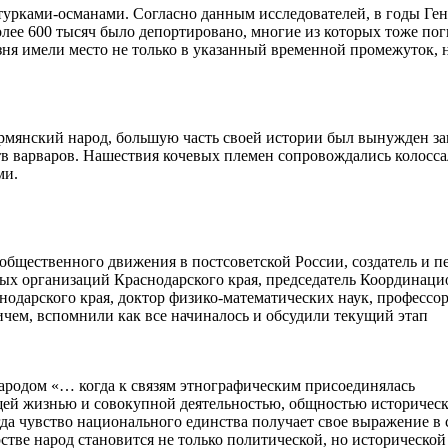
турками-османами. Согласно данным исследователей, в годы Ге
Более 600 тысяч было депортировано, многие из которых тоже пог
езня имели место не только в указанный временной промежуток, 
рмянский народ, большую часть своей истории был вынужден з
ств варваров. Нашествия кочевых племен сопровождались колосс
ми.
о общественного движения в постсоветской России, создатель и 
ых организаций Краснодарского края, председатель Координац
одарского края, доктор физико-математических наук, профессо
чем, вспомнили как все начиналось и обсудили текущий этап
ародом «… когда к связям этнографическим присоединялась
бщей жизнью и совокупной деятельностью, общностью историчес
гда чувство национального единства получает свое выражение в 
рстве народ становится не только политической, но исторической