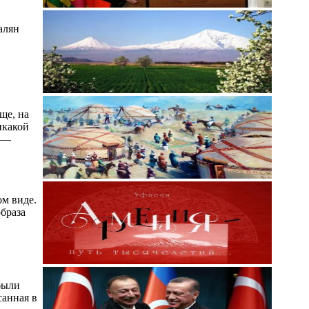
алян
ще, на
икакой
а —
ом виде.
браза
были
санная в