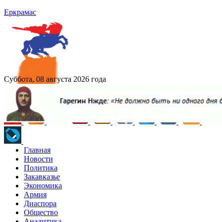
Еркрамас
Суббота, 08 августа 2026 года
Главная
Новости
Политика
Закавказье
Экономика
Армия
Диаспора
Общество
Аналитика