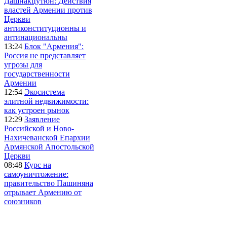
Дашнакцутюн: Действия
властей Армении против
Церкви
антиконституционны и
антинациональны
13:24
Блок "Армения":
Россия не представляет
угрозы для
государственности
Армении
12:54
Экосистема
элитной недвижимости:
как устроен рынок
12:29
Заявление
Российской и Ново-
Нахичеванской Епархии
Армянской Апостольской
Церкви
08:48
Курс на
самоуничтожение:
правительство Пашиняна
отрывает Армению от
союзников