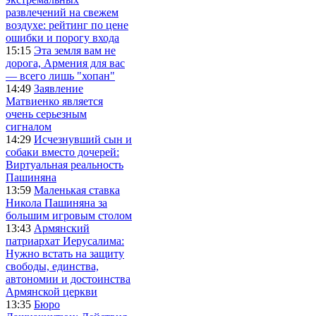
развлечений на свежем
воздухе: рейтинг по цене
ошибки и порогу входа
15:15
Эта земля вам не
дорога, Армения для вас
— всего лишь "хопан"
14:49
Заявление
Матвиенко является
очень серьезным
сигналом
14:29
Исчезнувший сын и
собаки вместо дочерей:
Виртуальная реальность
Пашиняна
13:59
Маленькая ставка
Никола Пашиняна за
большим игровым столом
13:43
Армянский
патриархат Иерусалима:
Нужно встать на защиту
свободы, единства,
автономии и достоинства
Армянской церкви
13:35
Бюро