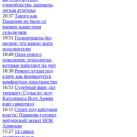
единоборства, шахматы,
легкая атлетика
20:37
Такого как
Пашинян не было со
времен нашествия
сельджуков
19:51
Госконтракты без
рисков: что важно знать
исполнителю
18:49
Окна нового
поколения: технологии,
которые работают на уют
18:30
Ремонт кухни под
ключ: как формируется
комфортное пространство
16:51
Судебный фарс дал
трещину: Судья по делу
Католикоса Всех Армян
взял самоотвод
16:11
Спорт под каблуком
власти: Пашинян готовит
рейдерский захват НОК
Армении
15:27
14 самых
экстремальных