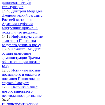
дипломатическую
капитуляцию
14:48
Дмитрий Медведев:
Экономический разрыв с
Россией вызовет в
Армении глубокий
внутренний кризис. А
может, и что похуже…
14:19
Инфраструктурные
авантюры Пашиняна
ведут его режим к краху
13:09
Комитет "Ай Дат"
осудил намерение
администрации Трампа
обойти санкции против
Баку
12:53
Истинные посылы
постыдного и опасного
послания Пашиняна по
случаю 8 августа
12:03
Пашинян нашёл
нового виноватого:
неожиданное признание
04:49
Внешнеполитический