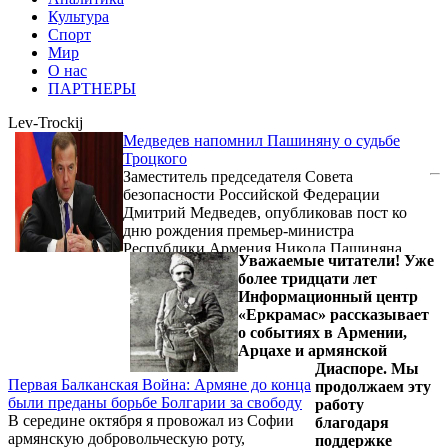
Культура
Спорт
Мир
О нас
ПАРТНЕРЫ
Lev-Trockij
Медведев напомнил Пашиняну о судьбе
Троцкого
Заместитель председателя Совета
безопасности Российской Федерации
Дмитрий Медведев, опубликовав пост ко
дню рождения премьер-министра
Республики Армения Никола Пашиняна,
Уважаемые читатели! Уже
сравнил его действия по референдуму о
более тридцати лет
членстве в ЕАЭС с решениями советского
Информационный центр
политического деятеля Льва Троцкого.
«Еркрамас» рассказывает
о событиях в Армении,
Арцахе и армянской
Диаспоре. Мы
Первая Балканская Война: Армяне до конца
продолжаем эту
были преданы борьбе Болгарии за свободу
работу
В середине октября я провожал из Софии
благодаря
армянскую добровольческую роту,
поддержке