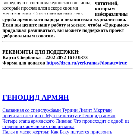
вошедшую в состав македонского легиона,
читателей,
который прославился вскоре своими
которым
жестокостями. Стоял прекрасный день
небезразличны
балканской осени, солнце светило ярко, в
судьба армянского народа и независимая журналистика.
городе было еще мало раненых, и война
Если вы цените нашу работу и хотите, чтобы «Еркрамас»
имела еще ликующий вид. Добровольцы
продолжал развиваться, вы можете поддержать проект
выступали из здания женской гимназии, в
добровольным взносом.
которой жили и обучались приемам. Их
было 230 смуглых и волосатых людей, в
возрасте от 19 до 45 лет. Публика с самым
РЕКВИЗИТЫ ДЛЯ ПОДДЕРЖКИ:
разнородным прошлым. Старый армянский
Карта Сбербанка – 2202 2072 1610 0373
боевик, который ...
Форма для донатов
https://dzen.ru/yerkramas?donate=true
ГЕНОЦИД АРМЯН
Связанная со спецслужбами Турции Лилит Мкртчян
прочитала лекцию в Музее-институте Геноцида армян
Четыре этапа армянского Ливана: Что происходит с одной из
старейших армянских общин мира
Палач в маске жертвы: Как Баку пытается присвоить