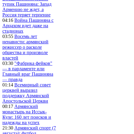
тупик Пашиняна: Запад
Армению не ждет, а
Россия теряет терпение
04:16
Война Пашиняна с
Арцахом идет даже на
стадионах
03:55
Восемь лет
ненависти: армянский
режиссер о расколе
общества и произволе
властей
03:30
"Фабрика фейков"
— в парламенте или
Главный враг Пашиняна
— правда
01:14
Всемирный совет
церквей выразил
поддержку Армянской
Апостольской Церкви
00:17
Армянский
монастырь на Иссык-
Куле: 160 лет поисков и
надежды на успех
21:30
Армянский спорт (7
августа): футбол,