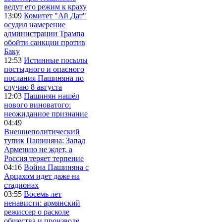
ведут его режим к краху
13:09
Комитет "Ай Дат"
осудил намерение
администрации Трампа
обойти санкции против
Баку
12:53
Истинные посылы
постыдного и опасного
послания Пашиняна по
случаю 8 августа
12:03
Пашинян нашёл
нового виноватого:
неожиданное признание
04:49
Внешнеполитический
тупик Пашиняна: Запад
Армению не ждет, а
Россия теряет терпение
04:16
Война Пашиняна с
Арцахом идет даже на
стадионах
03:55
Восемь лет
ненависти: армянский
режиссер о расколе
общества и произволе