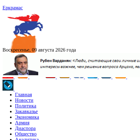
Еркрамас
Воскресенье, 09 августа 2026 года
Главная
Новости
Политика
Закавказье
Экономика
Армия
Диаспора
Общество
Аналитика