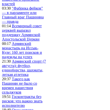
властей
03:30
"Фабрика фейков"
— в парламенте или
Главный враг Пашиняна
— правда
01:14
Всемирный совет
церквей выразил
поддержку Армянской
Апостольской Церкви
00:17
Армянский
монастырь на Иссык-
Куле: 160 лет поисков и
надежды на успех
21:30
Армянский спорт (7
августа): футбол,
единоборства, шахматы,
легкая атлетика
20:37
Такого как
Пашинян не было со
времен нашествия
сельджуков
19:51
Госконтракты без
рисков: что важно знать
исполнителю
18:49
Окна нового