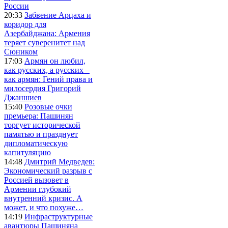
России
20:33
Забвение Арцаха и
коридор для
Азербайджана: Армения
теряет суверенитет над
Сюником
17:03
Армян он любил,
как русских, а русских –
как армян: Гений права и
милосердия Григорий
Джаншиев
15:40
Розовые очки
премьера: Пашинян
торгует исторической
памятью и празднует
дипломатическую
капитуляцию
14:48
Дмитрий Медведев:
Экономический разрыв с
Россией вызовет в
Армении глубокий
внутренний кризис. А
может, и что похуже…
14:19
Инфраструктурные
авантюры Пашиняна