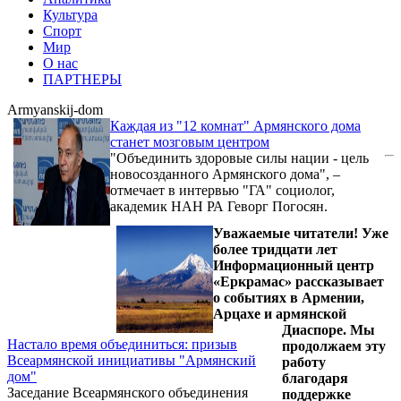
Культура
Спорт
Мир
О нас
ПАРТНЕРЫ
Armyanskij-dom
Каждая из "12 комнат" Армянского дома
станет мозговым центром
"Объединить здоровые силы нации - цель
новосозданного Армянского дома", –
отмечает в интервью "ГА" социолог,
академик НАН РА Геворг Погосян.
Уважаемые читатели! Уже
более тридцати лет
Информационный центр
«Еркрамас» рассказывает
о событиях в Армении,
Арцахе и армянской
Диаспоре. Мы
Настало время объединиться: призыв
продолжаем эту
Всеармянской инициативы "Армянский
работу
дом"
благодаря
Заседание Всеармянского объединения
поддержке