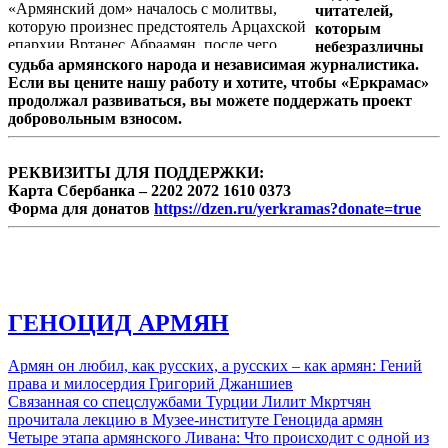
«Армянский дом» началось с молитвы,
читателей,
которую произнес предстоятель Арцахской
которым
епархии Вртанес Абраамян, после чего
небезразличны
передал благословение и послание
судьба армянского народа и независимая журналистика.
Католикоса Всех Армян.
Если вы цените нашу работу и хотите, чтобы «Еркрамас»
продолжал развиваться, вы можете поддержать проект
добровольным взносом.
РЕКВИЗИТЫ ДЛЯ ПОДДЕРЖКИ:
Карта Сбербанка – 2202 2072 1610 0373
Форма для донатов
https://dzen.ru/yerkramas?donate=true
ГЕНОЦИД АРМЯН
Армян он любил, как русских, а русских – как армян: Гений
права и милосердия Григорий Джаншиев
Связанная со спецслужбами Турции Лилит Мкртчян
прочитала лекцию в Музее-институте Геноцида армян
Четыре этапа армянского Ливана: Что происходит с одной из