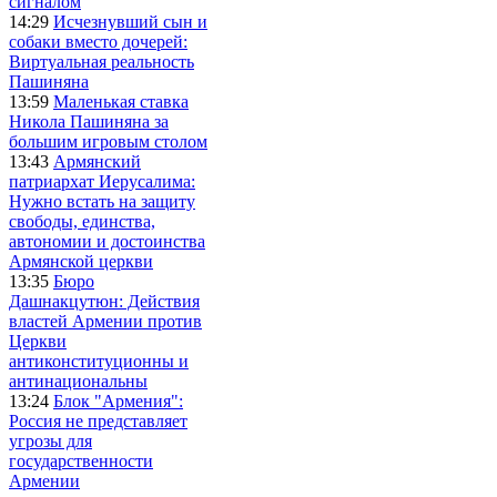
сигналом
14:29
Исчезнувший сын и
собаки вместо дочерей:
Виртуальная реальность
Пашиняна
13:59
Маленькая ставка
Никола Пашиняна за
большим игровым столом
13:43
Армянский
патриархат Иерусалима:
Нужно встать на защиту
свободы, единства,
автономии и достоинства
Армянской церкви
13:35
Бюро
Дашнакцутюн: Действия
властей Армении против
Церкви
антиконституционны и
антинациональны
13:24
Блок "Армения":
Россия не представляет
угрозы для
государственности
Армении