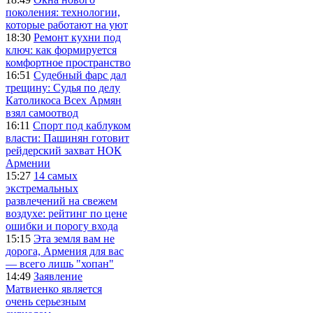
поколения: технологии,
которые работают на уют
18:30
Ремонт кухни под
ключ: как формируется
комфортное пространство
16:51
Судебный фарс дал
трещину: Судья по делу
Католикоса Всех Армян
взял самоотвод
16:11
Спорт под каблуком
власти: Пашинян готовит
рейдерский захват НОК
Армении
15:27
14 самых
экстремальных
развлечений на свежем
воздухе: рейтинг по цене
ошибки и порогу входа
15:15
Эта земля вам не
дорога, Армения для вас
— всего лишь "хопан"
14:49
Заявление
Матвиенко является
очень серьезным