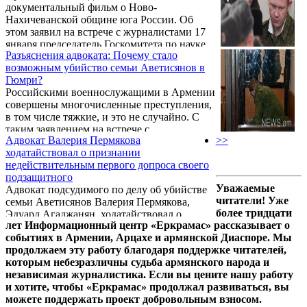
документальный фильм о Ново-
филологических наук Лусине Саакян.
Нахичеванской общине юга России. Об
этом заявил на встрече с журналистами 17
января председатель Госкомитета по науке
Разъяснения адвоката: Почему стало
Министерства образования и науки
возможным убийство семьи Аветисянов в
Армении Самвел Арутюнян.
Гюмри?
Российскими военнослужащими в Армении
совершены многочисленные преступления,
в том числе тяжкие, и это не случайно. С
таким заявлением на встрече с
Адвокат Валерия Пермякова
>>
журналистами 24 августа выступила
ходатайствовал о признании
представитель правопреемника
недействительным первого допроса своего
Аветисянов, адвокат Лусине Саакян,
подзащитного
комментируя судебный приговор по делу
Уважаемые
Адвокат подсудимого по делу об убийстве
российского военнослужащего Валерия
читатели! Уже
семьи Аветисянов Валерия Пермякова,
Пермякова.
более тридцати
Эдуард Агаджанян, ходатайствовал о
лет Информационный центр «Еркрамас» рассказывает о
признании недействительным первого
событиях в Армении, Арцахе и армянской Диаспоре. Мы
допроса своего подзащитного. Ходатайство
продолжаем эту работу благодаря поддержке читателей,
поддержали представляющие интересы
которым небезразличны судьба армянского народа и
потерпевшей стороны адвокаты и
независимая журналистика. Если вы цените нашу работу
правопреемники.
и хотите, чтобы «Еркрамас» продолжал развиваться, вы
можете поддержать проект добровольным взносом.