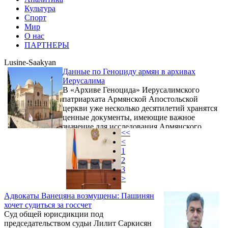
Культура
Спорт
Мир
О нас
ПАРТНЕРЫ
Lusine-Saakyan
Данные по Геноциду армян в архивах
Иерусалима
В «Архиве Геноцида» Иерусалимского
патриархата Армянской Апостольской
церкви уже несколько десятилетий хранятся
ценные документы, имеющие важное
значение для исследования Армянского
<<
вопроса и Геноцида армян. 11 ящиков,
<
содержащих чуть больше 25000 страниц
1
письменной и другой информации,
2
являются свидетельствами конкретных
3
проявлений геноцидальной политики,
>
проводимой в Османской империи в
отношении армян.
Адвокаты Ванецяна возмущены: Пашинян
хочет судиться за госсчет
Суд общей юрисдикции под
председательством судьи Лилит Саркисян