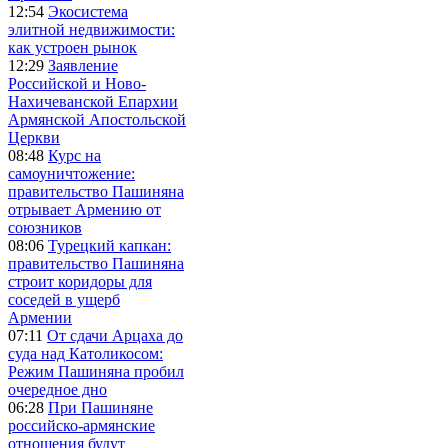
12:54
Экосистема
элитной недвижимости:
как устроен рынок
12:29
Заявление
Российской и Ново-
Нахичеванской Епархии
Армянской Апостольской
Церкви
08:48
Курс на
самоуничтожение:
правительство Пашиняна
отрывает Армению от
союзников
08:06
Турецкий капкан:
правительство Пашиняна
строит коридоры для
соседей в ущерб
Армении
07:11
От сдачи Арцаха до
суда над Католикосом:
Режим Пашиняна пробил
очередное дно
06:28
При Пашиняне
российско-армянские
отношения будут