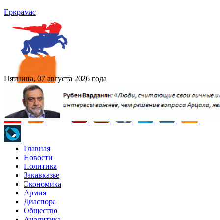
Еркрамас
Пятница, 07 августа 2026 года
Главная
Новости
Политика
Закавказье
Экономика
Армия
Диаспора
Общество
Аналитика