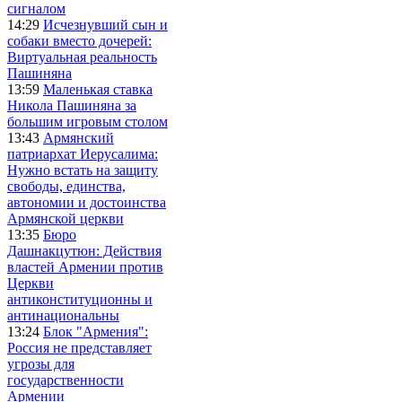
сигналом
14:29
Исчезнувший сын и
собаки вместо дочерей:
Виртуальная реальность
Пашиняна
13:59
Маленькая ставка
Никола Пашиняна за
большим игровым столом
13:43
Армянский
патриархат Иерусалима:
Нужно встать на защиту
свободы, единства,
автономии и достоинства
Армянской церкви
13:35
Бюро
Дашнакцутюн: Действия
властей Армении против
Церкви
антиконституционны и
антинациональны
13:24
Блок "Армения":
Россия не представляет
угрозы для
государственности
Армении