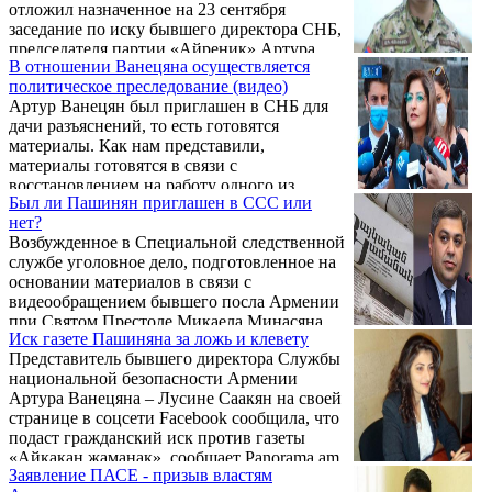
отложил назначенное на 23 сентября
заседание по иску бывшего директора СНБ,
председателя партии «Айреник» Артура
В отношении Ванецяна осуществляется
Ванецяна против премьер-министра Никола
политическое преследование (видео)
Пашиняна и его пресс-секретаря Мане
Артур Ванецян был приглашен в СНБ для
Геворкян.
дачи разъяснений, то есть готовятся
материалы. Как нам представили,
материалы готовятся в связи с
восстановлением на работу одного из
Был ли Пашинян приглашен в ССС или
сотрудников структуры. Об этом заявила в
нет?
беседе с журналистами 31 июля адвокат
Возбужденное в Специальной следственной
экс-директора СНБ, главы партии
службе уголовное дело, подготовленное на
"Айреник" Артура Ванецяна Лусине
основании материалов в связи с
Саакян.
видеообращением бывшего посла Армении
при Святом Престоле Микаела Минасяна,
Иск газете Пашиняна за ложь и клевету
прекращено, заявила сегодня журналистам
Представитель бывшего директора Службы
адвокат бывшего директора СНБ,
национальной безопасности Армении
председателя партии «Айреник» Артура
Артура Ванецяна – Лусине Саакян на своей
Ванецяна Лусине Саакян.
странице в соцсети Facebook сообщила, что
подаст гражданский иск против газеты
«Айкакан жаманак», сообщает Panorama.am.
Заявление ПАСЕ - призыв властям