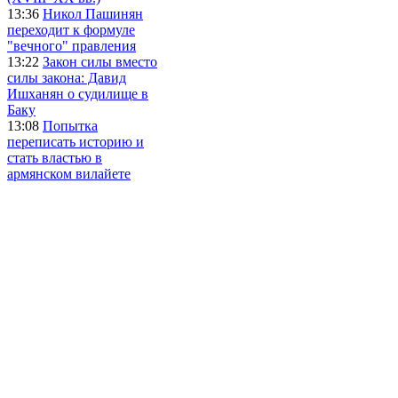
13:36
Никол Пашинян
переходит к формуле
"вечного" правления
13:22
Закон силы вместо
силы закона: Давид
Ишханян о судилище в
Баку
13:08
Попытка
переписать историю и
стать властью в
армянском вилайете