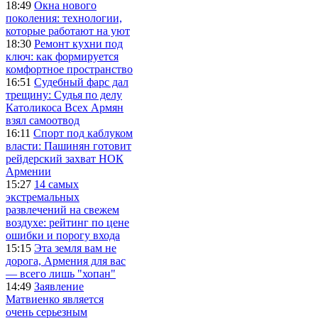
18:49
Окна нового
поколения: технологии,
которые работают на уют
18:30
Ремонт кухни под
ключ: как формируется
комфортное пространство
16:51
Судебный фарс дал
трещину: Судья по делу
Католикоса Всех Армян
взял самоотвод
16:11
Спорт под каблуком
власти: Пашинян готовит
рейдерский захват НОК
Армении
15:27
14 самых
экстремальных
развлечений на свежем
воздухе: рейтинг по цене
ошибки и порогу входа
15:15
Эта земля вам не
дорога, Армения для вас
— всего лишь "хопан"
14:49
Заявление
Матвиенко является
очень серьезным