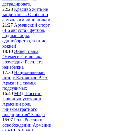
деградировать
22:28
Красиво жить не
запретишь... Особенно
армянским чиновникам
21:27
Армянский спорт
(4-6 августа): футбол,
водные виды,
единоборства, теннис,
хоккей
18:10
Энвер-паша,
"Немесис" и логика
возмездия: Расплата
неизбежна
17:30
Национальный
позор: Католикос Всех
Армян на скамье
подсудимых
16:40
МИД России:
Пашинян уготовил
Армении роль
"низкозатратного
предприятия" Запада
15:07
Роль России в
освобождении Армении
(XVIII–XX вв.)