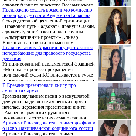
адвокат бывшего директора Всеармянского
Предложено создать временную комиссию
фонда «Айастан» Ара Варданяна Ерванд
по вопросу депутата Андраника Кочаряна
Варосян, касаясь сегодняшнего решения
Соучредитель общественной организации
суда об аресте своего подзащитного.
«Правовой путь», адвокат Сирануш Саакян,
адвокат Лусине Саакян и член группы
«Альтернативные проекты» Элинар
Варданян направили письмо трем
Правительством Армении осуществляются
парламентским фракциям с просьбой
неподобающие для правового государства
выступить с инициативой по созданию
действия
временной комиссии по этике НС.
Инициированный парламентской фракцией
«Мой шаг» процесс прекращения
полномочий судьи КС вписывается в ту же
плоскость что и блокировка дверей судов, и
В Ереване презентовали книгу про
началось судебное преследование в
амшенских армян
отношении судей по делу второго
Громким звучанием песни о веснушчатой
президента РА Роберта Кочаряна
девчушке на диалекте амшенских армян
Александра Азаряна и Давида Григоряна,
началась церемония презентации книги
один из которых освободил экс-президента
"Амшен в армянских рукописях"
из-под ареста, другой – прекратил судебное
руководителя отделения османоведения
дело, и направил его в Конституционный
Армянский исследователь снимет докфильм
института исследований в области
суд. Об этом во время встречи с
о Ново-Нахичеванской общине юга России
армяноведения Ереванского
журналистами сказала адвокат Лусине
Армянский исследователь снимет
государственного университета, кандидата
Саакян.