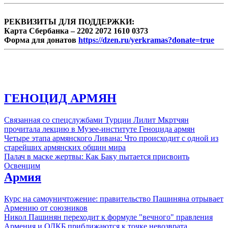
РЕКВИЗИТЫ ДЛЯ ПОДДЕРЖКИ:
Карта Сбербанка – 2202 2072 1610 0373
Форма для донатов
https://dzen.ru/yerkramas?donate=true
ГЕНОЦИД АРМЯН
Связанная со спецслужбами Турции Лилит Мкртчян
прочитала лекцию в Музее-институте Геноцида армян
Четыре этапа армянского Ливана: Что происходит с одной из
старейших армянских общин мира
Палач в маске жертвы: Как Баку пытается присвоить
Освенцим
Армия
Курс на самоуничтожение: правительство Пашиняна отрывает
Армению от союзников
Никол Пашинян переходит к формуле "вечного" правления
Армения и ОДКБ приближаются к точке невозврата