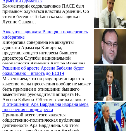
Армении одуматься
Комментарий содокладчиков ПАСЕ был
призывом одуматься властям Армении. Об
этом в беседе с Tert.am сказала адвокат
Лусине Саакян. .
Аккаунты адвоката Ванецяна подверглись
кибератаке
Кибератака совершена на аккаунты
адвоката Арамазда Кивиряна,
представляющего интересы бывшего
директора Службы национальной
безопасности Армении Артура Ванецяна.
Решение об аресте Арсена Бабаяна будет
Об этом сообщила адвокат Лусине Саакян.
обжаловано – вплоть до ЕСПЧ
Мы считаем, что по ряду причин арест в
качестве меры пресечения вообще не может
быть применен в отношении бывшего
заместителя руководителя аппарата НС
Арсена Бабаяна. Об этом заявила адвокат
В отношении Ара Варданяна избрана мера
Бабаяна Лусине Саакян в беседе с
пресечения в виде ареста
журналистами.
Причиной всего этого является
общественно-политическая публичная
деятельность Ара Варданяна. Об этом
написал на своей странице в Facebook