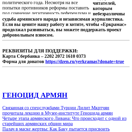
политического года. Несмотря на все
читателей,
попытки противников реформы поставить
которым
под сомнение легитимность референдума и
небезразличны
его результаты, проект преобразований
судьба армянского народа и независимая журналистика.
прошел испытание голосованием: 6 декабря
Если вы цените нашу работу и хотите, чтобы «Еркрамас»
граждане Армении высказались в
продолжал развиваться, вы можете поддержать проект
поддержку перемен. В истории
добровольным взносом.
независимой армянской государственности
этот день ознаменовал начало перехода от
полупрезидентской к парламентской форме
РЕКВИЗИТЫ ДЛЯ ПОДДЕРЖКИ:
правления.
Карта Сбербанка – 2202 2072 1610 0373
Форма для донатов
https://dzen.ru/yerkramas?donate=true
ГЕНОЦИД АРМЯН
Связанная со спецслужбами Турции Лилит Мкртчян
прочитала лекцию в Музее-институте Геноцида армян
Четыре этапа армянского Ливана: Что происходит с одной из
старейших армянских общин мира
Палач в маске жертвы: Как Баку пытается присвоить