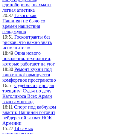
единоборства, шахматы,
легкая атлетика
20:37
Такого как
Пашинян не было со
времен нашествия
сельджуков
19:51
Госконтракты без
рисков: что важно знать
исполнителю
18:49
Окна нового
поколения: технологии,
которые работают на уют
18:30
Ремонт кухни под
ключ: как формируется
комфортное пространство
16:51
Судебный фарс дал
трещину: Судья по делу
Католикоса Всех Армян
взял самоотвод
16:11
Спорт под каблуком
власти: Пашинян готовит
рейдерский захват НОК
Армении
15:27
14 самых
экстремальных