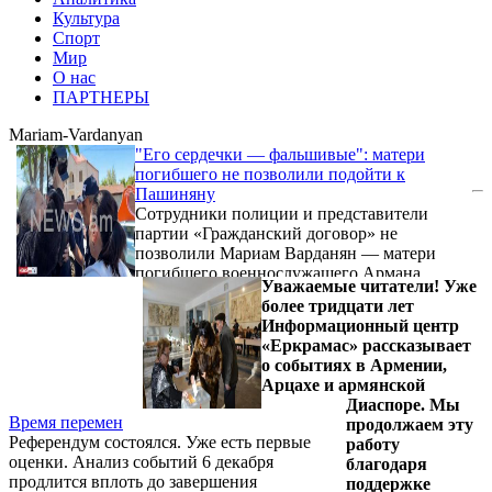
Культура
Спорт
Мир
О нас
ПАРТНЕРЫ
Mariam-Vardanyan
"Его сердечки — фальшивые": матери
погибшего не позволили подойти к
Пашиняну
Сотрудники полиции и представители
партии «Гражданский договор» не
позволили Мариам Варданян — матери
погибшего военнослужащего Армана
Уважаемые читатели! Уже
Гукасяна и бабушке пропавшего без вести
более тридцати лет
Саркиса Гукасяна — приблизиться к месту
Информационный центр
проведения агитационного мероприятия
«Еркрамас» рассказывает
кандидата в премьер-министры Никола
о событиях в Армении,
Пашиняна.
Арцахе и армянской
Диаспоре. Мы
Время перемен
продолжаем эту
Референдум состоялся. Уже есть первые
работу
оценки. Анализ событий 6 декабря
благодаря
продлится вплоть до завершения
поддержке