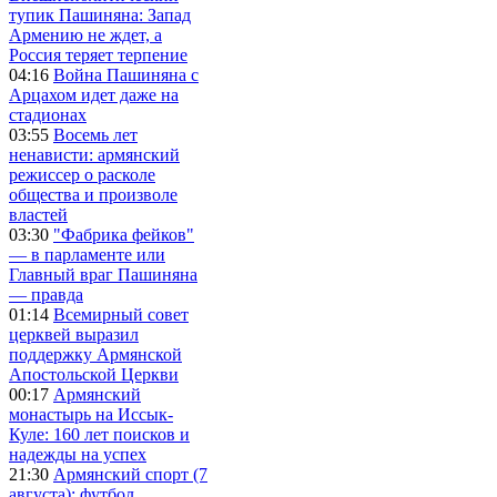
тупик Пашиняна: Запад
Армению не ждет, а
Россия теряет терпение
04:16
Война Пашиняна с
Арцахом идет даже на
стадионах
03:55
Восемь лет
ненависти: армянский
режиссер о расколе
общества и произволе
властей
03:30
"Фабрика фейков"
— в парламенте или
Главный враг Пашиняна
— правда
01:14
Всемирный совет
церквей выразил
поддержку Армянской
Апостольской Церкви
00:17
Армянский
монастырь на Иссык-
Куле: 160 лет поисков и
надежды на успех
21:30
Армянский спорт (7
августа): футбол,