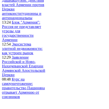
Дашнакцутюн: Действия
властей Армении против
Церкви
антиконституционны и
антинациональны
13:24
Блок "Армения":
Россия не представляет
угрозы для
государственности
Армении
12:54
Экосистема
элитной недвижимости:
как устроен рынок
12:29
Заявление
Российской и Ново-
Нахичеванской Епархии
Армянской Апостольской
Церкви
08:48
Курс на
самоуничтожение:
правительство Пашиняна
отрывает Армению от
союзников