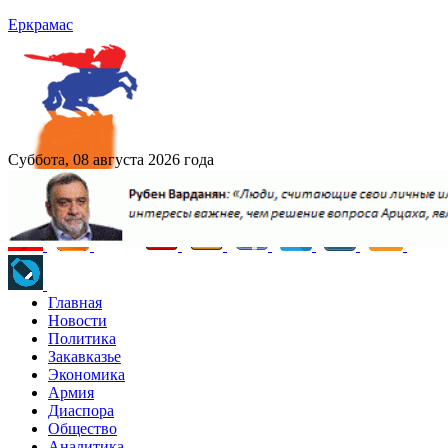
Еркрамас
Суббота, 08 августа 2026 года
Главная
Новости
Политика
Закавказье
Экономика
Армия
Диаспора
Общество
Аналитика