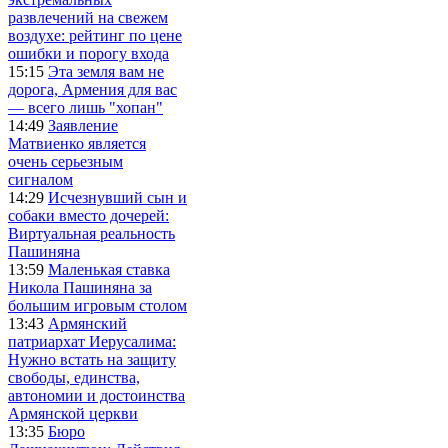
развлечений на свежем
воздухе: рейтинг по цене
ошибки и порогу входа
15:15
Эта земля вам не
дорога, Армения для вас
— всего лишь "хопан"
14:49
Заявление
Матвиенко является
очень серьезным
сигналом
14:29
Исчезнувший сын и
собаки вместо дочерей:
Виртуальная реальность
Пашиняна
13:59
Маленькая ставка
Никола Пашиняна за
большим игровым столом
13:43
Армянский
патриархат Иерусалима:
Нужно встать на защиту
свободы, единства,
автономии и достоинства
Армянской церкви
13:35
Бюро