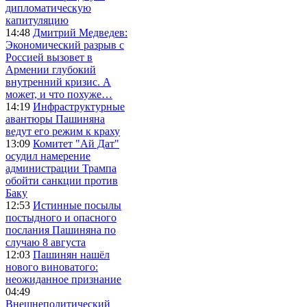
дипломатическую
капитуляцию
14:48
Дмитрий Медведев:
Экономический разрыв с
Россией вызовет в
Армении глубокий
внутренний кризис. А
может, и что похуже…
14:19
Инфраструктурные
авантюры Пашиняна
ведут его режим к краху
13:09
Комитет "Ай Дат"
осудил намерение
администрации Трампа
обойти санкции против
Баку
12:53
Истинные посылы
постыдного и опасного
послания Пашиняна по
случаю 8 августа
12:03
Пашинян нашёл
нового виноватого:
неожиданное признание
04:49
Внешнеполитический