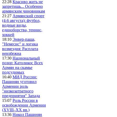
22:28
Красиво жить не
запретишь... Особенно
армянским чиновникам
21:27
Армянский спорт
(4-6 августа): футбол,
водные виды,
единоборства, теннис,
хоккей
18:10
Энвер-паша,
"Немесис" и логика
возмездия: Расплата
неизбежна
17:30
Национальный
позор: Католикос Всех
Армян на скамье
подсудимых
16:40
МИД России:
Пашинян уготовил
Армении роль
"низкозатратного
предприятия" Запада
15:07
Роль России в
освобождении Армении
(XVIII–XX вв.)
13:36
Никол Пашинян