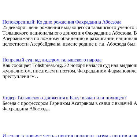
Непокоренный: Ко дню рождения Фахраддина Абосзода
25 декабря - день рождения выдающегося талышского ученого и
Талышского национального движения Фахраддина Абосзода. В 
Азербайджана по ложному обвинению в разжигании националь
целостности Азербайджана, измене родине и т.д. Абосзода бы
Неправый суд над лидером талышского народа
Как сообщает Tolishpress.org, 22 ноября начался суд над выд
журналистом, писателем и поэтом, Фахраддином Фармановичем 
преступлениям. .
Лидер Талышского движения в Баку: выдан или похищен?
Беседа с профессором Гарником Асатряном в связи с выдачей
Фахраддина Абосзода.
Идеолог в тюрьме: честь - против подлости, разум - против ил