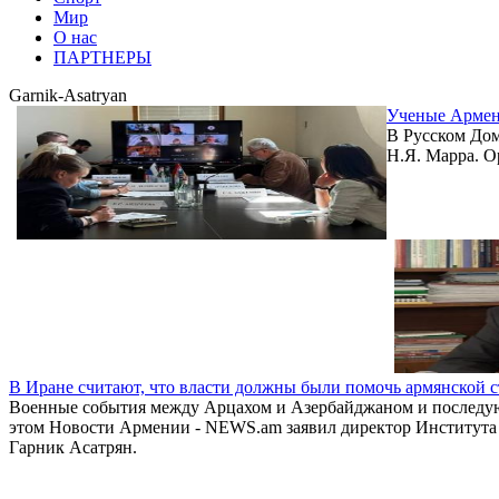
Мир
О нас
ПАРТНЕРЫ
Garnik-Asatryan
Ученые Армен
В Русском Дом
Н.Я. Марра. О
В Иране считают, что власти должны были помочь армянской 
Военные события между Арцахом и Азербайджаном и последу
этом Новости Армении - NEWS.am заявил директор Института 
Гарник Асатрян.