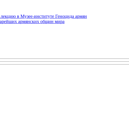
 лекцию в Музее-институте Геноцида армян
старейших армянских общин мира