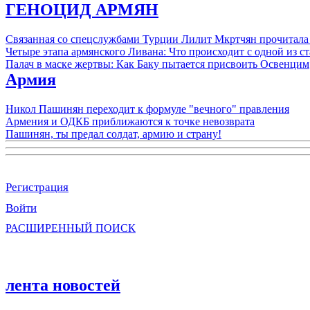
ГЕНОЦИД АРМЯН
Связанная со спецслужбами Турции Лилит Мкртчян прочитала
Четыре этапа армянского Ливана: Что происходит с одной из 
Палач в маске жертвы: Как Баку пытается присвоить Освенцим
Армия
Никол Пашинян переходит к формуле "вечного" правления
Армения и ОДКБ приближаются к точке невозврата
Пашинян, ты предал солдат, армию и страну!
Регистрация
Войти
РАСШИРЕННЫЙ ПОИСК
лента новостей