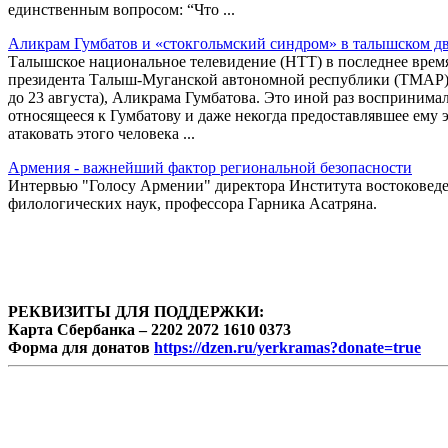
единственным вопросом: “Что ...
Аликрам Гумбатов и «стокгольмский синдром» в талышском 
Талышское национальное телевидение (НТТ) в последнее время
президента Талыш-Муганской автономной республики (ТМАР), 
до 23 августа), Аликрама Гумбатова. Это иной раз восприним
относящееся к Гумбатову и даже некогда предоставлявшее ему 
атаковать этого человека ...
Армения - важнейший фактор региональной безопасности
Интервью "Голосу Армении" директора Института востоковеде
филологических наук, профессора Гарника Асатряна.
РЕКВИЗИТЫ ДЛЯ ПОДДЕРЖКИ:
Карта Сбербанка – 2202 2072 1610 0373
Форма для донатов
https://dzen.ru/yerkramas?donate=true