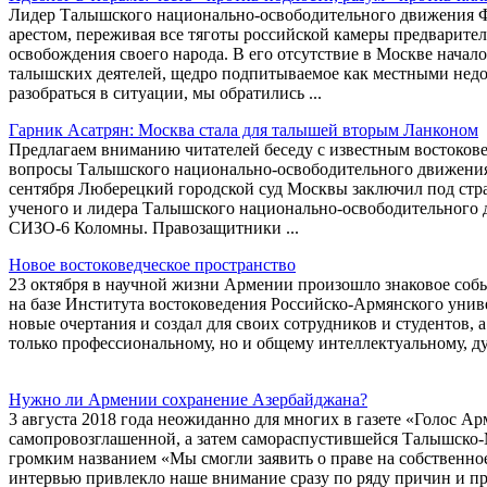
Лидер Талышского национально-освободительного движения Фа
арестом, переживая все тяготы российской камеры предварите
освобождения своего народа. В его отсутствие в Москве нача
талышских деятелей, щедро подпитываемое как местными недо
разобраться в ситуации, мы обратились ...
Гарник Асатрян: Москва стала для талышей вторым Ланконом
Предлагаем вниманию читателей беседу с известным востоков
вопросы Талышского национально-освободительного движения 
сентября Люберецкий городской суд Москвы заключил под стр
ученого и лидера Талышского национально-освободительного 
СИЗО-6 Коломны. Правозащитники ...
Новое востоковедческое пространство
23 октября в научной жизни Армении произошло знаковое собы
на базе Института востоковедения Российско-Армянского униве
новые очертания и создал для своих сотрудников и студентов, 
только профессиональному, но и общему интеллектуальному, д
Нужно ли Армении сохранение Азербайджана?
3 августа 2018 года неожиданно для многих в газете «Голос 
самопровозглашенной, а затем самораспустившейся Талышско
громким названием «Мы смогли заявить о праве на собственное 
интервью привлекло наше внимание сразу по ряду причин и п