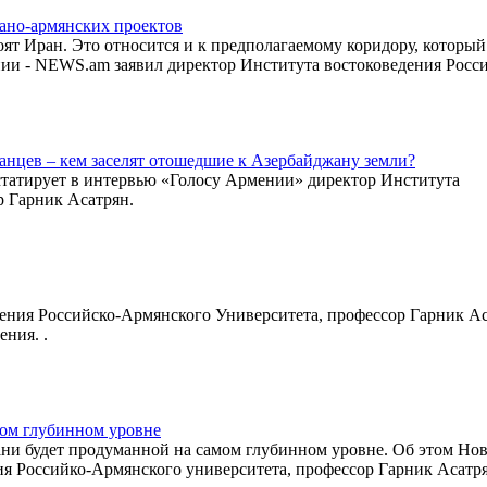
рано-армянских проектов
ят Иран. Это относится и к предполагаемому коридору, которы
ии - NEWS.am заявил директор Института востоковедения Росси
анцев – кем заселят отошедшие к Азербайджану земли?
статирует в интервью «Голосу Армении» директор Института
р Гарник Асатрян.
ения Российско-Армянского Университета, профессор Гарник А
ния. .
мом глубинном уровне
ани будет продуманной на самом глубинном уровне. Об этом Но
я Российко-Армянского университета, профессор Гарник Асатря