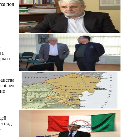
ся под
е
на
рки в
ранства
т обрел
 не
щей
а под
о