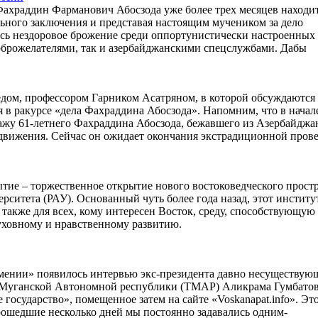
храддин Фарманович Абосзода уже более трех месяцев находит
льного заключения и представая настоящим мучеником за дело
лось нездоровое брожение среди оппортунистически настроенных
брожелателями, так и азербайджанскими спецслужбами. Дабы
едом, профессором Гарником Асатряном, в которой обсуждаются
в ракурсе «дела Фахраддина Абосзода». Напомним, что в начал
ажу 61-летнего Фахраддина Абосзода, бежавшего из Азербайджа
движения. Сейчас он ожидает окончания экстрадиционной прове
тие – торжественное открытие нового востоковедческого прост
рситета (РАУ). Основанный чуть более года назад, этот институ
а также для всех, кому интересен Восток, среду, способствующую
уховному и нравственному развитию.
Армении» появилось интервью экс-президента давно несуществую
-Муганской Автономной республики (ТМАР) Аликрама Гумбатов
государство», помещенное затем на сайте «Voskanapat.info». Эт
рошедшие несколько дней мы постоянно задавались одним-