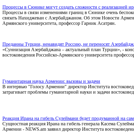
Процессы в Сюнике могут создать сложности с реализацией и
Процессы в связи изменениями границ в Сюнике очень беспоко
связать Нахиджеван с Азербайджаном. Об этом Новости Армен
Армянского университета, профессор Гарник Асатрян.
Преданны Турции, ненавидят Россию, не переносят Азербайдж
«Суннизация Азербайджана – актуальный план Турции», - кон
востоковедения Российско-Армянского университета профессо
Гуманитарная наука Армении: вызовы и задачи
В интервью "Голосу Армении" директор Института востоковед
затрагивает проблемы гуманитарной науки и задачи востоковеде
Реакция Ирана на гибель Сулеймани будет продуманной на са
Сущностная реакция Ирана на гибель генерала Касема Сулейм
Армении - NEWS.am заявил директор Института востоковедени