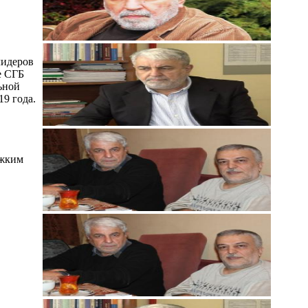
лидеров
е СГБ
ьной
9 года.
яжким