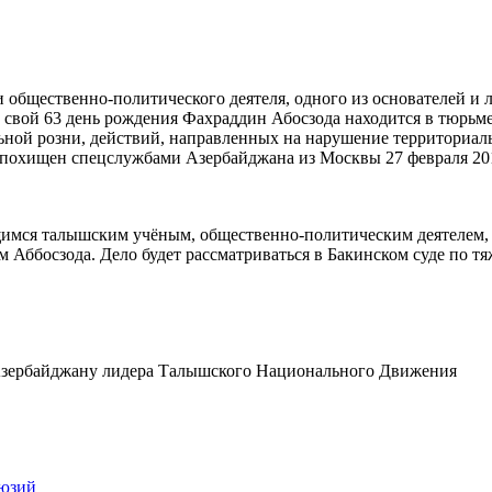
 общественно-политического деятеля, одного из основателей и 
свой 63 день рождения Фахраддин Абосзода находится в тюрьм
ной розни, действий, направленных на нарушение территориал
л похищен спецслужбами Азербайджана из Москвы 27 февраля 201
ающимся талышским учёным, общественно-политическим деятелем,
Аббосзода. Дело будет рассматриваться в Бакинском суде по т
 Азербайджану лидера Талышского Национального Движения
люзий