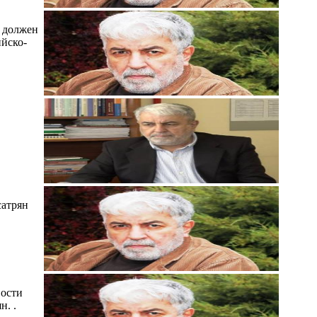
й должен
йско-
сатрян
вости
н. .