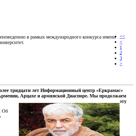
<<
меноведению в рамках международного конкурса имени
<
ниверситет.
1
2
3
>
олее тридцати лет Информационный центр «Еркрамас»
 Армении, Арцахе и армянской Диаспоре. Мы продолжаем
эту
. Об
р