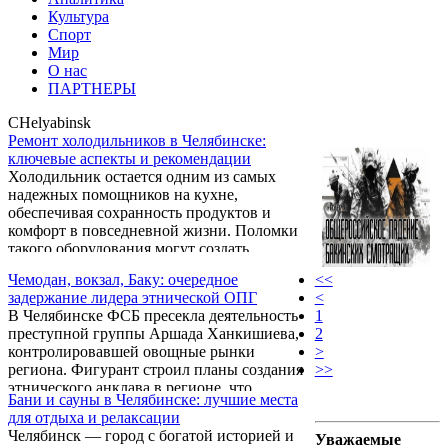
Культура
Спорт
Мир
О нас
ПАРТНЕРЫ
CHelyabinsk
Ремонт холодильников в Челябинске:
ключевые аспекты и рекомендации
Холодильник остается одним из самых
надежных помощников на кухне,
обеспечивая сохранность продуктов и
комфорт в повседневной жизни. Поломки
такого оборудования могут создать
серьезные неудобства. Полный спектр услуг
Чемодан, вокзал, Баку: очередное
<<
по восстановлению функциональности
задержание лидера этнической ОПГ
<
холодильника доступен в
В Челябинске ФСБ пресекла деятельность
1
специализированных сервисах Челябинска,
преступной группы Аршада Ханкишиева,
2
подробнее по ссылке можно ознакомиться с
контролировавшей овощные рынки
>
примерами работ и отзывами клиентов.
региона. Фигурант строил планы создания
>>
этнического анклава в регионе, что
Бани и сауны в Челябинске: лучшие места
подтверждено материалами следствия.
для отдыха и релаксации
Челябинск — город с богатой историей и
Уважаемые