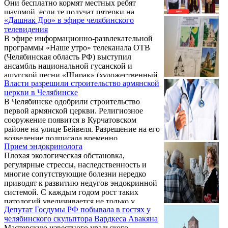
Они бесплатно кормят местных ребят
http://russia-artsakh.ru
шаурмой, если те получат пятерки на
«Дашнак Дро» в эфире челябинского
уроках.
телевидения
В эфире информационно-развлекательной
программы «Наше утро» телеканала ОТВ
(Челябинская область РФ) выступил
ансамбль национальной гусанской и
ашугской песни «Ширак» (художественный
Власти разрешили строительство армянской
руководитель Цагик Хачатрян),
церкви в Челябинске
действующий при поддержке местного
В Челябинске одобрили строительство
армянского культурного центра.
первой армянской церкви. Религиозное
сооружение появится в Курчатовском
районе на улице Бейвеля. Разрешение на его
возведение подписала временно
Прием эндокринолога
исполняющая обязанности главы города
Плохая экологическая обстановка,
Наталья Котова, передает «Челябинск
регулярные стрессы, наследственность и
онлайн».
многие сопутствующие болезни нередко
приводят к развитию недугов эндокринной
системой. С каждым годом рост таких
патологий увеличивается не только у
Депутат Госдумы РФ побывала в гостях у
взрослого населения, но и детей. Лечением,
челябинского скульптора Вардкеса Авакяна
диагностикой и профилактикой данных
Мастерскую известного уральского