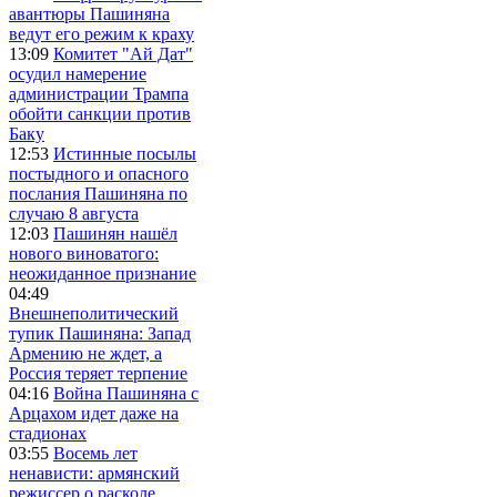
авантюры Пашиняна
ведут его режим к краху
13:09
Комитет "Ай Дат"
осудил намерение
администрации Трампа
обойти санкции против
Баку
12:53
Истинные посылы
постыдного и опасного
послания Пашиняна по
случаю 8 августа
12:03
Пашинян нашёл
нового виноватого:
неожиданное признание
04:49
Внешнеполитический
тупик Пашиняна: Запад
Армению не ждет, а
Россия теряет терпение
04:16
Война Пашиняна с
Арцахом идет даже на
стадионах
03:55
Восемь лет
ненависти: армянский
режиссер о расколе