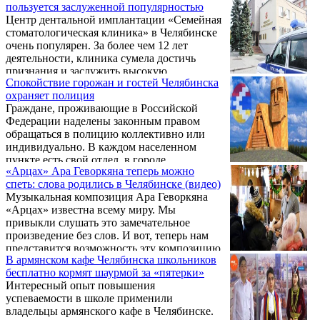
пользуется заслуженной популярностью
химического или энергетического сектора,
Центр дентальной имплантации «Семейная
строительной либо горнодобывающей
стоматологическая клиника» в Челябинске
отрасли без специальных деталей,
очень популярен. За более чем 12 лет
изготовленных из качественного
деятельности, клиника сумела достичь
металлопроката. Купить отводы ГОСТ
признания и заслужить высокую
17375 – такая необходимость может
Спокойствие горожан и гостей Челябинска
репутацию. На сайте клиники fdclinic
возникнуть на любом производстве, в связи
охраняет полиция
Челябинск можно ознакомиться с нужной
с чем важно определиться ...
Граждане, проживающие в Российской
услугой и записаться на прием с
Федерации наделены законным правом
последующим лечение.
обращаться в полицию коллективно или
индивидуально. В каждом населенном
пункте есть свой отдел, в городе
«Арцах» Ара Геворкяна теперь можно
Челябинске они присутствуют в каждом
спеть: слова родились в Челябинске (видео)
районе. Чтобы не искать телефоны или
Музыкальная композиция Ара Геворкяна
адреса этих отделений, создан сайт https://
«Арцах» известна всему миру. Мы
полиция-челябинск.рф на котором
привыкли слушать это замечательное
размещены все требуемые контакты и
произведение без слов. И вот, теперь нам
координаты. Статья 33 Конституции РФ
представится возможность эту композицию
дает право на ее реализацию и жителям
В армянском кафе Челябинска школьников
еще и петь. Автором слов стала влюбленная
Челябинска и гостям города.
бесплатно кормят шаурмой за «пятерки»
в Армению русская женщина Наталья
Интересный опыт повышения
Гавриловская, отправившая видеоклип и
успеваемости в школе применили
сопровождающее письмо на адрес сайта
владельцы армянского кафе в Челябинске.
Общества русско-арцахской дружбы -