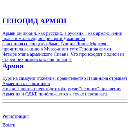
ГЕНОЦИД АРМЯН
Армян он любил, как русских, а русских – как армян: Гений
права и милосердия Григорий Джаншиев
Связанная со спецслужбами Турции Лилит Мкртчян
прочитала лекцию в Музее-институте Геноцида армян
Четыре этапа армянского Ливана: Что происходит с одной из
старейших армянских общин мира
Армия
Курс на самоуничтожение: правительство Пашиняна отрывает
Армению от союзников
Никол Пашинян переходит к формуле "вечного" правления
Армения и ОДКБ приближаются к точке невозврата
Регистрация
Войти