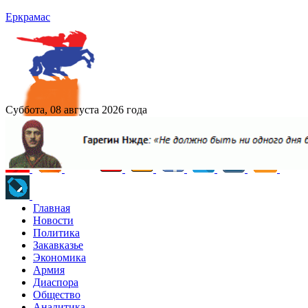
Еркрамас
Суббота, 08 августа 2026 года
Главная
Новости
Политика
Закавказье
Экономика
Армия
Диаспора
Общество
Аналитика