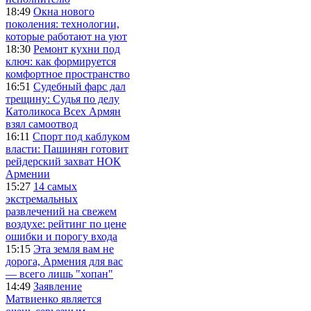
18:49
Окна нового
поколения: технологии,
которые работают на уют
18:30
Ремонт кухни под
ключ: как формируется
комфортное пространство
16:51
Судебный фарс дал
трещину: Судья по делу
Католикоса Всех Армян
взял самоотвод
16:11
Спорт под каблуком
власти: Пашинян готовит
рейдерский захват НОК
Армении
15:27
14 самых
экстремальных
развлечений на свежем
воздухе: рейтинг по цене
ошибки и порогу входа
15:15
Эта земля вам не
дорога, Армения для вас
— всего лишь "хопан"
14:49
Заявление
Матвиенко является