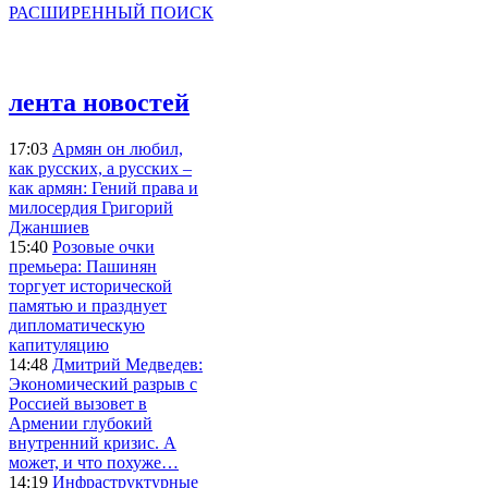
РАСШИРЕННЫЙ ПОИСК
лента новостей
17:03
Армян он любил,
как русских, а русских –
как армян: Гений права и
милосердия Григорий
Джаншиев
15:40
Розовые очки
премьера: Пашинян
торгует исторической
памятью и празднует
дипломатическую
капитуляцию
14:48
Дмитрий Медведев:
Экономический разрыв с
Россией вызовет в
Армении глубокий
внутренний кризис. А
может, и что похуже…
14:19
Инфраструктурные