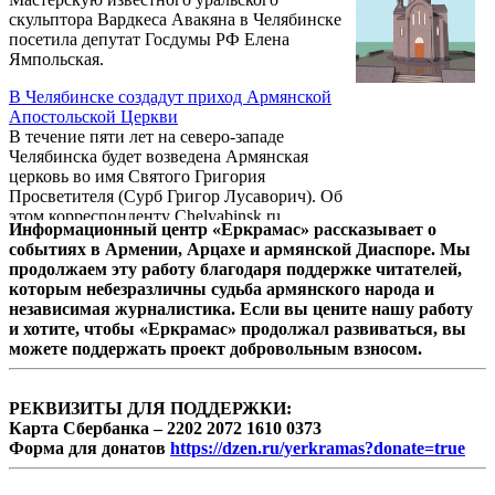
проблем занимается такой специалист, как
скульптора Вардкеса Авакяна в Челябинске
эндокринолог.
посетила депутат Госдумы РФ Елена
Ямпольская.
В Челябинске создадут приход Армянской
Апостольской Церкви
В течение пяти лет на северо-западе
Челябинска будет возведена Армянская
церковь во имя Святого Григория
Просветителя (Сурб Григор Лусаворич). Об
этом корреспонденту Chelyabinsk.ru
Информационный центр «Еркрамас» рассказывает о
сообщил в понедельник руководитель
событиях в Армении, Арцахе и армянской Диаспоре. Мы
армянского культурного центра Гагик
продолжаем эту работу благодаря поддержке читателей,
Мхитарян.
которым небезразличны судьба армянского народа и
независимая журналистика. Если вы цените нашу работу
и хотите, чтобы «Еркрамас» продолжал развиваться, вы
можете поддержать проект добровольным взносом.
РЕКВИЗИТЫ ДЛЯ ПОДДЕРЖКИ:
Карта Сбербанка – 2202 2072 1610 0373
Форма для донатов
https://dzen.ru/yerkramas?donate=true