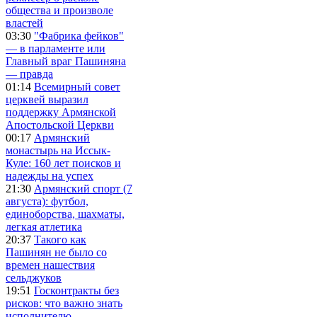
общества и произволе
властей
03:30
"Фабрика фейков"
— в парламенте или
Главный враг Пашиняна
— правда
01:14
Всемирный совет
церквей выразил
поддержку Армянской
Апостольской Церкви
00:17
Армянский
монастырь на Иссык-
Куле: 160 лет поисков и
надежды на успех
21:30
Армянский спорт (7
августа): футбол,
единоборства, шахматы,
легкая атлетика
20:37
Такого как
Пашинян не было со
времен нашествия
сельджуков
19:51
Госконтракты без
рисков: что важно знать
исполнителю