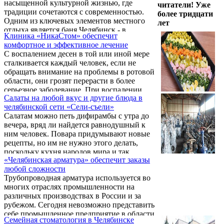
насыщенной культурной жизнью, где
читатели! Уже
традиции сочетаются с современностью.
более тридцати
Одним из ключевых элементов местного
лет
отдыха является баня Челябинск - в
Клиника «НикаСтом» обеспечит
последние годы популярность бань и саун
комфортное и эффективное лечение
только возрастает, превращая их в
С воспалением десен в той или иной мере
идеальное место для расслабления и
сталкивается каждый человек, если не
укрепления здоровья после напряжённой
обращать внимание на проблемы в ротовой
рабочей недели. Местные бани, с которыми
области, они грозят перерасти в более
можно познакомиться на сервисе Банник.ру
серьезное заболевание. При воспалении
, славятся высоким качеством сервиса,
Салаты на любой вкус и другие блюда в
лечение десен Челябинск следует доверить
разнообразием услуг и тёплой атмосферой,
челябинской сети «Сели-съели»
стоматологической клинике «НикаСтом».
создавая уникальные ...
Салатам можно петь дифирамбы с утра до
вечера, вряд ли найдется равнодушный к
ним человек. Повара придумывают новые
рецепты, но им не нужно этого делать,
поскольку кухня народов мира и так
«Челябинская арматура» обеспечит заказы
перенасыщена этим блюдом. Хотите салаты
любой сложности
на заказ в Челябинске , заходите на сайт
Трубопроводная арматура используется во
sitandeat.ru.
многих отраслях промышленности на
различных производствах в России и за
рубежом. Сегодня невозможно представить
себе промышленное предприятие в области
Семейная стоматология в Челябинске
металлургии или нефтегазового комплекса,