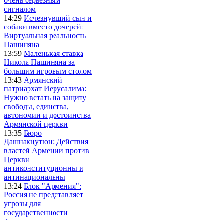
очень серьезным
сигналом
14:29
Исчезнувший сын и
собаки вместо дочерей:
Виртуальная реальность
Пашиняна
13:59
Маленькая ставка
Никола Пашиняна за
большим игровым столом
13:43
Армянский
патриархат Иерусалима:
Нужно встать на защиту
свободы, единства,
автономии и достоинства
Армянской церкви
13:35
Бюро
Дашнакцутюн: Действия
властей Армении против
Церкви
антиконституционны и
антинациональны
13:24
Блок "Армения":
Россия не представляет
угрозы для
государственности