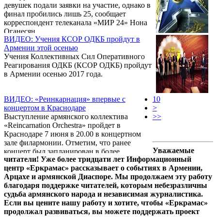
девушек подали заявки на участие, однако в
финал пробились лишь 25, сообщает
корреспондент телеканала «МИР 24» Нона
Оганесян.
ВИДЕО: Учения КСОР ОДКБ пройдут в
Армении этой осенью
Учения Коллективных Сил Оперативного
Реагирования ОДКБ (КСОР ОДКБ) пройдут
в Армении осенью 2017 года.
ВИДЕО: «Реинкарнация» впервые с
10
концертом в Краснодаре
>
Выступление армянского коллектива
>>
«Reincarnation Orchestra» пройдет в
Краснодаре 7 июня в 20.00 в концертном
зале филармонии. Отметим, что ранее
Уважаемые
концерт был запланирован в более
читатели! Уже более тридцати лет Информационный
вместительном зале ДС «Олимп».
центр «Еркрамас» рассказывает о событиях в Армении,
Арцахе и армянской Диаспоре. Мы продолжаем эту работу
благодаря поддержке читателей, которым небезразличны
судьба армянского народа и независимая журналистика.
Если вы цените нашу работу и хотите, чтобы «Еркрамас»
продолжал развиваться, вы можете поддержать проект