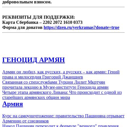
добровольным взносом.
РЕКВИЗИТЫ ДЛЯ ПОДДЕРЖКИ:
Карта Сбербанка – 2202 2072 1610 0373
Форма для донатов
https://dzen.ru/yerkramas?donate=true
ГЕНОЦИД АРМЯН
Армян он любил, как русских, а русских – как армян: Гений
права и милосердия Григорий Джаншиев
Связанная со спецслужбами Турции Лилит Мкртчян
прочитала лекцию в Музее-институте Геноцида армян
Четыре этапа армянского Ливана: Что происходит с одной из
старейших армянских общин мира
Армия
Курс на самоуничтожение: правительство Пашиняна отрывает
Армению от союзников
Никол Пашинян переходит к формуле "вечного" правления