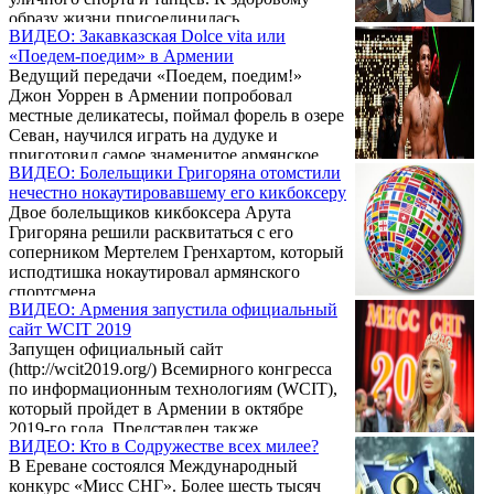
образу жизни присоединилась
ВИДЕО: Закавказская Dolce vita или
корреспондент телеканала «МИР 24» Лилит
«Поедем-поедим» в Армении
Мадунц.
Ведущий передачи «Поедем, поедим!»
Джон Уоррен в Армении попробовал
местные деликатесы, поймал форель в озере
Севан, научился играть на дудуке и
приготовил самое знаменитое армянское
ВИДЕО: Болельщики Григоряна отомстили
блюдо - толму. Передача «Поедем, поедим!»
нечестно нокаутировавшему его кикбоксеру
уже второй раз гостит в Армении. В
Двое болельщиков кикбоксера Арута
первый раз съемочная группа посетила
Григоряна решили расквитаться с его
нашу страну в 2014 году.
соперником Мертелем Гренхартом, который
исподтишка нокаутировал армянского
спортсмена.
ВИДЕО: Армения запустила официальный
сайт WCIT 2019
Запущен официальный сайт
(http://wcit2019.org/) Всемирного конгресса
по информационным технологиям (WCIT),
который пройдет в Армении в октябре
2019-го года. Представлен также
ВИДЕО: Кто в Содружестве всех милее?
официальный ролик WCIT2019, который
В Ереване состоялся Международный
проводится под лозунгом "Переосмыслить
конкурс «Мисс СНГ». Более шесть тысяч
центр" ( Rethinking the center).