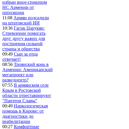
избран вице-спикером
НС Армении от
оппозиции
11:08
Армян подсадили
на штатовский ИИ
10:36
Гагик Царукян:
Стремление помогать
друг другу важно для
построения сильной
страны и общества
09:49
Сын за отца
отвечает!
08:56
Троянский конь в
Армении: Американский
мегапроект или
разведцентр?
07:55
В армянском селе
Крым в Ростовской
области отреставрируют
"Пантеон Славы"
00:49
Наркологическая
помощь в Кирове: от
диагностики до
реабилитации
00:27
Комфортные