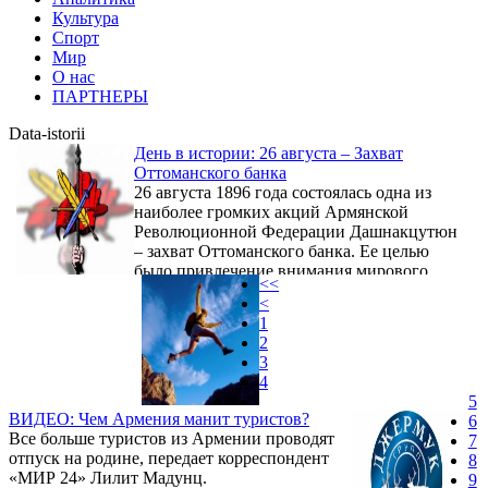
Культура
Спорт
Мир
О нас
ПАРТНЕРЫ
Data-istorii
День в истории: 26 августа – Захват
Оттоманского банка
26 августа 1896 года состоялась одна из
наиболее громких акций Армянской
Революционной Федерации Дашнакцутюн
– захват Оттоманского банка. Ее целью
было привлечение внимания мирового
<<
сообщества к Армянскому вопросу после
<
массовых убийств армян султаном Абдул-
1
Гамидом II (Геноцид армян 1894-1896 гг.).
2
3
4
5
ВИДЕО: Чем Армения манит туристов?
6
Все больше туристов из Армении проводят
7
отпуск на родине, передает корреспондент
8
«МИР 24» Лилит Мадунц.
9