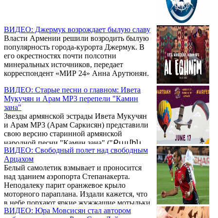
ВИДЕО: Джермук возрождает былую славу
Власти Армении решили возродить былую
популярность города-курорта Джермук. В
его окрестностях почти полсотни
минеральных источников, передает
корреспондент «МИР 24» Анна Арутюнян.
ВИДЕО: Старые песни о главном: Ивета
Мукучян и Арам MP3 перепели "Камин
зана"
Звезды армянской эстрады Ивета Мукучян
и Арам MP3 (Арам Саркисян) представили
свою версию старинной армянской
народной песни "Камин зана" ("Քամին
ВИДЕО: Свободный полет над свободным
զանա"). Песня является частью проекта
Арцахом
"Dashterov", о старте которой певцы
Белый самолетик взмывает и проносится
заявили в июне. В рамках проекта будут
над зданием аэропорта Степанакерта.
представлены армянские народные песни в
Неподалеку парит оранжевое крыло
новой, современной обработке. 16-го июня
моторного параплана. Издали кажется, что
дуэтом была презентована песня "Al
в небе порхают яркие жужжащие мотыльки.
Eghnim".
ВИДЕО: Юра Мовсисян стал автором
В Нагорном Карабахе 17 июня впервые