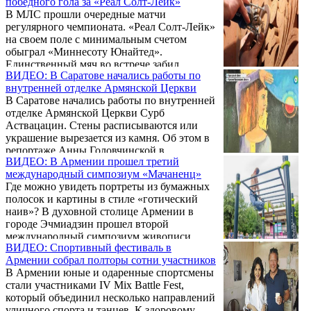
победного гола за «Реал Солт-Лейк»
прошел воздушный фестиваль «Арцах Эйр
В МЛС прошли очередные матчи
фест».
регулярного чемпионата. «Реал Солт-Лейк»
на своем поле с минимальным счетом
обыграл «Миннесоту Юнайтед».
Единственный мяч во встрече забил
ВИДЕО: В Саратове начались работы по
бывший форвард сборной Армении Юра
внутренней отделке Армянской Церкви
Мовсисян.
В Саратове начались работы по внутренней
отделке Армянской Церкви Сурб
Аствацацин. Стены расписываются или
украшение вырезается из камня. Об этом в
репортаже Анны Головчинской в
ВИДЕО: В Армении прошел третий
программе "Вести. Саратов".
международный симпозиум «Мачаненц»
Где можно увидеть портреты из бумажных
полосок и картины в стиле «готический
наив»? В духовной столице Армении в
городе Эчмиадзин прошел второй
международный симпозиум живописи
ВИДЕО: Спортивный фестиваль в
«Мачаненц». Кто стал участником
Армении собрал полторы сотни участников
фестиваля и на каком языке говорили
В Армении юные и одаренные спортсмены
художники из разных стран – узнаете в
стали участниками IV Mix Battle Fest,
репортаже МТРК МИР.
который объединил несколько направлений
уличного спорта и танцев. К здоровому