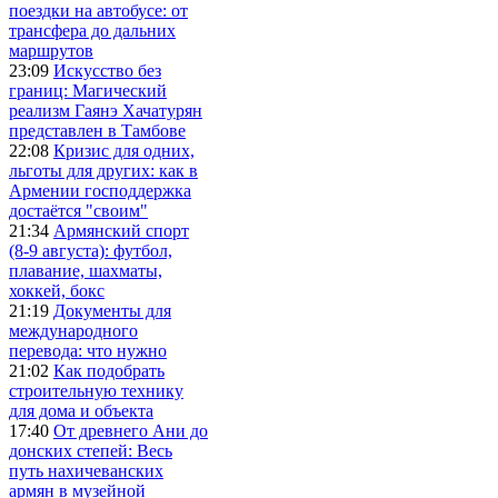
поездки на автобусе: от
трансфера до дальних
маршрутов
23:09
Искусство без
границ: Магический
реализм Гаянэ Хачатурян
представлен в Тамбове
22:08
Кризис для одних,
льготы для других: как в
Армении господдержка
достаётся "своим"
21:34
Армянский спорт
(8-9 августа): футбол,
плавание, шахматы,
хоккей, бокс
21:19
Документы для
международного
перевода: что нужно
21:02
Как подобрать
строительную технику
для дома и объекта
17:40
От древнего Ани до
донских степей: Весь
путь нахичеванских
армян в музейной