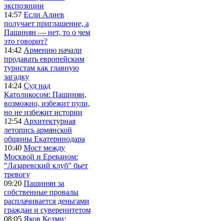
экспозиции
14:57
Если Алиев
получает приглашение, а
Пашинян — нет, то о чем
это говорит?
14:42
Армению начали
продавать европейским
туристам как главную
загадку
14:24
Суд над
Католикосом: Пашинян,
возможно, избежит пули,
но не избежит истории
12:54
Архитектурная
летопись армянской
общины Екатеринодара
10:40
Мост между
Москвой и Ереваном:
"Лазаревский клуб" бьет
тревогу
09:20
Пашинян за
собственные провалы
расплачивается деньгами
граждан и суверенитетом
08:05
Яков Кедми: