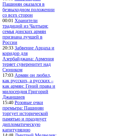
Пашинян оказался в
безвыходном положении
со всех сторон
00:01
Хранители
традиций из Чалтыря:
семья донских армян
признана лучшей в
России
20:33
Забвение Арцаха и
коридор для
Азербайджана: Армения
теряет суверенитет над
Сюником
17:03
Армян он любил,
как русских, а русских –
как армян: Гений права и
милосердия Григорий
Джаншиев
15:40
Розовые очки
премьера: Пашинян
торгует исторической
памятью и празднует
дипломатическую
капитуляцию
14:48
Дмитрий Медведев: