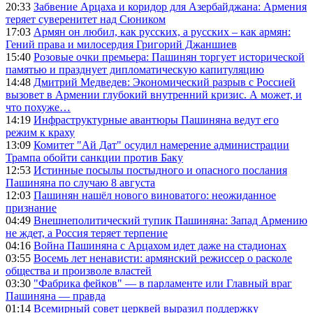
20:33
Забвение Арцаха и коридор для Азербайджана: Армения
теряет суверенитет над Сюником
17:03
Армян он любил, как русских, а русских – как армян:
Гений права и милосердия Григорий Джаншиев
15:40
Розовые очки премьера: Пашинян торгует исторической
памятью и празднует дипломатическую капитуляцию
14:48
Дмитрий Медведев: Экономический разрыв с Россией
вызовет в Армении глубокий внутренний кризис. А может, и
что похуже…
14:19
Инфраструктурные авантюры Пашиняна ведут его
режим к краху
13:09
Комитет "Ай Дат" осудил намерение администрации
Трампа обойти санкции против Баку
12:53
Истинные посылы постыдного и опасного послания
Пашиняна по случаю 8 августа
12:03
Пашинян нашёл нового виноватого: неожиданное
признание
04:49
Внешнеполитический тупик Пашиняна: Запад Армению
не ждет, а Россия теряет терпение
04:16
Война Пашиняна с Арцахом идет даже на стадионах
03:55
Восемь лет ненависти: армянский режиссер о расколе
общества и произволе властей
03:30
"Фабрика фейков" — в парламенте или Главный враг
Пашиняна — правда
01:14
Всемирный совет церквей выразил поддержку