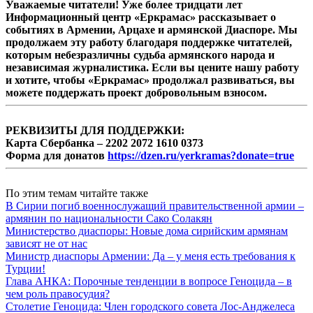
Уважаемые читатели! Уже более тридцати лет
Информационный центр «Еркрамас» рассказывает о
событиях в Армении, Арцахе и армянской Диаспоре. Мы
продолжаем эту работу благодаря поддержке читателей,
которым небезразличны судьба армянского народа и
независимая журналистика. Если вы цените нашу работу
и хотите, чтобы «Еркрамас» продолжал развиваться, вы
можете поддержать проект добровольным взносом.
РЕКВИЗИТЫ ДЛЯ ПОДДЕРЖКИ:
Карта Сбербанка – 2202 2072 1610 0373
Форма для донатов
https://dzen.ru/yerkramas?donate=true
По этим темам читайте также
В Сирии погиб военнослужащий правительственной армии –
армянин по национальности Сако Солакян
Министерство диаспоры: Новые дома сирийским армянам
зависят не от нас
Министр диаспоры Армении: Да – у меня есть требования к
Турции!
Глава АНКА: Порочные тенденции в вопросе Геноцида – в
чем роль правосудия?
Столетие Геноцида: Член городского совета Лос-Анджелеса