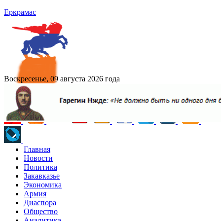
Еркрамас
Воскресенье, 09 августа 2026 года
Главная
Новости
Политика
Закавказье
Экономика
Армия
Диаспора
Общество
Аналитика