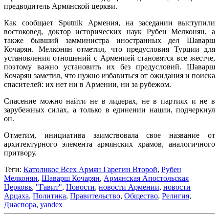
предводитель Армянской церкви.
Как сообщает Sputnik Армения, на заседании выступили
востоковед, доктор исторических наук Рубен Мелконян, а
также бывший замминистра иностранных дел Шаварш
Кочарян. Мелконян отметил, что предусловия Турции для
установления отношений с Арменией становятся все жестче,
поэтому важно установить их без предусловий. Шаварш
Кочарян заметил, что нужно избавиться от ожидания и поиска
спасителей: их нет ни в Армении, ни за рубежом.
Спасение можно найти не в лидерах, не в партиях и не в
зарубежных силах, а только в единении нации, подчеркнул
он.
Отметим, инициатива заимствовала свое название от
архитектурного элемента армянских храмов, аналогичного
притвору.
Теги:
Католикос Всех Армян Гарегин Второй
,
Рубен
Мелконян
,
Шаварш Кочарян
,
Армянская Апостольская
Церковь
,
"Гавит"
,
Новости
,
новости Армении
,
новости
Арцаха
,
Политика
,
Правительство
,
Общество
,
Религия
,
Диаспора
,
yandex