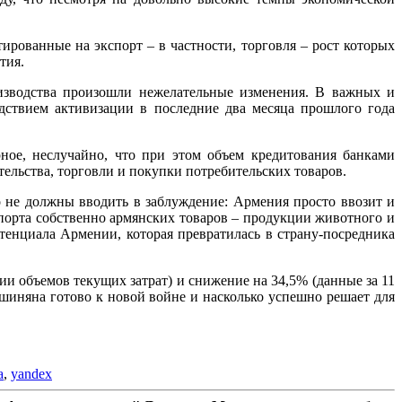
рованные на экспорт – в частности, торговля – рост которых
тия.
оизводства произошли нежелательные изменения. В важных и
дствием активизации в последние два месяца прошлого года
ное, неслучайно, что при этом объем кредитования банками
ельства, торговли и покупки потребительских товаров.
 не должны вводить в заблуждение: Армения просто ввозит и
спорта собственно армянских товаров – продукции животного и
тенциала Армении, которая превратилась в страну-посредника
 объемов текущих затрат) и снижение на 34,5% (данные за 11
Пашиняна готово к новой войне и насколько успешно решает для
а
,
yandex