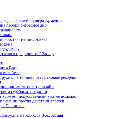
оры для соседей в ущерб Армении
яна пробил очередное дно
градировать
вникам
ноборства, теннис, хоккей
избежна
подсудимых
ратного предприятия" Запада
ия
ще в Баку
м вилайете
 рухнул, а топливо бьет ценовые рекорды
н
жно принимать оплату онлайн
ервом судебном заседании
т хромает, искусственный уже не поможет
илизации против действий властей
анды Пашиняна
поддержала Католикоса Всех Армян