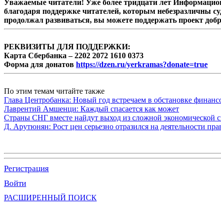
Уважаемые читатели! Уже более тридцати лет Информацион
благодаря поддержке читателей, которым небезразличны су
продолжал развиваться, вы можете поддержать проект доб
РЕКВИЗИТЫ ДЛЯ ПОДДЕРЖКИ:
Карта Сбербанка – 2202 2072 1610 0373
Форма для донатов
https://dzen.ru/yerkramas?donate=true
По этим темам читайте также
Глава Центробанка: Новый год встречаем в обстановке финанс
Лаврентий Амшенци: Каждый спасается как может
Страны СНГ вместе найдут выход из сложной экономической с
Д. Арутюнян: Рост цен серьезно отразился на деятельности пр
Регистрация
Войти
РАСШИРЕННЫЙ ПОИСК