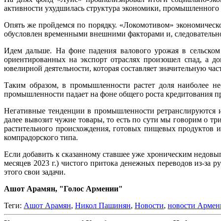
активности ухудшилась структура экономики, промышленного 
Опять же пройдемся по порядку. «Локомотивом» экономическо
обусловлен временными внешними факторами и, следовательно,
Идем дальше. На фоне падения валового урожая в сельском
ориентированных на экспорт отраслях произошел спад, а д
ювелирной деятельности, которая составляет значительную час
Таким образом, в промышленности растет доля наиболее не
промышленности падает на фоне общего роста кредитования про
Негативные тенденции в промышленности ретранслируются и 
далее вывозит чужие товары, то есть по сути мы говорим о т
растительного происхождения, готовых пищевых продуктов и 
компрадорского типа.
Если добавить к сказанному ставшее уже хроническим недовы
месяцев 2023 г.) чистого притока денежных переводов из-за р
этого свои задачи.
Ашот Арамян, "Голос Армении"
Теги:
Ашот Арамян
,
Никол Пашинян
,
Новости
,
новости Армен