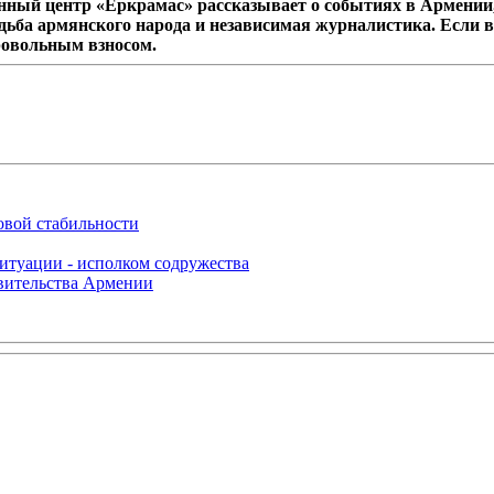
ный центр «Еркрамас» рассказывает о событиях в Армении,
дьба армянского народа и независимая журналистика. Если в
ровольным взносом.
овой стабильности
итуации - исполком содружества
авительства Армении