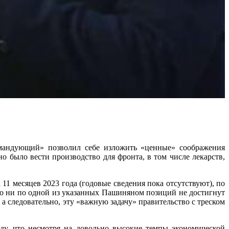
щий» позволил себе изложить «ценные» соображения
о было вести производство для фронта, в том числе лекарств,
1 месяцев 2023 года (годовые сведения пока отсутствуют), по
то ни по одной из указанных Пашиняном позиций не достигнут
а следовательно, эту «важную задачу» правительство с треском
ду, что несмотря на довольно высокие темпы экономической