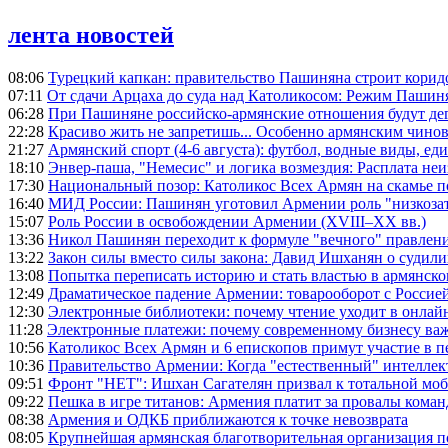
лента новостей
08:06
Турецкий капкан: правительство Пашиняна строит корид
07:11
От сдачи Арцаха до суда над Католикосом: Режим Пашин
06:28
При Пашиняне российско-армянские отношения будут де
22:28
Красиво жить не запретишь... Особенно армянским чино
21:27
Армянский спорт (4-6 августа): футбол, водные виды, еди
18:10
Энвер-паша, "Немесис" и логика возмездия: Расплата не
17:30
Национальный позор: Католикос Всех Армян на скамье 
16:40
МИД России: Пашинян уготовил Армении роль "низкозат
15:07
Роль России в освобождении Армении (XVIII–XX вв.)
13:36
Никол Пашинян переходит к формуле "вечного" правлен
13:22
Закон силы вместо силы закона: Давид Ишханян о судили
13:08
Попытка переписать историю и стать властью в армянско
12:49
Драматическое падение Армении: товарооборот с Россией
12:30
Электронные библиотеки: почему чтение уходит в онлай
11:28
Электронные платежи: почему современному бизнесу ва
10:56
Католикос Всех Армян и 6 епископов примут участие в п
10:36
Правительство Армении: Когда "естественный" интеллек
09:51
Фронт "НЕТ": Ишхан Сагателян призвал к тотальной моб
09:22
Пешка в игре титанов: Армения платит за провалы ком
08:38
Армения и ОДКБ приближаются к точке невозврата
08:05
Крупнейшая армянская благотворительная организация 