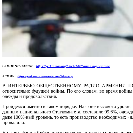
САМОЕ ЧИТАЕМОЕ -
https://yerkramas.org/block/144/Samoe-populyarnoe
АРМИЯ -
https://yerkramas.org/ru/menu/38/army/
В ИНТЕРВЬЮ ОБЩЕСТВЕННОМУ РАДИО АРМЕНИИ ПОЗОРНО 
относительно будущей войны. По его словам, во время войны 
одежды и продовольствия.
Пройдемся именно в таком порядке. На фоне высокого уровня 
данным национального Статкомитета, составило 99,6%, одежд
даже 100%-ный уровень, то есть производство необходимых «дл
провалило.
На днях фонд «Луйс» проанализировал итоги социально-эко