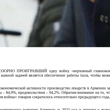
ПРОИГРАВШИЙ одну войну «верховный главнокомандую
важной задачей является обеспечение работы тыла, чтобы можн
экономической активности производство лекарств в Армении за 1
ы – 84,9%, продовольствия – 94,2%. Обратим внимание на то, ч
я войны» товаров сократилось относительно предыдущего года, 
номического развития Армении за 2023 год и пришел к выво