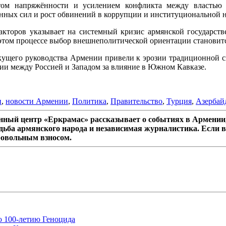
ом напряжённости и усилением конфликта между властью 
нных сил и рост обвинений в коррупции и институциональной н
акторов указывает на системный кризис армянской государст
 этом процессе выбор внешнеполитической ориентации становит
екущего руководства Армении привели к эрозии традиционной с
ии между Россией и Западом за влияние в Южном Кавказе.
и
,
новости Армении
,
Политика
,
Правительство
,
Турция
,
Азербай
ный центр «Еркрамас» рассказывает о событиях в Армении,
дьба армянского народа и независимая журналистика. Если в
ровольным взносом.
ю 100-летию Геноцида