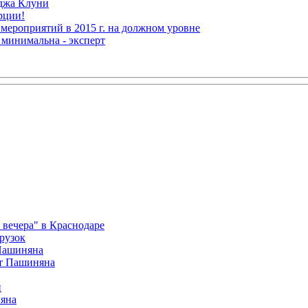
рджа Клуни
рции!
мероприятий в 2015 г. на должном уровне
 минимальна - эксперт
вечера" в Краснодаре
рузок
 Пашиняна
от Пашиняна
и
яна