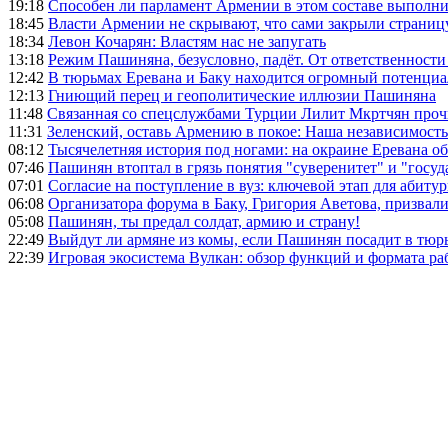
19:18
Способен ли парламент Армении в этом составе выполн
18:45
Власти Армении не скрывают, что сами закрыли страниц
18:34
Левон Кочарян: Властям нас не запугать
13:18
Режим Пашиняна, безусловно, падёт. От ответственности
12:42
В тюрьмах Еревана и Баку находится огромный потенциа
12:13
Гниющий перец и геополитические иллюзии Пашиняна
11:48
Связанная со спецслужбами Турции Лилит Мкртчян проч
11:31
Зеленский, оставь Армению в покое: Наша независимость 
08:12
Тысячелетняя история под ногами: на окраине Еревана 
07:46
Пашинян втоптал в грязь понятия "суверенитет" и "госуд
07:01
Согласие на поступление в вуз: ключевой этап для абиту
06:08
Организатора форума в Баку, Григория Аветова, призвал
05:08
Пашинян, ты предал солдат, армию и страну!
22:49
Выйдут ли армяне из комы, если Пашинян посадит в тюр
22:39
Игровая экосистема Вулкан: обзор функций и формата ра