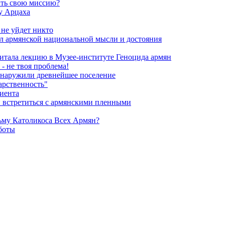
ить свою миссию?
у Арцаха
 не уйдет никто
л армянской национальной мысли и достояния
итала лекцию в Музее-институте Геноцида армян
- не твоя проблема!
обнаружили древнейшее поселение
арственность"
риента
и встретиться с армянскими пленными
ьму Католикоса Всех Армян?
боты