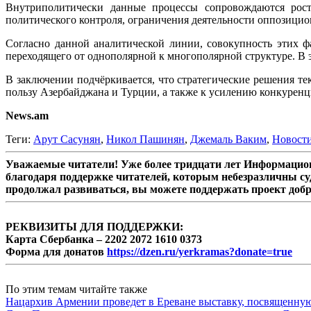
Внутриполитически данные процессы сопровождаются рост
политического контроля, ограничения деятельности оппозицио
Согласно данной аналитической линии, совокупность этих ф
переходящего от однополярной к многополярной структуре. В
В заключении подчёркивается, что стратегические решения т
пользу Азербайджана и Турции, а также к усилению конкуренц
News.am
Теги:
Арут Сасунян
,
Никол Пашинян
,
Джемаль Ваким
,
Новост
Уважаемые читатели! Уже более тридцати лет Информацион
благодаря поддержке читателей, которым небезразличны су
продолжал развиваться, вы можете поддержать проект доб
РЕКВИЗИТЫ ДЛЯ ПОДДЕРЖКИ:
Карта Сбербанка – 2202 2072 1610 0373
Форма для донатов
https://dzen.ru/yerkramas?donate=true
По этим темам читайте также
Нацархив Армении проведет в Ереване выставку, посвященну