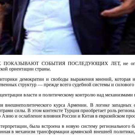
АЗЫВАЮТ СОБЫТИЯ ПОСЛЕДУЮЩИХ ЛЕТ, не ограничила
ской ориентации страны.
иторики демократии и свободы выражения мнений, которая из
венных структур — прежде всего судебной системы и силового 
онцентрации власти и политическому контролю над механизмами 
ия внешнеполитического курса Армении. В логике западных 
рами силы. В этом контексте Турция приобретает роль региона
Азию и ослабление влияния России и Китая в евразийском прос
терпретации, была встроена в новую систему регионального б
анная в механизм трансформации армянской внешней политики, 