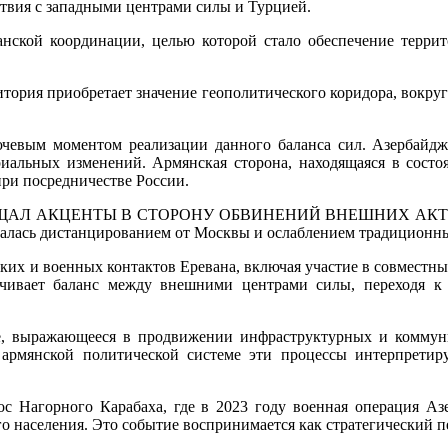
твия с западными центрами силы и Турцией.
жанской координации, целью которой стало обеспечение терр
рритория приобретает значение геополитического коридора, вокр
чевым моментом реализации данного баланса сил. Азербайдж
иальных изменений. Армянская сторона, находящаяся в состо
ри посредничестве России.
ЦЕНТЫ В СТОРОНУ ОБВИНЕНИЙ ВНЕШНИХ АКТОРОВ, вкл
овалась дистанцированием от Москвы и ослаблением традиционных
ких и военных контактов Еревана, включая участие в совместн
чивает баланс между внешними центрами силы, переходя к 
ие, выражающееся в продвижении инфраструктурных и коммун
армянской политической системе эти процессы интерпретиру
ос Нагорного Карабаха, где в 2023 году военная операция А
о населения. Это событие воспринимается как стратегический 