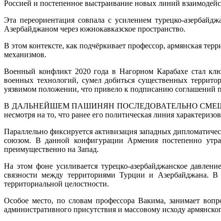
Россией и постепенное выстраивание новых линий взаимодейс
Эта переориентация совпала с усилением турецко-азербайд
Азербайджаном через южнокавказское пространство.
В этом контексте, как подчёркивает профессор, армянская те
механизмов.
Военный конфликт 2020 года в Нагорном Карабахе стал клю
военных технологий, сумел добиться существенных территор
уязвимом положении, что привело к подписанию соглашений п
В ДАЛЬНЕЙШЕМ ПАШИНЯН ПОСЛЕДОВАТЕЛЬНО СМЕЩАЛ АК
несмотря на то, что ранее его политическая линия характериз
Параллельно фиксируется активизация западных дипломатичес
союзом. В данной конфигурации Армения постепенно утра
преимущественно на Запад.
На этом фоне усиливается турецко-азербайджанское давлен
связности между территориями Турции и Азербайджана. В 
территориальной целостности.
Особое место, по словам профессора Вакима, занимает вопр
административного присутствия и массовому исходу армянског