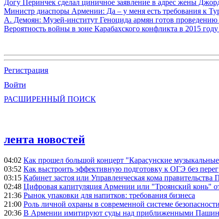
Догу Перинчек сделал циничное заявление в адрес жены Джо
Министр диаспоры Армении: Да – у меня есть требования к Ту
А. Демоян: Музей-институт Геноцида армян готов проведению 
Вероятность войны в зоне Карабахского конфликта в 2015 году
Регистрация
Войти
РАСШИРЕННЫЙ ПОИСК
лента новостей
04:02
Как прошел большой концерт "Карасунские музыкальные 
03:52
Как выстроить эффективную подготовку к ОГЭ без перег
03:15
Кабинет застоя или Управленческая кома правительства
02:48
Цифровая капитуляция Армении или "Троянский конь" 
21:36
Рынок упаковки для напитков: требования бизнеса
21:00
Роль личной охраны в современной системе безопасност
20:36
В Армении имитируют суды над приближенными Пашин