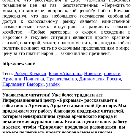
повышение цен на газ» безответственны: «Пережить-то
можно, но возникает вопрос: какой ценой?». Роберт Кочарян
подчеркнул, что для небольшого государства свободный
доступ к колоссальному рынку является единственной
возможностью иметь индустрию и развивать сельское
хозяйство. «Любые разговоры о скором вхождении в
Евросоюз в текущей ситуации являются просто красивой
сказкой, о которой, может, полезно мечтать, но, когда какой-то
политик начинает жить по сказочным представлениям о мире,
цену за это платит народ», - заключил экс-президент.
https://news.am/
Теги:
Роберт Кочарян
,
Блок «Айастан»
,
Новости
,
новости
Армении
,
Политика
,
Правительство
,
Дипломатия
,
Россия
,
Парламент
,
Выборы
,
yandex
Уважаемые читатели! Уже более тридцати лет
Информационный центр «Еркрамас» рассказывает о
событиях в Армении, Арцахе и армянской Диаспоре. Мы
продолжаем эту работу благодаря поддержке читателей,
которым небезразличны судьба армянского народа и
независимая журналистика. Если вы цените нашу работу
и хотите, чтобы «Еркрамас» продолжал развиваться, вы
можете поддержать проект добровольным взносом.