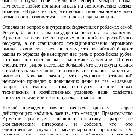
быстро получат своё замещение. Роберт Кочарян назвал
глупостью любые попытки играть на экономических связях,
отметив: «Играть на том, что кормит твою экономику, даёт
возможность развиваться – это просто недальновидно».
Отвечая на вопрос о внутренних бюджетных проблемах самой
России, бывший глава государства пояснил, что экономика
Армении зависит не от прямых вливаний из российского
бюджета, а от стабильного функционирования огромного
рынка, заявив, что «речь не о том, что российский бюджет
каким-то образом финансирует нас, речь о российском рубле,
который позволяет дышать экономике Армении». По его
словам, этот рынок настолько большой, что его покупательная
способность может лишь незначительно повлиять на объемы
импорта. Кочарян заявил, что ухудшение отношений
неизбежно приведет к повышению цены на газ. «Главный
вопрос заключается в том, останутся ли при новых
технических и хозяйственных условиях наши хозяйства
конкурентными или не останутся», - отметил он.
Второй президент озвучил жесткую критику в адрес
действующего кабмина, заявив, что «сегодня Правительство
Армении реализует внешнюю политику вразрез её
экономическим интересам», и добавил, что «это
единственный случай в международной практике». Он
отметил, что рассуждения в духе «Армения переживет