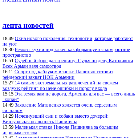
лента новостей
18:49
Окна нового поколения: технологии, которые работают
на уют
18:30
Ремонт кухни под ключ: как формируется комфортное
пространство
16:51
Судебный фарс дал трещину: Судья по делу Католикоса
Всех Армян взял самоотвод
16:11
Спорт под каблуком власти: Пашинян готовит
рейдерский захват НОК Армении
15:27
14 самых экстремальных развлечений на свежем
воздухе: рейтинг по цене ошибки и порогу входа
15:15
Эта земля вам не дорога, Армения для вас — всего лишь
"хопан"
14:49
Заявление Матвиенко является очень серьезным
сигналом
14:29
Исчезнувший сын и собаки вместо дочерей:
Виртуальная реальность Пашиняна
13:59
Маленькая ставка Никола Пашиняна за большим
игровым столом