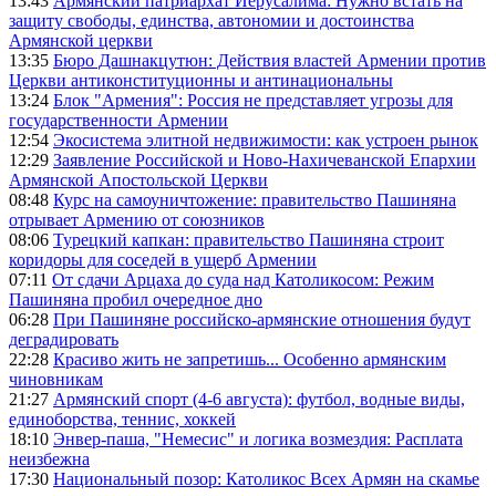
13:43
Армянский патриархат Иерусалима: Нужно встать на
защиту свободы, единства, автономии и достоинства
Армянской церкви
13:35
Бюро Дашнакцутюн: Действия властей Армении против
Церкви антиконституционны и антинациональны
13:24
Блок "Армения": Россия не представляет угрозы для
государственности Армении
12:54
Экосистема элитной недвижимости: как устроен рынок
12:29
Заявление Российской и Ново-Нахичеванской Епархии
Армянской Апостольской Церкви
08:48
Курс на самоуничтожение: правительство Пашиняна
отрывает Армению от союзников
08:06
Турецкий капкан: правительство Пашиняна строит
коридоры для соседей в ущерб Армении
07:11
От сдачи Арцаха до суда над Католикосом: Режим
Пашиняна пробил очередное дно
06:28
При Пашиняне российско-армянские отношения будут
деградировать
22:28
Красиво жить не запретишь... Особенно армянским
чиновникам
21:27
Армянский спорт (4-6 августа): футбол, водные виды,
единоборства, теннис, хоккей
18:10
Энвер-паша, "Немесис" и логика возмездия: Расплата
неизбежна
17:30
Национальный позор: Католикос Всех Армян на скамье