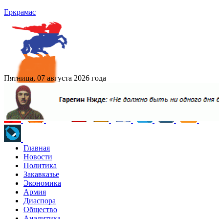
Еркрамас
Пятница, 07 августа 2026 года
Главная
Новости
Политика
Закавказье
Экономика
Армия
Диаспора
Общество
Аналитика