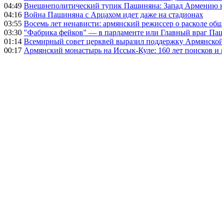
04:49
Внешнеполитический тупик Пашиняна: Запад Армению не 
04:16
Война Пашиняна с Арцахом идет даже на стадионах
03:55
Восемь лет ненависти: армянский режиссер о расколе общ
03:30
"Фабрика фейков" — в парламенте или Главный враг Па
01:14
Всемирный совет церквей выразил поддержку Армянско
00:17
Армянский монастырь на Иссык-Куле: 160 лет поисков и