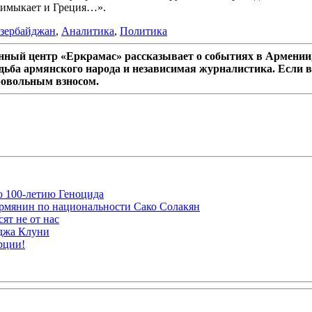
примыкает и Греция…».
зербайджан
,
Аналитика
,
Политика
ный центр «Еркрамас» рассказывает о событиях в Армении,
дьба армянского народа и независимая журналистика. Если в
ровольным взносом.
ю 100-летию Геноцида
рмянин по национальности Сако Солакян
ят не от нас
рджа Клуни
рции!