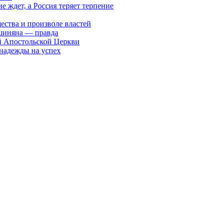
ждет, а Россия теряет терпение
ества и произволе властей
шиняна — правда
й Апостольской Церкви
 надежды на успех