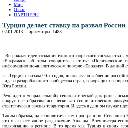
Мир
О нас
ПАРТНЕРЫ
Турция делает ставку на развал России
02.01.2013
просмотры: 1488
Возрождая идеи создания единого тюркского государства -
«Еркрамас», об этом говорится в статье «Политические с
информационно-аналитическом портале «Евразия». В данной ста
«…Турция с начала 90-х годов, используя ослабление российс
лидера раздробленного сообщества стран, говорящих на тюркск
Юга России.
Речь идет о «параллельной» геополитической доктрине - осм
вокруг нее образовались несколько геополитических «ваку
стратегически важная территория. И здесь в данном случае ид
Таким образом, на геополитическом пространстве Северного 
что вызывает явное раздражение Анкары. Военно-стратегич
поляризацию в регионе. В то время как Турция в своих ге