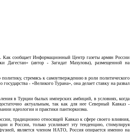
сии. Как сообщает Информационный Центр газеты армян России
ки Дагестан» (автор - Загидат Махулова), размещенной на
ю политику, стремясь к самоутверждению в роли политического
государства - «Великого Турана», она делает ставку на развал
вления в Турции былых имперских амбиций, в условиях, когда
достаточно актуальным, так как для нее Северный Кавказ -
зовании идеологии и практики пантюркизма.
ссии, традиционно относящей Кавказ к сфере своего влияния,
ции и России, только усиливает эту тенденцию, стимулируя
рузией, является членом НАТО, Россия опирается именно на