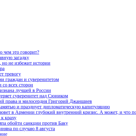
о чем это говорит?
авную загадку
 но не избежит истории
ра
ет тревогу
ми граждан и суверенитетом
 со всех сторон
ризнана лучшей в России
теряет суверенитет над Сюником
ений права и милосердия Григорий Джаншиев
 памятью и празднует дипломатическую капитуляцию
овет в Армении глубокий внутренний кризис. А может, и что 
к краху
мпа обойти санкции против Баку
няна по случаю 8 августа
ание