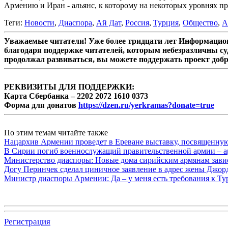
Армению и Иран - альянс, к которому на некоторых уровнях 
Теги:
Новости
,
Диаспора
,
Ай Дат
,
Россия
,
Турция
,
Общество
,
А
Уважаемые читатели! Уже более тридцати лет Информацион
благодаря поддержке читателей, которым небезразличны су
продолжал развиваться, вы можете поддержать проект доб
РЕКВИЗИТЫ ДЛЯ ПОДДЕРЖКИ:
Карта Сбербанка – 2202 2072 1610 0373
Форма для донатов
https://dzen.ru/yerkramas?donate=true
По этим темам читайте также
Нацархив Армении проведет в Ереване выставку, посвященну
В Сирии погиб военнослужащий правительственной армии – а
Министерство диаспоры: Новые дома сирийским армянам завис
Догу Перинчек сделал циничное заявление в адрес жены Джо
Министр диаспоры Армении: Да – у меня есть требования к Ту
Регистрация