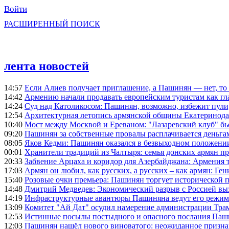
Войти
РАСШИРЕННЫЙ ПОИСК
лента новостей
14:57
Если Алиев получает приглашение, а Пашинян — нет, то 
14:42
Армению начали продавать европейским туристам как гл
14:24
Суд над Католикосом: Пашинян, возможно, избежит пули,
12:54
Архитектурная летопись армянской общины Екатеринода
10:40
Мост между Москвой и Ереваном: "Лазаревский клуб" бь
09:20
Пашинян за собственные провалы расплачивается деньга
08:05
Яков Кедми: Пашинян оказался в безвыходном положении
00:01
Хранители традиций из Чалтыря: семья донских армян п
20:33
Забвение Арцаха и коридор для Азербайджана: Армения 
17:03
Армян он любил, как русских, а русских – как армян: Г
15:40
Розовые очки премьера: Пашинян торгует исторической
14:48
Дмитрий Медведев: Экономический разрыв с Россией выз
14:19
Инфраструктурные авантюры Пашиняна ведут его режим 
13:09
Комитет "Ай Дат" осудил намерение администрации Тра
12:53
Истинные посылы постыдного и опасного послания Паши
12:03
Пашинян нашёл нового виноватого: неожиданное призн