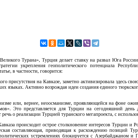
 «Великого Турана», Турция делает ставку на развал Юга Рос
тратегии укрепления геополитического потенциала Республи
тье, в частности, говорится:
кого присутствия на Кавказе, заметно активизировала здесь сво
их языках. Активно возрождая идеи создания единого тюркского 
анизме или, вернее, неоосманизме, проявляющейся на фоне ожи
умов». Это представляется для Турции на сегодняшний день 
ет речь о реализации Турцией туранского мегапроекта, с исполь
Кавказа происходит острое столкновение интересов Турции и Ро
еская составляющая, приводящая к расхождению позиций Тур
ополитических устремлениях блокируется с Азербайджаном и Г