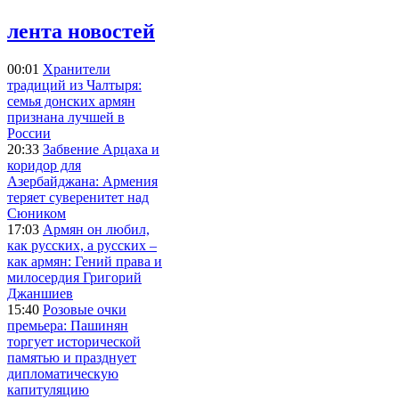
лента новостей
00:01
Хранители
традиций из Чалтыря:
семья донских армян
признана лучшей в
России
20:33
Забвение Арцаха и
коридор для
Азербайджана: Армения
теряет суверенитет над
Сюником
17:03
Армян он любил,
как русских, а русских –
как армян: Гений права и
милосердия Григорий
Джаншиев
15:40
Розовые очки
премьера: Пашинян
торгует исторической
памятью и празднует
дипломатическую
капитуляцию