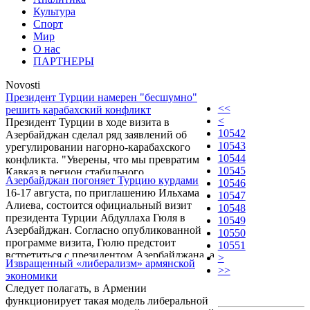
Культура
Спорт
Мир
О нас
ПАРТНЕРЫ
Novosti
Президент Турции намерен "бесшумно"
<<
решить карабахский конфликт
<
Президент Турции в ходе визита в
10542
Азербайджан сделал ряд заявлений об
10543
урегулировании нагорно-карабахского
10544
конфликта. "Уверены, что мы превратим
10545
Кавказ в регион стабильного
Азербайджан погоняет Турцию курдами
10546
сотрудничества. А для этого данная
16-17 августа, по приглашению Ильхама
10547
проблема должна быть решена. Этот
Алиева, состоится официальный визит
10548
конфликт продолжается таким образом 18
президента Турции Абдуллаха Гюля в
10549
лет, в дальнейшем так не должно быть. Для
Азербайджан. Согласно опубликованной
10550
этого обязательно надо встречаться,
программе визита, Гюлю предстоит
10551
проводить обсуждения, осуществлять порой
встретиться с президентом Азербайджана, а
>
открытую, а порой скрытую
Извращенный «либерализм» армянской
также со спикером Милли меджлиса
>>
дипломатическую деятельность.
экономики
Октаем Асадовым, премьер-министром
Несомненно, конфликт должен быть
Следует полагать, в Армении
Артуром Расизаде и главой мусульман
урегулирован в ...
функционирует такая модель либеральной
Азербайджана, шейх уль-исламом хаджи