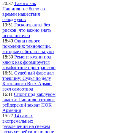
20:37
Такого как
Пашинян не было со
времен нашествия
сельджуков
19:51
Госконтракты без
рисков: что важно знать
исполнителю
18:49
Окна нового
поколения: технологии,
которые работают на уют
18:30
Ремонт кухни под
ключ: как формируется
комфортное пространство
16:51
Судебный фарс дал
трещину: Судья по делу
Католикоса Всех Армян
взял самоотвод
16:11
Спорт под каблуком
власти: Пашинян готовит
рейдерский захват НОК
Армении
15:27
14 самых
экстремальных
развлечений на свежем
воздухе: рейтинг по цене