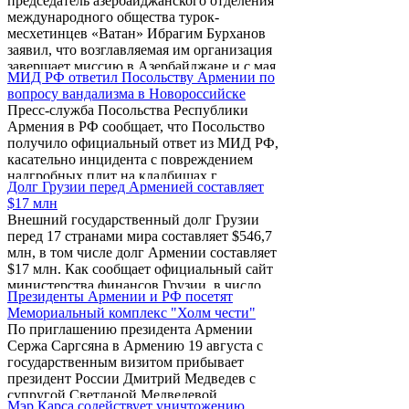
председатель азербайджанского отделения
призыв к туркам "оказать давление на
международного общества турок-
власти страны с тем, чтобы вынудить их
месхетинцев «Ватан» Ибрагим Бурханов
разорвать дипломатические отношения с
заявил, что возглавляемая им организация
Израилем и вывести войска из
завершает миссию в Азербайджане и с мая
Афганистана". По словам аль-Завахири,
МИД РФ ответил Посольству Армении по
2010 года продолжит свою деятельность на
"хотя правительство Турции на словах
вопросу вандализма в Новороссийске
территории Грузии. По словам Бурханова,
поддерживает палестинцев и даже
Пресс-служба Посольства Республики
такое решение было принято после того,
направляет им гуманитарную ...
Армения в РФ сообщает, что Посольство
как власти Грузии разрешили
получило официальный ответ из МИД РФ,
проживающим в Азербайджане десяти
касательно инцидента с повреждением
тысячам турок-месхетинцев вернуться в
надгробных плит на кладбищах г.
места их прежнего проживания. «Это и
Долг Грузии перед Арменией составляет
Новороссийска.
привело к тому, что деятельность ...
$17 млн
Внешний государственный долг Грузии
перед 17 странами мира составляет $546,7
млн, в том числе долг Армении составляет
$17 млн. Как сообщает официальный сайт
министерства финансов Грузии, в число
Президенты Армении и РФ посетят
крупнейших кредиторов входят Германия -
Мемориальный комплекс "Холм чести"
$189,7 млн, Россия - $117,4 млн, Япония -
По приглашению президента Армении
$55,8 млн, США - $36,8 млн, Турция - $32,9
Сержа Саргсяна в Армению 19 августа с
млн и др.
государственным визитом прибывает
президент России Дмитрий Медведев с
супругой Светланой Медведевой.
Мэр Карса содействует уничтожению