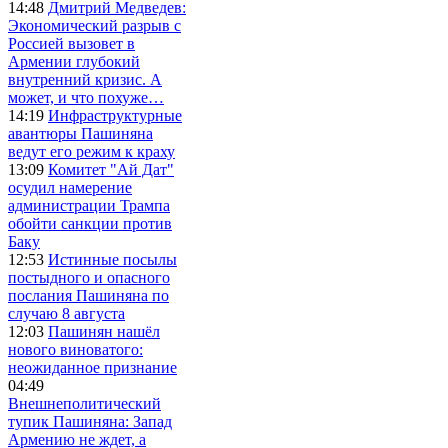
14:48
Дмитрий Медведев:
Экономический разрыв с
Россией вызовет в
Армении глубокий
внутренний кризис. А
может, и что похуже…
14:19
Инфраструктурные
авантюры Пашиняна
ведут его режим к краху
13:09
Комитет "Ай Дат"
осудил намерение
администрации Трампа
обойти санкции против
Баку
12:53
Истинные посылы
постыдного и опасного
послания Пашиняна по
случаю 8 августа
12:03
Пашинян нашёл
нового виноватого:
неожиданное признание
04:49
Внешнеполитический
тупик Пашиняна: Запад
Армению не ждет, а