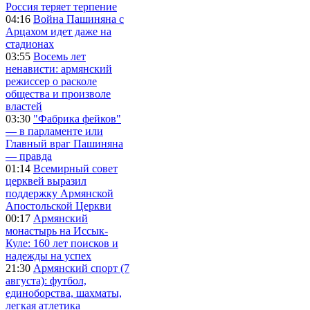
Россия теряет терпение
04:16
Война Пашиняна с
Арцахом идет даже на
стадионах
03:55
Восемь лет
ненависти: армянский
режиссер о расколе
общества и произволе
властей
03:30
"Фабрика фейков"
— в парламенте или
Главный враг Пашиняна
— правда
01:14
Всемирный совет
церквей выразил
поддержку Армянской
Апостольской Церкви
00:17
Армянский
монастырь на Иссык-
Куле: 160 лет поисков и
надежды на успех
21:30
Армянский спорт (7
августа): футбол,
единоборства, шахматы,
легкая атлетика