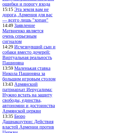
ошибки и порогу входа
15:15
Эта земля вам не
дорога, Армения для вас
— всего лишь "хопан"
14:49
Заявление
Матвиенко является
очень серьезным
сигналом
14:29
Исчезнувший сын и
собаки вместо дочерей:
Виртуальная реальность
Пашиняна
13:59
Маленькая ставка
Никола Пашиняна за
большим игровым столом
13:43
Армянский
патриархат Иерусалима:
Нужно встать на защиту
свободы, единства,
автономии и достоинства
Армянской церкви
13:35
Бюро
Дашнакцутюн: Действия
властей Армении против
Церкви