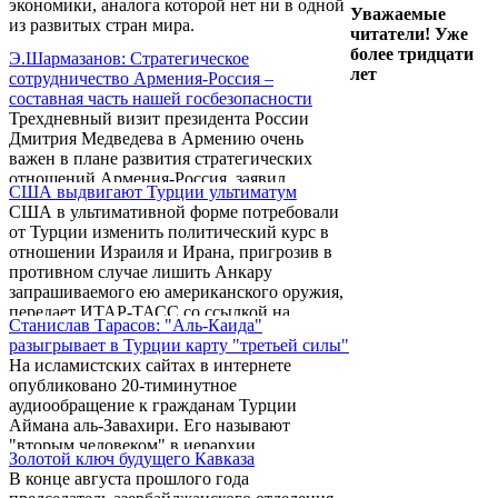
экономики, аналога которой нет ни в одной
Аллах Шукюром Паша-заде. А. Гюля в ходе
Уважаемые
из развитых стран мира.
визита в Азербайджан будет сопровождать
читатели! Уже
министр энергетики Турции Танер Йылдыз.
более тридцати
Э.Шармазанов: Стратегическое
лет
сотрудничество Армения-Россия –
составная часть нашей госбезопасности
Трехдневный визит президента России
Дмитрия Медведева в Армению очень
важен в плане развития стратегических
отношений Армения-Россия, заявил
США выдвигают Турции ультиматум
Panorama.am секретарь Республиканской
США в ультимативной форме потребовали
фракции парламента Армении Эдуард
от Турции изменить политический курс в
Шармазанов.
отношении Израиля и Ирана, пригрозив в
противном случае лишить Анкару
запрашиваемого ею американского оружия,
передает ИТАР-ТАСС со ссылкой на
Станислав Тарасов: "Аль-Каида"
британскую газету "Файнэншл таймс".
разыгрывает в Турции карту "третьей силы"
Согласно источнику, президент США Барак
На исламистских сайтах в интернете
Обама лично заявил об этом премьер-
опубликовано 20-тиминутное
министру Турции Реджепу Тайипу
аудиообращение к гражданам Турции
Эрдогану.
Аймана аль-Завахири. Его называют
"вторым человеком" в иерархии
Золотой ключ будущего Кавказа
террористической организации "Аль-
В конце августа прошлого года
Каида". В этом обращении содержится