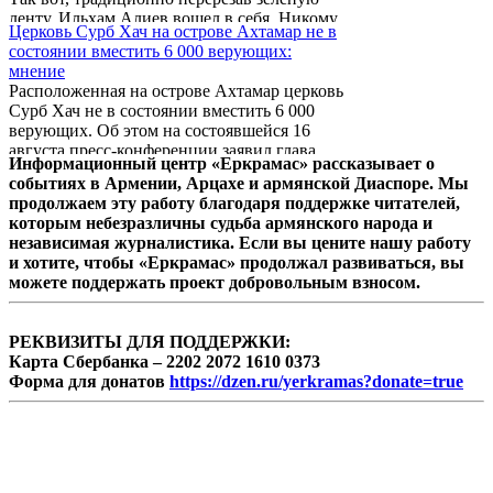
положительного образа Турции. Об этом
ленту, Ильхам Алиев вошел в себя. Никому
пишет глава центра Modus Vivendi Ара
Церковь Сурб Хач на острове Ахтамар не в
не интересно, что он там увидел? Читатель
Папян.
состоянии вместить 6 000 верующих:
сейчас усмехнется и скажет: «Как что?
мнение
Испуганно-аритмично бьющийся орган, у
Расположенная на острове Ахтамар церковь
других людей именуемый сердцем, ну там,
Сурб Хач не в состоянии вместить 6 000
всякие разные битые и цельные сосуды,
верующих. Об этом на состоявшейся 16
дырявый таз, ненасытный желудок,
августа пресс-конференции заявил глава
устремленную ввысь и заканчивающуюся ...
Информационный центр «Еркрамас» рассказывает о
землячества "Ван" Ромик Овнанян. Он
событиях в Армении, Арцахе и армянской Диаспоре. Мы
пояснил что общая площадь церкви Сурб
продолжаем эту работу благодаря поддержке читателей,
Хач составляет примерно 100 квадратных
которым небезразличны судьба армянского народа и
метров, так что там не может поместиться
независимая журналистика. Если вы цените нашу работу
много людей. По его мнению, в
и хотите, чтобы «Еркрамас» продолжал развиваться, вы
предстоящей 19 сентября церемонии
можете поддержать проект добровольным взносом.
литургии в церкви Сурб Хач не сможет
принять участие большое количество
людей. "Технически невозможно вместить
РЕКВИЗИТЫ ДЛЯ ПОДДЕРЖКИ:
столько людей. Это ...
Карта Сбербанка – 2202 2072 1610 0373
Форма для донатов
https://dzen.ru/yerkramas?donate=true