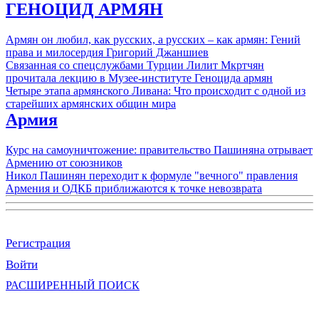
ГЕНОЦИД АРМЯН
Армян он любил, как русских, а русских – как армян: Гений
права и милосердия Григорий Джаншиев
Связанная со спецслужбами Турции Лилит Мкртчян
прочитала лекцию в Музее-институте Геноцида армян
Четыре этапа армянского Ливана: Что происходит с одной из
старейших армянских общин мира
Армия
Курс на самоуничтожение: правительство Пашиняна отрывает
Армению от союзников
Никол Пашинян переходит к формуле "вечного" правления
Армения и ОДКБ приближаются к точке невозврата
Регистрация
Войти
РАСШИРЕННЫЙ ПОИСК