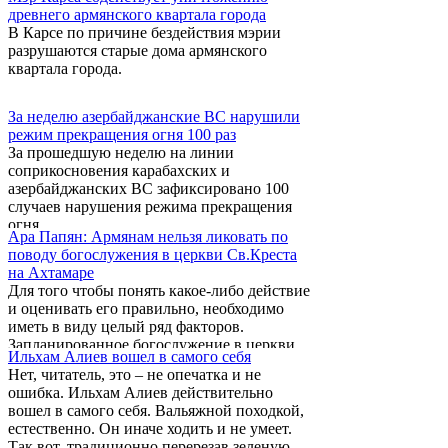
древнего армянского квартала города
В Карсе по причине бездействия мэрии
разрушаются старые дома армянского
квартала города.
За неделю азербайджанские ВС нарушили
режим прекращения огня 100 раз
За прошедшую неделю на линии
соприкосновения карабахских и
азербайджанских ВС зафиксировано 100
случаев нарушения режима прекращения
огня.
Ара Папян: Армянам нельзя ликовать по
поводу богослужения в церкви Св.Креста
на Ахтамаре
Для того чтобы понять какое-либо действие
и оценивать его правильно, необходимо
иметь в виду целый ряд факторов.
Запланированное богослужение в церкви
Ильхам Алиев вошел в самого себя
Св.Креста на Ахтамаре в Ване не имеет
Нет, читатель, это – не опечатка и не
ничего общего с прославлением Бога. Это
ошибка. Ильхам Алиев действительно
иллюзорное мероприятие, организованное
вошел в самого себя. Вальяжной походкой,
турецкими спецслужбами, единственной
естественно. Он иначе ходить и не умеет.
целью которых является создание
Так вот, традиционно перерезав зеленую