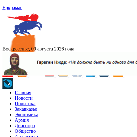
Еркрамас
Воскресенье, 09 августа 2026 года
Главная
Новости
Политика
Закавказье
Экономика
Армия
Диаспора
Общество
Аналитика