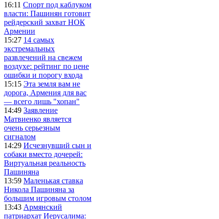
16:11
Спорт под каблуком
власти: Пашинян готовит
рейдерский захват НОК
Армении
15:27
14 самых
экстремальных
развлечений на свежем
воздухе: рейтинг по цене
ошибки и порогу входа
15:15
Эта земля вам не
дорога, Армения для вас
— всего лишь "хопан"
14:49
Заявление
Матвиенко является
очень серьезным
сигналом
14:29
Исчезнувший сын и
собаки вместо дочерей:
Виртуальная реальность
Пашиняна
13:59
Маленькая ставка
Никола Пашиняна за
большим игровым столом
13:43
Армянский
патриархат Иерусалима: