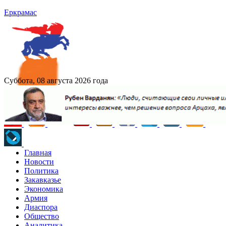
Еркрамас
Суббота, 08 августа 2026 года
Главная
Новости
Политика
Закавказье
Экономика
Армия
Диаспора
Общество
Аналитика