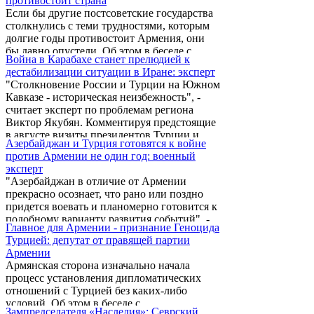
противостоит страна
министром Сейраном Оганяном. Основная
Если бы другие постсоветские государства
тема беседы – последние инциденты в
столкнулись с теми трудностями, которым
армии. Генерал был разгневан, как и многие
долгие годы противостоит Армения, они
из нас”, - написал в своем личном блоге
бы давно опустели. Об этом в беседе с
представитель оппозиции.
Война в Карабахе станет прелюдией к
корреспондентом ARMENIA Today заявил
дестабилизации ситуации в Иране: эксперт
глава фракции «Наследие» Степан Сафарян.
"Столкновение России и Турции на Южном
Кавказе - историческая неизбежность", -
считает эксперт по проблемам региона
Виктор Якубян. Комментируя предстоящие
в августе визиты президентов Турции и
Азербайджан и Турция готовятся к войне
России соответственно в Баку и Ереван,
против Армении не один год: военный
эксперт заявил, что провал переговорного
эксперт
процесса по урегулированию нагорно-
"Азербайджан в отличие от Армении
карабахского конфликта, зафиксированный
прекрасно осознает, что рано или поздно
недавно в Казахстане, сделал насущной
придется воевать и планомерно готовится к
необходимостью консультации военно-
подобному варианту развития событий", -
политических партнеров по региону -
Главное для Армении - признание Геноцида
заявил в интервью азербайджанскому
России с Арменией с одной стороны и
Турцией: депутат от правящей партии
агентству 1News.az председатель
Азербайджана ...
Армении
азербайджанского Общественного
Армянская сторона изначально начала
объединения "Офицеры запаса и в
процесс установления дипломатических
отставке", военный эксперт Яшар
отношений с Турцией без каких-либо
Джафарли, комментируя вопрос агентства о
условий. Об этом в беседе с
том, что "Азербайджан приступает к
Зампредседателя «Наследия»: Севрский