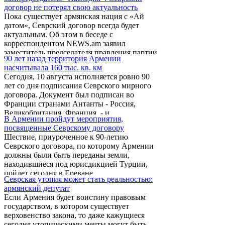
корреспондентом ИА REGNUM Новости
закупкам больших партий оборонительных
договор не потерял свою актуальность
заявил депутат от правящей
систем, наступательных вооружений и
Пока существует армянская нация с «Ай
Республиканской партии Армении Карен
авиации, расширяет производство ...
датом», Севрский договор всегда будет
Авакян, комментируя возможность
актуальным. Об этом в беседе с
урегулирования вопроса границ между
корреспондентом NEWS.am заявил
Арменией и Турцией на основе Севрского
заместитель председателя правления партии
договора 1920 года. По словам депутата,
90 лет назад территория Армении
«Наследие», директор центра политических
применение любого условия неприемлемо,
насчитывала 160 тыс. кв. км
исследований «Исток» Рубен Акопян.
и Армения четко следует выбранному
Сегодня, 10 августа исполняется ровно 90
курсу, проводит конструктивную политику.
лет со дня подписания Севрского мирного
В то ...
договора. Документ был подписан во
Франции странами Антанты - Россия,
Великобритания, Франция, - и
В Армении пройдут мероприятия,
присоединившимися к ним Италией,
посвященные Севрскому договору
Японией, Бельгией, Грецией, Польшей,
Шествие, приуроченное к 90-летию
Португалией, Румынией, Королевством
Севрского договора, по которому Армении
сербов, хорватов и словенцев, Хиджазом,
должны были быть переданы земли,
Чехословакией и дашнакцаканской
находившиеся под юрисдикцией Турции,
Арменией, с одной стороны, и Турецким
пойдет сегодня в Ереване.
султанатом - с другой. Позднее, 22 ноября
Севрская утопия может стать реальностью:
1920 года, на основе Севрского договора
армянский депутат
было вынесено знаменитое ...
Если Армения будет воистину правовым
государством, в котором существует
верховенство закона, то даже кажущиеся
сегодня утопическими мечты могут быть