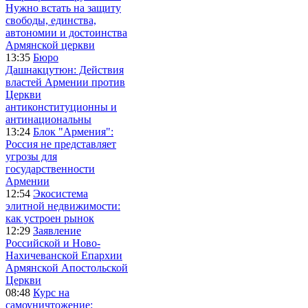
Нужно встать на защиту
свободы, единства,
автономии и достоинства
Армянской церкви
13:35
Бюро
Дашнакцутюн: Действия
властей Армении против
Церкви
антиконституционны и
антинациональны
13:24
Блок "Армения":
Россия не представляет
угрозы для
государственности
Армении
12:54
Экосистема
элитной недвижимости:
как устроен рынок
12:29
Заявление
Российской и Ново-
Нахичеванской Епархии
Армянской Апостольской
Церкви
08:48
Курс на
самоуничтожение: