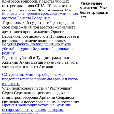
Конгрессе вопросов, представляющих
Уважаемые
интерес для армян США. “Я высоко ценю
читатели! Уже
встречу с армянами Лонг-Айленда. Мы
более тридцати
В Тирасполе продлен срок содержания под
поговорили о ряде важных вопросов, в том
лет
арестом Эрнеста Варданяна
числе об американской помощи,
Тираспольский суд в третий раз продлил
предоставляемой Армении, о нападении
срок содержания под арестом журналиста
Азербайджана 18 июня в Мартакертский
армянского происхождения Эрнеста
районе, а также подчеркнули необходимость
Варданяна, обвиняемого в Приднестровье в
признания Геноцида армян”,- сказал после
шпионаже и измене родине в пользу
встречи с представителями Восточного
Ведутся работы по возвращению трупа
Молдавии, на этот раз на 2 месяца.
бюро Армянского Национального Комитета
убитой в Турции беременной армянки на
Америки (ER-ANCA) ...
родину
Родители убитой в Турции гражданки
Армении Анны Давтян накануне 8 августа
уже возвратились из Анталии.
С.Суренянц: Министр обороны хорошо
представляет себе проблемы армии и готов
их решить
Член политсовета партии “Республика”
Сурен Суренянц встретился на днях с
министром обороны Армении Сейраном
Оганяном и побеседовал с ним о последних
Процент желающих уехать из Армении
трагических событиях в армянской армии.
несоразмерен трудностям, которым
“Я около часа откровенно беседовал с