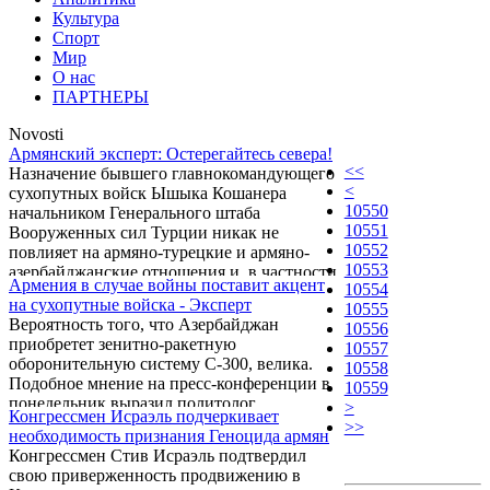
Культура
Спорт
Мир
О нас
ПАРТНЕРЫ
Novosti
Армянский эксперт: Остерегайтесь cевера!
<<
Назначение бывшего главнокомандующего
<
сухопутных войск Ышыка Кошанера
10550
начальником Генерального штаба
10551
Вооруженных сил Турции никак не
10552
повлияет на армяно-турецкие и армяно-
10553
азербайджанские отношения и, в частности,
Армения в случае войны поставит акцент
10554
на нагорно-карабахское урегулирование.
на сухопутные войска - Эксперт
10555
Такое мнение в беседе с корреспондентом
Вероятность того, что Азербайджан
10556
Новости Армении – NEWS.am выразил
приобретет зенитно-ракетную
10557
эксперт Армянского центра политических и
оборонительную систему C-300, велика.
10558
международных исследований Рубен
Подобное мнение на пресс-конференции в
10559
Меграбян.
понедельник выразил политолог,
>
Конгрессмен Исраэль подчеркивает
руководитель аналитического центра
>>
необходимость признания Геноцида армян
«Митк» Грант Мелик-Шахназарян,
Конгрессмен Стив Исраэль подтвердил
комментируя информацию о продаже этой
свою приверженность продвижению в
системы Москвой.