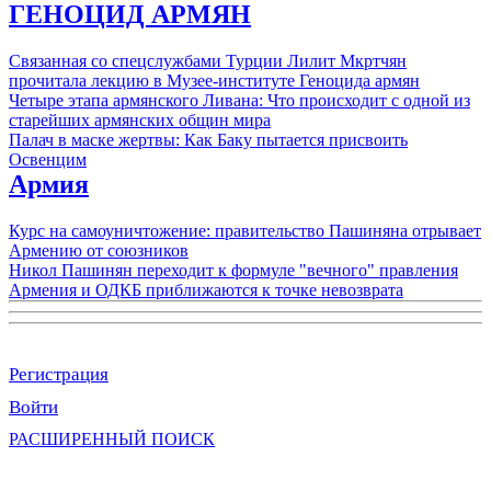
ГЕНОЦИД АРМЯН
Связанная со спецслужбами Турции Лилит Мкртчян
прочитала лекцию в Музее-институте Геноцида армян
Четыре этапа армянского Ливана: Что происходит с одной из
старейших армянских общин мира
Палач в маске жертвы: Как Баку пытается присвоить
Освенцим
Армия
Курс на самоуничтожение: правительство Пашиняна отрывает
Армению от союзников
Никол Пашинян переходит к формуле "вечного" правления
Армения и ОДКБ приближаются к точке невозврата
Регистрация
Войти
РАСШИРЕННЫЙ ПОИСК