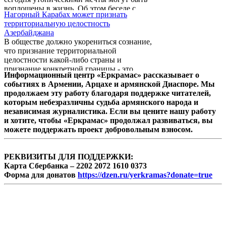
воплощены в жизнь. Об этом беседе с
Нагорный Карабах может признать
корреспондентом ИА REGNUM Новости
территориальную целостность
заявил депутат от партии "Наследие"
Азербайджана
Степан Сафарян, комментируя возможность
В обществе должно укорениться сознание,
урегулирования вопроса границ между
что признание территориальной
Арменией и Турцией на основе Севрского
целостности какой-либо страны и
договора 1920 года.
признание конкретной границы - это
Информационный центр «Еркрамас» рассказывает о
разные понятия. Об этом 10 августа на
событиях в Армении, Арцахе и армянской Диаспоре. Мы
пресс-конференции в Ереване заявил
продолжаем эту работу благодаря поддержке читателей,
директор Института истории
которым небезразличны судьба армянского народа и
Национальной Академии Наук Армении
независимая журналистика. Если вы цените нашу работу
Ашот Мелконян.
и хотите, чтобы «Еркрамас» продолжал развиваться, вы
можете поддержать проект добровольным взносом.
РЕКВИЗИТЫ ДЛЯ ПОДДЕРЖКИ:
Карта Сбербанка – 2202 2072 1610 0373
Форма для донатов
https://dzen.ru/yerkramas?donate=true