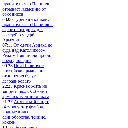
правительство Пашиняна
отрывает Армению от
союзников
08:06
Турецкий капкан:
правительство Пашиняна
строит коридоры для
соседей в ущерб
Армении
07:11
От сдачи Арцаха до
суда над Католикосом:
Режим Пашиняна пробил
очередное дно
06:28
При Пашиняне
российско-армянские
отношения будут
деградировать
22:28
Красиво жить не
запретишь... Особенно
армянским чиновникам
21:27
Армянский спорт
(4-6 августа): футбол,
водные виды,
единоборства, теннис,
хоккей
18:10
Энвер-паша,