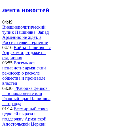
лента новостей
04:49
Внешнеполитический
тупик Пашиняна: Запад
Армению не ждет, а
Россия теряет терпение
04:16
Война Пашиняна с
Арцахом идет даже на
стадионах
03:55
Восемь лет
ненависти: армянский
режиссер о расколе
общества и произволе
властей
03:30
"Фабрика фейков"
— в парламенте или
Главный враг Пашиняна
— правда
01:14
Всемирный совет
церквей выразил
поддержку Армянской
Апостольской Церкви