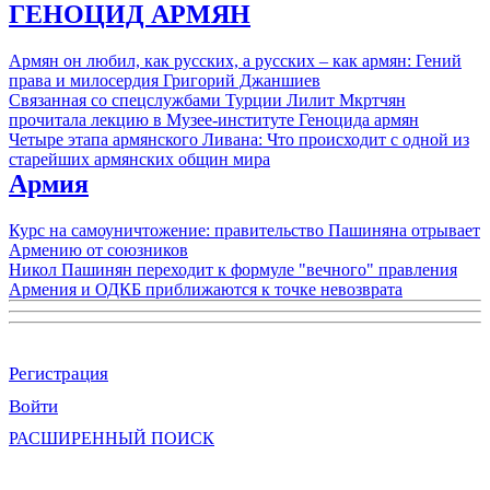
ГЕНОЦИД АРМЯН
Армян он любил, как русских, а русских – как армян: Гений
права и милосердия Григорий Джаншиев
Связанная со спецслужбами Турции Лилит Мкртчян
прочитала лекцию в Музее-институте Геноцида армян
Четыре этапа армянского Ливана: Что происходит с одной из
старейших армянских общин мира
Армия
Курс на самоуничтожение: правительство Пашиняна отрывает
Армению от союзников
Никол Пашинян переходит к формуле "вечного" правления
Армения и ОДКБ приближаются к точке невозврата
Регистрация
Войти
РАСШИРЕННЫЙ ПОИСК