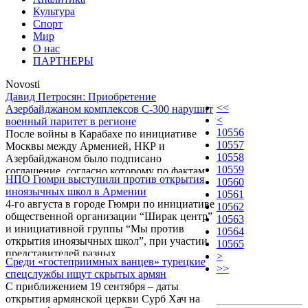
Культура
Спорт
Мир
О нас
ПАРТНЕРЫ
Novosti
Давид Петросян: Приобретение
<<
Азербайджаном комплексов С-300 нарушит
<
военный паритет в регионе
10556
После войны в Карабахе по инициативе
10557
Москвы между Арменией, НКР и
10558
Азербайджаном было подписано
10559
соглашение, согласно которому по фактам
НПО Гюмри выступили против открытия
10560
всех вооруженных инцидентов на линии
иноязычных школ в Армении
10561
соприкосновения Армии обороны НКР и
4-го августа в городе Гюмри по инициативе
10562
Вооруженных сил Азербайджана стороны
общественной организации “Ширак центр”
10563
должны провести совместные обсуждения.
и инициативной группы “Мы против
10564
Армянская сторона может поднять этот
открытия иноязычных школ”, при участии
10565
вопрос на переговорах. Об этом заявил
представителей разных
>
политический обозреватель Давид
Среди «гостеприимных ванцев» турецкие
неправительственных организаций (НПО)
>>
Петросян в ходе заседания комиссии по
спецслужбы ищут скрытых армян
состоялось обсуждение, посвященное
внешнеполитическим вопросам
С приближением 19 сентября – даты
внесению поправок в законы РА “О языке”
Национального парламента, которое
открытия армянской церкви Сурб Хач на
и “Об образовании”. К концу встречи
находится ...