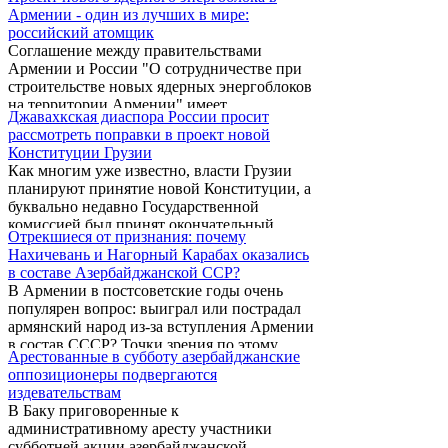
Армении - один из лучших в мире:
российский атомщик
Соглашение между правительствами
Армении и России "О сотрудничестве при
строительстве новых ядерных энергоблоков
на территории Армении" имеет
Джавахкская диаспора России просит
положительный характер для обеих сторон -
рассмотреть поправки в проект новой
и армянской, и российской. Об этом заявил
Конституции Грузии
генеральный директор "Атомтехэнерго",
Как многим уже известно, власти Грузии
доктор технических наук Эдуард Сааков.
планируют принятие новой Конституции, а
По его словам, Армения получает
буквально недавно Государственной
отличный драфт-проект, который будет
комиссией был принят окончательный
исполняться силами тех же самых
Отрекшиеся от признания: почему
проект конституционных изменений.
специалистов, строивших и помогавших
Нахичевань и Нагорный Карабах оказались
Согласно процедурам, данный проект будет
эксплуатировать Армянскую АЭС. "Эти
в составе Азербайджанской ССР?
переправлен президенту Грузии, который в
специалисты отлично знают ...
В Армении в постсоветские годы очень
свою очередь представит проект на
популярен вопрос: выиграл или пострадал
обсуждение Парламенту Грузии. После
армянский народ из-за вступления Армении
этого Парламент Грузии должен начать
в состав СССР? Точки зрения по этому
публичные обсуждения, прежде чем проект
Арестованные в субботу азербайджанские
поводу самые разные, и все имеют свои
будет вынесен на голосование, которое как
оппозиционеры подвергаются
обоснования. Многие, в основном,
ожидается, должно произойти этой осенью.
издевательствам
представители молодежи, вовсе и не
В Баку приговоренные к
задумывались над этим вопросом. А
административному аресту участники
пожилое поколение прекрасно помнит
субботней акции азербайджанской