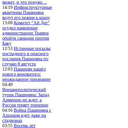
может, и что похуже…
14:19
Инфраструктурные
авантюры Пашиняна
ведут его режим к краху
13:09
Комитет "Ай Дат"
осудил намерение
администрации Трампа
обойти санкции против
Баку
12:53
Истинные посылы
постыдного и опасного
послания Пашиняна по
случаю 8 августа
12:03
Пашинян нашёл
нового виноватого:
неожиданное признание
04:49
Внешнеполитический
тупик Пашиняна: Запад
Армению не ждет, а
Россия теряет терпение
04:16
Война Пашиняна с
Арцахом идет даже на
стадионах
03:55
Восемь лет