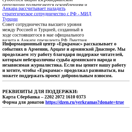
эпизоды вхождения Армении в СССР по
оппозиции подвергаются оскорблениям и
рассказам своих дедов и прадедов.
Анкара рассчитывает наладить
давлению. Как сообщает «Кавказский
Публикуемое сегодня письмо составлено в
стратегическое сотрудничество с РФ - МИД
узел», об этом заявил заместитель
достаточно смелой для своего времени
Турции
председателя партии Народного фронта
форме, даже если ...
Совет сотрудничества высшего уровня
Азербайджана (ПНФА) Фуад Гахраманлы.
между Россией и Турцией, созданный в
ходе состоявшегося в мае официального
визита в Анкару президента РФ Дмитрия
Информационный центр «Еркрамас» рассказывает о
Медведева, станет основой для
событиях в Армении, Арцахе и армянской Диаспоре. Мы
налаживания стратегического партнерства
продолжаем эту работу благодаря поддержке читателей,
между двумя странами, убежден глава
которым небезразличны судьба армянского народа и
турецкого МИД Ахмет Давутоглу, передает
независимая журналистика. Если вы цените нашу работу
РИА Новости.
и хотите, чтобы «Еркрамас» продолжал развиваться, вы
можете поддержать проект добровольным взносом.
РЕКВИЗИТЫ ДЛЯ ПОДДЕРЖКИ:
Карта Сбербанка – 2202 2072 1610 0373
Форма для донатов
https://dzen.ru/yerkramas?donate=true