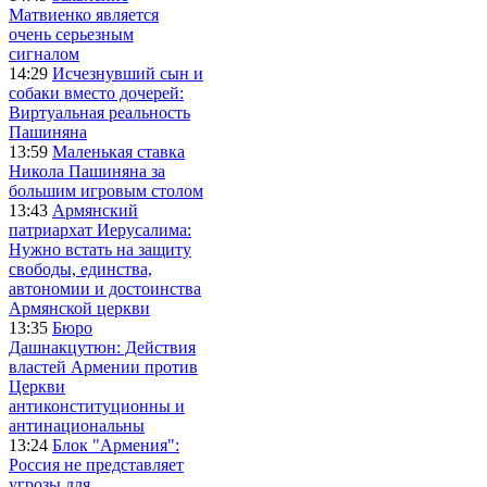
Матвиенко является
очень серьезным
сигналом
14:29
Исчезнувший сын и
собаки вместо дочерей:
Виртуальная реальность
Пашиняна
13:59
Маленькая ставка
Никола Пашиняна за
большим игровым столом
13:43
Армянский
патриархат Иерусалима:
Нужно встать на защиту
свободы, единства,
автономии и достоинства
Армянской церкви
13:35
Бюро
Дашнакцутюн: Действия
властей Армении против
Церкви
антиконституционны и
антинациональны
13:24
Блок "Армения":
Россия не представляет
угрозы для