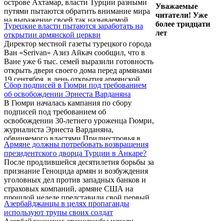
острове Ахтамар, власти Турции разными
участники обсуждения опубликовали
Уважаемые
путями пытаются обратить внимание мира
открытое письмо в ответ на открытое
читатели! Уже
на выражение своей так называемой
письмо инициаторов международной
более тридцати
Турецкие власти пытаются заработать на
«доброй воли».
школы “Дилижан”, адресованное
лет
открытии армянской церкви
Общественному совету Армении.
Директор местной газеты турецкого города
Ван «Serivan» Азиз Айкач сообщил, что в
Ване уже 6 тыс. семей выразили готовность
открыть двери своего дома перед армянами
19 сентября, в день открытия армянской
Сбор подписей в Гюмри под требованием
церкви «Сурб Хач» на острове Ахтамар.
об освобождении Эрнеста Варданяна
В Гюмри началась кампания по сбору
подписей под требованием об
освобождении 30-летнего уроженца Гюмри,
журналиста Эрнеста Варданяна,
обвиняемого властями Приднестровья в
Армяне должны потребовать возвращения
шпионаже и измене родине в пользу
президентского дворца Турции в Анкаре?
Молдовы. Об этом Радио Свобода
После продлившейся десятилетия борьбы за
сообщила проживающая в Гюмри
признание Геноцида армян и возбуждения
двоюродная сестра журналиста.
уголовных дел против западных банков и
страховых компаний, армяне США на
прошлой неделе представили свой первый
Азербайджанцы в целях пропаганды
судебный иск против правительства
используют трупы своих солдат
Турции, требуя компенсации в размере