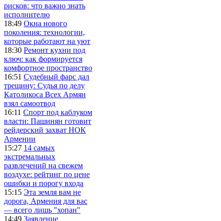
рисков: что важно знать
исполнителю
18:49
Окна нового
поколения: технологии,
которые работают на уют
18:30
Ремонт кухни под
ключ: как формируется
комфортное пространство
16:51
Судебный фарс дал
трещину: Судья по делу
Католикоса Всех Армян
взял самоотвод
16:11
Спорт под каблуком
власти: Пашинян готовит
рейдерский захват НОК
Армении
15:27
14 самых
экстремальных
развлечений на свежем
воздухе: рейтинг по цене
ошибки и порогу входа
15:15
Эта земля вам не
дорога, Армения для вас
— всего лишь "хопан"
14:49
Заявление