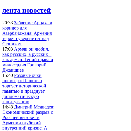
лента новостей
20:33
Забвение Арцаха и
коридор для
Азербайджана: Армения
теряет суверенитет над
Сюником
17:03
Армян он любил,
как русских, а русских –
как армян: Гений права и
милосердия Григорий
Джаншиев
15:40
Розовые очки
премьера: Пашинян
торгует исторической
памятью и празднует
дипломатическую
капитуляцию
14:48
Дмитрий Медведев:
Экономический разрыв с
Россией вызовет в
Армении глубокий
внутренний кризис. А