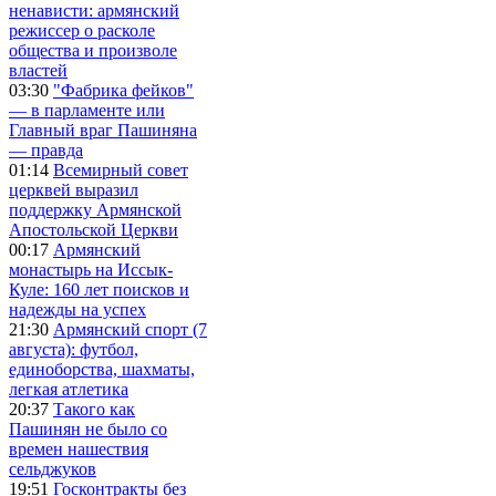
ненависти: армянский
режиссер о расколе
общества и произволе
властей
03:30
"Фабрика фейков"
— в парламенте или
Главный враг Пашиняна
— правда
01:14
Всемирный совет
церквей выразил
поддержку Армянской
Апостольской Церкви
00:17
Армянский
монастырь на Иссык-
Куле: 160 лет поисков и
надежды на успех
21:30
Армянский спорт (7
августа): футбол,
единоборства, шахматы,
легкая атлетика
20:37
Такого как
Пашинян не было со
времен нашествия
сельджуков
19:51
Госконтракты без