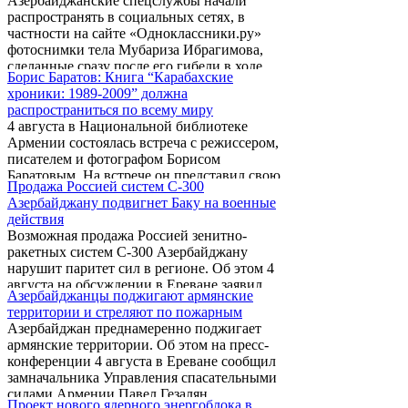
Азербайджанские спецслужбы начали
нескольких миллиардов долларов за
распространять в социальных сетях, в
конфискованные вследствие Геноцида
частности на сайте «Одноклассники.ру»
армян 1915-23 гг. собственность, имущество
фотоснимки тела Мубариза Ибрагимова,
и понесенные убытки.
сделанные сразу после его гибели в ходе
Борис Баратов: Книга “Карабахские
диверсионной атаки азербайджанской
хроники: 1989-2009” должна
стороны на посты Армии обороны НКР,
распространиться по всему миру
которая была успешно отбита.
4 августа в Национальной библиотеке
Армении состоялась встреча с режиссером,
писателем и фотографом Борисом
Баратовым. На встрече он представил свою
Продажа Россией систем С-300
последнюю книгу-альбом “Карабахские
Азербайджану подвигнет Баку на военные
хроники: 1989-2009” и говорил об
действия
информационной войне между Арменией и
Возможная продажа Россией зенитно-
Азербайджаном.
ракетных систем С-300 Азербайджану
нарушит паритет сил в регионе. Об этом 4
августа на обсуждении в Ереване заявил
Азербайджанцы поджигают армянские
армянский аналитик Давид Петросян.
территории и стреляют по пожарным
Азербайджан преднамеренно поджигает
армянские территории. Об этом на пресс-
конференции 4 августа в Ереване сообщил
замначальника Управления спасательными
силами Армении Павел Гезалян.
Проект нового ядерного энергоблока в