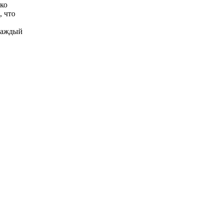
ько
, что
 каждый