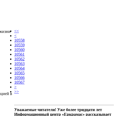
<<
 жизни
<
10558
10559
10560
10561
10562
10563
10564
10565
10566
10567
>
>>
рцией в
Уважаемые читатели! Уже более тридцати лет
Информационный центр «Еркрамас» рассказывает