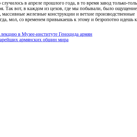
 случилось в апреле прошлого года, в то время завод только-тол
. Так вот, в каждом из цехов, где мы побывали, было ощущение
е, массивные железные конструкции и ветхие производственные
огда, мол, со временем привыкаешь к этому и безропотно идешь
 лекцию в Музее-институте Геноцида армян
старейших армянских общин мира