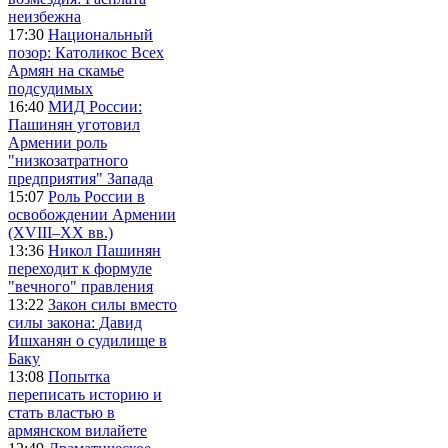
неизбежна
17:30
Национальный
позор: Католикос Всех
Армян на скамье
подсудимых
16:40
МИД России:
Пашинян уготовил
Армении роль
"низкозатратного
предприятия" Запада
15:07
Роль России в
освобождении Армении
(XVIII–XX вв.)
13:36
Никол Пашинян
переходит к формуле
"вечного" правления
13:22
Закон силы вместо
силы закона: Давид
Ишханян о судилище в
Баку
13:08
Попытка
переписать историю и
стать властью в
армянском вилайете