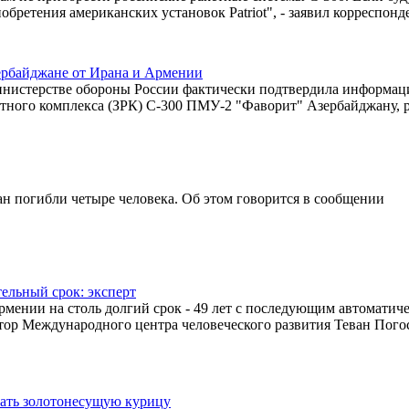
ретения американских установок Patriot", - заявил корреспонд
ербайджане от Ирана и Армении
 министерстве обороны России фактически подтвердила информац
етного комплекса (ЗРК) С-300 ПМУ-2 "Фаворит" Азербайджану, 
ан погибли четыре человека. Об этом говорится в сообщении
ельный срок: эксперт
мении на столь долгий срок - 49 лет с последующим автоматич
ктор Международного центра человеческого развития Теван Пого
ивать золотонесущую курицу