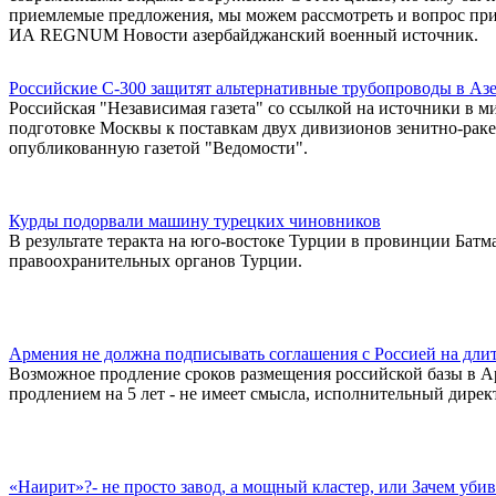
приемлемые предложения, мы можем рассмотреть и вопрос приоб
ИА REGNUM Новости азербайджанский военный источник.
Российские С-300 защитят альтернативные трубопроводы в Аз
Российская "Независимая газета" со ссылкой на источники в
подготовке Москвы к поставкам двух дивизионов зенитно-рак
опубликованную газетой "Ведомости".
Курды подорвали машину турецких чиновников
В результате теракта на юго-востоке Турции в провинции Батм
правоохранительных органов Турции.
Армения не должна подписывать соглашения с Россией на длит
Возможное продление сроков размещения российской базы в Ар
продлением на 5 лет - не имеет смысла, исполнительный дире
«Наирит»?- не просто завод, а мощный кластер, или Зачем уб