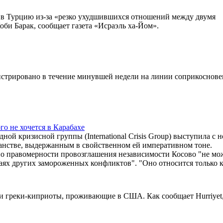
в Турцию из-за «резко ухудшившихся отношений между двумя
оби Барак, сообщает газета «Исраэль ха-Йом».
истрировано в течение минувшей недели на линии соприкоснов
ого не хочется в Карабахе
й кризисной группы (International Crisis Group) выступила с 
ранстве, выдержанным в свойственном ей императивном тоне.
о правомерности провозглашения независимости Косово "не мо
учаях других замороженных конфликтов". "Оно относится только 
и греки-киприоты, проживающие в США. Как сообщает Hurriyet,