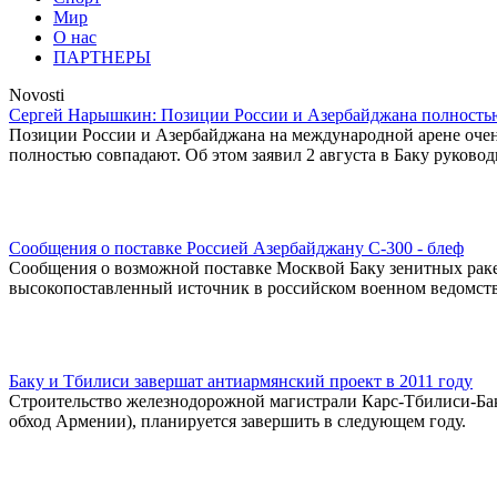
Мир
О нас
ПАРТНЕРЫ
Novosti
Сергей Нарышкин: Позиции России и Азербайджана полность
Позиции России и Азербайджана на международной арене оче
полностью совпадают. Об этом заявил 2 августа в Баку руков
Сообщения о поставке Россией Азербайджану С-300 - блеф
Сообщения о возможной поставке Москвой Баку зенитных ракет
высокопоставленный источник в российском военном ведомств
Баку и Тбилиси завершат антиармянский проект в 2011 году
Строительство железнодорожной магистрали Карс-Тбилиси-Баку
обход Армении), планируется завершить в следующем году.