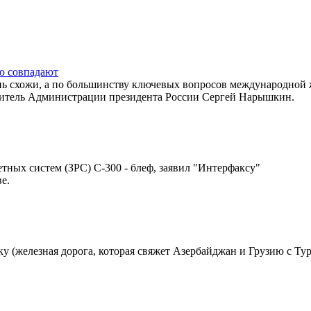
ю совпадают
нь схожи, а по большинству ключевых вопросов международной
одитель Администрации президента России Сергей Нарышкин.
ных систем (ЗРС) С-300 - блеф, заявил "Интерфаксу"
е.
 (железная дорога, которая свяжет Азербайджан и Грузию с Ту