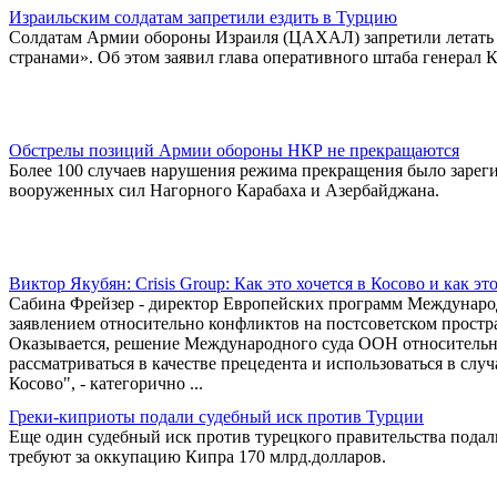
Израильским солдатам запретили ездить в Турцию
Солдатам Армии обороны Израиля (ЦАХАЛ) запретили летать 
странами». Об этом заявил глава оперативного штаба генерал К
Обстрелы позиций Армии обороны НКР не прекращаются
Более 100 случаев нарушения режима прекращения было зарег
вооруженных сил Нагорного Карабаха и Азербайджана.
Виктор Якубян: Crisis Group: Как это хочется в Косово и как эт
Сабина Фрейзер - директор Европейских программ Международно
заявлением относительно конфликтов на постсоветском прост
Оказывается, решение Международного суда ООН относительн
рассматриваться в качестве прецедента и использоваться в сл
Косово", - категорично ...
Греки-киприоты подали судебный иск против Турции
Еще один судебный иск против турецкого правительства подал
требуют за оккупацию Кипра 170 млрд.долларов.