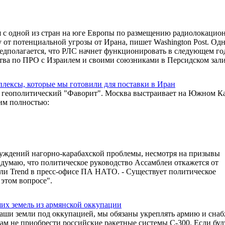
с одной из стран на юге Европы по размещению радиолокацио
 от потенциальной угрозы от Ирана, пишет Washington Post. Одн
Предполагается, что РЛС начнет функционировать в следующем го
тва по ПРО с Израилем и своими союзниками в Персидском зали
мплексы, которые мы готовили для поставки в Иран
й геополитический "Фаворит". Москва выстраивает на Южном К
им полностью:
суждений нагорно-карабахской проблемы, несмотря на призывы
думаю, что политическое руководство Ассамблеи откажется от
зали Trend в пресс-офисе ПА НАТО. - Существует политическое
этом вопросе".
их земель из армянской оккупации
аши земли под оккупацией, мы обязаны укреплять армию и снаб
м не приобрести российские ракетные системы С-300. Если буд