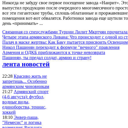
Никогда не забуду свое первое посещение завода «Наирит». Это
выпустил продукцию после очередного многомесячного простоя
все эти гигантские трубы, сплошь облатанные и проржавевши
помещения вот-вот обвалятся. Работники завода еще шутили т
день «принимать» ...
Связанная со спецслужбами Турции Лилит Мкртчян прочитала
Четыре этапа армянского Ливана: Что происходит с одной из 
Палач в маске жертвы: Как Баку пытается присвоить Освенцим
Никол Пашинян переходит к формуле "вечного" правления
Армения и ОДКБ приближаются к точке невозврата
Пашинян, ты предал солдат, армию и страну!
лента новостей
22:28
Красиво жить не
запретишь... Особенно
армянским чиновникам
21:27
Армянский спорт
(4-6 августа): футбол,
водные виды,
единоборства, теннис,
хоккей
18:10
Энвер-паша,
"Немесис" и логика
возмездия: Расплата