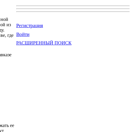
нной
ой из
Регистрация
ду.
Войти
ве, где
РАСШИРЕННЫЙ ПОИСК
авказе
жать ее
ут