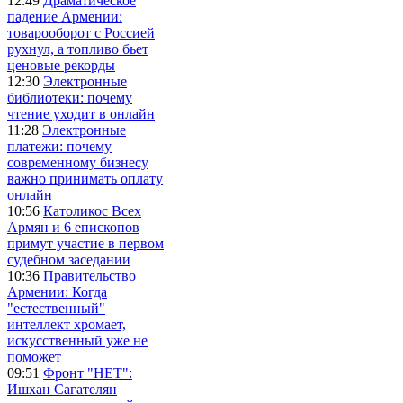
12:49
Драматическое
падение Армении:
товарооборот с Россией
рухнул, а топливо бьет
ценовые рекорды
12:30
Электронные
библиотеки: почему
чтение уходит в онлайн
11:28
Электронные
платежи: почему
современному бизнесу
важно принимать оплату
онлайн
10:56
Католикос Всех
Армян и 6 епископов
примут участие в первом
судебном заседании
10:36
Правительство
Армении: Когда
"естественный"
интеллект хромает,
искусственный уже не
поможет
09:51
Фронт "НЕТ":
Ишхан Сагателян