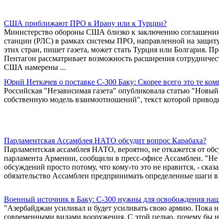
США приближают ПРО к Ирану или к Турции?
Министерство обороны США близко к заключению соглашения 
станции (РЛС) в рамках системы ПРО, направленной на защиту
этих стран, пишет газета, может стать Турция или Болгария. 
Пентагон рассматривает возможность расширения сотрудничес
США намерены ...
Юрий Неткачев о поставке С-300 Баку: Скорее всего это те ко
Российская "Независимая газета" опубликовала статью "Новы
собственную модель взаимоотношений", текст которой привод
Парламентская Ассамблея НАТО обсудит вопрос Карабаха?
Парламентская ассамблея НАТО, вероятно, не откажется от об
парламента Армении, сообщили в пресс-офисе Ассамблеи. "Не 
обсуждений просто потому, что кому-то это не нравится, - ска
обязательство Ассамблеи предпринимать определенные шаги в 
Военный источник в Баку: С-300 нужны для освобождения наш
"Азербайджан усиливал и будет усиливать свою армию. Пока н
современными видами вооружения. С этой целью, почему бы на