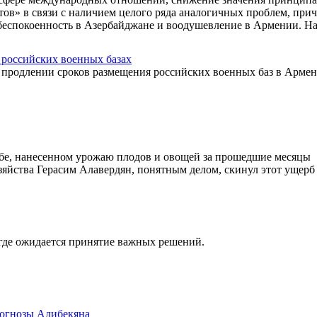
ов» в связи с наличием целого ряда аналогичных проблем, прич
обеспокоенность в Азербайджане и воодушевление в Армении. Н
российских военных базах
родлении сроков размещения российских военных баз в Армен
бе, нанесенном урожаю плодов и овощей за прошедшие месяцы
зяйства Герасим Алавердян, понятным делом, скинул этот ущерб
 где ожидается принятие важных решений.
рогнозы Адибекяна