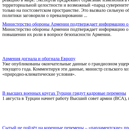
территориальной целостности и возможный «парад суверенитет
только на постсоветском пространстве. Это вызвало сильную 
политики заговорили о превалировании ...
Министерство обороны Армении подтверждает информацию о 
Министерство обороны Армении подтверждает информацию о п
повышении их роли в вопросе безопасности Армении.
Армения догнала и обогнала Европу
Уже опубликованы окончательные данные о грандиозном ущер
текущего года. Комментируя эти данные, министр сельского хо
«природно-климатические условия».
В высших военных кругах Турции грядут кадровые перемены
1 августа в Турции начнет работу Высший совет армии (ВСА),
Сытый не пойдёт на коренные перемены – «парламентские» п