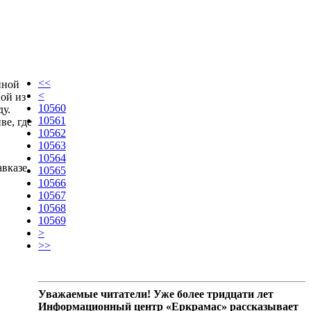
<<
нной
<
ой из
10560
ду.
10561
ве, где
10562
10563
10564
авказе
10565
10566
10567
10568
10569
>
>>
Уважаемые читатели! Уже более тридцати лет
Информационный центр «Еркрамас» рассказывает