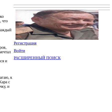
ько
, что
 каждый
Регистрация
ров,
Войти
мечтал
РАСШИРЕННЫЙ ПОИСК
ся и
агаю, к
Кара с
чку, и