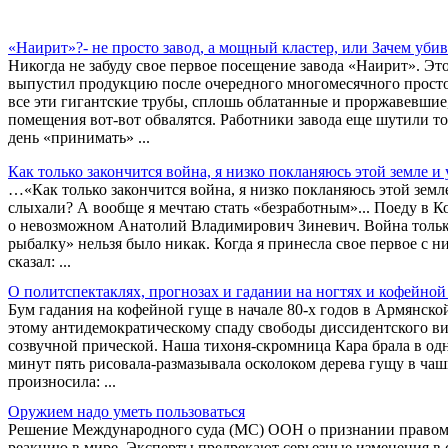
«Наирит»?- не просто завод, а мощный кластер, или Зачем уб
Никогда не забуду свое первое посещение завода «Наирит». Это
выпустил продукцию после очередного многомесячного простоя
все эти гигантские трубы, сплошь облатанные и проржавевши
помещения вот-вот обвалятся. Работники завода еще шутили т
день «принимать» ...
Как только закончится война, я низко покланяюсь этой земле и
…«Как только закончится война, я низко покланяюсь этой земл
слыхали? А вообще я мечтаю стать «безработным»... Поеду в Ко
о невозможном Анатолий Владимирович Зиневич. Война только к
рыбалку» нельзя было никак. Когда я принесла свое первое с 
сказал: ...
О политспектаклях, прогнозах и гадании на ногтях и кофейной
Бум гадания на кофейной гуще в начале 80-х годов в Армянск
этому антидемократическому спаду свободы диссидентского в
созвучной прической. Наша тихоня-скромница Кара брала в одн
минут пять рисовала-размазывала осколоком дерева гущу в чаш
произносила: ...
Оружием надо уметь пользоваться
Решение Международного суда (МС) ООН о признании правоме
реакцию в мире. Эксперты предрекают серьезные изменения 