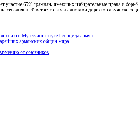
ет участие 65% граждан, имеющих избирательные права и борьб
на сегодняшней встрече с журналистами директор армянского ц
 лекцию в Музее-институте Геноцида армян
старейших армянских общин мира
 Армению от союзников