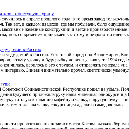
ивать золотонесущую курицу
 случилось в апреле прошлого года, в то время завод только-тол
. Так вот, в каждом из цехов, где мы побывали, было ощущение
е, массивные железные конструкции и ветхие производственные
огда, мол, со временем привыкаешь к этому и безропотно идешь
 уеду домой в Россию
е и уеду домой в Россию. Есть такой город под Владимиром, Ков
вров, возьму удочку и буду рыбку ловить»,- в августе 1994 года 
ончилась, верилось в это с трудом, и отправлять генерала «на
ним интервью, Зиневич внимательно прочел, скептически улыбнул
 гуще
ой Советской Социалистической Республике пошел на убыль. Пол
идения будущего приложила руку наша милейшая однокурсница 
у руку готовую к гаданию кофейную чашку, в другую руку - спи
ке. Затем отдавала чашку сокурснице-гадалке и самодовольно
рности провозглашения независимости Косова вызвало бурную
в сфере международных отношений, снижение значения принципа