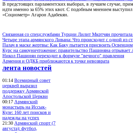
В предстоящих парламентских выборах, в лучшем случае, прим
идти именно за 65% этих квот. С подобным мнением выступил 
«Социометр» Агарон Адабекян.
Связанная со спецслужбами Турции Лилит Мкртчян прочитала
Четыре этапа армянского Ливана: Что происходит с одной из 
Палач в маске жертвы: Как Баку пытается присвоить Освенцим
Курс на самоуничтожение: правительство Пашиняна отрывает
Никол Пашинян переходит к формуле "вечного" правления
Армения и ОДКБ приближаются к точке невозврата
лента новостей
01:14
Всемирный совет
церквей выразил
поддержку Армянской
Апостольской Церкви
00:17
Армянский
монастырь на Иссык-
Куле: 160 лет поисков и
надежды на успех
21:30
Армянский спорт (7
августа): футбол,