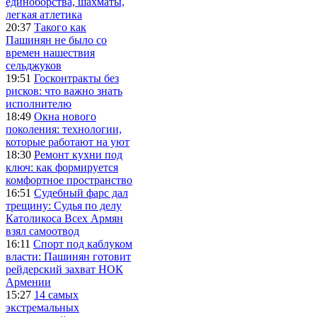
единоборства, шахматы,
легкая атлетика
20:37
Такого как
Пашинян не было со
времен нашествия
сельджуков
19:51
Госконтракты без
рисков: что важно знать
исполнителю
18:49
Окна нового
поколения: технологии,
которые работают на уют
18:30
Ремонт кухни под
ключ: как формируется
комфортное пространство
16:51
Судебный фарс дал
трещину: Судья по делу
Католикоса Всех Армян
взял самоотвод
16:11
Спорт под каблуком
власти: Пашинян готовит
рейдерский захват НОК
Армении
15:27
14 самых
экстремальных