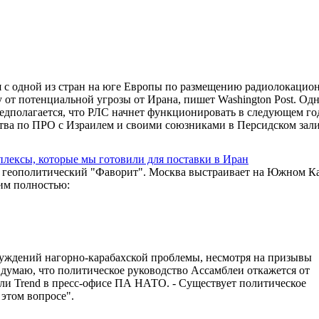
с одной из стран на юге Европы по размещению радиолокацио
 от потенциальной угрозы от Ирана, пишет Washington Post. Одн
Предполагается, что РЛС начнет функционировать в следующем го
тва по ПРО с Израилем и своими союзниками в Персидском зали
мплексы, которые мы готовили для поставки в Иран
й геополитический "Фаворит". Москва выстраивает на Южном К
им полностью:
суждений нагорно-карабахской проблемы, несмотря на призывы
думаю, что политическое руководство Ассамблеи откажется от
зали Trend в пресс-офисе ПА НАТО. - Существует политическое
этом вопросе".