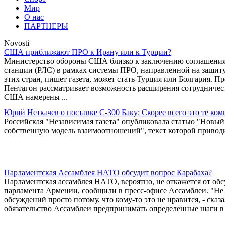
Мир
О нас
ПАРТНЕРЫ
Novosti
США приближают ПРО к Ирану или к Турции?
Министерство обороны США близко к заключению соглашения 
станции (РЛС) в рамках системы ПРО, направленной на защиту
этих стран, пишет газета, может стать Турция или Болгария. 
Пентагон рассматривает возможность расширения сотрудничес
США намерены ...
Юрий Неткачев о поставке С-300 Баку: Скорее всего это те ко
Российская "Независимая газета" опубликовала статью "Новы
собственную модель взаимоотношений", текст которой привод
Парламентская Ассамблея НАТО обсудит вопрос Карабаха?
Парламентская ассамблея НАТО, вероятно, не откажется от об
парламента Армении, сообщили в пресс-офисе Ассамблеи. "Не 
обсуждений просто потому, что кому-то это не нравится, - ска
обязательство Ассамблеи предпринимать определенные шаги в 