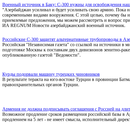
Военный источник в Баку: С-300 нужны для освобождения наш
"Азербайджан усиливал и будет усиливать свою армию. Пока н
современными видами вооружения. С этой целью, почему бы на
приемлемые предложения, мы можем рассмотреть и вопрос приоб
ИА REGNUM Новости азербайджанский военный источник.
Российские С-300 защитят альтернативные трубопроводы в Аз
Российская "Независимая газета" со ссылкой на источники в
подготовке Москвы к поставкам двух дивизионов зенитно-рак
опубликованную газетой "Ведомости".
Курды подорвали машину турецких чиновников
В результате теракта на юго-востоке Турции в провинции Батм
правоохранительных органов Турции.
Армения не должна подписывать соглашения с Россией на длит
Возможное продление сроков размещения российской базы в Ар
продлением на 5 лет - не имеет смысла, исполнительный дире