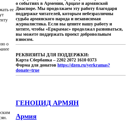
о событиях в Армении, Арцахе и армянской
Диаспоре. Мы продолжаем эту работу благодаря
жать ее
поддержке читателей, которым небезразличны
ут
судьба армянского народа и независимая
енту
журналистика. Если вы цените нашу работу и
хотите, чтобы «Еркрамас» продолжал развиваться,
вы можете поддержать проект добровольным
взносом.
ию о
ранее
РЕКВИЗИТЫ ДЛЯ ПОДДЕРЖКИ:
Карта Сбербанка – 2202 2072 1610 0373
Форма для донатов
https://dzen.ru/yerkramas?
donate=true
ГЕНОЦИД АРМЯН
еским
Армия
сян.