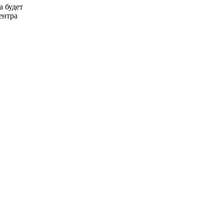
а будет
ентра