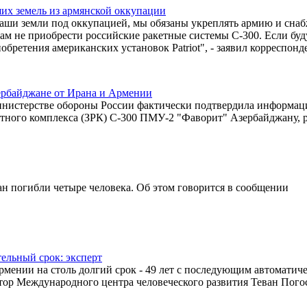
их земель из армянской оккупации
аши земли под оккупацией, мы обязаны укреплять армию и снаб
м не приобрести российские ракетные системы С-300. Если буд
ретения американских установок Patriot", - заявил корреспонд
ербайджане от Ирана и Армении
 министерстве обороны России фактически подтвердила информац
етного комплекса (ЗРК) С-300 ПМУ-2 "Фаворит" Азербайджану, 
ан погибли четыре человека. Об этом говорится в сообщении
ельный срок: эксперт
мении на столь долгий срок - 49 лет с последующим автоматич
ктор Международного центра человеческого развития Теван Пого