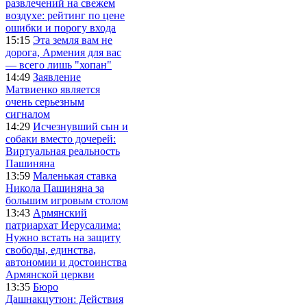
развлечений на свежем
воздухе: рейтинг по цене
ошибки и порогу входа
15:15
Эта земля вам не
дорога, Армения для вас
— всего лишь "хопан"
14:49
Заявление
Матвиенко является
очень серьезным
сигналом
14:29
Исчезнувший сын и
собаки вместо дочерей:
Виртуальная реальность
Пашиняна
13:59
Маленькая ставка
Никола Пашиняна за
большим игровым столом
13:43
Армянский
патриархат Иерусалима:
Нужно встать на защиту
свободы, единства,
автономии и достоинства
Армянской церкви
13:35
Бюро
Дашнакцутюн: Действия