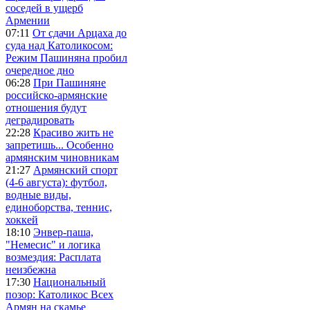
соседей в ущерб
Армении
07:11
От сдачи Арцаха до
суда над Католикосом:
Режим Пашиняна пробил
очередное дно
06:28
При Пашиняне
российско-армянские
отношения будут
деградировать
22:28
Красиво жить не
запретишь... Особенно
армянским чиновникам
21:27
Армянский спорт
(4-6 августа): футбол,
водные виды,
единоборства, теннис,
хоккей
18:10
Энвер-паша,
"Немесис" и логика
возмездия: Расплата
неизбежна
17:30
Национальный
позор: Католикос Всех
Армян на скамье