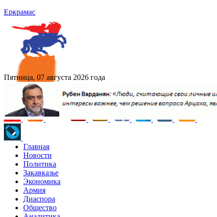
Еркрамас
Пятница, 07 августа 2026 года
Главная
Новости
Политика
Закавказье
Экономика
Армия
Диаспора
Общество
Аналитика