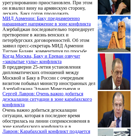
урегулированию приостановлен. При этом
он взвалил вину на армянскую сторону,
дескать, Баку готов продолжать
МИД Армении: Баку преднамеренно
субстантивные переговоры, но в Армении
наращивает напряжение в зоне конфликта
парламентские выборы, вопрос может быть
Азербайджан последовательно торпедирует
политизирован, а потому надо подождать
претворение в жизнь венских и
завершения избирательной кампании.
петербургских договоренностей. Об этом
заявил пресс-секретарь МИД Армении
Тигран Балаян, комментируя по просьбе
Когда Москва, Баку и Ереван озвучат
корреспондента Новости Армении –
«закрытые узлы» конфликта
NEWS.am заявление главы МИД
В преддверии 25-летия установления
Азербайджана.
дипломатических отношений между
Москвой и Баку в России с очередным
визитом побывал министр иностранных дел
Азербайджана Эльмар Мамедъяров и
Сергей Лавров: Очень важно добиться
провел переговоры со своим коллегой
деэскалации ситуации в зоне карабахского
Сергеем Лавровым. Этот визит
конфликта
анонсировался ранее. В переговорную
Очень важно добиться деэскалации
повестку были включены вопросы
ситуации, которая в последнее время
двухстороннего сотрудничества между
обострилась на линии соприкосновения в
Азербайджаном и Россией, проблемы
зоне карабахского конфликта и в
определения статуса Каспийского моря,
Лавров: Карабахский конфликт поддается
публичном пространстве, заявил глава
обсуждение ситуации, складывающейся в