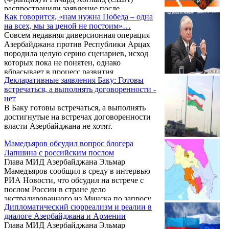
публично.
распространили заявление после
Как говорится, «нам нужна Победа – одна
прошедших накануне в Мюнхене как
на всех, мы за ценой не постоим»…
двусторонних, так и совместных встреч с
Совсем недавняя диверсионная операция
главами МИД Армении и Азербайджана
Азербайджана против Республики Арцах
Эдвардом Налбандяном и Эльмаром
породила целую серию сценариев, исход
Мамедъяровым по карабахскому
которых пока не понятен, однако
урегулированию. Во встрече принял также
вбрасывает в процесс развития
участие личный представитель
Декларативные заявления Баку: Готовы
урегулирования конфликта между Арцахом
действующего председателя ОБСЕ Анджей
встречаться, а выполнять договоренности -
и Азербайджаном некоторые нюансы.
Каспршик.
нет
Причём это – и без пресловутого «дела
В Баку готовы встречаться, а выполнять
блогера Лапшина». Нам обязательно надо
достигнутые на встречах договоренности
уловить щекотливость переживаемого
власти Азербайджана не хотят.
момента – ведь 15 февраля было объявлено,
что министр иностранных дел Армении
Мамедъяров обсудил вопрос блогера
Эдвард Налбандян примет участие в
Лапшина с российским послом
очередной Мюнхенской конференции ...
Глава МИД Азербайджана Эльмар
Мамедъяров сообщил в среду в интервью
РИА Новости, что обсудил на встрече с
послом России в стране дело
экстрадированного из Минска по запросу
Дипломатический сюрреализм и реалии в
Баку блогера Александра Лапшина, как
диалоге Азербайджана и Армении
ожидается, консул встретится с обвиняемым
Глава МИД Азербайджана Эльмар
в 9-10 февраля.