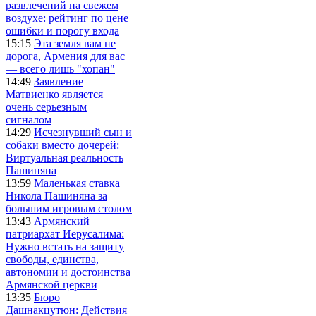
развлечений на свежем
воздухе: рейтинг по цене
ошибки и порогу входа
15:15
Эта земля вам не
дорога, Армения для вас
— всего лишь "хопан"
14:49
Заявление
Матвиенко является
очень серьезным
сигналом
14:29
Исчезнувший сын и
собаки вместо дочерей:
Виртуальная реальность
Пашиняна
13:59
Маленькая ставка
Никола Пашиняна за
большим игровым столом
13:43
Армянский
патриархат Иерусалима:
Нужно встать на защиту
свободы, единства,
автономии и достоинства
Армянской церкви
13:35
Бюро
Дашнакцутюн: Действия