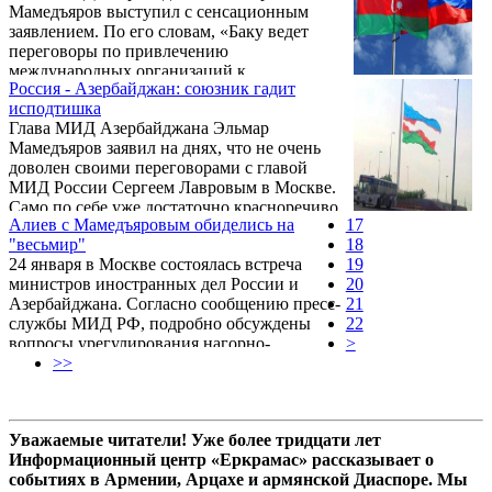
Мамедъяров выступил с сенсационным
заявлением. По его словам, «Баку ведет
переговоры по привлечению
международных организаций к
Россия - Азербайджан: союзник гадит
восстановлению освобожденных от
исподтишка
армянской оккупации территорий. «Это не
Глава МИД Азербайджана Эльмар
простой процесс, существует ряд моментов
Мамедъяров заявил на днях, что не очень
касающихся безопасности, техническая
доволен своими переговорами с главой
сторона вопроса и т.д., — подчеркнул
МИД России Сергеем Лавровым в Москве.
министр. — Необходимо подготовить все
Само по себе уже достаточно красноречиво,
предложения, обдумать в какой форме
Алиев с Мамедъяровым обиделись на
17
что глава внешнеполитического ведомства
привлечь международные организации к
"весьмир"
18
одной страны так отзывается о переговорах
этому процессу». При этом Мамедъяров
24 января в Москве состоялась встреча
19
с главой МИД вроде как дружественной
определил ...
министров иностранных дел России и
20
страны. Можно только догадываться о
Азербайджана. Согласно сообщению пресс-
21
тональности определенных выражений
службы МИД РФ, подробно обсуждены
22
Сергея Лаврова в ходе этих переговоров,
вопросы урегулирования нагорно-
>
выражений, которые так задели
карабахского конфликта. "Также стороны
>>
Мамедъярова…
обменялись мнениями по вопросам,
поднятым президентами Армении и
Азербайджана на встречах в Вене и Санкт-
Уважаемые читатели! Уже более тридцати лет
Петербурге" - говорилось в релизе.
Информационный центр «Еркрамас» рассказывает о
Азербайджанские СМИ в свою очередь
событиях в Армении, Арцахе и армянской Диаспоре. Мы
сообщили, что Мамедъяров еще раз отметил