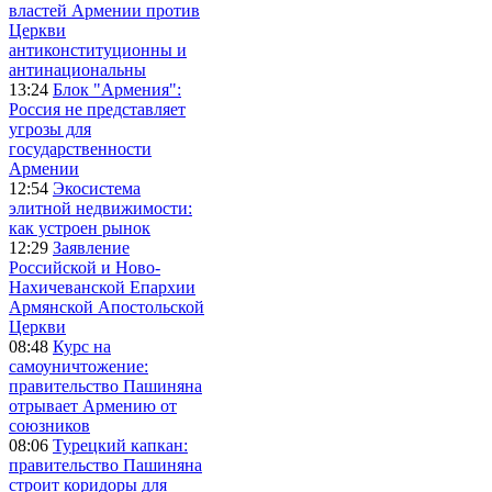
властей Армении против
Церкви
антиконституционны и
антинациональны
13:24
Блок "Армения":
Россия не представляет
угрозы для
государственности
Армении
12:54
Экосистема
элитной недвижимости:
как устроен рынок
12:29
Заявление
Российской и Ново-
Нахичеванской Епархии
Армянской Апостольской
Церкви
08:48
Курс на
самоуничтожение:
правительство Пашиняна
отрывает Армению от
союзников
08:06
Турецкий капкан:
правительство Пашиняна
строит коридоры для