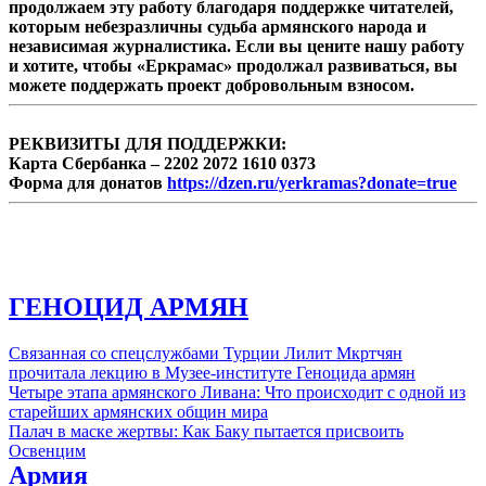
продолжаем эту работу благодаря поддержке читателей,
позицию Баку по урегулированию
которым небезразличны судьба армянского народа и
конфликта, заявив: "Нынешний статус-кво
независимая журналистика. Если вы цените нашу работу
...
и хотите, чтобы «Еркрамас» продолжал развиваться, вы
можете поддержать проект добровольным взносом.
РЕКВИЗИТЫ ДЛЯ ПОДДЕРЖКИ:
Карта Сбербанка – 2202 2072 1610 0373
Форма для донатов
https://dzen.ru/yerkramas?donate=true
ГЕНОЦИД АРМЯН
Связанная со спецслужбами Турции Лилит Мкртчян
прочитала лекцию в Музее-институте Геноцида армян
Четыре этапа армянского Ливана: Что происходит с одной из
старейших армянских общин мира
Палач в маске жертвы: Как Баку пытается присвоить
Освенцим
Армия