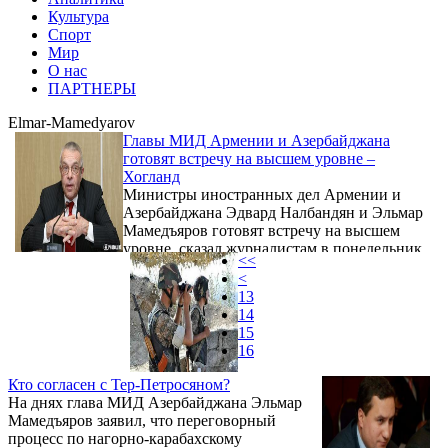
Культура
Спорт
Мир
О нас
ПАРТНЕРЫ
Elmar-Mamedyarov
Главы МИД Армении и Азербайджана
готовят встречу на высшем уровне –
Хогланд
Министры иностранных дел Армении и
Азербайджана Эдвард Налбандян и Эльмар
Мамедъяров готовят встречу на высшем
уровне, сказал журналистам в понедельник
<<
американский сопредседатель МГ ОБСЕ
<
Ричард Хогланд.
13
14
15
16
Кто согласен с Тер-Петросяном?
На днях глава МИД Азербайджана Эльмар
Мамедъяров заявил, что переговорный
процесс по нагорно-карабахскому