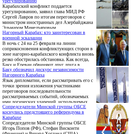
урегулированию
МИД РФ Сергей Лавров на пресс-
Закавказье и на Ближнем Востоке. В том
Карабахский конфликт поддается
конференции со своим азербайджанским
числе, конечно, ...
урегулированию, заявил глава МИД РФ
коллегой Эльмаром Мамедъяровым.
Сергей Лавров по итогам переговоров с
министром иностранных дел Азербайджана
Эльмаром Мамедъяровым.
Нагорный Карабах: кто заинтересован в
военной эскалации
В ночь с 24 на 25 февраля на линии
соприкосновения конфликтующих сторон в
зоне нагорно-карабахского конфликта вновь
резко обострилась обстановка. Как всегда,
Баку и Ереван обвиняют друг друга в
Баку обозначил дискурс независимости
эскалации напряженности, приводят свои
Нагорного Карабаха
мотивационные доводы и аргументы. К
Язык дипломатии, если рассматривать его с
ним можно относится по-разному, но
точки зрения изложения участниками
главное отталкиваться от фактов. После
переговоров последовательности
апрельской войны 2016 года появились
рассматриваемых событий, обозначаемых
Венские и Санкт-Петербургские
ими логических ударений, используемых
соглашения, предусматривающие введение
Сопредседатели Минской группы ОБСЕ
синтаксических конструкций и
на линию соприкосновения системы
коснулись предстоящего референдума в
употребления инфинитива, позволяет
регулярного мониторинга ...
Карабахе
зафиксировать ситуацию, обозначить
Сопредседатели Минской группы ОБСЕ
элементы, которые стороны обсуждают, но
Игорь Попов (РФ), Стефан Висконти
о которых предпочитают не говорить
(Франция) и Ричард Хогланд (США)