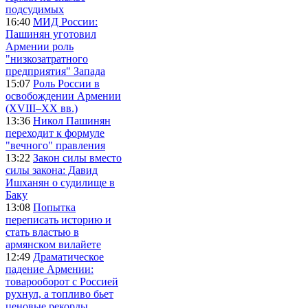
подсудимых
16:40
МИД России:
Пашинян уготовил
Армении роль
"низкозатратного
предприятия" Запада
15:07
Роль России в
освобождении Армении
(XVIII–XX вв.)
13:36
Никол Пашинян
переходит к формуле
"вечного" правления
13:22
Закон силы вместо
силы закона: Давид
Ишханян о судилище в
Баку
13:08
Попытка
переписать историю и
стать властью в
армянском вилайете
12:49
Драматическое
падение Армении:
товарооборот с Россией
рухнул, а топливо бьет
ценовые рекорды