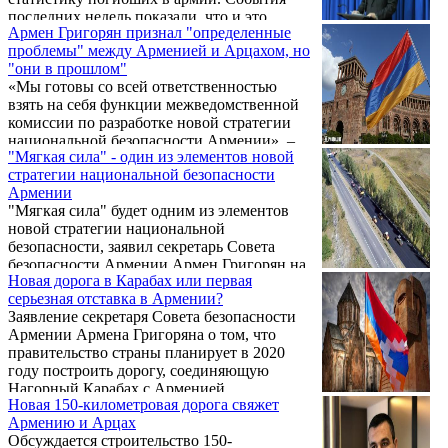
последних недель показали, что и это
Армен Григорян признал "определенные
обещание Пашиняна оказалось на проверку
проблемы" между Арменией и Арцахом, но
ложным.
"они в прошлом"
«Мы готовы со всей ответственностью
взять на себя функции межведомственной
комиссии по разработке новой стратегии
национальной безопасности Армении», –
"Мягкая сила" - один из элементов новой
сказал сегодня на пресс-конференции
стратегии национальной безопасности
секретарь Совета безопасности РА Армен
Армении
Григорян. По его словам, для начала этого
"Мягкая сила" будет одним из элементов
процесса была проведена
новой стратегии национальной
широкомасштабная подготовительная
безопасности, заявил секретарь Совета
работа.
безопасности Армении Армен Григорян на
Новая дорога в Карабах или первая
пресс-конференции, сообщает Sputnik
серьезная отставка в Армении?
Armenia.
Заявление секретаря Совета безопасности
Армении Армена Григоряна о том, что
правительство страны планирует в 2020
году построить дорогу, соединяющую
Нагорный Карабах с Арменией,
Новая 150-километровая дорога свяжет
протяженность которой составит 150 км и
Армению и Арцах
соединит города Капан и Гадрут, вызвало
Обсуждается строительство 150-
большой общественный резонанс.