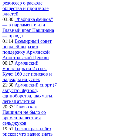
режиссер о расколе
общества и произволе
властей
03:30
"Фабрика фейков"
— в парламенте или
Главный враг Пашиняна
— правда
01:14
Всемирный совет
церквей выразил
поддержку Армянской
Апостольской Церкви
00:17
Армянский
монастырь на Иссык-
Куле: 160 лет поисков и
надежды на успех
21:30
Армянский спорт (7
августа): футбол,
единоборства, шахматы,
легкая атлетика
20:37
Такого как
Пашинян не было со
времен нашествия
сельджуков
19:51
Госконтракты без
рисков: что важно знать