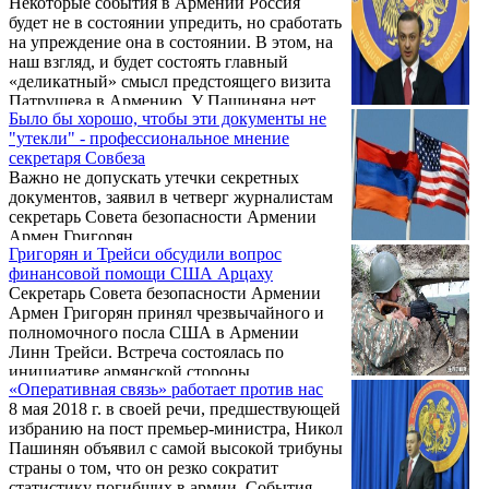
Некоторые события в Армении Россия
сообщении пресс-службы аппарата Совбеза
будет не в состоянии упредить, но сработать
РФ по итогам встречи Патрушева в Ереване
на упреждение она в состоянии. В этом, на
с секретарем армянского Совета
наш взгляд, и будет состоять главный
безопасности Арменом Григоряном,
«деликатный» смысл предстоящего визита
передает ТАСС.
Патрушева в Армению. У Пашиняна нет
Было бы хорошо, чтобы эти документы не
ресурса изменить политическую
"утекли" - профессиональное мнение
ориентацию Еревана, у Москвы нет смысла
секретаря Совбеза
просто наблюдать за его предполагаемыми
Важно не допускать утечки секретных
сомнительными геополитическими
документов, заявил в четверг журналистам
экспериментами..
секретарь Совета безопасности Армении
Армен Григорян.
Григорян и Трейси обсудили вопрос
финансовой помощи США Арцаху
Секретарь Совета безопасности Армении
Армен Григорян принял чрезвычайного и
полномочного посла США в Армении
Линн Трейси. Встреча состоялась по
инициативе армянской стороны.
«Оперативная связь» работает против нас
8 мая 2018 г. в своей речи, предшествующей
избранию на пост премьер-министра, Никол
Пашинян объявил с самой высокой трибуны
страны о том, что он резко сократит
статистику погибших в армии. События