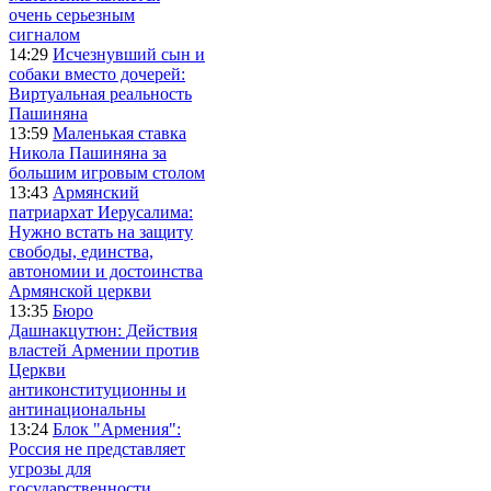
очень серьезным
сигналом
14:29
Исчезнувший сын и
собаки вместо дочерей:
Виртуальная реальность
Пашиняна
13:59
Маленькая ставка
Никола Пашиняна за
большим игровым столом
13:43
Армянский
патриархат Иерусалима:
Нужно встать на защиту
свободы, единства,
автономии и достоинства
Армянской церкви
13:35
Бюро
Дашнакцутюн: Действия
властей Армении против
Церкви
антиконституционны и
антинациональны
13:24
Блок "Армения":
Россия не представляет
угрозы для
государственности