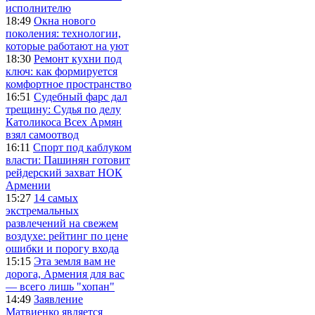
исполнителю
18:49
Окна нового
поколения: технологии,
которые работают на уют
18:30
Ремонт кухни под
ключ: как формируется
комфортное пространство
16:51
Судебный фарс дал
трещину: Судья по делу
Католикоса Всех Армян
взял самоотвод
16:11
Спорт под каблуком
власти: Пашинян готовит
рейдерский захват НОК
Армении
15:27
14 самых
экстремальных
развлечений на свежем
воздухе: рейтинг по цене
ошибки и порогу входа
15:15
Эта земля вам не
дорога, Армения для вас
— всего лишь "хопан"
14:49
Заявление
Матвиенко является