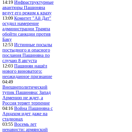
14:19
Инфраструктурные
авантюры Пашиняна
ведут его режим к краху
13:09
Комитет "Ай Дат"
осудил намерение
администрации Трампа
обойти санкции против
Баку
12:53
Истинные посылы
постыдного и опасного
послания Пашиняна по
случаю 8 августа
12:03
Пашинян нашёл
нового виноватого:
неожиданное признание
04:49
Внешнеполитический
тупик Пашиняна: Запад
Армению не ждет, а
Россия теряет терпение
04:16
Война Пашиняна с
Арцахом идет даже на
стадионах
03:55
Восемь лет
ненависти: армянский