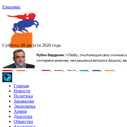
Еркрамас
Суббота, 08 августа 2026 года
Главная
Новости
Политика
Закавказье
Экономика
Армия
Диаспора
Общество
Аналитика