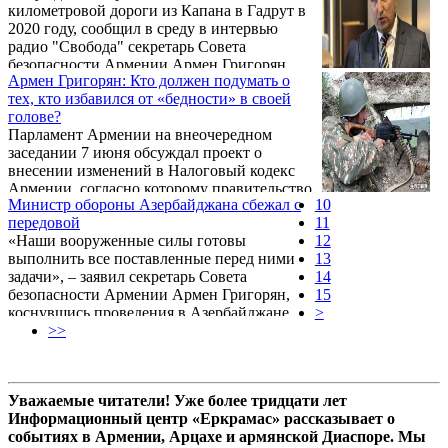
километровой дороги из Капана в Гадрут в
2020 году, сообщил в среду в интервью
радио "Свобода" секретарь Совета
безопасности Армении Армен Григорян.
Армен Григорян: Кто должен подумать о
тех, кто избавился от «бедности» в своей
голове?
Парламент Армении на внеочередном
заседании 7 июня обсуждал проект о
внесении изменений в Налоговый кодекс
Армении, согласно которому правительство
Министр обороны Азербайджана сбежал с
10
предлагает снизить на 2 процентных пункта
передовой
11
ставку налога на прибыль и внедрить
«Наши вооруженные силы готовы
12
единую ставку подоходного налога,
выполнить все поставленные перед ними
13
установив с 1-го января 2020 года 23
задачи», – заявил секретарь Совета
14
процента. Затем до 2023 года ставка
безопасности Армении Армен Григорян,
15
подоходного налога будет постепенно
коснувшись проведения в Азербайджане
>
понижена до 20 процентов.
очередных военных учений и звучащих из
>>
Баку угроз захватить Шуши.
Уважаемые читатели! Уже более тридцати лет
Информационный центр «Еркрамас» рассказывает о
событиях в Армении, Арцахе и армянской Диаспоре. Мы