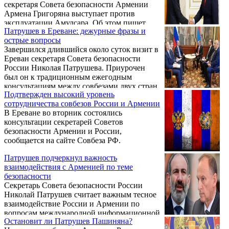
секретаря Совета безопасности Армении
Армена Григоряна выступает против
эксплуатации Амулсара. Об этом пишет
Патрушев в Ереване: дежурные фразы и
газета "Грапарак", развивая тему.
острые вопросы
Завершился длившийся около суток визит в
Ереван секретаря Совета безопасности
России Николая Патрушева. Приурочен
был он к традиционным ежегодным
консультациям между совбезами двух стран.
Подтвержден высокий уровень
сотрудничества совбезов России и Армении
В Ереване во вторник состоялись
консультации секретарей Советов
безопасности Армении и России,
сообщается на сайте Совбеза РФ.
Патрушев подчеркнул важность
взаимодействия с Арменией по теме
безопасности
Секретарь Совета безопасности России
Николай Патрушев считает важным тесное
взаимодействие России и Армении по
вопросам международной информационной
Остановит ли Патрушев Пашиняна?
безопасности. Об этом говорится в