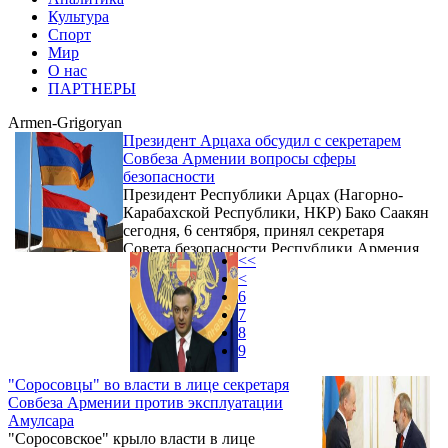
Культура
Спорт
Мир
О нас
ПАРТНЕРЫ
Armen-Grigoryan
Президент Арцаха обсудил с секретарем
Совбеза Армении вопросы сферы
безопасности
Президент Республики Арцах (Нагорно-
Карабахской Республики, НКР) Бако Саакян
сегодня, 6 сентября, принял секретаря
Совета безопасности Республики Армения
<<
Армена Григоряна. Об этом сообщает
<
пресс-служба президента НКР.
6
7
8
9
"Соросовцы" во власти в лице секретаря
Совбеза Армении против эксплуатации
Амулсара
"Соросовское" крыло власти в лице