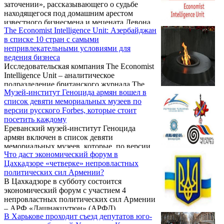
заточении», рассказывающего о судьбе
находящегося под домашним арестом
известного бизнесмена и мецената Левона
The Economist Intelligence Unit: Азербайджан
Айрапетяна. Зрителю открывается его
в списке 10 стран с самыми
жизнь, мировоззрение и реализованные
непривлекательными условиями для
инициативы. В фильме проливается свет на
ведения бизнеса
некоторые аспекты уголовного дела, по
Исследовательская компания The Economist
которому проходит Левон Айрапетян. Об
Intelligence Unit – аналитическое
отношении к нему в ленте высказываются
подразделение британского журнала The
представители российской политической и
Музей-институт Геноцида армян вошел в
Economist – опубликовала результаты
культурной элиты, в том числе министр
список девяти мемориальных музеев по
глобального исследования стран мира по
иностранных ...
версии русского Forbes, которые стоит
уровню благоприятных условий ведения
посетить каждому
бизнеса в 2014–2018 годах (Business
Ереванский музей-институт Геноцида
Environment Rankings 2014–2018).
армян включен в список девяти
мемориальных музеев, которые, по версии
Что даст экономический форум в
русского Forbes, стоит посетить каждому.
Цахкадзоре «четверке» непровластных
политических сил Армении?
В Цахкадзоре в субботу состоится
экономический форум с участием 4
непровластных политических сил Армении
– АРФ «Дашнакцутюн» (АРФД),
В Харькове проходит съезд депутатов юго-
«Армянский национальный конгресс»