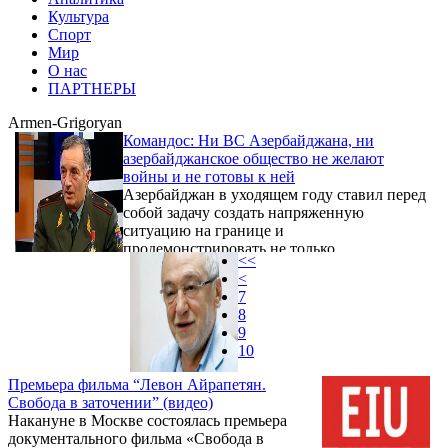
Культура
Спорт
Мир
О нас
ПАРТНЕРЫ
Armen-Grigoryan
Командос: Ни ВС Азербайджана, ни
азербайджанское общество не желают
войны и не готовы к ней
Азербайджан в уходящем году ставил перед
собой задачу создать напряженную
ситуацию на границе и
продемонстрировать не только
<<
азербайджанской, но и армянской
<
общественности готовность к военным
7
действиям, войне с армянами, однако все
8
оказалось пустозвонством. Об этом
9
Panorama.am в интервью герой карабахской
10
войны, генерал-майор Аркадий Тер-
Тадевосян (Командос).
Премьера фильма “Левон Айрапетян.
Свобода в заточении” (видео)
Накануне в Москве состоялась премьера
документального фильма «Свобода в