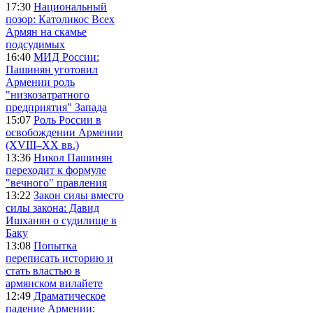
17:30
Национальный
позор: Католикос Всех
Армян на скамье
подсудимых
16:40
МИД России:
Пашинян уготовил
Армении роль
"низкозатратного
предприятия" Запада
15:07
Роль России в
освобождении Армении
(XVIII–XX вв.)
13:36
Никол Пашинян
переходит к формуле
"вечного" правления
13:22
Закон силы вместо
силы закона: Давид
Ишханян о судилище в
Баку
13:08
Попытка
переписать историю и
стать властью в
армянском вилайете
12:49
Драматическое
падение Армении: