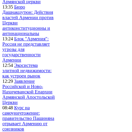
Армянской церкви
13:35
Бюро
Дашнакцутюн: Действия
властей Армении против
Церкви
антиконституционны и
антинациональны
13:24
Блок "Армения":
Россия не представляет
угрозы для
государственности
Армении
12:54
Экосистема
элитной недвижимости:
как устроен рынок
12:29
Заявление
Российской и Ново-
Нахичеванской Епархии
Армянской Апостольской
Церкви
08:48
Курс на
самоуничтожение:
правительство Пашиняна
отрывает Армению от
союзников