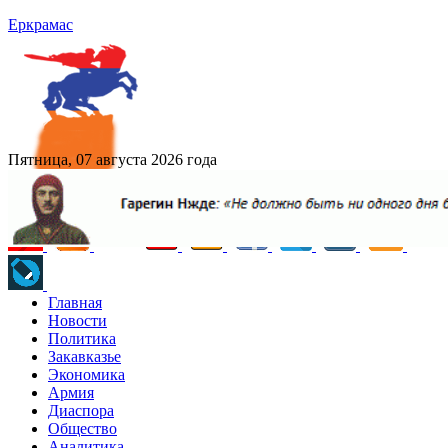
Еркрамас
Пятница, 07 августа 2026 года
Главная
Новости
Политика
Закавказье
Экономика
Армия
Диаспора
Общество
Аналитика