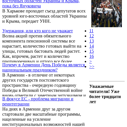
восточных областей Украины и Крыма,
(АНК), партии «Процветающая Армения»
пока без Януковича
(ППА) и «Наследие», а также прибывших
В Харькове проходит съезд депутатов всех
из-за рубежа экономистов и экспертов. Об
уровней юго-восточных областей Украины
этом сообщила Panorama.am пресс-
и Крыма, передает УНН.
секретарь лидера ППА Гагика Царукяна
Ивета Тоноян.
Удержания, или кто кого не уважает
11
Волна акций против обязательного
12
компонента пенсионной системы все
13
нарастает, количество готовых выйти на
14
улицы, готовых бастовать людей растет.
15
Как, впрочем, растет и количество
16
противоречивых и оттого все более
>
Почему в Армении День Победы является
странных заявлений и действий
>>
национальным праздником?
должностных лиц, еще более усугубляющих
В Армении - в отличие от некоторых
и запутывающих сложившуюся ситуацию.
других государств постсоветского
пространства - очередную годовщину
Уважаемые
Победы в Великой Отечественной войне
читатели! Уже
вновь отметили с заметным энтузиазмом и
более тридцати
В фокусе ЕС - проблема миграции и
размахом.
лет
реинтеграции
На днях в Армении друг за другом
стартовали две масштабные программы,
нацеленные на усиление
институциональных возможностей нашей