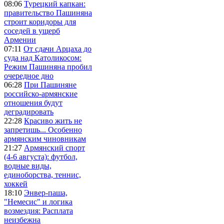
08:06
Турецкий капкан:
правительство Пашиняна
строит коридоры для
соседей в ущерб
Армении
07:11
От сдачи Арцаха до
суда над Католикосом:
Режим Пашиняна пробил
очередное дно
06:28
При Пашиняне
российско-армянские
отношения будут
деградировать
22:28
Красиво жить не
запретишь... Особенно
армянским чиновникам
21:27
Армянский спорт
(4-6 августа): футбол,
водные виды,
единоборства, теннис,
хоккей
18:10
Энвер-паша,
"Немесис" и логика
возмездия: Расплата
неизбежна