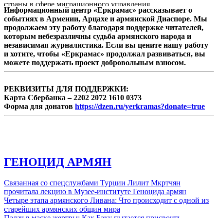
страны в сфере миграционного управления
Информационный центр «Еркрамас» рассказывает о
и контроля, а также оказание содействия
событиях в Армении, Арцахе и армянской Диаспоре. Мы
процессам реинтеграции. Обе программы
продолжаем эту работу благодаря поддержке читателей,
финансируются Европейским Союзом: в
которым небезразличны судьба армянского народа и
общей сложности на эти цели выделено
независимая журналистика. Если вы цените нашу работу
порядка 4 млн евро.
и хотите, чтобы «Еркрамас» продолжал развиваться, вы
можете поддержать проект добровольным взносом.
РЕКВИЗИТЫ ДЛЯ ПОДДЕРЖКИ:
Карта Сбербанка – 2202 2072 1610 0373
Форма для донатов
https://dzen.ru/yerkramas?donate=true
ГЕНОЦИД АРМЯН
Связанная со спецслужбами Турции Лилит Мкртчян
прочитала лекцию в Музее-институте Геноцида армян
Четыре этапа армянского Ливана: Что происходит с одной из
старейших армянских общин мира
Палач в маске жертвы: Как Баку пытается присвоить