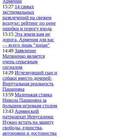
Армении
15:27
14 самых
экстремальных
развлечений на свежем
воздухе: рейтинг по цене
ошибки и порогу входа
15:15
Эта земля вам не
дорога, Армения для вас
— всего лишь "хопан"
14:49
Заявление
Матвиенко является
очень серьезным
сигналом
14:29
Исчезнувший сын и
собаки вместо дочерей:
Виртуальная реальность
Пашиняна
13:59
Маленькая ставка
Никола Пашиняна за
большим игровым столом
13:43
Армянский
патриархат Иерусалима:
Нужно встать на защиту
свободы, единства,
автономии и достоинства