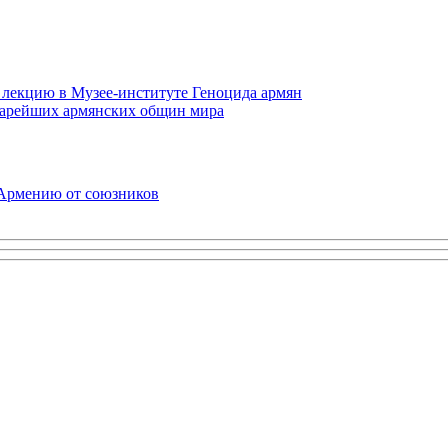
 лекцию в Музее-институте Геноцида армян
старейших армянских общин мира
 Армению от союзников