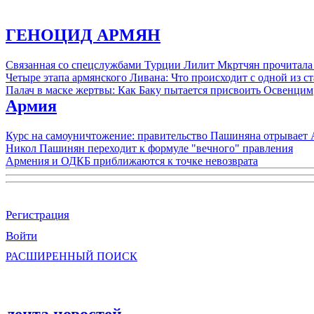
ГЕНОЦИД АРМЯН
Связанная со спецслужбами Турции Лилит Мкртчян прочитала
Четыре этапа армянского Ливана: Что происходит с одной из 
Палач в маске жертвы: Как Баку пытается присвоить Освенцим
Армия
Курс на самоуничтожение: правительство Пашиняна отрывает
Никол Пашинян переходит к формуле "вечного" правления
Армения и ОДКБ приближаются к точке невозврата
Регистрация
Войти
РАСШИРЕННЫЙ ПОИСК
лента новостей