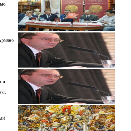
вью
Армяно-
ени,
ны,
ный