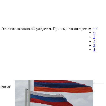
<<
 Эта тема активно обсуждается. Причем, что интересно,
<
1
2
3
4
имо от