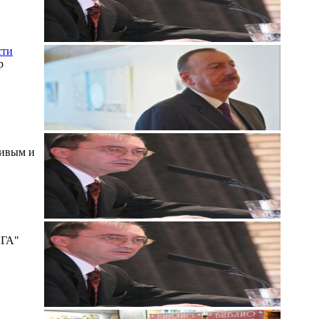
сти
р
чивым и
"ГА"