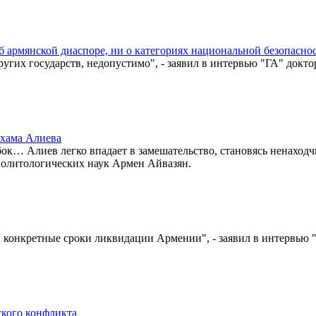
 армянской диаспоре, ни о категориях национальной безопасно
угих государств, недопустимо", - заявил в интервью "ГА" докто
ьхама Алиева
ибок… Алиев легко впадает в замешательство, становясь ненаход
политологических наук Армен Айвазян.
и конкретные сроки ликвидации Армении", - заявил в интервью 
ского конфликта