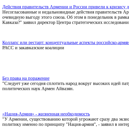
Действия правительств Армении и России привели к кризису 
Несогласованные и недальновидные действия правительств Арм
очевидную выгоду этого союза. Об этом в понедельник в рам
Кавказа?" заявил директор Центра стратегических исследован
Коллапс или рестарт: концептуальные аспекты российско-армян
РАСС и закавказские коалиции
Без права на поражение
"Следует уже сегодня сплотить народ вокруг высоких идей пат
политических наук Армен Айвазян.
«Нация-Армия» - жизненная необходимость
"У Армении, существованию которой угрожают сразу два экзис
политику именно по принципу "Нация-армия", - заявил в инте