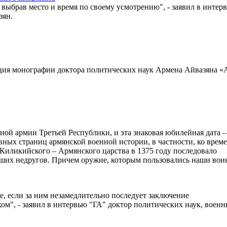
выбрав место и время по своему усмотрению", - заявил в интер
зян.
ция монографии доктора политических наук Армена Айвазяна «
ной армии Третьей Республики, и эта знаковая юбилейная дата –
авных страниц армянской военной истории, в частности, ко врем
– Киликийского – Армянского царства в 1375 году последовало
ших недругов. Причем оружие, которым пользовались наши вои
е, если за ним незамедлительно последует заключение
м", - заявил в интервью "ГА" доктор политических наук, воен