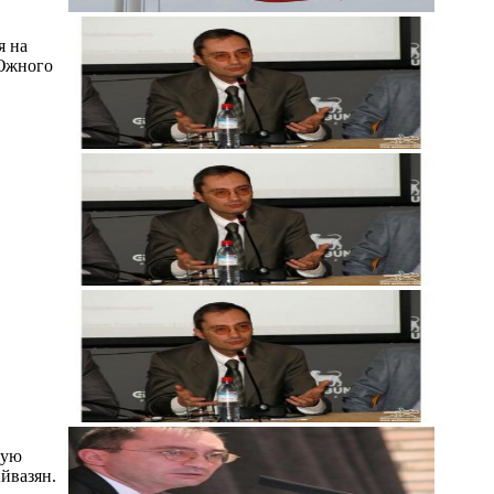
я на
 Южного
ную
йвазян.