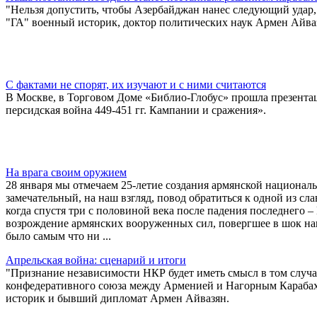
"Нельзя допустить, чтобы Азербайджан нанес следующий удар, 
"ГА" военный историк, доктор политических наук Армен Айва
С фактами не спорят, их изучают и с ними считаются
В Москве, в Торговом Доме «Библио-Глобус» прошла презента
персидская война 449-451 гг. Кампании и сражения».
На врага своим оружием
28 января мы отмечаем 25-летие создания армянской националь
замечательный, на наш взгляд, повод обратиться к одной из сл
когда спустя три с половиной века после падения последнего 
возрождение армянских вооруженных сил, повергшее в шок на
было самым что ни ...
Апрельская война: сценарий и итоги
"Признание независимости НКР будет иметь смысл в том случа
конфедеративного союза между Арменией и Нагорным Карабахо
историк и бывший дипломат Армен Айвазян.