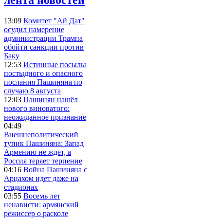
13:09
Комитет "Ай Дат"
осудил намерение
администрации Трампа
обойти санкции против
Баку
12:53
Истинные посылы
постыдного и опасного
послания Пашиняна по
случаю 8 августа
12:03
Пашинян нашёл
нового виноватого:
неожиданное признание
04:49
Внешнеполитический
тупик Пашиняна: Запад
Армению не ждет, а
Россия теряет терпение
04:16
Война Пашиняна с
Арцахом идет даже на
стадионах
03:55
Восемь лет
ненависти: армянский
режиссер о расколе