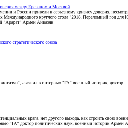
доверия между Ереваном и Москвой
ении и России привели к серьезному кризису доверия, несмотр
ках Международного круглого стола "2018. Переломный год для
ий "Арарат" Армен Айвазян.
ского стратегического союза
риотизма", - заявил в интервью "ГА" военный историк, доктор
тенциальных врага, нет другого выхода, как строить свою воен
рвью "ГА" доктор политических наук, военный историк Армен А