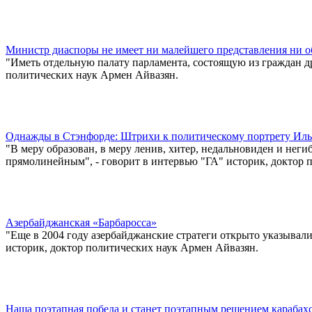
Министр диаспоры не имеет ни малейшего представления ни об
"Иметь отдельную палату парламента, состоящую из граждан др
политических наук Армен Айвазян.
Однажды в Стэнфорде: Штрихи к политическому портрету Ил
"В меру образован, в меру ленив, хитер, недальновиден и нег
прямолинейным", - говорит в интервью "ГА" историк, доктор 
Азербайджанская «Барбаросса»
"Еще в 2004 году азербайджанские стратеги открыто указывал
историк, доктор политических наук Армен Айвазян.
Наша поэтапная победа и станет поэтапным решением карабах