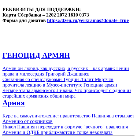
РЕКВИЗИТЫ ДЛЯ ПОДДЕРЖКИ:
Карта Сбербанка – 2202 2072 1610 0373
Форма для донатов
https://dzen.ru/yerkramas?donate=true
ГЕНОЦИД АРМЯН
Армян он любил, как русских, а русских – как армян: Гений
права и милосердия Григорий Джаншиев
Связанная со спецслужбами Турции Лилит Мкртчян
прочитала лекцию в Музее-институте Геноцида армян
Четыре этапа армянского Ливана: Что происходит с одной из
старейших армянских общин мира
Армия
Курс на самоуничтожение: правительство Пашиняна отрывает
Армению от союзников
Никол Пашинян переходит к формуле "вечного" правления
Армения и ОДКБ приближаются к точке невозврата