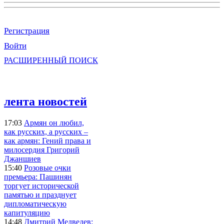
Регистрация
Войти
РАСШИРЕННЫЙ ПОИСК
лента новостей
17:03
Армян он любил,
как русских, а русских –
как армян: Гений права и
милосердия Григорий
Джаншиев
15:40
Розовые очки
премьера: Пашинян
торгует исторической
памятью и празднует
дипломатическую
капитуляцию
14:48
Дмитрий Медведев: