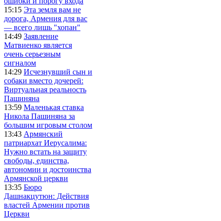
ошибки и порогу входа
15:15
Эта земля вам не
дорога, Армения для вас
— всего лишь "хопан"
14:49
Заявление
Матвиенко является
очень серьезным
сигналом
14:29
Исчезнувший сын и
собаки вместо дочерей:
Виртуальная реальность
Пашиняна
13:59
Маленькая ставка
Никола Пашиняна за
большим игровым столом
13:43
Армянский
патриархат Иерусалима:
Нужно встать на защиту
свободы, единства,
автономии и достоинства
Армянской церкви
13:35
Бюро
Дашнакцутюн: Действия
властей Армении против
Церкви