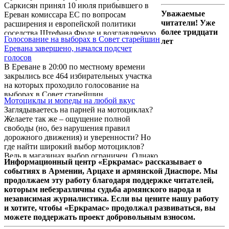
Саркисян принял 10 июля прибывшего в
Уважаемые
Ереван комиссара ЕС по вопросам
читатели! Уже
расширения и европейской политики
более тридцати
соседства Штефана Фюле и возглавляемую
Голосование на выборах в Совет старейшин
лет
им делегацию.
Еревана завершено, начался подсчет
голосов
В Ереване в 20:00 по местному времени
закрылись все 464 избирательных участка
на которых проходило голосование на
выборах в Совет старейшин
Мотоциклы и мопеды на любой вкус
Заглядываетесь на парней на мотоциклах?
Желаете так же – ощущение полной
свободы (но, без нарушения правил
дорожного движения) и уверенности? Но
где найти широкий выбор мотоциклов?
Ведь в магазинах выбор ограничен. Однако
Информационный центр «Еркрамас» рассказывает о
есть сайт «Из рук в руки», на котором
событиях в Армении, Арцахе и армянской Диаспоре. Мы
представлены мотоциклы в широком
продолжаем эту работу благодаря поддержке читателей,
ассортименте, среди которых есть
которым небезразличны судьба армянского народа и
различные по ценовой категории модели.
независимая журналистика. Если вы цените нашу работу
и хотите, чтобы «Еркрамас» продолжал развиваться, вы
можете поддержать проект добровольным взносом.