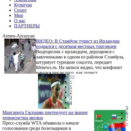
Культура
Спорт
Мир
О нас
ПАРТНЕРЫ
Armen-Ajvazyan
ВИДЕО: В Стамбуле турист из Ирландии
подрался с десятком местных торговцев
Видеоролик с ирландцем, дерущимся с
лавочниками в одном из районов Стамбула,
штурмует турецкие соцсети, передает
lifenews.ru. На записи видно, что конфликт
начался после того, как турист,
<<
предположительно из Ирландии, случайно
<
задел в одном из местных магазинов
1
холодильник, из которого на пол
2
вывалились бутылки с водой. Это вызвало
3
недовольство торговцев, и конфликт
4
быстро перерос в уличную потасовку:
5
безоружного туриста начали бить палками,
Маргарита Гаспарян претендует на звание
6
стульями и другими предметами. Однако
теннисистки месяца
7
мужчина не растерялся ...
Пресс-служба WTA объявила о начале
>
голосования среди болельщиков в