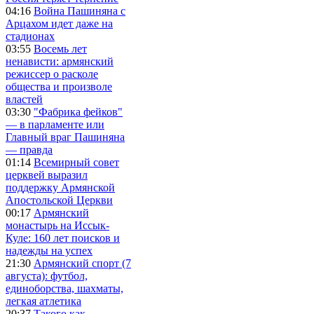
04:16
Война Пашиняна с
Арцахом идет даже на
стадионах
03:55
Восемь лет
ненависти: армянский
режиссер о расколе
общества и произволе
властей
03:30
"Фабрика фейков"
— в парламенте или
Главный враг Пашиняна
— правда
01:14
Всемирный совет
церквей выразил
поддержку Армянской
Апостольской Церкви
00:17
Армянский
монастырь на Иссык-
Куле: 160 лет поисков и
надежды на успех
21:30
Армянский спорт (7
августа): футбол,
единоборства, шахматы,
легкая атлетика
20:37
Такого как