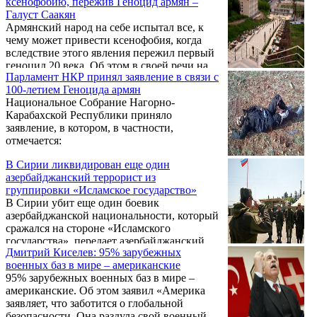
ксенофобию, пережив Геноцид армян –
за пределами Армении.
Галуст Саакян
Армянский народ на себе испытал все, к
чему может привести ксенофобия, когда
вследствие этого явления пережил первый
геноцид 20 века. Об этом в своей речи на
Парламент НКР принял заявление в связи с
заседании Комиссии Парламентской
100-летием Геноцида армян
ассамблеи Совета Европы по правовым
Национальное Собрание Нагорно-
вопросам и правам человека заявил
Карабахской Республики приняло
председатель Национального Собрания
заявление, в котором, в частности,
Армении Галуст Саакян. «К сожалению, в
отмечается:
21-ом веке это явление давно в повестке
дня. Оно порождает расизм, насилие, что в
В Сирии ликвидирован еще один
итоге перерастает в конфликты», - заявил
азербайджанский террорист из
спикер парламента Армении.
группировки «Исламское государство»
В Сирии убит еще один боевик
азербайджанской национальности, который
сражался на стороне «Исламского
государства», передает азербайджанский
Дмитрий Киселев: 95% зарубежных
портал «Хаккин.аз». Сообщается, что
военных баз в мире – американские
ликвидированный террорист - 42-летний
95% зарубежных военных баз в мире –
Абдул Вахиде, уроженец Тертерского
американские. Об этом заявил «Америка
района Азербайджана. Как отмечает портал,
заявляет, что заботится о глобальной
в прокуратуре и управлении полиции
безопасности. Она раздула свой военный