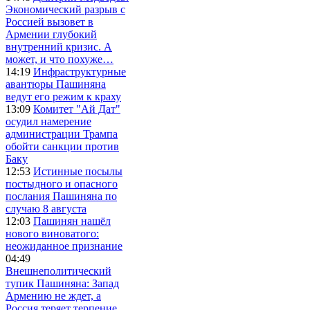
Экономический разрыв с
Россией вызовет в
Армении глубокий
внутренний кризис. А
может, и что похуже…
14:19
Инфраструктурные
авантюры Пашиняна
ведут его режим к краху
13:09
Комитет "Ай Дат"
осудил намерение
администрации Трампа
обойти санкции против
Баку
12:53
Истинные посылы
постыдного и опасного
послания Пашиняна по
случаю 8 августа
12:03
Пашинян нашёл
нового виноватого:
неожиданное признание
04:49
Внешнеполитический
тупик Пашиняна: Запад
Армению не ждет, а
Россия теряет терпение