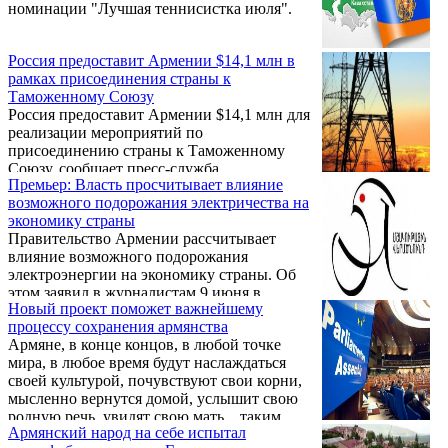
номинации "Лучшая теннисистка июля".
Россия предоставит Армении $14,1 млн в
рамках присоединения страны к
Таможенному Союзу
Россия предоставит Армении $14,1 млн для
реализации мероприятий по
присоединению страны к Таможенному
Союзу, сообщает пресс-служба
Премьер: Власть просчитывает влияние
Министерства финансов Армении.
возможного подорожания электричества на
экономику страны
Правительство Армении рассчитывает
влияние возможного подорожания
электроэнергии на экономику страны. Об
этом заявил в журналистам 9 июня в
Новый проект поможет важнейшему
парламенте премьер-министр Овик
процессу сохранения армянства
Абрамян.
Армяне, в конце концов, в любой точке
мира, в любое время будут наслаждаться
своей культурой, почувствуют свои корни,
мысленно вернутся домой, услышит свою
родную речь, увидят свою мать…таким
Армянский народ на себе испытал
образом, будет создана маленькая Армения,