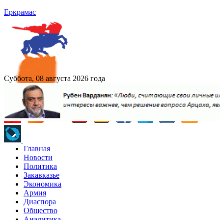
Еркрамас
Суббота, 08 августа 2026 года
Главная
Новости
Политика
Закавказье
Экономика
Армия
Диаспора
Общество
Аналитика