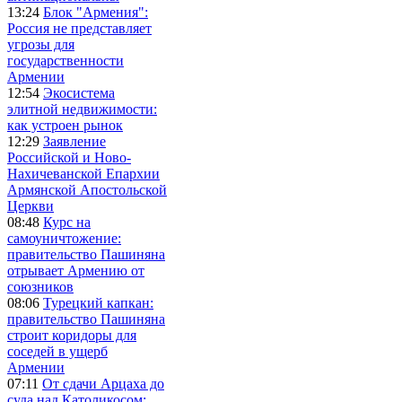
13:24
Блок "Армения":
Россия не представляет
угрозы для
государственности
Армении
12:54
Экосистема
элитной недвижимости:
как устроен рынок
12:29
Заявление
Российской и Ново-
Нахичеванской Епархии
Армянской Апостольской
Церкви
08:48
Курс на
самоуничтожение:
правительство Пашиняна
отрывает Армению от
союзников
08:06
Турецкий капкан:
правительство Пашиняна
строит коридоры для
соседей в ущерб
Армении
07:11
От сдачи Арцаха до
суда над Католикосом: