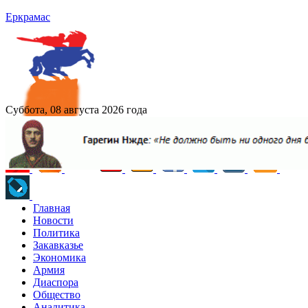
Еркрамас
Суббота, 08 августа 2026 года
Главная
Новости
Политика
Закавказье
Экономика
Армия
Диаспора
Общество
Аналитика