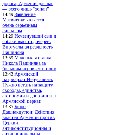
дорога, Армения для вас
— всего лишь "хопан"
14:49
Заявление
Матвиенко является
очень серьезным
сигналом
14:29
Исчезнувший сын и
собаки вместо дочерей:
Виртуальная реальность
Пашиняна
13:59
Маленькая ставка
Никола Пашиняна за
большим игровым столом
13:43
Армянский
патриархат Иерусалима:
Нужно встать на защиту
свободы, единства,
автономии и достоинства
Армянской церкви
13:35
Бюро
Дашнакцутюн: Действия
властей Армении против
Церкви
антиконституционны и
антинациональны