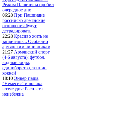
Режим Пашиняна пробил
очередное дно
06:28
При Пашиняне
российско-армянские
отношения будут
деградировать
22:28
Красиво жить не
запретишь... Особенно
армянским чиновникам
21:27
Армянский спорт
(4-6 августа): футбол,
водные виды,
единоборства, теннис,
хоккей
18:10
Энвер-паша,
"Немесис" и логика
возмездия: Расплата
неизбежна