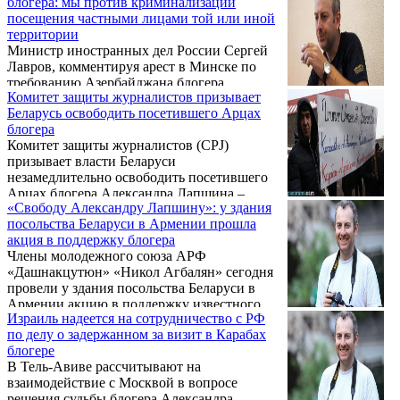
блогера: мы против криминализации
азербайджанского журналиста, заявил, что
посещения частными лицами той или иной
проведение военных действий в Нагорном
территории
Карабахе не является исключительно темой
Министр иностранных дел России Сергей
внутренних дел Азербайджана.
Лавров, комментируя арест в Минске по
требованию Азербайджана блогера
Комитет защиты журналистов призывает
Александра Лапшина за посещение
Беларусь освободить посетившего Арцах
Карабаха, заявил, что Москва выступает
блогера
против криминализации посещения
Комитет защиты журналистов (CPJ)
частными лицами той или иной
призывает власти Беларуси
территории.
незамедлительно освободить посетившего
Арцах блогера Александра Лапшина –
«Свободу Александру Лапшину»: у здания
гражданина России и Израиля.
посольства Беларуси в Армении прошла
Азербайджан требует экстрадиции
акция в поддержку блогера
задержанного в Минске Лапшина.
Члены молодежного союза АРФ
«Дашнакцутюн» «Никол Агбалян» сегодня
провели у здания посольства Беларуси в
Армении акцию в поддержку известного
Израиль надеется на сотрудничество с РФ
блогера-путешественника Александра
по делу о задержанном за визит в Карабах
Лапшина.
блогере
В Тель-Авиве рассчитывают на
взаимодействие с Москвой в вопросе
решения судьбы блогера Александра