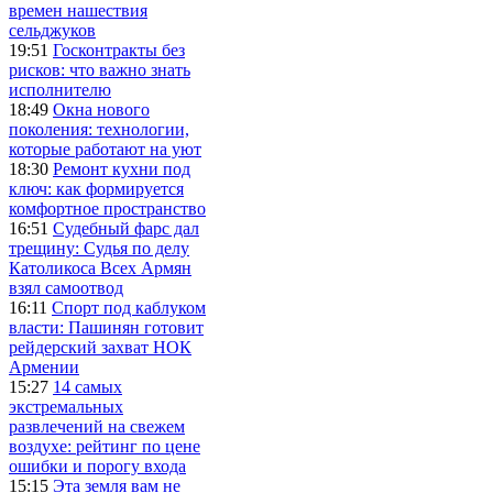
времен нашествия
сельджуков
19:51
Госконтракты без
рисков: что важно знать
исполнителю
18:49
Окна нового
поколения: технологии,
которые работают на уют
18:30
Ремонт кухни под
ключ: как формируется
комфортное пространство
16:51
Судебный фарс дал
трещину: Судья по делу
Католикоса Всех Армян
взял самоотвод
16:11
Спорт под каблуком
власти: Пашинян готовит
рейдерский захват НОК
Армении
15:27
14 самых
экстремальных
развлечений на свежем
воздухе: рейтинг по цене
ошибки и порогу входа
15:15
Эта земля вам не