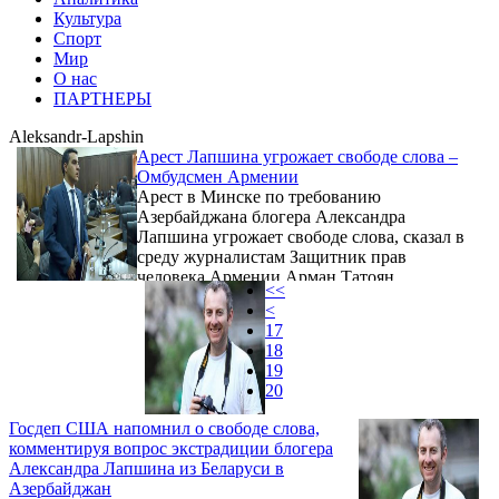
Культура
Спорт
Мир
О нас
ПАРТНЕРЫ
Aleksandr-Lapshin
Арест Лапшина угрожает свободе слова –
Омбудсмен Армении
Арест в Минске по требованию
Азербайджана блогера Александра
Лапшина угрожает свободе слова, сказал в
среду журналистам Защитник прав
человека Армении Арман Татоян.
<<
<
17
18
19
20
Госдеп США напомнил о свободе слова,
комментируя вопрос экстрадиции блогера
Александра Лапшина из Беларуси в
Азербайджан