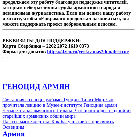
продолжаем эту работу благодаря поддержке читателей,
которым небезразличны судьба армянского народа и
независимая журналистика. Если вы цените нашу работу
и хотите, чтобы «Еркрамас» продолжал развиваться, вы
можете поддержать проект добровольным взносом.
РЕКВИЗИТЫ ДЛЯ ПОДДЕРЖКИ:
Карта Сбербанка – 2202 2072 1610 0373
Форма для донатов
https://dzen.ru/yerkramas?donate=true
ГЕНОЦИД АРМЯН
Связанная со спецслужбами Турции Лилит Мкртчян
прочитала лекцию в Музее-институте Геноцида армян
Четыре этапа армянского Ливана: Что происходит с одной из
старейших армянских общин мира
Палач в маске жертвы: Как Баку пытается присвоить
Освенцим
Армия