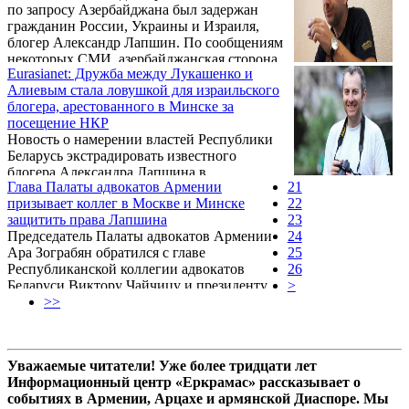
по запросу Азербайджана был задержан
Александра Лапшина.
гражданин России, Украины и Израиля,
блогер Александр Лапшин. По сообщениям
некоторых СМИ, азербайджанская сторона
Eurasianet: Дружба между Лукашенко и
объявила А.Лапшина в международный
Алиевым стала ловушкой для израильского
розыск за нарушение закона «О
блогера, арестованного в Минске за
государственной границе» и
посещение НКР
Миграционного Кодекса Азербайджанской
Новость о намерении властей Республики
Республики. Поводом для таких обвинений
Беларусь экстрадировать известного
является неоднократное посещение А.
блогера Александра Лапшина в
Лапшиным непризнанной Нагорно-
Глава Палаты адвокатов Армении
21
Азербайджанскую Республику, где он
Карабахской Республики (НКР). За это А.
призывает коллег в Москве и Минске
22
обвиняется в преступлении за свободу
Лапшин был в 2011 г. включен МИД ...
защитить права Лапшина
23
передвижения и свободу слова, вот уже
Председатель Палаты адвокатов Армении
24
почти месяц не сходит с полос ведущих
Ара Зограбян обратился с главе
25
масс-медиа многих стран. Об этом пишет
Республиканской коллегии адвокатов
26
сайт журнала о деятельности национальных
Беларуси Виктору Чайчицу и президенту
>
учреждений по правам человека
Федеральной палаты адвокатов РФ Юрию
>>
«Европейский омбудсман».
Пилипенко с призывом защитить
гражданина России Александра Лапшина,
выдачи которого Баку добивается от
Уважаемые читатели! Уже более тридцати лет
Минска.
Информационный центр «Еркрамас» рассказывает о
событиях в Армении, Арцахе и армянской Диаспоре. Мы