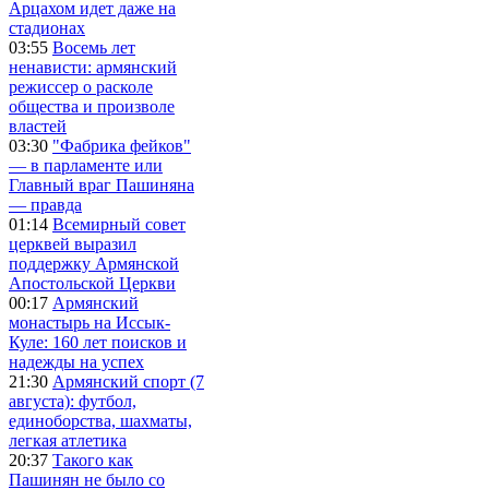
Арцахом идет даже на
стадионах
03:55
Восемь лет
ненависти: армянский
режиссер о расколе
общества и произволе
властей
03:30
"Фабрика фейков"
— в парламенте или
Главный враг Пашиняна
— правда
01:14
Всемирный совет
церквей выразил
поддержку Армянской
Апостольской Церкви
00:17
Армянский
монастырь на Иссык-
Куле: 160 лет поисков и
надежды на успех
21:30
Армянский спорт (7
августа): футбол,
единоборства, шахматы,
легкая атлетика
20:37
Такого как
Пашинян не было со