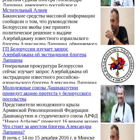
Лапшина, имеющего российское и
Мстительный Алиев
израильское гражданство, экстрадиции
Бакинские средства массовой информации
которого из Белоруссии добивается
сообщили о том, что руководством
Азербайджан, пишет Интерфакс.
Белоруссии якобы уже принято
политическое решение о выдаче
Азербайджану известного израильского
блогера Александра Лапшина, обвиняемого
ГП Белоруссии изучает запрос
в несогласованном с алиевской
Азербайджана об экстрадиции блогера
администрацией посещении Нагорного
Лапшина
Карабаха. И хотя достоверность этих
Генеральная прокуратура Белоруссии
сведений вызывает сомнения,
сейчас изучает запрос Азербайджана об
официальный Минск действительно не
экстрадиции известного российско-
исключает возможность удовлетворения
израильского блогера Александра Лапшина,
обращения об эстрадиции. Арест Лапшина
Молодежные союзы Дашнакцутюн
задержанного ранее в Минске, никакого
стал причиной международного скандала,
проведут акцию протеста у белорусского
решения пока не принято, сообщил РИА
прямыми или косвенными ...
посольства
Новости представитель белорусского
Представители молодежного крыла
надзорного ведомства.
Армянской Революционной Федерации
Дашнакцутюн и студенческого союза АРФД
"Никол Агбалян" проведут 16 января акцию
Что стоит за арестом блогера Александра
протеста у посольства Беларуси в Ереване в
Лапшина?
связи с арестом белорусскими властями по
В ночь с 14 по 15 декабря 2016 г. в Минске
требованию Баку известного блогера