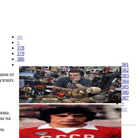
<<
<
378
379
380
381
382
шим от
383
узских
384
385
386
387
>
>>
сквы.
вы на
вы.