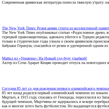
Современная армянская литература понесла тяжелую утрату: на
The New York Times: Резня армян стерта из коллективной памят
The New York Times опубликовал статью «Родословное древо, 
турецкой правозащитницы, адвоката убитого в Турции редактор
только в студенческие годы узнала о своем армянском происх
бабушки Герануш, спасшейся от резни и удочеренной одним из
Майкл из «Универа»: На Новый год буду улыбкой!
Актер из Сочи Арарат Кещян проводит отпуск на новогодних в
Сегодня 85 лет со дня рождения первого олимпийского чемпио
85 лет назад родился первый олимпийский чемпион по хоккею 
Мкртыч, в 1915 году, спасаясь от Геноцида, переселился из За
будущий чемпион, Мкртчяны не задержались и вскоре перебрали
как и многие хотел быть футболистом. Но выдающегося футбол