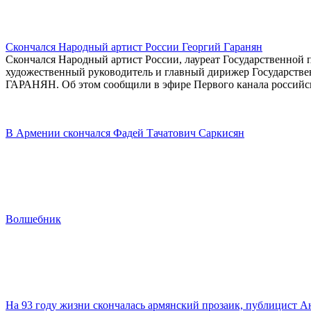
Скончался Народный артист России Георгий Гаранян
Скончался Народный артист России, лауреат Государственной
художественный руководитель и главный дирижер Государстве
ГАРАНЯН. Об этом сообщили в эфире Первого канала российск
В Армении скончался Фадей Тачатович Саркисян
Волшебник
На 93 году жизни скончалась армянский прозаик, публицист 