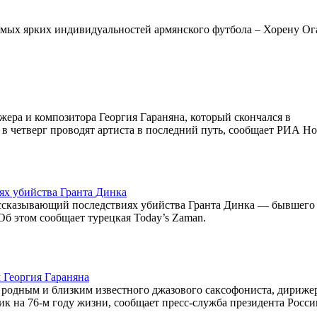
самых ярких индивидуальностей армянского футбола – Хорену Ог
жера и композитора Георгия Гараняна, который скончался в
и в четверг проводят артиста в последний путь, сообщает РИА Но
ях убийства Гранта Динка
рассказывающий последствиях убийства Гранта Динка — бывшего
Об этом сообщает турецкая Today’s Zaman.
 Георгия Гараняна
родным и близким известного джазового саксофониста, дириже
ик на 76-м году жизни, сообщает пресс-служба президента Росси