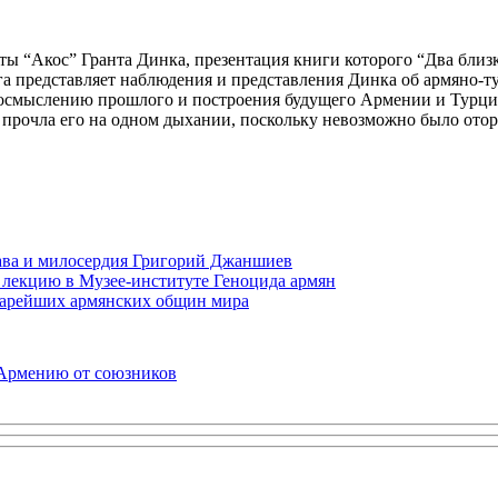
еты “Акос” Гранта Динка, презентация книги которого “Два близ
нига представляет наблюдения и представления Динка об армяно-т
еосмыслению прошлого и построения будущего Армении и Турци
я прочла его на одном дыхании, поскольку невозможно было отор
права и милосердия Григорий Джаншиев
 лекцию в Музее-институте Геноцида армян
старейших армянских общин мира
 Армению от союзников