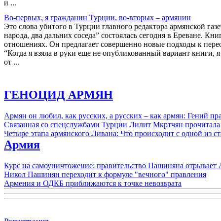
и ...
Во-первых, я гражданин Турции, во-вторых – армянин
Это слова убитого в Турции главного редактора армянской газ
народа, два дальних соседа” состоялась сегодня в Ереване. К
отношениях. Он предлагает совершенно новые подходы к пер
“Когда я взяла в руки еще не опубликованный вариант книги, 
от ...
ГЕНОЦИД АРМЯН
Армян он любил, как русских, а русских – как армян: Гений 
Связанная со спецслужбами Турции Лилит Мкртчян прочитала
Четыре этапа армянского Ливана: Что происходит с одной из 
Армия
Курс на самоуничтожение: правительство Пашиняна отрывает
Никол Пашинян переходит к формуле "вечного" правления
Армения и ОДКБ приближаются к точке невозврата