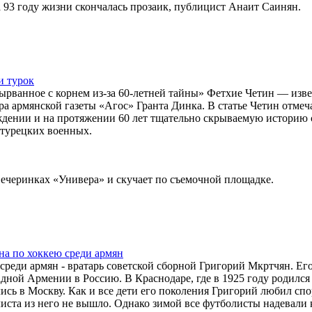
 93 году жизни скончалась прозаик, публицист Анаит Саинян.
и турок
вырванное с корнем из-за 60-летней тайны» Фетхие Четин — изв
а армянской газеты «Агос» Гранта Динка. В статье Четин отмеча
ождении и на протяжении 60 лет тщательно скрываемую историю 
 турецких военных.
ечеринках «Универа» и скучает по съемочной площадке.
на по хоккею среди армян
среди армян - вратарь советской сборной Григорий Мкртчян. Его
падной Армении в Россию. В Краснодаре, где в 1925 году родился
сь в Москву. Как и все дети его поколения Григорий любил спо
иста из него не вышло. Однако зимой все футболисты надевали 