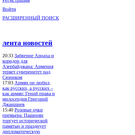
Регистрация
Войти
РАСШИРЕННЫЙ ПОИСК
лента новостей
20:33
Забвение Арцаха и
коридор для
Азербайджана: Армения
теряет суверенитет над
Сюником
17:03
Армян он любил,
как русских, а русских –
как армян: Гений права и
милосердия Григорий
Джаншиев
15:40
Розовые очки
премьера: Пашинян
торгует исторической
памятью и празднует
дипломатическую