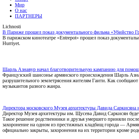
Мир
О нас
ПАРТНЕРЫ
Lichnosti
В Париже прошел показ документального фильма «Убийство Г
В парижском кинотеатре «Entrepot» прошел показ документаль
Hurriyet.
Шарль Азнавур начал благотворительную кампанию для помо
Французский шансонье армянского происхождения Шарль Азна
разрушительного землетрясения жителям Гаити. Как сообщают
музыкантов разного жанра.
Директора московского Музея архитектуры Давида Саркисяна 
Директор Музея архитектуры им. Щусева Давид Саркисян будет
Такое решение родственники и друзья умершего приняли после 
захоронение на одном из престижных кладбищ города — Армянс
официально закрыты, захоронения на их территории кроме ро