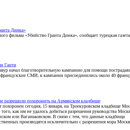
ранта Динка»
ного фильма «Убийство Гранта Динка», сообщает турецкая газета
щи Гаити
вур начал благотворительную кампанию для помощи пострадав
 французские СМИ, к кампании присоединились около 40 франц
не разрешили похоронить на Армянском кладбище
 похоронен сегодня, 15 января, на Троекуровском кладбище Мо
того, как им не удалось добиться разрешения руководства Моск
ком или Ваганьковском. В связи с тем, что данные кладбища
дственных производятся исключительно с разрешения мэра Моск