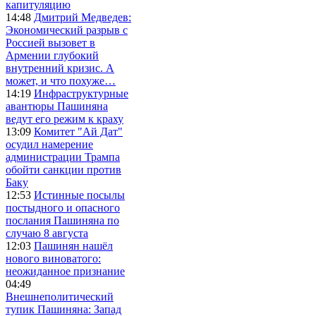
капитуляцию
14:48
Дмитрий Медведев:
Экономический разрыв с
Россией вызовет в
Армении глубокий
внутренний кризис. А
может, и что похуже…
14:19
Инфраструктурные
авантюры Пашиняна
ведут его режим к краху
13:09
Комитет "Ай Дат"
осудил намерение
администрации Трампа
обойти санкции против
Баку
12:53
Истинные посылы
постыдного и опасного
послания Пашиняна по
случаю 8 августа
12:03
Пашинян нашёл
нового виноватого:
неожиданное признание
04:49
Внешнеполитический
тупик Пашиняна: Запад