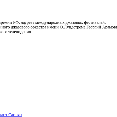
 премии РФ, лауреат международных джазовых фестивалей,
нного джазового оркестра имени О.Лундстрема Георгий Арамов
ого телевидения.
Анаит Саинян