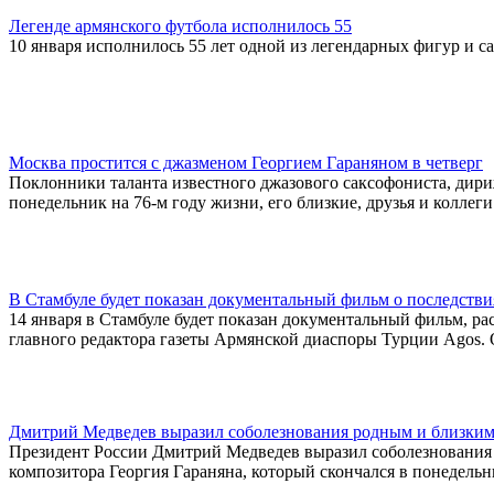
Легенде армянского футбола исполнилось 55
10 января исполнилось 55 лет одной из легендарных фигур и 
Москва простится с джазменом Георгием Гараняном в четверг
Поклонники таланта известного джазового саксофониста, дири
понедельник на 76-м году жизни, его близкие, друзья и коллег
В Стамбуле будет показан документальный фильм о последстви
14 января в Стамбуле будет показан документальный фильм, 
главного редактора газеты Армянской диаспоры Турции Agos. 
Дмитрий Медведев выразил соболезнования родным и близким
Президент России Дмитрий Медведев выразил соболезнования 
композитора Георгия Гараняна, который скончался в понедельн