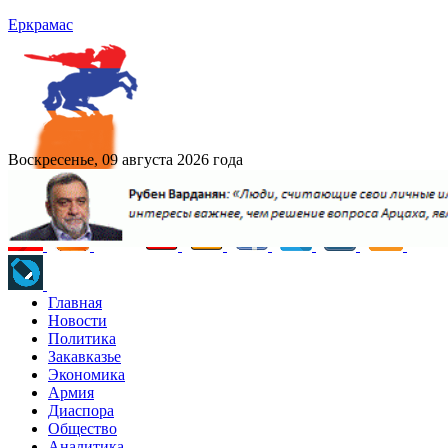
Еркрамас
Воскресенье, 09 августа 2026 года
Главная
Новости
Политика
Закавказье
Экономика
Армия
Диаспора
Общество
Аналитика