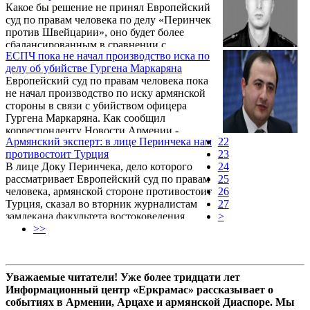
Какое бы решение не принял Европейский
которого в Большой палате ЕСПЧ
суд по правам человека по делу «Перинчек
закончилось еще в январе, и заявлено, что
против Швейцарии», оно будет более
Европейский суд вынесет решение по этому
сбалансированным в сравнении с
делу в течение 6-8 месяцев, Рубен
ЕСПЧ пока не начал производство иска по
решением, принятым в декабре 2013 года.
Мелконян отметил, что время будет
делу об убийстве Гургена Маркаряна
Об этом на пресс-конференции 20 февраля
работать в пользу Турции.
Европейский суд по правам человека пока
заявил заведующий Кафедрой европейского
не начал производство по иску армянской
и международного права Ереванского
стороны в связи с убийством офицера
государственного университета Виген
Гургена Маркаряна. Как сообщил
Кочарян.
корреспонденту Новости Армении -
Армянский эксперт: в лице Перинчека нам
22
NEWS.am сослуживец Гургена Маркаряна,
противостоит Турция
23
один из авторов жалобы Айк Макучян,
В лице Доку Перинчека, дело которого
24
ЕСПЧ получил иск, однако пока не
рассматривает Европейский суд по правам
25
приступил к его производству.
человека, армянской стороне противостоит
26
Турция, сказал во вторник журналистам
27
замдекана факультета востоковедения
>
Ереванского государственного
>>
университета, тюрколог Рубен Мелконян.
Уважаемые читатели! Уже более тридцати лет
Информационный центр «Еркрамас» рассказывает о
событиях в Армении, Арцахе и армянской Диаспоре. Мы