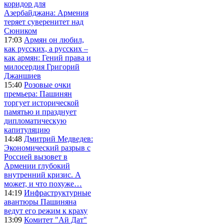
коридор для
Азербайджана: Армения
теряет суверенитет над
Сюником
17:03
Армян он любил,
как русских, а русских –
как армян: Гений права и
милосердия Григорий
Джаншиев
15:40
Розовые очки
премьера: Пашинян
торгует исторической
памятью и празднует
дипломатическую
капитуляцию
14:48
Дмитрий Медведев:
Экономический разрыв с
Россией вызовет в
Армении глубокий
внутренний кризис. А
может, и что похуже…
14:19
Инфраструктурные
авантюры Пашиняна
ведут его режим к краху
13:09
Комитет "Ай Дат"