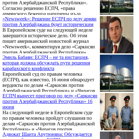
против Азербайджанской Республики».
Согласно решению ЕСПЧ, «права
армянского беженца нарушены из-за
«Newsweek»: Решение ЕСПЧ по делу армян
отсутствия доступа к своей собственности в
против Азербайджана будет историческим
Азербайджане, оставленной в ходе
В Европейском суде на следующей неделе
конфликта вокруг Нагорного Карабаха».
завершится историческое дело. Об этом
пишет американский новостной журнал
«Newsweek», комментируя дело «Саркисян
против Азербайджанской Республики»,
Эмиль Бабаян: ЕСПЧ – не та инстанция,
рассматриваемое в Европейском суде по
которая должна обсуждать пути решения
правам человека, решение по которому
карабахского конфликта
будет вынесено 16 июня.
Европейский суд по правам человека
(ЕСПЧ), как известно, 16 июня обнародует
вердикты по делам «Саркисян против
Азербайджанской Республики» и «Чирагов
ЕСПЧ вынесет приговор по делу «Саркисян
против Республики Армения». К данной
против Азербайджанской Республики» 16
теме накануне, 12 июня, в эфире
июня
информационной программы «Айлур»
На следующей неделе в Европейском суде
Общественного телевидения Армении
по правам человека пройдут слушания по
обратился заместитель уполномоченного
делам «Саркисян против Азербайджанской
представителя правительства РА в ЕСПЧ
Республики» и «Чирагов против
Эмиль Бабаян.
Адвокат Шанта Арутюняна: Обсуждается
Республики Армения». Верховная палата