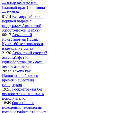
— в парламенте или
Главный враг Пашиняна
— правда
01:14
Всемирный совет
церквей выразил
поддержку Армянской
Апостольской Церкви
00:17
Армянский
монастырь на Иссык-
Куле: 160 лет поисков и
надежды на успех
21:30
Армянский спорт (7
августа): футбол,
единоборства, шахматы,
легкая атлетика
20:37
Такого как
Пашинян не было со
времен нашествия
сельджуков
19:51
Госконтракты без
рисков: что важно знать
исполнителю
18:49
Окна нового
поколения: технологии,
которые работают на уют