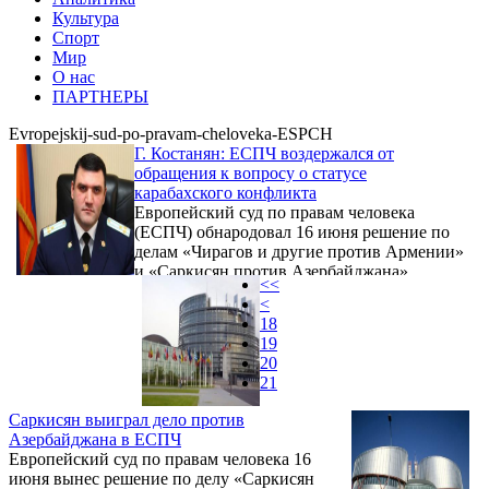
Культура
Спорт
Мир
О нас
ПАРТНЕРЫ
Evropejskij-sud-po-pravam-cheloveka-ESPCH
Г. Костанян: ЕСПЧ воздержался от
обращения к вопросу о статусе
карабахского конфликта
Европейский суд по правам человека
(ЕСПЧ) обнародовал 16 июня решение по
делам «Чирагов и другие против Армении»
и «Саркисян против Азербайджана».
<<
Комментируя вердикты, представитель
<
правительства Армении в Евросуде,
18
генеральный прокурор РА Геворк Костанян
19
в интервью специальному корреспонденту
20
Panorama.am в Страсбурге заявил, что оба
21
дела в ЕСПЧ рассматривались параллельно
и решения также обнародованы
Саркисян выиграл дело против
одновременно, а это свидетельствует о
Азербайджана в ЕСПЧ
попытках суда проявить к ним максимально
Европейский суд по правам человека 16
тождественный подход ...
июня вынес решение по делу «Саркисян