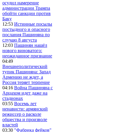
осудил намерение
администрации Трампа
обойти санкции против
Баку
12:53
Истинные посылы
постыдного и опасного
послания Пашиняна по
случаю 8 августа
12:03
Пашинян нашёл
нового виноватого:
неожиданное признание
04:49
Внешнеполитический
тупик Пашиняна: Запад
Армению не ждет, а
Россия теряет терпение
04:16
Война Пашиняна с
Арцахом идет даже на
стадионах
03:55
Восемь лет
ненависти: армянский
режиссер о расколе
общества и произволе
властей
03:30
"Фабрика фейков"