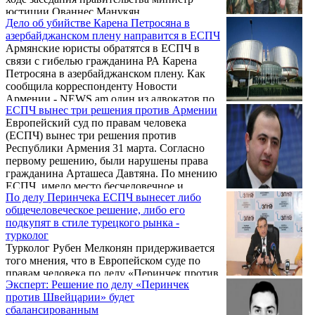
юстиции Ованнес Манукян.
Дело об убийстве Карена Петросяна в
азербайджанском плену направится в ЕСПЧ
Армянские юристы обратятся в ЕСПЧ в
связи с гибелью гражданина РА Карена
Петросяна в азербайджанском плену. Как
сообщила корреспонденту Новости
Армении - NEWS.am один из адвокатов по
ЕСПЧ вынес три решения против Армении
этому делу Кристина Геворкян, в настоящее
Европейский суд по правам человека
время подготавливается иск в ЕСПЧ. По ее
(ЕСПЧ) вынес три решения против
словам, они ожидают результатов
Республики Армения 31 марта. Согласно
экспертиз.
первому решению, были нарушены права
гражданина Арташеса Давтяна. По мнению
ЕСПЧ, имело место бесчеловечное и
По делу Перинчека ЕСПЧ вынесет либо
унижающее достоинство обращение.
общечеловеческое решение, либо его
Давтян подал жалобу о неадекватной
подкупят в стиле турецкого рынка -
медицинской помощи в период заключения
турколог
в тюрьме. Государство должно будет
Турколог Рубен Мелконян придерживается
выплатить Давтяну 9,060 евро.
того мнения, что в Европейском суде по
правам человека по делу «Перинчек против
Эксперт: Решение по делу «Перинчек
Швейцарии» будет принято политическое
против Швейцарии» будет
решение. В беседе с Tert.am, касаясь этого
сбалансированным
судопроизводства, слушание относительно