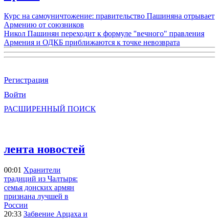
Курс на самоуничтожение: правительство Пашиняна отрывает
Армению от союзников
Никол Пашинян переходит к формуле "вечного" правления
Армения и ОДКБ приближаются к точке невозврата
Регистрация
Войти
РАСШИРЕННЫЙ ПОИСК
лента новостей
00:01
Хранители
традиций из Чалтыря:
семья донских армян
признана лучшей в
России
20:33
Забвение Арцаха и