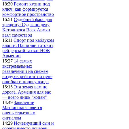
18:30
Ремонт кухни под
ключ: как формируется
комфортное пространство
16:51
Судебный фарс дал
трещину: Судья по делу
Католикоса Всех Армян
взял самоотвод
16:11
Спорт под каблуком
власти: Пашинян готовит
рейдерский захват НОК
Армении
15:27
14 самых
экстремальных
развлечений на свежем
воздухе: рейтинг по цене
ошибки и порогу входа
15:15
Эта земля вам не
дорога, Армения для вас
— всего лишь "хопан"
14:49
Заявление
Матвиенко является
очень серьезным
сигналом
14:29
Исчезнувший сын и
собаки вместо дочерей: