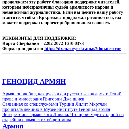
продолжаем эту работу благодаря поддержке читателей,
которым небезразличны судьба армянского народа и
независимая журналистика. Если вы цените нашу работу
и хотите, чтобы «Еркрамас» продолжал развиваться, вы
можете поддержать проект добровольным взносом.
РЕКВИЗИТЫ ДЛЯ ПОДДЕРЖКИ:
Карта Сбербанка – 2202 2072 1610 0373
Форма для донатов
https://dzen.ru/yerkramas?donate=true
ГЕНОЦИД АРМЯН
Армян он любил, как русских, а русских – как армян: Гений
права и милосердия Григорий Джаншиев
Связанная со спецслужбами Турции Лилит Мкртчян
прочитала лекцию в Музее-институте Геноцида армян
Четыре этапа армянского Ливана: Что происходит с одной из
старейших армянских общин мира
Армия