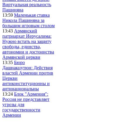
Виртуальная реальность
Пашиняна
13:59
Маленькая ставка
Никола Пашиняна за
большим игровым столом
13:43
Армянский
патриархат Иерусалима:
Нужно встать на защиту
свободы, единства,
автономии и достоинства
Армянской церкви
13:35
Бюро
Дашнакцутюн: Действия
властей Армении против
Церкви
антиконституционны и
антинациональны
13:24
Блок "Армения":
Россия не представляет
угрозы для
государственности
Армении