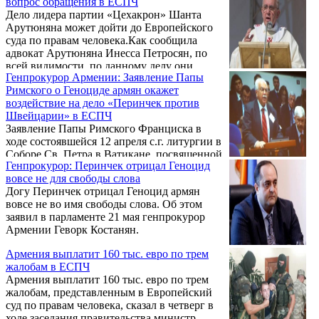
вопрос обращения в ЕСПЧ
ЕСПЧ 16 июня вынесет приговор по обоим
Дело лидера партии «Цехакрон» Шанта
делам.
Арутюняна может дойти до Европейского
суда по правам человека.Как сообщила
адвокат Арутюняна Инесса Петросян, по
всей видимости, по данному делу они
Генпрокурор Армении: Заявление Папы
обратятся в ЕСПЧ, передает NEWS.am.
Римского о Геноциде армян окажет
воздействие на дело «Перинчек против
Швейцарии» в ЕСПЧ
Заявление Папы Римского Франциска в
ходе состоявшейся 12 апреля с.г. литургии в
Соборе Св. Петра в Ватикане, посвященной
Генпрокурор: Перинчек отрицал Геноцид
100-й годовщине Геноцида армян в
вовсе не для свободы слова
Османской империи, сыграло очень
Догу Перинчек отрицал Геноцид армян
важную и доказательственную роль с точки
вовсе не во имя свободы слова. Об этом
зрения обоснования позиций Армении по
заявил в парламенте 21 мая генпрокурор
данному вопросу. Об этом сегодня заявил
Армении Геворк Костанян.
генеральный прокурор Геворк Костанян во
время обсуждения в Национальном
Армения выплатит 160 тыс. евро по трем
Собрании РА отчета о деятельности
жалобам в ЕСПЧ
возглавляемой им структуры.
Армения выплатит 160 тыс. евро по трем
жалобам, представленным в Европейский
суд по правам человека, сказал в четверг в
ходе заседания правительства министр