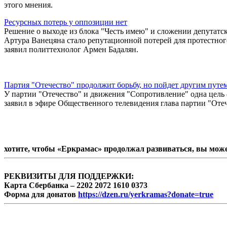
этого мнения.
Ресурсных потерь у оппозиции нет
Решение о выходе из блока "Честь имею" и сложении депутатс
Артура Ванецяна стало репутационной потерей для протестно
заявил политтехнолог Армен Бадалян.
Партия "Отечество" продолжит борьбу, но пойдет другим путе
У партии "Отечество" и движения "Сопротивление" одна цель 
заявил в эфире Общественного телевидения глава партии "Оте
хотите, чтобы «Еркрамас» продолжал развиваться, вы мож
РЕКВИЗИТЫ ДЛЯ ПОДДЕРЖКИ:
Карта Сбербанка – 2202 2072 1610 0373
Форма для донатов
https://dzen.ru/yerkramas?donate=true