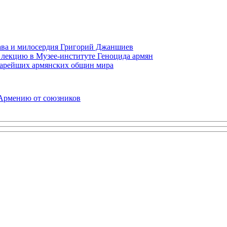
права и милосердия Григорий Джаншиев
 лекцию в Музее-институте Геноцида армян
старейших армянских общин мира
 Армению от союзников