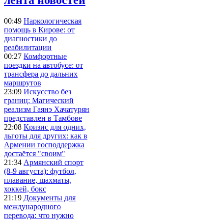
00:49
Наркологическая
помощь в Кирове: от
диагностики до
реабилитации
00:27
Комфортные
поездки на автобусе: от
трансфера до дальних
маршрутов
23:09
Искусство без
границ: Магический
реализм Гаянэ Хачатурян
представлен в Тамбове
22:08
Кризис для одних,
льготы для других: как в
Армении господдержка
достаётся "своим"
21:34
Армянский спорт
(8-9 августа): футбол,
плавание, шахматы,
хоккей, бокс
21:19
Документы для
международного
перевода: что нужно