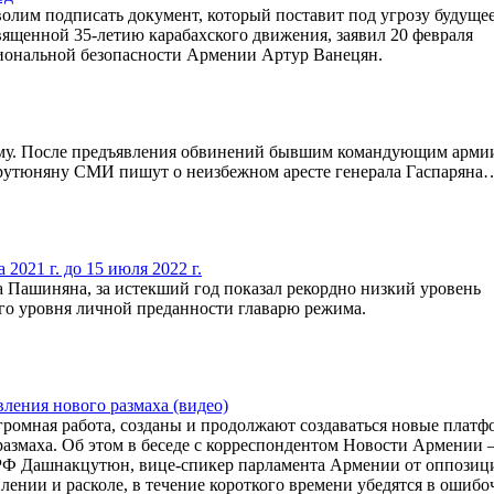
волим подписать документ, который поставит под угрозу будуще
ященной 35-летию карабахского движения, заявил 20 февраля
иональной безопасности Армении Артур Ванецян.
ому. После предъявления обвинений бывшим командующим арми
рутюняну СМИ пишут о неизбежном аресте генерала Гаспаряна
2021 г. до 15 июля 2022 г.
а Пашиняна, за истекший год показал рекордно низкий уровень
го уровня личной преданности главарю режима.
ления нового размаха (видео)
ромная работа, созданы и продолжают создаваться новые плат
змаха. Об этом в беседе с корреспондентом Новости Армении 
РФ Дашнакцутюн, вице-спикер парламента Армении от оппозиц
уплении и расколе, в течение короткого времени убедятся в ошиб