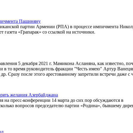
мпичмента Пашиняну
иканской партии Армении (РПА) в процессе импичмента Никол
 газета «Грапарак» со ссылкой на источники.
вления 5 декабря 2021 г. Мамикона Асланяна, как известно, по
или в то время руководитель фракции "Честь имею" Артур Ванеця
. Сразу после этого арестованному запретили встречи даже с 
орять желания Азербайджана
на пресс-конференции 14 марта до сих пор обсуждаются в
несколько вопросов председателю партии «Родина», бывшему дире
од