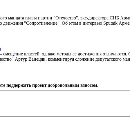
кого мандата главы партии "Отечество", экс-директора СНБ Арм
го движения "Сопротивление". Об этом в интервью Sputnik Арм
м
– смещение властей, однако методы ее достижения отличаются. 
чество" Артур Ванецян, комментируя сложение депутатского ман
ете поддержать проект добровольным взносом.