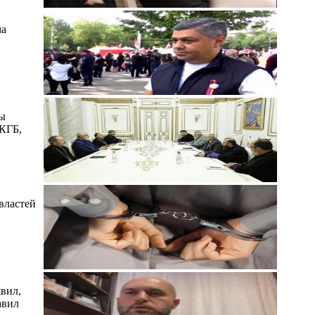
ма
мы
 КГБ,
властей
вил,
авил