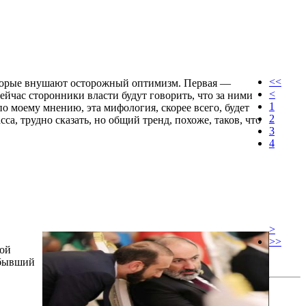
<<
которые внушают осторожный оптимизм. Первая —
<
йчас сторонники власти будут говорить, что за ними
1
по моему мнению, эта мифология, скорее всего, будет
2
са, трудно сказать, но общий тренд, похоже, таков, что
3
4
>
>>
кой
 бывший