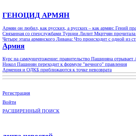
ГЕНОЦИД АРМЯН
Армян он любил, как русских, а русских – как армян: Гений 
Связанная со спецслужбами Турции Лилит Мкртчян прочитала
Четыре этапа армянского Ливана: Что происходит с одной из 
Армия
Курс на самоуничтожение: правительство Пашиняна отрывает
Никол Пашинян переходит к формуле "вечного" правления
Армения и ОДКБ приближаются к точке невозврата
Регистрация
Войти
РАСШИРЕННЫЙ ПОИСК
лента новостей