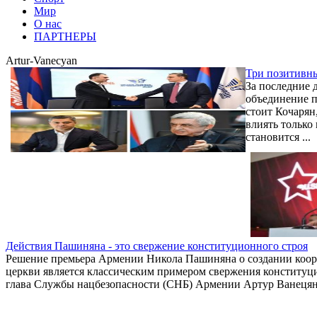
Мир
О нас
ПАРТНЕРЫ
Artur-Vanecyan
Три позитивн
За последние 
объединение п
стоит Кочарян
влиять только 
становится ...
Действия Пашиняна - это свержение конституционного строя
Решение премьера Армении Никола Пашиняна о создании коор
церкви является классическим примером свержения конституц
глава Службы нацбезопасности (СНБ) Армении Артур Ванецян