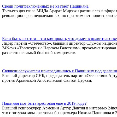
Среди политзаключенных не хватает Пашиняна
Третьего дня глава МИДа Арарат Мирзоян распинался в эфире 
революционеров недоделанных, но при этом нет политзаключ
Если быть агентом – это компромат, что делает в правительст
Лидер партии «Отечество», бывший директор Службы национ
24News «Траектория с Нареком Галстяном» прокомментировал 
разве это не самый большой компромат».
Священнослужители присоединились к Пашиняну под давлени
Бывший директор СНБ, председатель партии «Отечество» Арт
против Армянской Апостольской Святой Церкви.
Пашинян мог быть арестован еще в 2019 году?
Бывший генпрокурор Армении Артур Давтян в интервью 24news
что с энтузиазмом арестовал бы премьера Никола Пашиняна в 