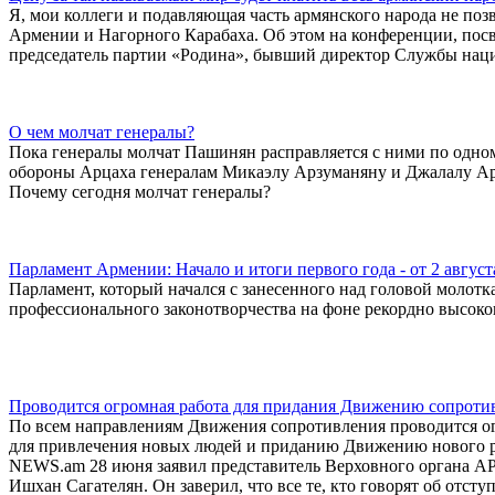
Я, мои коллеги и подавляющая часть армянского народа не поз
Армении и Нагорного Карабаха. Об этом на конференции, посв
председатель партии «Родина», бывший директор Службы нац
О чем молчат генералы?
Пока генералы молчат Пашинян расправляется с ними по одн
обороны Арцаха генералам Микаэлу Арзуманяну и Джалалу А
Почему сегодня молчат генералы?
Парламент Армении: Начало и итоги первого года - от 2 августа 
Парламент, который начался с занесенного над головой молотк
профессионального законотворчества на фоне рекордно высоко
Проводится огромная работа для придания Движению сопротив
По всем направлениям Движения сопротивления проводится ог
для привлечения новых людей и приданию Движению нового ра
NEWS.am 28 июня заявил представитель Верховного органа А
Ишхан Сагателян. Он заверил, что все те, кто говорят об отст