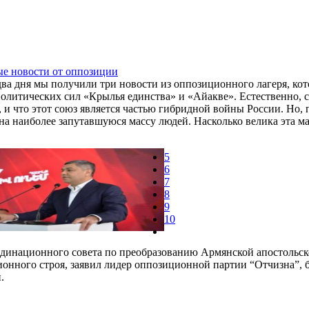
ые новости от оппозиции
два дня мы получили три новости из оппозиционного лагеря, 
олитических сил «Крылья единства» и «Айакве». Естественно, се
, и что этот союз является частью гибридной войны России. Но, 
на наиболее запутавшуюся массу людей. Насколько велика эта мас
5
6
7
8
9
10
динационного совета по преобразованию Армянской апостольс
ионного строя, заявил лидер оппозиционной партии “Отчизна”,
.