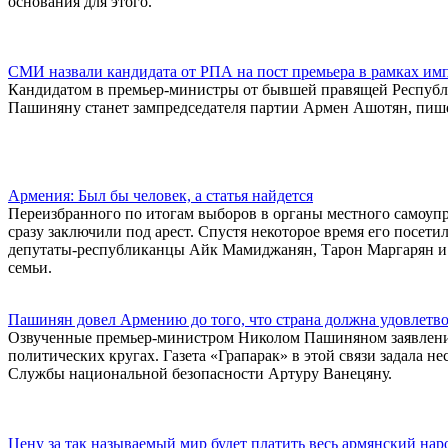
основания для этого.
СМИ назвали кандидата от РПА на пост премьера в рамках и
Кандидатом в премьер-министры от бывшей правящей Республ
Пашиняну станет зампредседателя партии Армен Ашотян, пишет
Армения: Был бы человек, а статья найдется
Переизбранного по итогам выборов в органы местного самоупра
сразу заключили под арест. Спустя некоторое время его посет
депутаты-республиканцы Айк Мамиджанян, Тарон Маргарян и др
семьи.
Пашинян довел Армению до того, что страна должна удовлетв
Озвученные премьер-министром Николом Пашиняном заявления 
политических кругах. Газета «Грапарак» в этой связи задала 
Службы национальной безопасности Артуру Ванецяну.
Цену за так называемый мир будет платить весь армянский нар