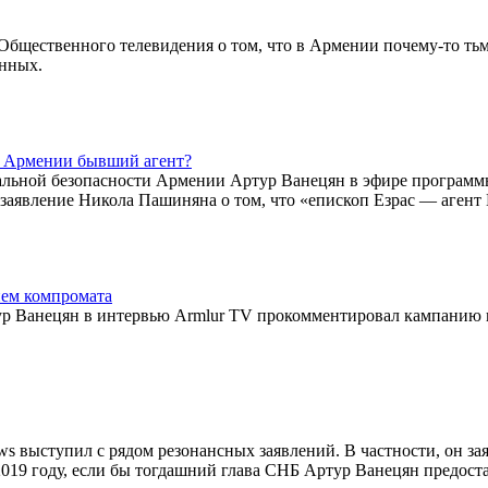
Общественного телевидения о том, что в Армении почему-то ть
енных.
ве Армении бывший агент?
альной безопасности Армении Артур Ванецян в эфире програм
заявление Никола Пашиняна о том, что «епископ Езрас — агент
ем компромата
ур Ванецян в интервью Armlur TV прокомментировал кампанию 
 выступил с рядом резонансных заявлений. В частности, он зая
2019 году, если бы тогдашний глава СНБ Артур Ванецян предост