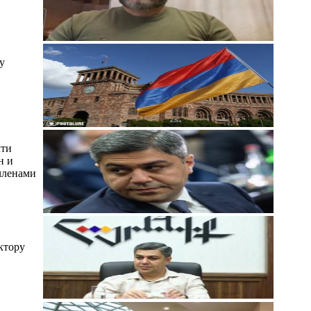
у
чти
н и
членами
ктору