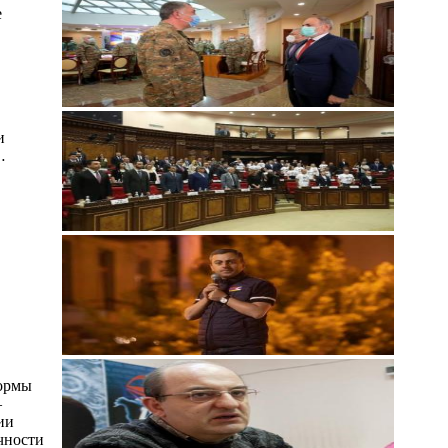
е
и
…
формы
–
ии
очности