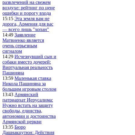
развлечений на свежем
воздухе: рейтинг по цене
ошибки и порогу входа
15:15
Эта земля вам не
дорога, Армения для вас
— всего лишь "хопан"
14:49
Заявление
Матвиенко является
очень серьезным
сигналом
14:29
Исчезнувший сын и
собаки вместо дочерей:
Виртуальная реальность
Пашиняна
13:59
Маленькая ставка
Никола Пашиняна за
большим игровым столом
13:43
Армянский
патриархат Иерусалима:
Нужно встать на защиту
свободы, единства,
автономии и достоинства
Армянской церкви
13:35
Бюро
Дашнакцутюн: Действия