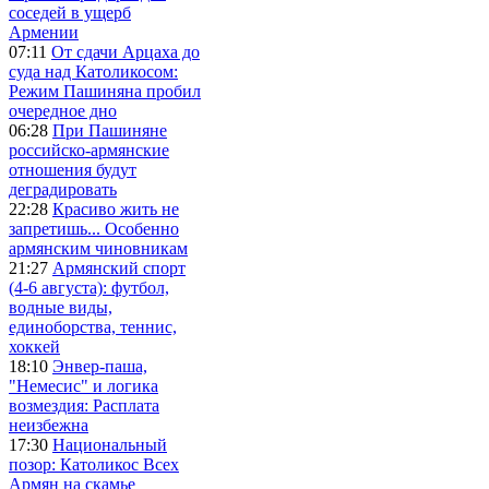
соседей в ущерб
Армении
07:11
От сдачи Арцаха до
суда над Католикосом:
Режим Пашиняна пробил
очередное дно
06:28
При Пашиняне
российско-армянские
отношения будут
деградировать
22:28
Красиво жить не
запретишь... Особенно
армянским чиновникам
21:27
Армянский спорт
(4-6 августа): футбол,
водные виды,
единоборства, теннис,
хоккей
18:10
Энвер-паша,
"Немесис" и логика
возмездия: Расплата
неизбежна
17:30
Национальный
позор: Католикос Всех
Армян на скамье