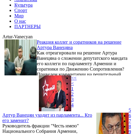
Культура
Спорт
Мир
О нас
ПАРТНЕРЫ
Artur-Vanecyan
Реакция коллег и соратников на решение
Артура Ванецяна
Как отреагировали на решение Артура
Ванецяна о сложении депутатского мандата
его коллеги по парламенту Армении и
соратники по Движению Сопротивления?
Приведем комментарии на решительный
<<
шаг экс-руководителя СНБ Армении,
<
высказанные Арменом Ашотяном и
1
Ишханом Сагателяном.
2
3
4
5
Артур Ванецян уходит из парламента... Кто
6
его заменит?
7
Руководитель фракции "Честь имею"
8
Национального Собрания Армении,
9