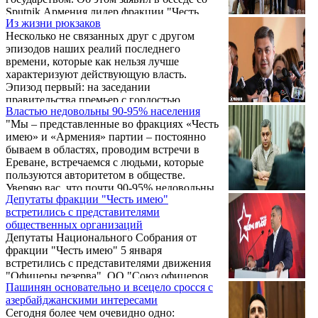
Sputnik Армения лидер фракции "Честь
Из жизни рюкзаков
имею" Артур Ванецян. По его словам, в
Несколько не связанных друг с другом
рамках здоровой политической логики
эпизодов наших реалий последнего
довольно сложно или даже невозможно
времени, которые как нельзя лучше
понять поведение нынешних властей
характеризуют действующую власть.
страны.
Эпизод первый: на заседании
правительства премьер с гордостью
Властью недовольны 90-95% населения
рассказывает о том, как один гражданин,
"Мы – представленные во фракциях «Честь
всю жизнь проработавший учителем,
имею» и «Армения» партии – постоянно
предпочел сменить профессию и стал
бываем в областях, проводим встречи в
патрульным-полицейским. Для Пашиняна
Ереване, встречаемся с людьми, которые
это предмет гордости, показатель
пользуются авторитетом в обществе.
успешности деятельности созданной им
Уверяю вас, что почти 90-95% недовольны
патрульной службы.
Депутаты фракции "Честь имею"
действующей властью, но есть одно важное
встретились с представителями
обстоятельство: большинство этих людей не
общественных организаций
поддерживает сегодняшнюю оппозицию", -
Депутаты Национального Собрания от
заявил в интервью parliamentmonitoring.am
фракции "Честь имею" 5 января
руководитель фракции «Честь имею» Артур
встретились с представителями движения
Ванецян.
"Офицеры резерва", ОО "Союз офицеров
Пашинян основательно и всецело сросся с
резерва СНБ", движения деятелей культуры
азербайджанскими интересами
и интеллигенции "Голос Родины", ОО
Сегодня более чем очевидно одно:
"Армянский Национальный фронт", ОО