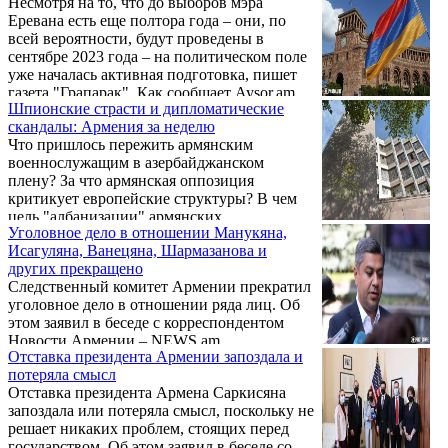
Несмотря на то, что до выборов мэра
правительства или Национального
Еревана есть еще полтора года – они, по
Собрания, что это нам даст? Это даст
всей вероятности, будут проведены в
властям возможность задержать лидеров
сентябре 2023 года – на политическом поле
движения, многочисленных граждан и
уже началась активная подготовка, пишет
остановить движение. Мы не имеем права
газета "Грапарак". Как сообщает Aysor.am,
допустить этого", — указал Ванецян.
Шпионские страсти и дипломатические
на данный момент есть как минимум три
скандалы: Армения за неделю
кандидата – фаворита.
Что пришлось пережить армянским
военнослужащим в азербайджанском
плену? За что армянская оппозиция
критикует европейские структуры? В чем
цель "албанизации" армянских
Уголовное дело в отношении Манукяна,
религиозных памятников на территориях,
Исагуляна, Ванецяна, Шармазанова и
оказавшихся под контролем Баку? Станет
других прекращено
ли Армения частью Союзного государства
Следственный комитет Армении прекратил
или за что в Армении обиделись на
уголовное дело в отношении ряда лиц. Об
Лукашенко? ИАЦ VERELQ публикует
этом заявил в беседе с корреспондентом
наиболее интересные события уходящей
Новости Армении – NEWS.am
недели.
Отставка президента Армении запоздала и
представитель ВО АРФД, депутат от блока
потеряла смысл
"Армения" Гегам Манукян.
Отставка президента Армена Саркисяна
запоздала или потеряла смысл, поскольку не
решает никаких проблем, стоящих перед
государством. Об этом заявил в беседе со