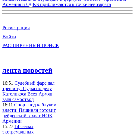
Армения и ОДКБ приближаются к точке невозврата
Регистрация
Войти
РАСШИРЕННЫЙ ПОИСК
лента новостей
16:51
Судебный фарс дал
трещину: Судья по делу
Католикоса Всех Армян
взял самоотвод
16:11
Спорт под каблуком
власти: Пашинян готовит
рейдерский захват НОК
Армении
15:27
14 самых
экстремальных