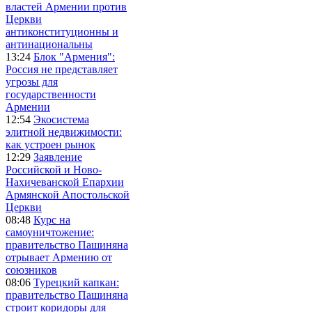
властей Армении против
Церкви
антиконституционны и
антинациональны
13:24
Блок "Армения":
Россия не представляет
угрозы для
государственности
Армении
12:54
Экосистема
элитной недвижимости:
как устроен рынок
12:29
Заявление
Российской и Ново-
Нахичеванской Епархии
Армянской Апостольской
Церкви
08:48
Курс на
самоуничтожение:
правительство Пашиняна
отрывает Армению от
союзников
08:06
Турецкий капкан:
правительство Пашиняна
строит коридоры для