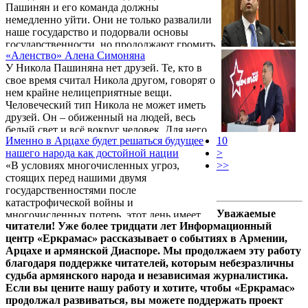
Пашинян и его команда должны
"Союз ветеранов Карабахской войны",
немедленно уйти. Они не только развалили
правозащитной организации "Верховенство
наше государство и подорвали основы
права и ценностей", фонда "Армянская
государственности, но продолжают громить
национальная гвардия" и фонда
«Аленство» Алена Симоняна
наше будущее и будущее наших детей
"Возвращение".
У Никола Пашиняна нет друзей. Те, кто в
каждый день и час. Сегодня из-за их
свое время считал Никола другом, говорят о
заявлений и действий под вопрос ставится
нем крайне нелицеприятные вещи.
право Арцаха, а со временем, уверен, и
Человеческий тип Никола не может иметь
право Армении на существование. Об этом,
друзей. Он – обиженный на людей, весь
как сообщает Panorama.am, на своей
белый свет и всё вокруг человек. Для него
странице в Facebook заявил руководитель
Именно в Арцахе будет решаться будущее
10
люди – расходный материал, мусор. По
фракции "Честь имею" Национального
нашего народа как достойной нации
>
своему типу он – человеконенавистник,
Собрания Армении, бывший ...
«В условиях многочисленных угроз,
>>
чуждое человечеству явление. Как только
стоящих перед нашими двумя
подобные ему достигают власти, они
государственностями после
становятся напастью для государства и
катастрофической войны и
людей, принося с собой трагедии,
Уважаемые
многочисленных потерь, этот день имеет
разрушения, смерти.
читатели! Уже более тридцати лет Информационный
особый завет, и завет этот – наше единство
центр «Еркрамас» рассказывает о событиях в Армении,
с Арцахом», – заявил 1-го сентября
Арцахе и армянской Диаспоре. Мы продолжаем эту работу
руководитель фракции «Честь имею»
благодаря поддержке читателей, которым небезразличны
Национального Собрания Армении,
судьба армянского народа и независимая журналистика.
председатель партии «Родина» Артур
Если вы цените нашу работу и хотите, чтобы «Еркрамас»
Ванецян на специальном заседании
продолжал развиваться, вы можете поддержать проект
парламента Арцаха, посвященном 30-