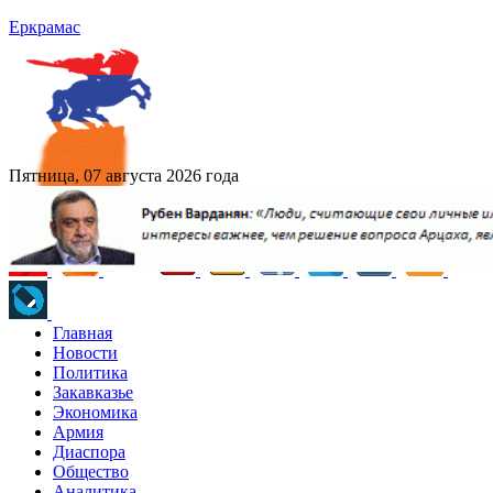
Еркрамас
Пятница, 07 августа 2026 года
Главная
Новости
Политика
Закавказье
Экономика
Армия
Диаспора
Общество
Аналитика