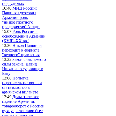
подсудимых
16:40
МИД России:
Пашинян уготовил
Армении роль
"низкозатратного
предприятия" Запада
15:07
Роль России в
освобождении Армении
(XVIII–XX вв.)
13:36
Никол Пашинян
переходит к формуле
"вечного" правления
13:22
Закон силы вместо
силы закона: Давид
Ишханян о судилище в
Баку
13:08
Попытка
переписать историю и
стать властью в
армянском вилайете
12:49
Драматическое
падение Армении:
товарооборот с Россией
рухнул, а топливо бьет
ценовые рекорды