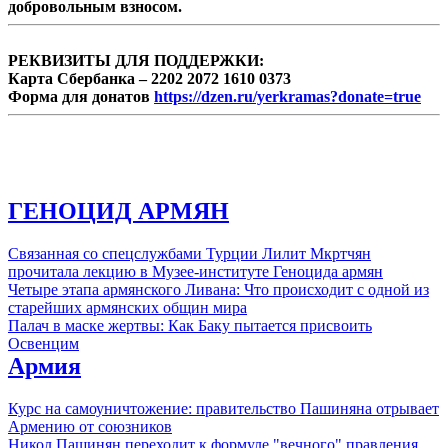
добровольным взносом.
летнему юбилею Республики Арцах (НКР).
РЕКВИЗИТЫ ДЛЯ ПОДДЕРЖКИ:
Карта Сбербанка – 2202 2072 1610 0373
Форма для донатов
https://dzen.ru/yerkramas?donate=true
ГЕНОЦИД АРМЯН
Связанная со спецслужбами Турции Лилит Мкртчян
прочитала лекцию в Музее-институте Геноцида армян
Четыре этапа армянского Ливана: Что происходит с одной из
старейших армянских общин мира
Палач в маске жертвы: Как Баку пытается присвоить
Освенцим
Армия
Курс на самоуничтожение: правительство Пашиняна отрывает
Армению от союзников
Никол Пашинян переходит к формуле "вечного" правления