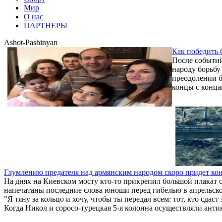
Мир
О нас
ПАРТНЕРЫ
Ashot-Pashinyan
Как победить 
После событий
народу борьбу
преодолении б
концы с конца
Глумлению предателя над армянским народом скоро придет ко
На днях на Киевском мосту кто-то прикрепил большой плакат 
напечатаны последние слова юноши перед гибелью в апрельской 
"Я тяну за кольцо и хочу, чтобы ты передал всем: тот, кто сдас
Когда Никол и соросо-турецкая 5-я колонна осуществляли антик