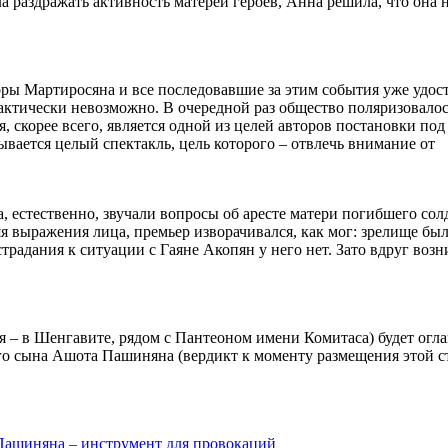
а раздражать активность матерей героев, Анна решила, что она 
оры Мартиросяна и все последовавшие за этим события уже удос
рактически невозможно. В очередной раз общество поляризовалос
 скорее всего, является одной из целей авторов постановки под
вается целый спектакль, цель которого – отвлечь внимание от
 естественно, звучали вопросы об аресте матери погибшего сол
я выражения лица, премьер изворачивался, как мог: зрелище бы
радания к ситуации с Гаяне Акопян у него нет. Зато вдруг возн
я – в Шенгавите, рядом с Пантеоном имени Комитаса) будет огл
го сына Ашота Пашиняна (вердикт к моменту размещения этой с
 Пашиняна – инструмент для провокаций