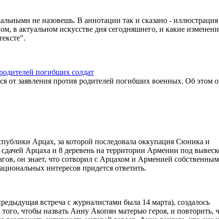
альными не назовешь. В аннотации так и сказано - иллюстрация 
ом, в актуальном искусстве дня сегодняшнего, и какие изменени
тексте".
родителей погибших солдат
я от заявления против родителей погибших военных. Об этом 
спублики Арцах, за которой последовала оккупация Сюника и
й сдачей Арцаха и 8 деревень на территории Армении под вывес
агов, он знает, что сотворил с Арцахом и Арменией собственны
 национальных интересов придется ответить.
редыдущая встреча с журналистами была 14 марта), создалось
и того, чтобы назвать Анну Акопян матерью героя, и повторить, 