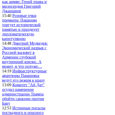
как армян: Гений права и
милосердия Григорий
Джаншиев
15:40
Розовые очки
премьера: Пашинян
торгует исторической
памятью и празднует
дипломатическую
капитуляцию
14:48
Дмитрий Медведев:
Экономический разрыв с
Россией вызовет в
Армении глубокий
внутренний кризис. А
может, и что похуже…
14:19
Инфраструктурные
авантюры Пашиняна
ведут его режим к краху
13:09
Комитет "Ай Дат"
осудил намерение
администрации Трампа
обойти санкции против
Баку
12:53
Истинные посылы
постыдного и опасного