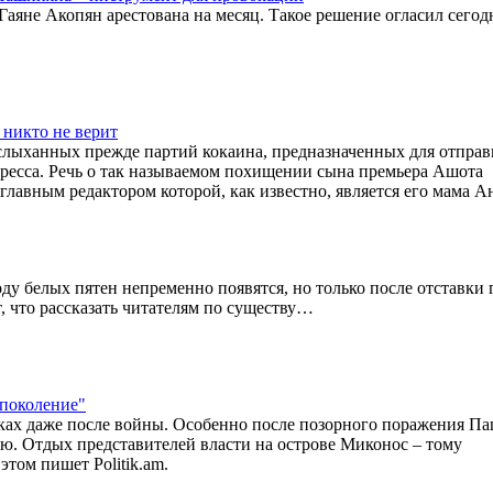
яне Акопян арестована на месяц. Такое решение огласил сегодн
никто не верит
еслыханных прежде партий кокаина, предназначенных для отправ
ресса. Речь о так называемом похищении сына премьера Ашота
главным редактором которой, как известно, является его мама А
у белых пятен непременно появятся, но только после отставки 
, что рассказать читателям по существу…
 поколение"
ках даже после войны. Особенно после позорного поражения П
ью. Отдых представителей власти на острове Миконос – тому
том пишет Politik.am.