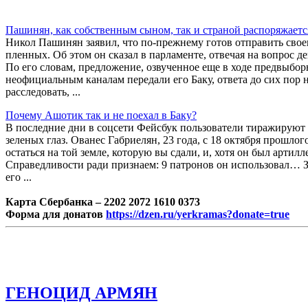
Пашинян, как собственным сыном, так и страной распоряжаетс
Никол Пашинян заявил, что по-прежнему готов отправить свое
пленных. Об этом он сказал в парламенте, отвечая на вопрос д
По его словам, предложение, озвученное еще в ходе предвыбор
неофициальным каналам передали его Баку, ответа до сих пор 
расследовать, ...
Почему Ашотик так и не поехал в Баку?
В последние дни в соцсети Фейсбук пользователи тиражируют
зеленых глаз. Ованес Габриелян, 23 года, с 18 октября прошло
остаться на той земле, которую вы сдали, и, хотя он был артилл
Справедливости ради признаем: 9 патронов он использовал… Зав
его ...
Карта Сбербанка – 2202 2072 1610 0373
Форма для донатов
https://dzen.ru/yerkramas?donate=true
ГЕНОЦИД АРМЯН