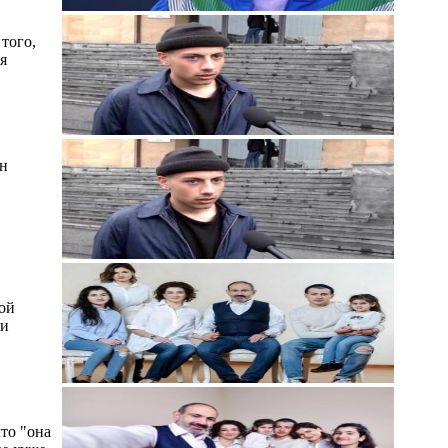
того,
я
он
кой
ми
что "она