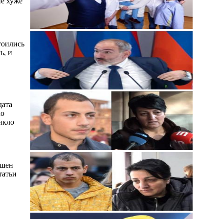
не хуже
тоились
ь, и
дата
ло
икло
ашен
татьи