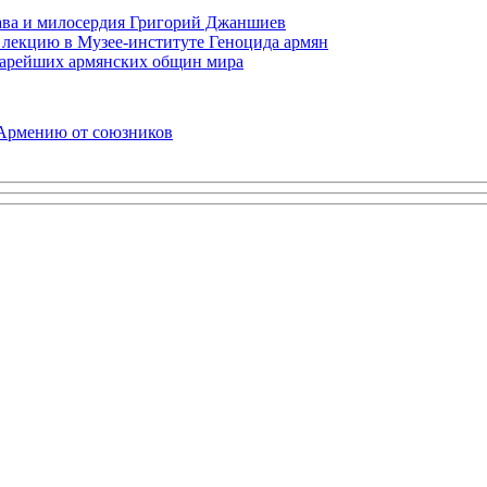
права и милосердия Григорий Джаншиев
 лекцию в Музее-институте Геноцида армян
старейших армянских общин мира
 Армению от союзников