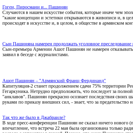
Гоген, Пиросмани и... Пашинян
Случаются в нашем искусстве события, которые иначе чем эпох
"какие концепции и эстетики открываются в живописи и, в цел
происходят в искусстве и, в целом, в обществе в армянском кон
Сын Пашиняна намерен продолжать уголовное преследование 
Сын-премьера Армении Ашот Пашинян не намерен отказыватьс
заявил в беседе с журналистами.
Ашот Пашинян – "Армянский Франц Фердинанд"
Капитуляция-2 станет продолжением сдачи 75% территории Ре
Гегаркуника. Нетрудно предположить, что последует за полно
"анклавов". Пашинян прекрасно осознает последствия своих ш
руками по приказу внешних сил, - знает, что за предательство
Так что же было в Джабраиле?
В ходе пресс-конференции Пашинян не сказал ничего нового (п
впечатление, что встреча 22 мая была организована только рад