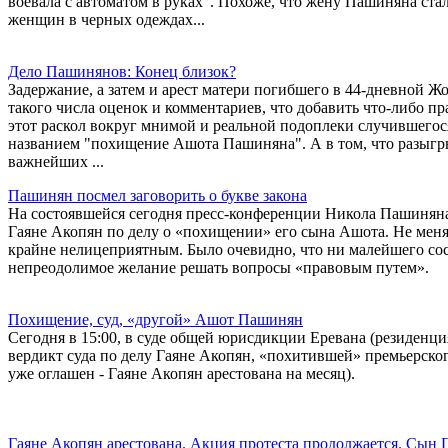
воевала с автоматом в руках". Похоже, что жену Пашиняна стал
женщин в черных одеждах...
Дело Пашинянов: Конец близок?
Задержание, а затем и арест матери погибшего в 44-дневной Ж
такого числа оценок и комментариев, что добавить что-либо п
этот раскол вокруг мнимой и реальной подоплеки случившегося,
названием "похищение Ашота Пашиняна". А в том, что разыгры
важнейших ...
Пашинян посмел заговорить о букве закона
На состоявшейся сегодня пресс-конференции Никола Пашиняна,
Гаяне Акопян по делу о «похищении» его сына Ашота. Не меня
крайне нелицеприятным. Было очевидно, что ни малейшего сост
непреодолимое желание решать вопросы «правовым путем».
Похищение, суд, «другой» Ашот Пашинян
Сегодня в 15:00, в суде общей юрисдикции Еревана (резиденци
вердикт суда по делу Гаяне Акопян, «похитившей» премьерско
уже оглашен - Гаяне Акопян арестована на месяц).
Гаяне Акопян арестована. Акция протеста продолжается. Сын