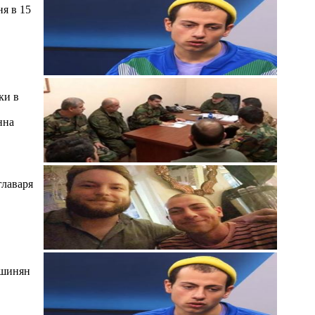
я в 15
ки в
нна
главаря
ашинян