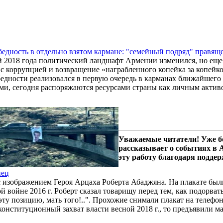
бедность в отдельно взятом кармане: "семейный подряд" правя
 2018 года политический ландшафт Армении изменился, но еще р
 с коррупцией и возвращение «награбленного копейка за копейко
едности реализовался в первую очередь в карманах ближайшего 
ми, сегодня распоряжаются ресурсами страны как личным актив
Уважаемые читатели! Уже б
рассказывает о событиях в
эту работу благодаря подде
нец
с изображением Героя Арцаха Роберта Абаджяна. На плакате был
войне 2016 г. Роберт сказал товарищу перед тем, как подорвать
т эту позицию, мать того!..". Прохожие снимали плакат на телефо
онституционный захват власти весной 2018 г., то предъявили мас