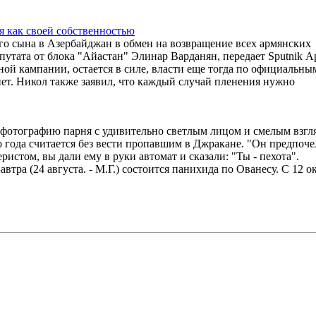
я как своей собственностью
го сына в Азербайджан в обмен на возвращение всех армянских
епутата от блока "Айастан" Элинар Варданян, передает Sputnik 
ной кампании, остается в силе, власти еще тогда по официальны
нет. Никол также заявил, что каждый случай пленения нужно
 фотографию парня с удивительно светлым лицом и смелым взгл
го года считается без вести пропавшим в Джракане. "Он предпоче
еристом, вы дали ему в руки автомат и сказали: "Ты - пехота".
тра (24 августа. - М.Г.) состоится панихида по Ованесу. С 12 о