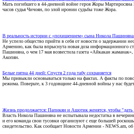
Мать погибшего в 44-дневной войне героя Жоры Мартиросяна Га
часов судья Чичоян, по злой иронии судьбы тоже Жора.
В реальность истории с «похищением» сына Никола Пашиняна 
Не успело общество прийти в себя от новости о задержании н
Армению, как была впрыснута новая доза информационного ст
Пашиняна, о чем 17 мая возвестила газета «Айкакан жаманак», 
Акопян.
Белые пятна 44 дней: Спустя 2 года табу сохраняется
Мы привыкли основываться только на фактах. А факты по повод
режима. Поверьте, к 3 годовщине 44-дневной войны у нас будет
Жизнь продолжается: Папикян и Ашотик женятся, чтобы "дать
Власть Никола Пашиняна не испытывала недостатка в вечерин
и его команда свои тусовки организуют с еще большей роскош
свидетельство. Как сообщает Новости Армении - NEWS.am, об э