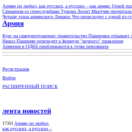
Армян он любил, как русских, а русских – как армян: Гений 
Связанная со спецслужбами Турции Лилит Мкртчян прочитала
Четыре этапа армянского Ливана: Что происходит с одной из 
Армия
Курс на самоуничтожение: правительство Пашиняна отрывает
Никол Пашинян переходит к формуле "вечного" правления
Армения и ОДКБ приближаются к точке невозврата
Регистрация
Войти
РАСШИРЕННЫЙ ПОИСК
лента новостей
17:03
Армян он любил,
как русских, а русских –