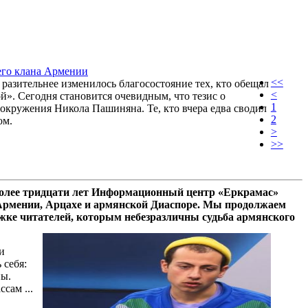
щего клана Армении
<<
азительнее изменилось благосостояние тех, кто обещал
<
й». Сегодня становится очевидным, что тезис о
1
окружения Никола Пашиняна. Те, кто вчера едва сводил
2
ом.
>
>>
олее тридцати лет Информационный центр «Еркрамас»
 Армении, Арцахе и армянской Диаспоре. Мы продолжаем
ржке читателей, которым небезразличны судьба армянского
и
 себя:
ны.
сам ...