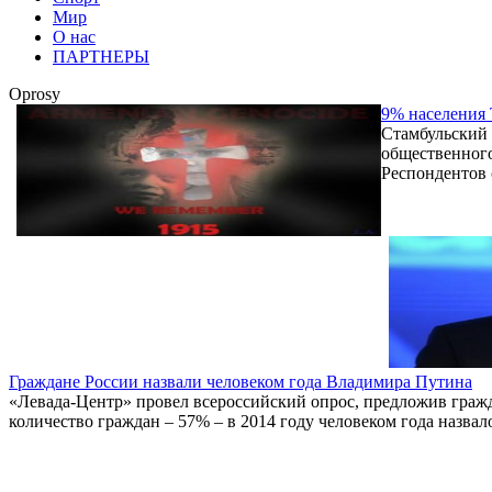
Мир
О нас
ПАРТНЕРЫ
Oprosy
9% населения 
Стамбульский
общественного
Респондентов 
Граждане России назвали человеком года Владимира Путина
«Левада-Центр» провел всероссийский опрос, предложив гражд
количество граждан – 57% – в 2014 году человеком года назва