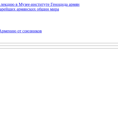
 лекцию в Музее-институте Геноцида армян
старейших армянских общин мира
 Армению от союзников