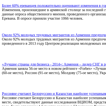
Более 60% ереванцев положительно оценивают изменения в горо
Изменения, произошедшие в армянской столице за последний 
данные опроса общественного мнения, проведенного организацие
Еревана. В опросе приняли участие 1066 человек.
Около 92% молодых трудовых мигрантов из Армении предпочи
Около 92% молодых трудовых мигрантов из Армении предпочита
проведенного в 2013 году Центром реализации молодежных и
«Лучшие страны для бизнеса - 2014»: Армения – лидер СНГ в р
Армения заняла 56-ое место в новом рейтинге «Forbes» «Лучши
(60-ое место), Россию (91-ое место), Молдову (75-ое место), Ук
Россияне считают Белоруссию и Казахстан наиболее успешным
Россияне считают Белоруссию и Казахстан наиболее успешными
месте, свидетельствуют данные исследования ВЦИОМ, предста