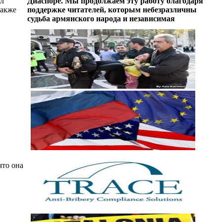
ил
Диаспоре. Мы продолжаем эту работу благодаря
также
поддержке читателей, которым небезразличны
судьба армянского народа и независимая
что она