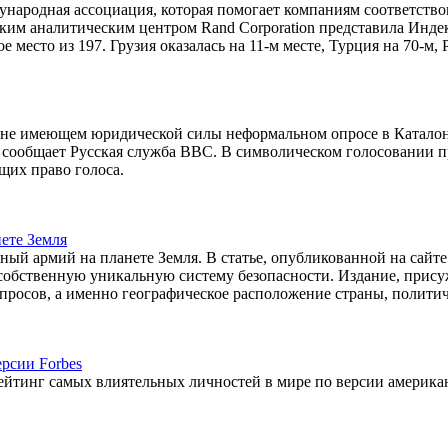
ународная ассоциация, которая помогает компаниям соответство
ким аналитическим центром Rand Corporation представила Инде
место из 197. Грузия оказалась на 11-м месте, Турция на 70-м, 
 не имеющем юридической силы неформальном опросе в Катало
м сообщает Русская служба ВВС. В символическом голосовании 
щих право голоса.
нете Земля
щный армий на планете Земля. В статье, опубликованной на сайте
ю собственную уникальную систему безопасности. Издание, прис
просов, а именно географическое расположение страны, полити
рсии Forbes
ейтинг самых влиятельных личностей в мире по версии америка