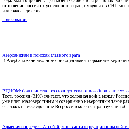
года. Были опрошены 1,6 тысячи человек в 52 регионах Росс
отношение россиян к успешности стран, входящих в СНГ, мнен
измерялось доверие ...
Голосование
Азербайджан в поисках главного врага
В Азербайджане неоднозначно оценивают поражение вертолета
ВЦИОМ: большинство россиян допускают возобновление хол
Треть россиян (31%) считают, что холодная война между Россие
уже идет. Маловероятным и совершенно невероятным такое ра
ссылаясь на исследование Всероссийского центра изучения о
Армения опередила Азербайджан в антикоррупционном рейтинг