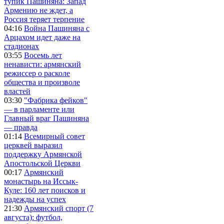
тупик Пашиняна: Запад
Армению не ждет, а
Россия теряет терпение
04:16
Война Пашиняна с
Арцахом идет даже на
стадионах
03:55
Восемь лет
ненависти: армянский
режиссер о расколе
общества и произволе
властей
03:30
"Фабрика фейков"
— в парламенте или
Главный враг Пашиняна
— правда
01:14
Всемирный совет
церквей выразил
поддержку Армянской
Апостольской Церкви
00:17
Армянский
монастырь на Иссык-
Куле: 160 лет поисков и
надежды на успех
21:30
Армянский спорт (7
августа): футбол,