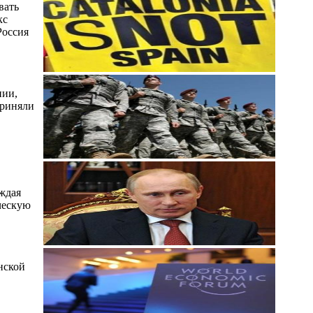
вать
кс
Россия
нии,
приняли
уждая
ческую
нской