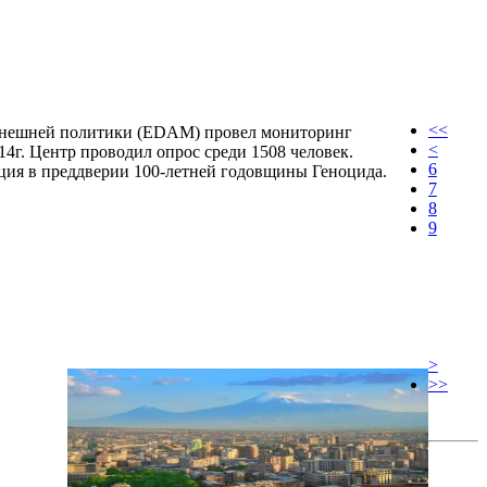
<<
 внешней политики (EDAM) провел мониторинг
<
14г. Центр проводил опрос среди 1508 человек.
6
ция в преддверии 100-летней годовщины Геноцида.
7
8
9
>
>>