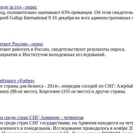
де за год - опрос
год, положительно оценивают 63% ереванцев. Об этом свидетел
й Gallup International 9-16 декабря во всех административных 
тают Россию - опрос
ют работать в России, свидетельствуют результаты опроса,
нициатив и Институтом молодежных исследований.
ейтинге «Forbes»
е страны для бизнеса - 2014», опередив соседей по СНГ: Азерба
раину (88-ое место), Киргизию (101-ое место) и другие страны.
и среди стран СНГ, Армения – четвертая
 среди стран СНГ государствами, на Армения находится на чет
вленного в понедельник. Исследование проводилось в ноябре 2