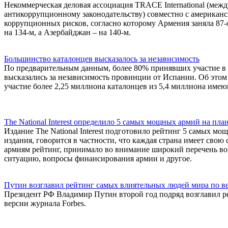
Некоммерческая деловая ассоциация TRACE International (межд
антикоррупционному законодательству) совместно с американс
коррупционных рисков, согласно которому Армения заняла 87-ое 
на 134-м, а Азербайджан – на 140-м.
Большинство каталонцев высказалось за независимость
По предварительным данным, более 80% принявших участие в
высказались за независимость провинции от Испании. Об это
участие более 2,25 миллиона каталонцев из 5,4 миллиона имею
The National Interest определило 5 самых мощных армий на пла
Издание The National Interest подготовило рейтинг 5 самых мо
издания, говорится в частности, что каждая страна имеет сво
армиям рейтинг, принимало во внимание широкий перечень во
ситуацию, вопросы финансирования армии и другое.
Путин возглавил рейтинг самых влиятельных людей мира по ве
Президент РФ Владимир Путин второй год подряд возглавил р
версии журнала Forbes.