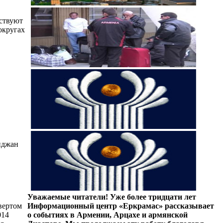
ьствуют
округах
йджан
Уважаемые читатели! Уже более тридцати лет
вертом
Информационный центр «Еркрамас» рассказывает
014
о событиях в Армении, Арцахе и армянской