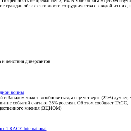
ии. Погрешность не превышает 3,5%. В ходе опроса ВЦИОМ изуч
ие граждан об эффективности сотрудничества с каждой из них, 
 и действия диверсантов
одной войны
й и Западом может возобновиться, а еще четверть (25%) думает, 
звитие событий считают 35% россиян. Об этом сообщает ТАСС,
бщественного мнения (ВЦИОМ).
е TRACE International