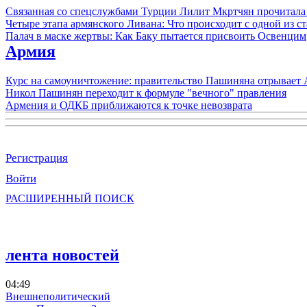
Связанная со спецслужбами Турции Лилит Мкртчян прочитала
Четыре этапа армянского Ливана: Что происходит с одной из 
Палач в маске жертвы: Как Баку пытается присвоить Освенцим
Армия
Курс на самоуничтожение: правительство Пашиняна отрывает
Никол Пашинян переходит к формуле "вечного" правления
Армения и ОДКБ приближаются к точке невозврата
Регистрация
Войти
РАСШИРЕННЫЙ ПОИСК
лента новостей
04:49
Внешнеполитический