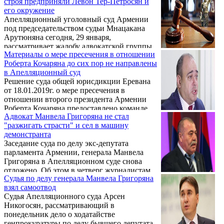
строя предприняли Левон Тер-Петросян и
его окружение
Апелляционный уголовный суд Армении
под председательством судьи Мнацакана
Арутюняна сегодня, 29 января,
рассматривает жалобу адвокатской группы
Материалы о мере пресечения в отношении
касательно меры пресечения в отношении
Роберта Кочаряна до сих пор не направлены
второго президента РА Роберта Кочаряна.
в Апелляционный суд
Решение суда общей юрисдикции Еревана
от 18.01.2019г. о мере пресечения в
отношении второго президента Армении
Роберта Кочаряна предоставлено команде
Адвокат Манвела Григоряна не стал
адвокатов Роберта Кочаряна 21.01.2019 г., в
"разжигать страсти" и сел в машину
конце рабочего дня, после представления в
демонстранта
суд адвокатами дополнительного прошения.
Заседание суда по делу экс-депутата
парламента Армении, генерала Манвела
Григоряна в Апелляционном суде снова
отложено. Об этом в четверг журналистам
Судья по делу генерала Манвела Григоряна
сообщил адвокат Манвела Григоряна -
взял самоотвод
Арсен Мкртчян.
Судья Апелляционного суда Арсен
Никогосян, рассматривающий в
понедельник дело о ходатайстве
генпрокуратуры по делу бывшего депутата