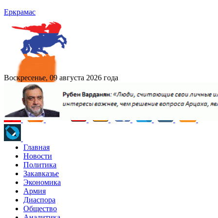
Еркрамас
Воскресенье, 09 августа 2026 года
Главная
Новости
Политика
Закавказье
Экономика
Армия
Диаспора
Общество
Аналитика