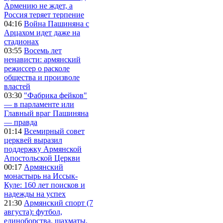
Армению не ждет, а
Россия теряет терпение
04:16
Война Пашиняна с
Арцахом идет даже на
стадионах
03:55
Восемь лет
ненависти: армянский
режиссер о расколе
общества и произволе
властей
03:30
"Фабрика фейков"
— в парламенте или
Главный враг Пашиняна
— правда
01:14
Всемирный совет
церквей выразил
поддержку Армянской
Апостольской Церкви
00:17
Армянский
монастырь на Иссык-
Куле: 160 лет поисков и
надежды на успех
21:30
Армянский спорт (7
августа): футбол,
единоборства, шахматы,