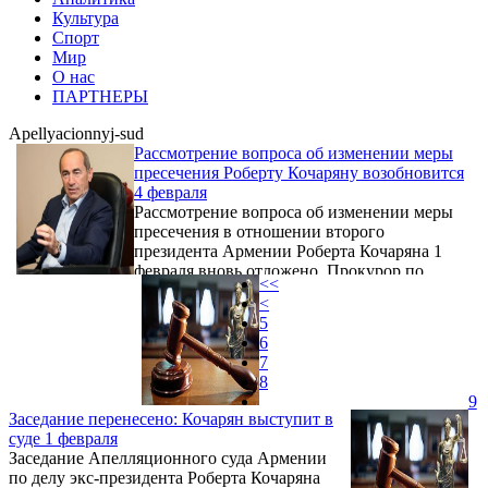
Культура
Спорт
Мир
О нас
ПАРТНЕРЫ
Apellyacionnyj-sud
Рассмотрение вопроса об изменении меры
пресечения Роберту Кочаряну возобновится
4 февраля
Рассмотрение вопроса об изменении меры
пресечения в отношении второго
президента Армении Роберта Кочаряна 1
февраля вновь отложено. Прокурор по
<<
данному делу Ваагн Мурадян в беседе с
<
журналистами заявил о том, что сторона
5
защиты полностью представила свою
6
жалобу, после чего выступил и сам Кочарян.
7
8
9
Заседание перенесено: Кочарян выступит в
суде 1 февраля
Заседание Апелляционного суда Армении
по делу экс-президента Роберта Кочаряна