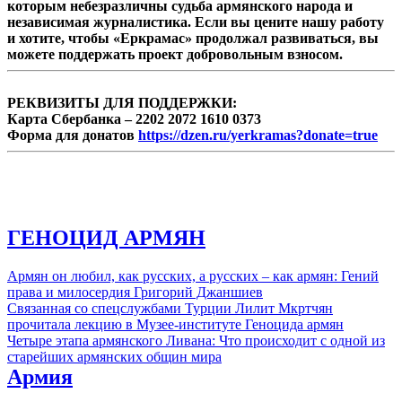
которым небезразличны судьба армянского народа и
независимая журналистика. Если вы цените нашу работу
и хотите, чтобы «Еркрамас» продолжал развиваться, вы
можете поддержать проект добровольным взносом.
РЕКВИЗИТЫ ДЛЯ ПОДДЕРЖКИ:
Карта Сбербанка – 2202 2072 1610 0373
Форма для донатов
https://dzen.ru/yerkramas?donate=true
ГЕНОЦИД АРМЯН
Армян он любил, как русских, а русских – как армян: Гений
права и милосердия Григорий Джаншиев
Связанная со спецслужбами Турции Лилит Мкртчян
прочитала лекцию в Музее-институте Геноцида армян
Четыре этапа армянского Ливана: Что происходит с одной из
старейших армянских общин мира
Армия