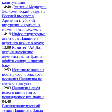
капитуляцию
14:48
Дмитрий Медведев:
Экономический разрыв с
Россией вызовет в
Армении глубокий
внутренний кризис. А
может, и что похуже…
14:19
Инфраструктурные
авантюры Пашиняна
ведут его режим к краху
13:09
Комитет "Ай Дат"
осудил намерение
администрации Трампа
обойти санкции против
Баку
12:53
Истинные посылы
постыдного и опасного
послания Пашиняна по
случаю 8 августа
12:03
Пашинян нашёл
нового виноватого:
неожиданное признание
04:49
Внешнеполитический
тупик Пашиняна: Запад