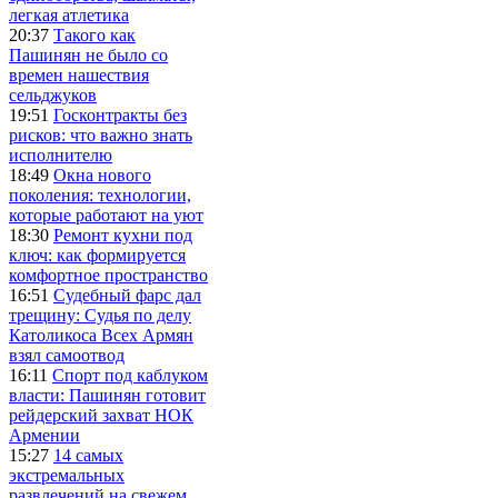
легкая атлетика
20:37
Такого как
Пашинян не было со
времен нашествия
сельджуков
19:51
Госконтракты без
рисков: что важно знать
исполнителю
18:49
Окна нового
поколения: технологии,
которые работают на уют
18:30
Ремонт кухни под
ключ: как формируется
комфортное пространство
16:51
Судебный фарс дал
трещину: Судья по делу
Католикоса Всех Армян
взял самоотвод
16:11
Спорт под каблуком
власти: Пашинян готовит
рейдерский захват НОК
Армении
15:27
14 самых
экстремальных
развлечений на свежем