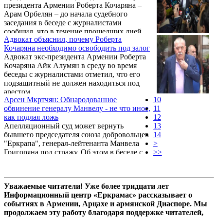
президента Армении Роберта Кочаряна –
Арам Орбелян – до начала судебного
заседания в беседе с журналистами
сообщил, что в течение прошедших дней
Адвокат объяснил, почему Роберта
были запрещены свидания с его
Кочаряна необходимо освободить под залог
подзащитным. Свидания были разрешены
Адвокат экс-президента Армении Роберта
только адвокатам, что установлено законом.
Кочаряна Айк Алумян в среду во время
беседы с журналистами отметил, что его
подзащитный не должен находиться под
арестом.
Арсен Мкртчян: Обнародованное
10
обвинение генералу Манвелу - не что иное,
11
как подлая ложь
12
Апелляционный суд может вернуть
13
бывшего председателя союза добровольцев
14
"Еркрапа", генерал-лейтенанта Манвела
>
Григоряна под стражу. Об этом в беседе с
>>
корреспондентом Sputnik Армения сообщил
адвокат Григоряна – Арсен Мкртчян.
Уважаемые читатели! Уже более тридцати лет
Информационный центр «Еркрамас» рассказывает о
событиях в Армении, Арцахе и армянской Диаспоре. Мы
продолжаем эту работу благодаря поддержке читателей,