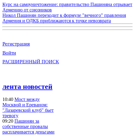
Курс на самоуничтожение: правительство Пашиняна отрывает
Армению от союзников
Никол Пашинян переходит к формуле "вечного" правления
Армения и ОДКБ приближаются к точке невозврата
Регистрация
Войти
РАСШИРЕННЫЙ ПОИСК
лента новостей
10:40
Мост между
Москвой и Ереваном:
"Лазаревский клуб" бьет
тревогу
09:20
Пашинян за
собственные провалы
расплачивается деньгами