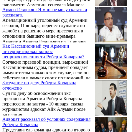
парламента Армении, генерала Манвела
Армен Геворкян: Я многое могу сказать и
Григоряна взял самоотвод. Об этом
рассказать
журналистам сообщил прокурор Ваге
Апелляционный уголовный суд Армении
Долмазян, не уточнив, какая сторона
сегодня, 11 января, перенес слушания по
ходатайствовала о самоотводе. В свою
жалобе на решение о мере пресечения в
очередь адвокаты Григоряна сообщили, что
отношении бывшего вице-премьера
ходатайство о самоотводе было предложено
Армении Армена Геворкяна на 17 января.
ими. После самоотвода Никогосяна суд
Как Кассационный суд Армении
удалился на перерыв.
интерпретировал вопрос
неприкосновенности Роберта Кочаряна?
Согласно правовой позиции, выраженной
Кассационным судом, президент обладает
иммунитетом только в том случае, если он
действовал в рамках своих полномочий, не
Заседание по делу Роберта Кочаряна
выходил за рамки своих полномочий и не
отложено
использовал их в личных целях. Об этом
Суд по делу об освобождении экс-
заявил беседе с журналистами в
президента Армении Роберта Кочаряна
Шенгавитской резиденции суда общей
перенесено на завтра - 10 января, сказал
юрисдикции Еревана 9 января один из
журналистам адвокат Айк Алумян после
адвокатов второго президента Армении
заседания.
Роберта Кочаряна Айк Алумян.
Адвокат рассказал об условиях содержания
Роберта Кочаряна
Представитель команды адвокатов второго