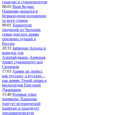
граждан и суверенитетом
08:05
Яков Кедми:
Пашинян оказался в
безвыходном положении
со всех сторон
00:01
Хранители
традиций из Чалтыря:
семья донских армян
признана лучшей в
России
20:33
Забвение Арцаха и
коридор для
Азербайджана: Армения
теряет суверенитет над
Сюником
17:03
Армян он любил,
как русских, а русских –
как армян: Гений права и
милосердия Григорий
Джаншиев
15:40
Розовые очки
премьера: Пашинян
торгует исторической
памятью и празднует
дипломатическую