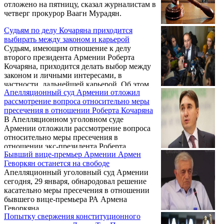
отложено на пятницу, сказал журналистам в
четверг прокурор Ваагн Мурадян.
Судьям по делу Кочаряна приходится
выбирать между законом и карьерой
Судьям, имеющим отношение к делу
второго президента Армении Роберта
Кочаряна, приходится делать выбор между
законом и личными интересами, в
частности, дальнейшей карьерой. Об этом
Апелляционный суд Армении отложил
адвокат Кочаряна – Айк Алумян – заявил во
рассмотрение вопроса относительно меры
вторник журналистам в Апелляционном
пресечения в отношении Роберта Кочаряна
суде.
В Апелляционном уголовном суде
Армении отложили рассмотрение вопроса
относительно меры пресечения в
отношении экс-президента Роберта
Бывший вице-премьер Армении Армен
Кочаряна. Прокуроры по данному делу
Геворкян останется на свободе
попросили у суда время для ознакомления с
Апелляционный уголовный суд Армении
жалобой стороны защиты Кочаряна. Его
сегодня, 29 января, обнародовал решение
рассмотрение продолжится 31 января.
касательно меры пресечения в отношении
бывшего вице-премьера РА Армена
Геворкяна.
Попытку свержения конституционного