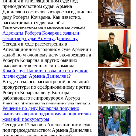
14 июня в Апелляционном суде под
Армена Даниеляна. Он армянин по
председательством судьи Армена
национальности, живет и работает во
Даниеляна состоялось второе заседание по
Франции.
делу Роберта Кочаряна. Как известно,
рассматриваются две жалобы
Генпрокуратуры на вынесенные судьей
Адвокаты Роберта Кочаряна заявили
Давидом Григоряном решения об
самоотвод судье Армену Даниеляну
освобождении второго президента под
Сегодня в ходе рассмотрения в
личное поручительство и о
Апелляционном уголовном суде Армении
приостановлении слушания уголовного
жалоб по уголовному делу экс-президента
дела до решения Конституционного суда.
Роберта Кочаряна и других бывших
высокопоставленных лиц команда
Какой груз Пашинян взвалил на хрупкие
адвокатов второго президента представила
плечи судьи Армена Даниеляна?
ходатайство о самоотводе судьи Армена
В суде началось рассмотрений апелляций
Даниеляна.
прокуратуры по сфабрикованному против
Роберта Кочаряна делу. Контора
работающего генпрокурором Артура
Давтяна обжаловала решение суда первой
Решение по делу Кочаряна поручено
инстанции об освобождении Кочаряна под
выносить верноподданному исполнителю
личное поручительство (речь о
желаний прокуратуры
поручительствах бывшего и действующего
Сегодня в 12 часов в Апелляционном суде
президентов Арцаха Аркадия Гукасяна и
под председательством Армена Даниеляна
Бако Саакяна) и передачу дела в
начинается слушание двух жалоб