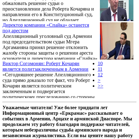
обжаловать решение судьи о
приостановлении дела Роберта Кочаряна и
направлении его в Конституционный суд,
но Апелляционный суд не обладает
Директор компании «Спайка» останется
юрисдикцией для оценки того, оправдано
под арестом
ли решение суда первой инстанции
Апелляционный уголовный суд Армении
обратиться в Конституционный суд», -
под председательством судьи Мгера
Заявил радио Азатутюн адвокат бывшего
Аргаманяна принял решение отклонить
президента Армении Роберта Кочаряна
жалобу стороны защиты о решении ареста
Арам Орбелян.
основателя и директора компании «Спайка»
Виктор Согомонян: Роберт Кочарян
10
Давида Казаряна и ходатайство стороны
является политзаключенным в Армении
11
защиты об освобождении его под залог. Об
«Сегодняшнее решение Апелляционного
12
этом 30 апреля в беседе журналистами
суда прямо доказало тот факт, что Роберт
>
заявил адвоката Казаряна Карен Сардарян.
Кочарян является политическим
>>
заключенным и подвергается
политическому преследованию со стороны
новых властей», – заявил в интервью
Уважаемые читатели! Уже более тридцати лет
«Пятому каналу» руководитель офиса
Информационный центр «Еркрамас» рассказывает о
второго президента Армении Роберта
событиях в Армении, Арцахе и армянской Диаспоре. Мы
Кочаряна – Виктор Согомонян,
продолжаем эту работу благодаря поддержке читателей,
комментируя обнародованное сегодня
которым небезразличны судьба армянского народа и
решение суда.
независимая журналистика. Если вы цените нашу работу