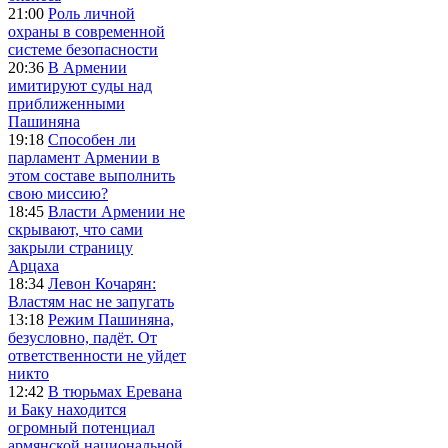
21:00
Роль личной
охраны в современной
системе безопасности
20:36
В Армении
имитируют суды над
приближенными
Пашиняна
19:18
Способен ли
парламент Армении в
этом составе выполнить
свою миссию?
18:45
Власти Армении не
скрывают, что сами
закрыли страницу
Арцаха
18:34
Левон Кочарян:
Властям нас не запугать
13:18
Режим Пашиняна,
безусловно, падёт. От
ответственности не уйдет
никто
12:42
В тюрьмах Еревана
и Баку находится
огромный потенциал
армянской национальной