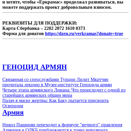
и хотите, чтобы «Еркрамас» продолжал развиваться, вы
можете поддержать проект добровольным взносом.
РЕКВИЗИТЫ ДЛЯ ПОДДЕРЖКИ:
Карта Сбербанка – 2202 2072 1610 0373
Форма для донатов
https://dzen.ru/yerkramas?donate=true
ГЕНОЦИД АРМЯН
Связанная со спецслужбами Турции Лилит Мкртчян
прочитала лекцию в Музее-институте Геноцида армян
Четыре этапа армянского Ливана: Что происходит с одной из
старейших армянских общин мира
Палач в маске жертвы: Как Баку пытается присвоить
Освенцим
Армия
Никол Пашинян переходит к формуле "вечного" правления
Армения и ОДКБ приближаются к точке невозврата