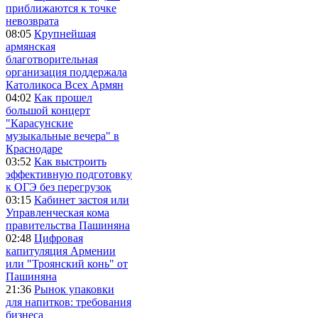
приближаются к точке
невозврата
08:05
Крупнейшая
армянская
благотворительная
организация поддержала
Католикоса Всех Армян
04:02
Как прошел
большой концерт
"Карасунские
музыкальные вечера" в
Краснодаре
03:52
Как выстроить
эффективную подготовку
к ОГЭ без перегрузок
03:15
Кабинет застоя или
Управленческая кома
правительства Пашиняна
02:48
Цифровая
капитуляция Армении
или "Троянский конь" от
Пашиняна
21:36
Рынок упаковки
для напитков: требования
бизнеса