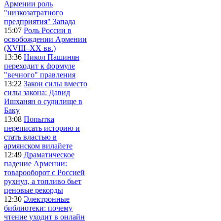
Армении роль
"низкозатратного
предприятия" Запада
15:07
Роль России в
освобождении Армении
(XVIII–XX вв.)
13:36
Никол Пашинян
переходит к формуле
"вечного" правления
13:22
Закон силы вместо
силы закона: Давид
Ишханян о судилище в
Баку
13:08
Попытка
переписать историю и
стать властью в
армянском вилайете
12:49
Драматическое
падение Армении:
товарооборот с Россией
рухнул, а топливо бьет
ценовые рекорды
12:30
Электронные
библиотеки: почему
чтение уходит в онлайн