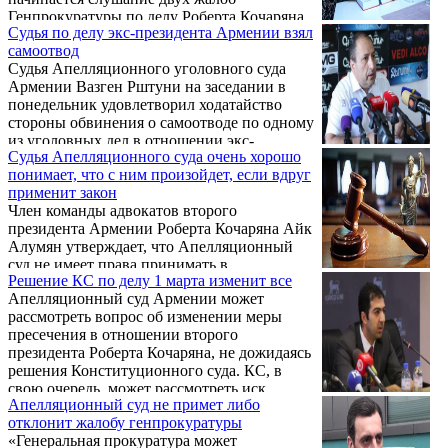
Конституционный суд.
Генпрокуратуры по делу Роберта Кочаряна.
Судья по делу экс-президента Армении взял
Речь идет об обжаловании двух решений
самоотвод
судьи Давида Григоряна: о замене меры
Судья Апелляционного уголовного суда
пресечения второму президенту (как
Армении Вазген Рштуни на заседании в
известно, он был освобожден из-под стражи
понедельник удовлетворил ходатайство
под поручительство бывшего и
стороны обвинения о самоотводе по одному
действующего президентов Арцаха) и
из уголовных дел в отношении экс-
приостановлении слушания до вынесения
Судья Апелляционного суда очень хорошо
президента Роберта Кочаряна.
решения Конституционного суда. По
понимает, что с ним произойдет, если вдруг
мнению адвоката Айка Алумяна, оба эти
применит закон
решения обжалованию не ...
Член команды адвокатов второго
президента Армении Роберта Кочаряна Айк
Алумян утверждает, что Апелляционный
суд не имеет права принимать в
Решение КС по делу 1 марта изменит все
производство поданные генеральным
Апелляционный суд Армении может
прокурором жалобы.
рассмотреть вопрос об изменении меры
пресечения в отношении второго
президента Роберта Кочаряна, не дожидаясь
решения Конституционного суда. КС, в
свою очередь, может рассмотреть иск,
Апелляционный суд не примет либо
поданный судьей Давидом Григоряном по
отклонит жалобу генпрокуратуры
делу 1 марта, не дожидаясь решения
«Генеральная прокуратура может
Апелляционного суда.