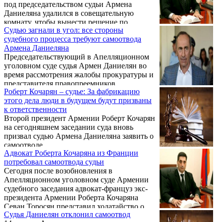
под председательством судьи Армена
Даниеляна удалился в совещательную
комнату, чтобы вынести решение по
Судью загнали в угол: все стороны
ходатайству представителя пострадавшего
судебного процесса требуют самоотвода
по делу 1 марта Седы Сафарян и других.
Армена Даниеляна
Председательствующий в Апелляционном
уголовном суде судья Армен Даниелян во
время рассмотрения жалобы прокуратуры и
представителя правопреемников
Роберт Кочарян – судье: За фабрикацию
пострадавших по делу экс-президента
этого дела люди в будущем будут призваны
Роберта Кочаряна и других бывших
к ответственности
высокопоставленных лиц оказался в
Второй президент Армении Роберт Кочарян
безвыходной ситуации. Все стороны
на сегодняшнем заседании суда вновь
судебного процесса заявили о его
призвал судью Армена Даниеляна заявить о
самоотводе, что свидетельствует о глубоком
самоотводе.
недоверии к судье.
Адвокат Роберта Кочаряна из Франции
потребовал самоотвода судьи
Сегодня после возобновления в
Апелляционном уголовном суде Армении
судебного заседания адвокат-француз экс-
президента Армении Роберта Кочаряна
Севан Торосян представил ходатайство о
Судья Даниелян отклонил самоотвод
самоотводе председательствующего судьи