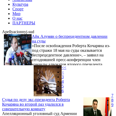
Культура
Спорт
Мир
О нас
ПАРТНЕРЫ
Apellyacionnyj-sud
Айк Алумян о беспрецедентном давлении
на суды
«После освобождения Роберта Кочаряна из-
под стражи 18 мая на суды оказывается
беспрецедентное давление», – заявил на
сегодняшней пресс-конференции член
команды адвокатов второго президента
<<
Армении Роберта Кочаряна.
<
3
4
5
6
7
Судья по делу экс-президента Роберта
8
Кочаряна во второй раз удалился в
9
совещательную комнату
Апелляционный уголовный суд Армении