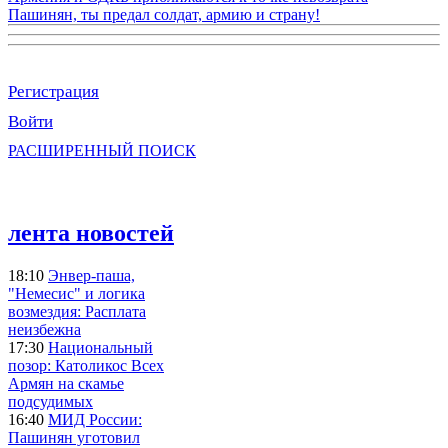
Пашинян, ты предал солдат, армию и страну!
Регистрация
Войти
РАСШИРЕННЫЙ ПОИСК
лента новостей
18:10
Энвер-паша,
"Немесис" и логика
возмездия: Расплата
неизбежна
17:30
Национальный
позор: Католикос Всех
Армян на скамье
подсудимых
16:40
МИД России:
Пашинян уготовил