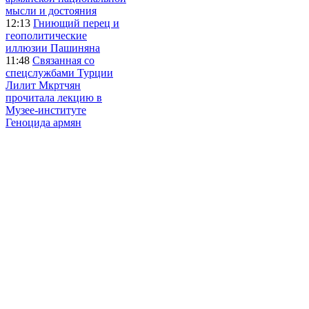
мысли и достояния
12:13
Гниющий перец и
геополитические
иллюзии Пашиняна
11:48
Связанная со
спецслужбами Турции
Лилит Мкртчян
прочитала лекцию в
Музее-институте
Геноцида армян