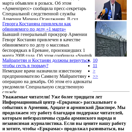
марта объявлен в розыск. Об этом
«Арменпресс» сообщила пресс-секретарь
Специальной следственной службы
Армении Марина Оганджанян. В суд
Геворга Костаняна привлекли как
представлено ходатайство об избрании в
обвиняемого по делу «1 марта»
отношении него ареста в качестве меры
Бывший генеральный прокурор Армении
пресечения”, – сообщила Оганджанян.
Геворг Костанян привлечен в качестве
обвиняемого по делу о массовых
беспорядках в Ереване, произошедших 1
марта 2008 года. Об этом сообщила «Sputnik
Майрапетян и Костанян должны вернуться,
10
Армения» пресс-секретарь Специальной
чтобы сесть в тюрьму?
11
следственной службы Марина Оганджанян
Немецкие врачи назначили известному
>
предпринимателю Самвелу Майрапетяну
>>
операцию на декабрь. Об этом его адвокаты
уведомили Специальную следственную
службу.
Уважаемые читатели! Уже более тридцати лет
Информационный центр «Еркрамас» рассказывает о
событиях в Армении, Арцахе и армянской Диаспоре. Мы
продолжаем эту работу благодаря поддержке читателей,
которым небезразличны судьба армянского народа и
независимая журналистика. Если вы цените нашу работу
и хотите, чтобы «Еркрамас» продолжал развиваться, вы