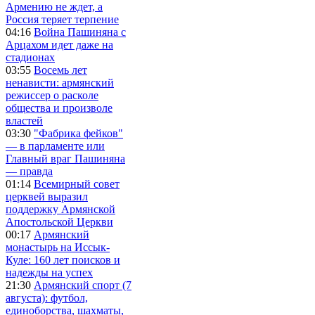
Армению не ждет, а
Россия теряет терпение
04:16
Война Пашиняна с
Арцахом идет даже на
стадионах
03:55
Восемь лет
ненависти: армянский
режиссер о расколе
общества и произволе
властей
03:30
"Фабрика фейков"
— в парламенте или
Главный враг Пашиняна
— правда
01:14
Всемирный совет
церквей выразил
поддержку Армянской
Апостольской Церкви
00:17
Армянский
монастырь на Иссык-
Куле: 160 лет поисков и
надежды на успех
21:30
Армянский спорт (7
августа): футбол,
единоборства, шахматы,