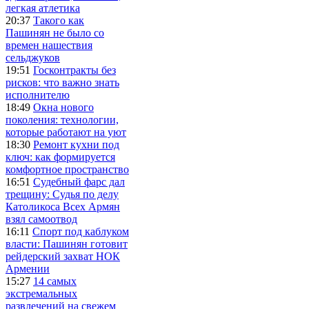
легкая атлетика
20:37
Такого как
Пашинян не было со
времен нашествия
сельджуков
19:51
Госконтракты без
рисков: что важно знать
исполнителю
18:49
Окна нового
поколения: технологии,
которые работают на уют
18:30
Ремонт кухни под
ключ: как формируется
комфортное пространство
16:51
Судебный фарс дал
трещину: Судья по делу
Католикоса Всех Армян
взял самоотвод
16:11
Спорт под каблуком
власти: Пашинян готовит
рейдерский захват НОК
Армении
15:27
14 самых
экстремальных
развлечений на свежем