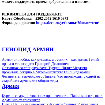
можете поддержать проект добровольным взносом.
РЕКВИЗИТЫ ДЛЯ ПОДДЕРЖКИ:
Карта Сбербанка – 2202 2072 1610 0373
Форма для донатов
https://dzen.ru/yerkramas?donate=true
ГЕНОЦИД АРМЯН
Армян он любил, как русских, а русских – как армян: Гений
права и милосердия Григорий Джаншиев
Связанная со спецслужбами Турции Лилит Мкртчян
прочитала лекцию в Музее-институте Геноцида армян
Четыре этапа армянского Ливана: Что происходит с одной из
старейших армянских общин мира
Армия
Курс на самоуничтожение: правительство Пашиняна отрывает
Армению от союзников
Никол Пашинян переходит к формуле "вечного" правления