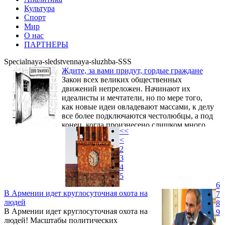
Культура
Спорт
Мир
О нас
ПАРТНЕРЫ
Specialnaya-sledstvennaya-sluzhba-SSS
Ждите, за вами придут, гордые граждане
Закон всех великих общественных
движений непреложен. Начинают их
идеалисты и мечтатели, но по мере того,
как новые идеи овладевают массами, к делу
все более подключаются честолюбцы, а под
конец, когда произнесено слишком много
<<
звучных слов, напечатано слишком много
<
бумажных денег и от наступившего царства
2
разума всех с души воротит, дело
3
завершают циники, окруженные
4
подлецами. И начинается реакция.
5
6
В Армении идет круглосуточная охота на
7
людей
8
В Армении идет круглосуточная охота на
9
людей! Масштабы политических