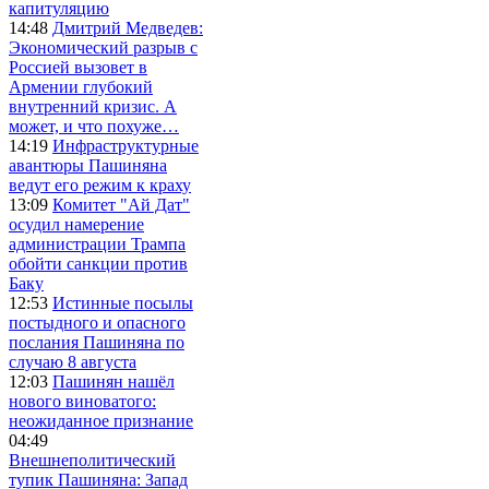
капитуляцию
14:48
Дмитрий Медведев:
Экономический разрыв с
Россией вызовет в
Армении глубокий
внутренний кризис. А
может, и что похуже…
14:19
Инфраструктурные
авантюры Пашиняна
ведут его режим к краху
13:09
Комитет "Ай Дат"
осудил намерение
администрации Трампа
обойти санкции против
Баку
12:53
Истинные посылы
постыдного и опасного
послания Пашиняна по
случаю 8 августа
12:03
Пашинян нашёл
нового виноватого:
неожиданное признание
04:49
Внешнеполитический
тупик Пашиняна: Запад