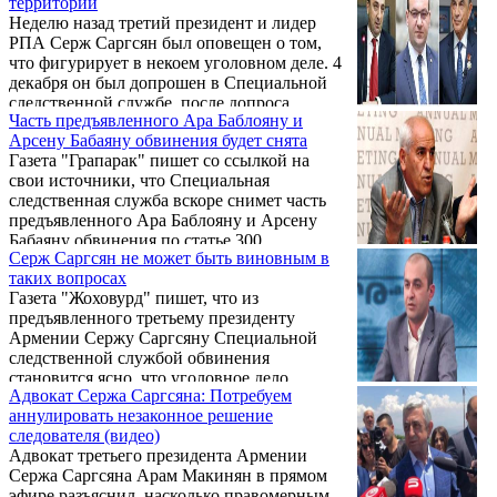
территорий
Костаняна, находящегося в настоящее время
Неделю назад третий президент и лидер
в России.
РПА Серж Саргсян был оповещен о том,
что фигурирует в некоем уголовном деле. 4
декабря он был допрошен в Специальной
следственной службе, после допроса
Часть предъявленного Ара Баблояну и
состоялась очная ставка, которая
Арсену Бабаяну обвинения будет снята
завершилась в 16:10. Спустя 2 минуты, то
Газета "Грапарак" пишет со ссылкой на
есть в 16:12, третьему президенту были
свои источники, что Специальная
предъявлены обвинения, с него была взята
следственная служба вскоре снимет часть
подписка о невыезде. .
предъявленного Ара Баблояну и Арсену
Бабаяну обвинения по статье 300
Серж Саргсян не может быть виновным в
Уголовного кодекса Армении – в узурпации
таких вопросах
власти.
Газета "Жоховурд" пишет, что из
предъявленного третьему президенту
Армении Сержу Саргсяну Специальной
следственной службой обвинения
становится ясно, что уголовное дело
Адвокат Сержа Саргсяна: Потребуем
касается также близкого друга Сержа
аннулировать незаконное решение
Саргсяна Барсега Бегларяна и бывшего
следователя (видео)
министра сельского хозяйства Серго
Адвокат третьего президента Армении
Карапетяна. Согласно муссируемым слухам,
Сержа Саргсяна Арам Макинян в прямом
перед бывшим министром сельского
эфире разъяснил, насколько правомерным