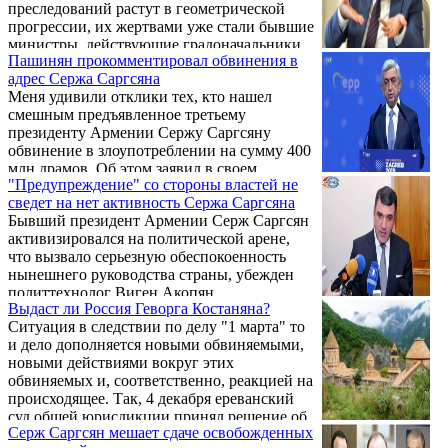
преследований растут в геометрической
прогрессии, их жертвами уже стали бывшие
министры, действующие градоначальники,
Пашинян прокомментировал обвинения в
преподаватели вузов, судьи, бывшие
адрес Сержа Саргсяна
депутаты, полицейские, директора школ. .
Меня удивили отклики тех, кто нашел
смешным предъявленное третьему
президенту Армении Сержу Саргсяну
обвинение в злоупотреблении на сумму 400
млн драмов. Об этом заявил в своем
"Предупреждение" со стороны властей не
выступлении на экспертном форуме
сведет на нет активность Сержа Саргсяна
"Борьба с коррупцией во имя целей
Бывший президент Армении Серж Саргсян
устойчивого развития" 9 декабря премьер-
активизировался на политической арене,
министр Армении Никол Пашинян,
что вызвало серьезную обеспокоенность
сообщает News.am.
нынешнего руководства страны, убежден
политтехнолог Виген Акопян. .
Выдаст ли Россия Геворга Костаняна?
Ситуация в следствии по делу "1 марта" то
и дело дополняется новыми обвиняемыми,
новыми действиями вокруг этих
обвиняемых и, соответственно, реакцией на
происходящее. Так, 4 декабря ереванский
суд общей юрисдикции принял решение об
Серж Саргсян мешает сдаче освобожденных
аресте бывшего генпрокурора Геворга