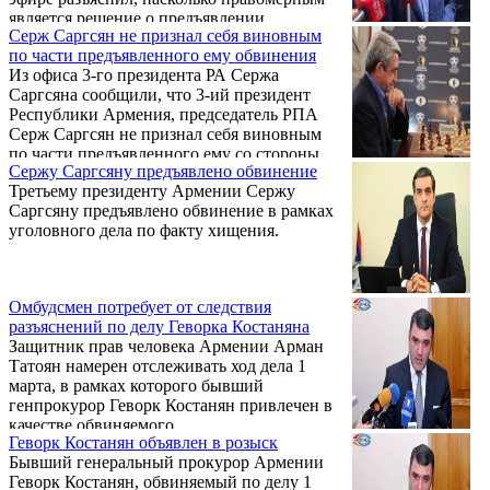
хозяйства Серго Карапетяном было
является решение о предъявлении
поставлено условие – либо дает показание
Серж Саргсян не признал себя виновным
обвинения Сержу Саргсяну. .
против Сержа Саргсяна, либо его арестуют,
по части предъявленного ему обвинения
Карапетян дал показание.
Из офиса 3-го президента РА Сержа
Саргсяна сообщили, что 3-ий президент
Республики Армения, председатель РПА
Серж Саргсян не признал себя виновным
по части предъявленного ему со стороны
Сержу Саргсяну предъявлено обвинение
ССС РА фальшивого и абсурдного
Третьему президенту Армении Сержу
обвинения, считая его политическим
Саргсяну предъявлено обвинение в рамках
преследованием. .
уголовного дела по факту хищения.
Омбудсмен потребует от следствия
разъяснений по делу Геворка Костаняна
Защитник прав человека Армении Арман
Татоян намерен отслеживать ход дела 1
марта, в рамках которого бывший
генпрокурор Геворк Костанян привлечен в
качестве обвиняемого. .
Геворк Костанян объявлен в розыск
Бывший генеральный прокурор Армении
Геворк Костанян, обвиняемый по делу 1