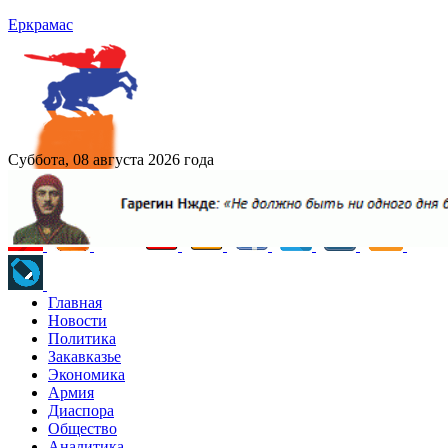
Еркрамас
Суббота, 08 августа 2026 года
Главная
Новости
Политика
Закавказье
Экономика
Армия
Диаспора
Общество
Аналитика