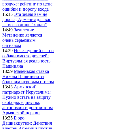
воздухе: рейтинг по цене
ошибки и порогу входа
15:15
Эта земля вам не
дорога, Армения для вас
— всего лишь "хопан"
14:49
Заявление
Матвиенко является
очень серьезным
сигналом
14:29
Исчезнувший сын и
собаки вместо дочерей:
Виртуальная реальность
Пашиняна
13:59
Маленькая ставка
Никола Пашиняна за
большим игровым столом
13:43
Армянский
патриархат Иерусалима:
Нужно встать на защиту
свободы, единства,
автономии и достоинства
Армянской церкви
13:35
Бюро
Дашнакцутюн: Действия
властей Армении против