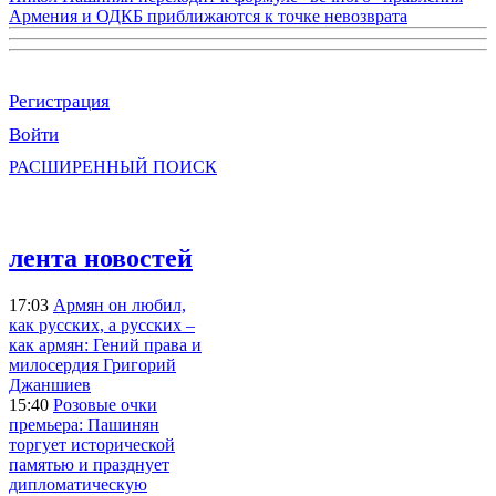
Армения и ОДКБ приближаются к точке невозврата
Регистрация
Войти
РАСШИРЕННЫЙ ПОИСК
лента новостей
17:03
Армян он любил,
как русских, а русских –
как армян: Гений права и
милосердия Григорий
Джаншиев
15:40
Розовые очки
премьера: Пашинян
торгует исторической
памятью и празднует
дипломатическую