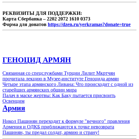
РЕКВИЗИТЫ ДЛЯ ПОДДЕРЖКИ:
Карта Сбербанка – 2202 2072 1610 0373
Форма для донатов
https://dzen.ru/yerkramas?donate=true
ГЕНОЦИД АРМЯН
Связанная со спецслужбами Турции Лилит Мкртчян
прочитала лекцию в Музее-институте Геноцида армян
Четыре этапа армянского Ливана: Что происходит с одной из
старейших армянских общин мира
Палач в маске жертвы: Как Баку пытается присвоить
Освенцим
Армия
Никол Пашинян переходит к формуле "вечного" правления
Армения и ОДКБ приближаются к точке невозврата
Пашинян, ты предал солдат, армию и страну!