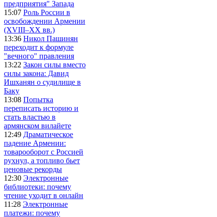
предприятия" Запада
15:07
Роль России в
освобождении Армении
(XVIII–XX вв.)
13:36
Никол Пашинян
переходит к формуле
"вечного" правления
13:22
Закон силы вместо
силы закона: Давид
Ишханян о судилище в
Баку
13:08
Попытка
переписать историю и
стать властью в
армянском вилайете
12:49
Драматическое
падение Армении:
товарооборот с Россией
рухнул, а топливо бьет
ценовые рекорды
12:30
Электронные
библиотеки: почему
чтение уходит в онлайн
11:28
Электронные
платежи: почему