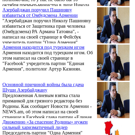
октября премьер-министра в лице Никола
Азербайджан поручил Пашиняну
Пашиняна. Как заявил 19 февраля на
избавиться от Омбудсмена Армении
встрече с журналистами лидер партии
"Азербайджан поручил Николу Пашиняну
«Одна Армения» Артур Казинян, в этом
избавиться от Защитника прав человека
случае Пашинян был бы заключен в
(Омбудсмена) РА Армана Татояна", -
подвале одной из воинских частей в
написал на своей странице в Фейсбук
качестве обвиняемого.
учредитель партии "Одна Армения"
Армения находится под турецким игом
кандидат юридических наук Артур
Армения находится под турецким игом. Об
Казинян.
этом написал на своей странице в
"Facebook" учредитель партии "Единая
Армения", политолог Артур Казинян.
Основной причиной войны была сдача
Шуши Азербайджану
Предложенная Алиевым взятка стала
приманкой для грязного редактора без
Родины. Как сообщает Новости Армении -
NEWS.am, об этом написал на своей
странице в Facebook глава партии «Единая
Движению «За спасение Родины» нужен
Армения» Артур Казинян. Он, в частности,
сильный харизматичный лидер
отметил:
Председатель партии "Одна Армения"