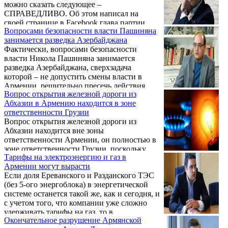
можно сказать следующее –
СПРАВЕДЛИВО. Об этом написал на
своей странице в Facebook глава партии
Вопросами безопасности власти Пашиняна
«Единая Армения», юрист Артур Казинян.
занимается разведка Азербайджана
Фактически, вопросами безопасности
власти Никола Пашиняна занимается
разведка Азербайджана, сверхзадача
которой – не допустить смены власти в
Армении, решительно пресечь действия
Вопрос открытия железной дороги из
"реваншистов". Как сообщает Panorama.am,
Абхазии в Армению находится в зоне
об этом на своей странице в Facebook
ответственности Грузии
написал экс-депутат парламента Армении,
Вопрос открытия железной дороги из
председатель партии «Одна Армения»
Абхазии находится вне зоны
Артур Казинян.
ответственности Армении, он полностью в
зоне ответственности Грузии, поскольку
Тарифы на электроэнергию и газ в
граница с Абхазией в одностороннем
Армении могут вырасти
порядке была закрыта решением властей
Если доля Ереванского и Разданского ТЭС
этой страны. Об этом в беседе с
(без 5-ого энергоблока) в энергетической
корреспондентом Новости Армении -
системе останется такой же, как и сегодня, и
NEWS.am заявил член политического
с учетом того, что компании уже сложно
совета партии "Одна Армения", доктор
удерживать тарифы на газ, то в
политических наук, эксперт по
Окончательное разрушение Армянской
краткосрочной перспективе (в течение года)
энергетической безопасности Ваге Давтян.