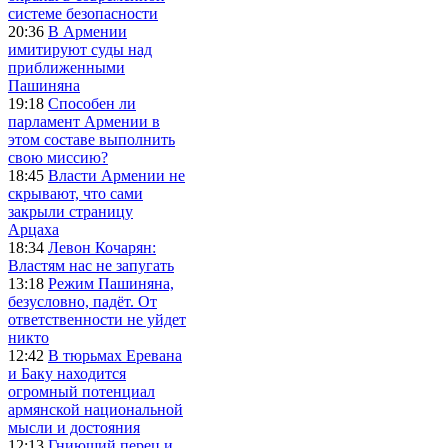
системе безопасности
20:36
В Армении
имитируют суды над
приближенными
Пашиняна
19:18
Способен ли
парламент Армении в
этом составе выполнить
свою миссию?
18:45
Власти Армении не
скрывают, что сами
закрыли страницу
Арцаха
18:34
Левон Кочарян:
Властям нас не запугать
13:18
Режим Пашиняна,
безусловно, падёт. От
ответственности не уйдет
никто
12:42
В тюрьмах Еревана
и Баку находится
огромный потенциал
армянской национальной
мысли и достояния
12:13
Гниющий перец и