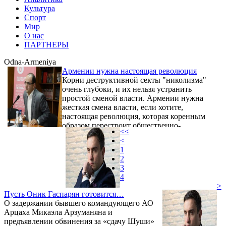
Культура
Спорт
Мир
О нас
ПАРТНЕРЫ
Odna-Armeniya
Армении нужна настоящая революция
Корни деструктивной секты "николизма"
очень глубоки, и их нельзя устранить
простой сменой власти. Армении нужна
жесткая смена власти, если хотите,
настоящая революция, которая коренным
образом перестроит общественно-
<<
политические отношения. Нам необходима
<
тотальная ''санация'', временное
1
ограничение избирательных прав,
2
применение архисложных фильтров для
3
занятия государственных должностей,
4
протекционистская экономика.
>
Пусть Оник Гаспарян готовится…
О задержании бывшего командующего АО
Арцаха Микаэла Арзуманяна и
предъявлении обвинения за «сдачу Шуши»