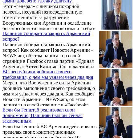
армии доверено Артаку Давтяну
можно ожидать повышения тарифов на
Этот «генерал» с личиком покорной
электроэнергию в районе 10%. Об этом в
невесты, несущий непосредственную
беседе с корреспондентом Новости
ответственность за разрушение
Армении-NEWS.am заявил член
Вооруженных сил Армении и ослабление
политического совета партии "Одна
боеспособности армии, провозгласил себя в
Армения", доктор политических наук,
Пашинян собирается закрыть Армянский
рамках азербайджанской спецоперации
эксперт по энергетической безопасности
вопрос?
начальником Генштаба ВС. Как сообщает
Ваге Давтян.
Пашинян собирается закрыть Армянский
aysor.am, об этом, имея в виду Артака
вопрос? Как сообщает Новости Армении -
Давтяна, написал на своей странице в
NEWS.am, об этом написал на своей
Facebook председатель партии «Одна
странице в Facebook глава партии «Единая
Армения», юрист Артур Казинян.
Армения» Артур Казинян. Он, в частности,
ВС республики добились своего
отметил:
требования, о чем мы узнаем через два дня
Уверен, что Вооруженные силы Армении
добились выполнения своего требования, о
чем мы узнаем через два дня. Как сообщает
Новости Армении - NEWS.am, об этом
написал на своей странице в «Facebook»
Если бы Генштаб реализовал свои
глава партии «Единая Армения» Артур
полномочия, Пашинян был бы сейчас
Казинян.
заключенным
Если бы Генштаб ВС Армении действовал в
пределах своих конституционных
полномочий, то у нас не было бы 10