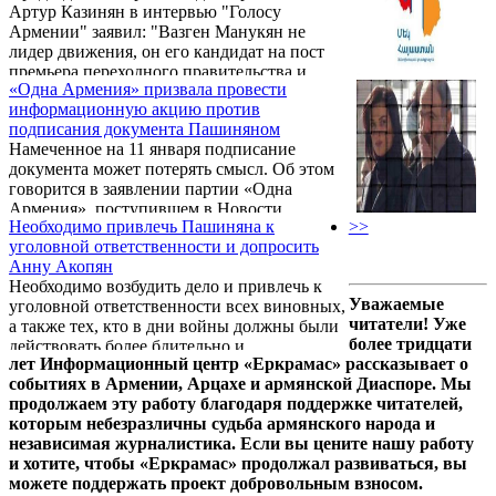
Артур Казинян в интервью "Голосу
Армении" заявил: "Вазген Манукян не
лидер движения, он его кандидат на пост
премьера переходного правительства и
«Одна Армения» призвала провести
выступает в этом качестве. На мой взгляд
информационную акцию против
движение нуждается в лидере. Либо
подписания документа Пашиняном
Манукян станет таким лидером и возьмет в
Намеченное на 11 января подписание
свои руки управление движением, либо 17
документа может потерять смысл. Об этом
партий будут вынуждены заняться поиском
говорится в заявлении партии «Одна
такого лидера".
Армения», поступившем в Новости
Необходимо привлечь Пашиняна к
>>
Армении – NEWS.am
уголовной ответственности и допросить
Анну Акопян
Необходимо возбудить дело и привлечь к
Уважаемые
уголовной ответственности всех виновных,
читатели! Уже
а также тех, кто в дни войны должны были
более тридцати
действовать более бдительно и
лет Информационный центр «Еркрамас» рассказывает о
дисциплинированно, чего так и не было
событиях в Армении, Арцахе и армянской Диаспоре. Мы
сделано. Как сообщает Новости Армении -
продолжаем эту работу благодаря поддержке читателей,
NEWS.am, об этом в ходе конференции на
которым небезразличны судьба армянского народа и
тему «Национальная катастрофа и
независимая журналистика. Если вы цените нашу работу
возрождение. Правовая составляющая»
и хотите, чтобы «Еркрамас» продолжал развиваться, вы
заявила 7 января адвокат Армине Фанян.
можете поддержать проект добровольным взносом.