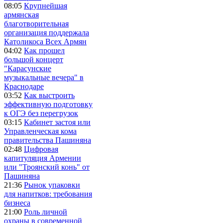
08:05
Крупнейшая
армянская
благотворительная
организация поддержала
Католикоса Всех Армян
04:02
Как прошел
большой концерт
"Карасунские
музыкальные вечера" в
Краснодаре
03:52
Как выстроить
эффективную подготовку
к ОГЭ без перегрузок
03:15
Кабинет застоя или
Управленческая кома
правительства Пашиняна
02:48
Цифровая
капитуляция Армении
или "Троянский конь" от
Пашиняна
21:36
Рынок упаковки
для напитков: требования
бизнеса
21:00
Роль личной
охраны в современной