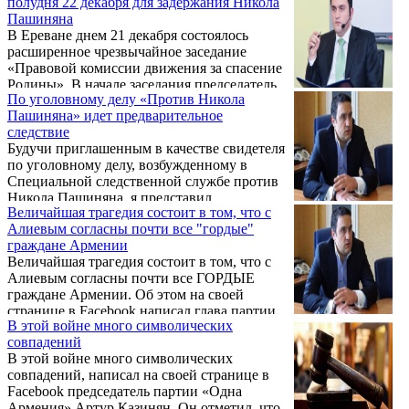
полудня 22 декабря для задержания Никола
«Facebook» 22 декабря написал
Пашиняна
руководитель партии «Единая Армения»,
В Ереване днем 21 декабря состоялось
юрист Артур Казинян.
расширенное чрезвычайное заседание
«Правовой комиссии движения за спасение
Родины». В начале заседания председатель
По уголовному делу «Против Никола
партии «Одна Армения» Артур Казинян
Пашиняна» идет предварительное
представил доклад о совершенном
следствие
действующими властями Армении
Будучи приглашенным в качестве свидетеля
преступлении.
по уголовному делу, возбужденному в
Специальной следственной службе против
Никола Пашиняна, я представил
Величайшая трагедия состоит в том, что с
неопровержимые факты государственной
Алиевым согласны почти все "гордые"
измены, совершенные Николом Пашиняном
граждане Армении
и группой других высокопоставленных
Величайшая трагедия состоит в том, что с
лиц, в результате комплексной проверки
Алиевым согласны почти все ГОРДЫЕ
которых задержание и арест Никола
граждане Армении. Об этом на своей
Пашиняна и других высокопоставленных
странице в Facebook написал глава партии
лиц – лишь вопрос времени. Об этом на
В этой войне много символических
«Единая Армения» Артур Казинян.
своей странице в Facebook написал глава
совпадений
партии «Единая Армения» Артур Казинян.
В этой войне много символических
совпадений, написал на своей странице в
Facebook председатель партии «Одна
Армения» Артур Казинян. Он отметил, что