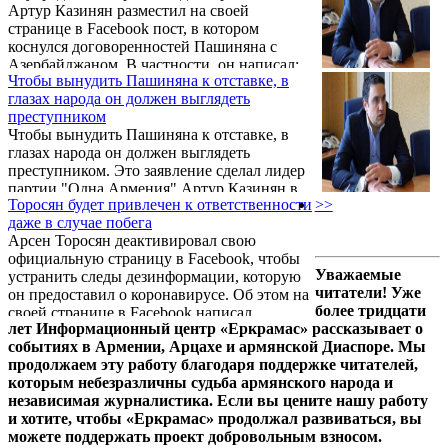
Артур Казинян разместил на своей
«Ни у одного человека, способного думать,
странице в Facebook пост, в котором
нет никаких сомнений в том, что вчера
коснулся договоренностей Пашиняна с
Гагик Царукян был арестован по чисто
Азербайджаном. В частности, он написал:
политическим мотивам.
Чтобы вынудить Пашиняна к отставке, в
глазах народа он должен выглядеть
преступником
Чтобы вынудить Пашиняна к отставке, в
глазах народа он должен выглядеть
преступником. Это заявление сделал лидер
партии "Одна Армения" Артур Казинян в
Торосян будет привлечен к ответственности
>>
эксклюзивном интервью "Голосу
даже в случае побега
Армении", в котором коснулся самых
Арсен Торосян деактивировал свою
актуальных вопросов сегодняшней
официальную страницу в Facebook, чтобы
внутренней политики Армении и
Уважаемые
устранить следы дезинформации, которую
социально-политического состояния
читатели! Уже
он предоставил о коронавирусе. Об этом на
страны.
более тридцати
своей странице в Facebook написал
лет Информационный центр «Еркрамас» рассказывает о
руководитель партии «Единая Армения»
событиях в Армении, Арцахе и армянской Диаспоре. Мы
Артур Казинян.
продолжаем эту работу благодаря поддержке читателей,
которым небезразличны судьба армянского народа и
независимая журналистика. Если вы цените нашу работу
и хотите, чтобы «Еркрамас» продолжал развиваться, вы
можете поддержать проект добровольным взносом.