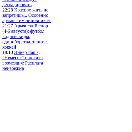
деградировать
22:28
Красиво жить не
запретишь... Особенно
армянским чиновникам
21:27
Армянский спорт
(4-6 августа): футбол,
водные виды,
единоборства, теннис,
хоккей
18:10
Энвер-паша,
"Немесис" и логика
возмездия: Расплата
неизбежна