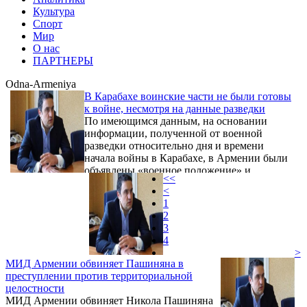
Культура
Спорт
Мир
О нас
ПАРТНЕРЫ
Odna-Armeniya
В Карабахе воинские части не были готовы
к войне, несмотря на данные разведки
По имеющимся данным, на основании
информации, полученной от военной
разведки относительно дня и времени
начала войны в Карабахе, в Армении были
объявлены «военное положение» и
<<
«боеготовность номер один». Войска
<
вывели из казарм, всю амуницию, технику
1
и боеприпасы из арсеналов вынесли. Как
2
сообщает Новости Армении - NEWS.am, об
3
этом в ходе конференции на тему
4
«Национальная катастрофа и возрождение.
>
Правовая составляющая» заявил 7 января
МИД Армении обвиняет Пашиняна в
председатель и учредитель партии «Одна
преступлении против территориальной
Армения», кандидат юридических ...
целостности
МИД Армении обвиняет Никола Пашиняна