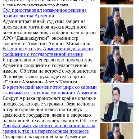
в день государственного флага
Суд приостановил незаконное решение
Азербайджана был сдан город Шуши, в
правительства Армении
день рождения национального героя Монте
Административный суд снял запрет на
Мелконяна Азербайджану был сдан без боя
проведение митингов из-за введенного
Карвачар.
военного положения, сообщил член партии
АРФ "Дашнакцутюн", экс-министр
экономики Армении Арцвик Минасян на
В Генпрокуратуру Армении представлено
своей странице в Facebook.
сообщение о государственной измене
Я представил в Генеральную прокуратуру
Армении сообщение о государственной
измене. Об этом на встрече с журналистами
26 ноября заявил руководитель партии
«Единая Армения» Артур Казинян.
В критический момент этот цирк со своими
клоунами и склочниками покинет Армению
Вокруг Арцаха происходят крайне опасные
процессы, которые угрожают безопасности
и территориальной целостности двух
армянских государств, жизни и здоровью
наших детей, охраняющих границу. Об этом
Азербайджан укрепил свои позиции как на
написал на своей странице в Facebook
границе, так и в переговорном процессе
соучредитель партии «Одна Армения»
Соучредитель партии «Одна Армения»
Артур Казинян. Он, в частности, отметил: