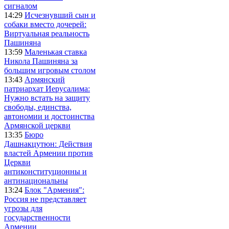
сигналом
14:29
Исчезнувший сын и
собаки вместо дочерей:
Виртуальная реальность
Пашиняна
13:59
Маленькая ставка
Никола Пашиняна за
большим игровым столом
13:43
Армянский
патриархат Иерусалима:
Нужно встать на защиту
свободы, единства,
автономии и достоинства
Армянской церкви
13:35
Бюро
Дашнакцутюн: Действия
властей Армении против
Церкви
антиконституционны и
антинациональны
13:24
Блок "Армения":
Россия не представляет
угрозы для
государственности
Армении