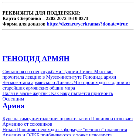
РЕКВИЗИТЫ ДЛЯ ПОДДЕРЖКИ:
Карта Сбербанка – 2202 2072 1610 0373
Форма для донатов
https://dzen.ru/yerkramas?donate=true
ГЕНОЦИД АРМЯН
Связанная со спецслужбами Турции Лилит Мкртчян
прочитала лекцию в Музее-институте Геноцида армян
Четыре этапа армянского Ливана: Что происходит с одной из
старейших армянских общин мира
Палач в маске жертвы: Как Баку пытается присвоить
Освенцим
Армия
Курс на самоуничтожение: правительство Пашиняна отрывает
Армению от союзников
Никол Пашинян переходит к формуле "вечного" правления
Армения и ОДКБ приближаются к точке невозврата