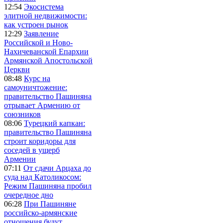
12:54
Экосистема
элитной недвижимости:
как устроен рынок
12:29
Заявление
Российской и Ново-
Нахичеванской Епархии
Армянской Апостольской
Церкви
08:48
Курс на
самоуничтожение:
правительство Пашиняна
отрывает Армению от
союзников
08:06
Турецкий капкан:
правительство Пашиняна
строит коридоры для
соседей в ущерб
Армении
07:11
От сдачи Арцаха до
суда над Католикосом:
Режим Пашиняна пробил
очередное дно
06:28
При Пашиняне
российско-армянские
отношения будут