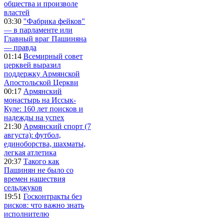
общества и произволе
властей
03:30
"Фабрика фейков"
— в парламенте или
Главный враг Пашиняна
— правда
01:14
Всемирный совет
церквей выразил
поддержку Армянской
Апостольской Церкви
00:17
Армянский
монастырь на Иссык-
Куле: 160 лет поисков и
надежды на успех
21:30
Армянский спорт (7
августа): футбол,
единоборства, шахматы,
легкая атлетика
20:37
Такого как
Пашинян не было со
времен нашествия
сельджуков
19:51
Госконтракты без
рисков: что важно знать
исполнителю