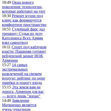
18:49
Окна нового
поколения: технологии,
которые работают на уют
18:30
Ремонт кухни под
ключ: как формируется
комфортное пространство
16:51
Судебный фарс дал
трещину: Судья по делу
Католикоса Всех Армян
взял самоотвод
16:11
Спорт под каблуком
власти: Пашинян готовит
рейдерский захват НОК
Армении
15:27
14 самых
экстремальных
развлечений на свежем
воздухе: рейтинг по цене
ошибки и порогу входа
15:15
Эта земля вам не
дорога, Армения для вас
— всего лишь "хопан"
14:49
Заявление
Матвиенко является
очень серьезным