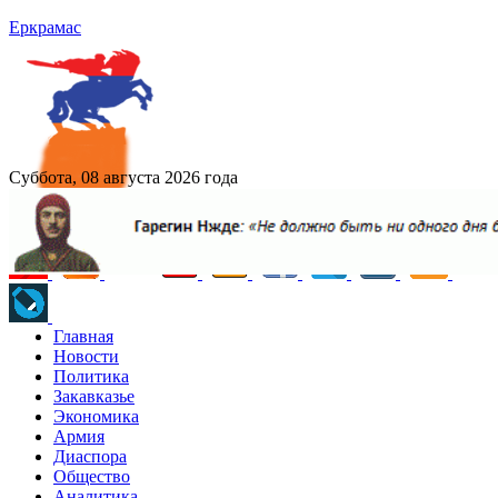
Еркрамас
Суббота, 08 августа 2026 года
Главная
Новости
Политика
Закавказье
Экономика
Армия
Диаспора
Общество
Аналитика