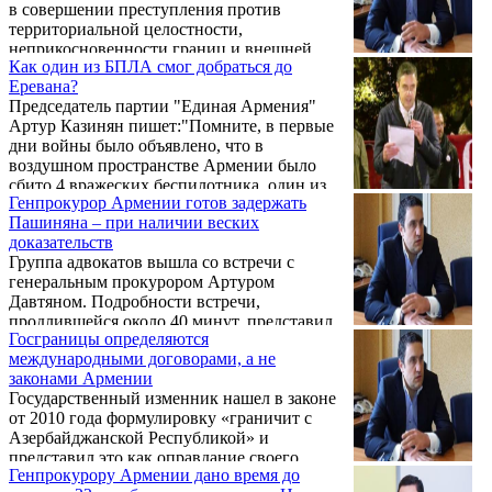
в совершении преступления против
территориальной целостности,
неприкосновенности границ и внешней
Как один из БПЛА смог добраться до
безопасности страны. Об этом написал на
Еревана?
своей странице в Facebook соучредитель
Председатель партии "Единая Армения"
партии «Одна Армения» Артур Казинян.
Артур Казинян пишет:"Помните, в первые
Он, в частности, отметил:
дни войны было объявлено, что в
воздушном пространстве Армении было
сбито 4 вражеских беспилотника, один из
Генпрокурор Армении готов задержать
которых - над городом Абовян. Ракета,
Пашиняна – при наличии веских
поразившая условный БПЛА, была видна
доказательств
из населенных пунктов на северо-востоке
Группа адвокатов вышла со встречи с
Еревана.
генеральным прокурором Артуром
Давтяном. Подробности встречи,
продлившейся около 40 минут, представил
Госграницы определяются
журналистам председатель правовой
международными договорами, а не
комиссии «Движения за спасение Родины»
законами Армении
Артур Казинян.
Государственный изменник нашел в законе
от 2010 года формулировку «граничит с
Азербайджанской Республикой» и
представил это как оправдание своего
Генпрокурору Армении дано время до
предательства. Об этом на своей странице в