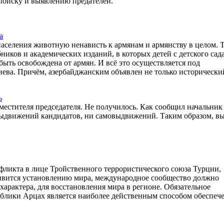
поиску и выявлению предателей.
а
населения животную ненависть к армянам и армянству в целом. 
иков и академических изданий, в которых детей с детского сада
 быть освобождена от армян. И всё это осуществляется под
ева. Причём, азербайджанским объявлен не только исторически
ь
местителя председателя. Не получилось. Как сообщил начальник
 выдвижений кандидатов, ни самовыдвижений. Таким образом, в
нфликта в лице Тройственного террористического союза Турции,
ивится установлению мира, международное сообщество должно
арактера, для восстановления мира в регионе. Обязательное
блики Арцах является наиболее действенным способом обеспеч