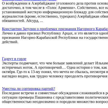
О возбуждении в Азербайджане уголовного дела против осно
достаточно, в том числе в «Голос Армении». Собственно, все н
установивший жесткую информационную блокаду для собствен
журналистов (кроме, естественно, турецких) Азербайджан об
обязанностей. Абсурд, ...
Константин Затулин о проблемах признания Нагорного Караба
Лично я давно признал Республику Арцах, и это является одно
признании Нагорно-Карабахской Республики на государственно
действий.
Гадрут в горле
Эксперты подмечают, что чем больше заявлений делает Ильхам 
истеричных ноток. А противоречий… Одна история о том, как
октября. Где-то к 13-му понял, что мечта не сбылась, несмотря 
наглядно видно, как трудно человеку преодолеть противоречия 
Уместна ли сортировка партий?
Последние встречи и совместные обсуждения сложившейся в ре
ситуации премьера Пашиняна с представителями политических
общественностью неоднозначно и породили множество вопрос