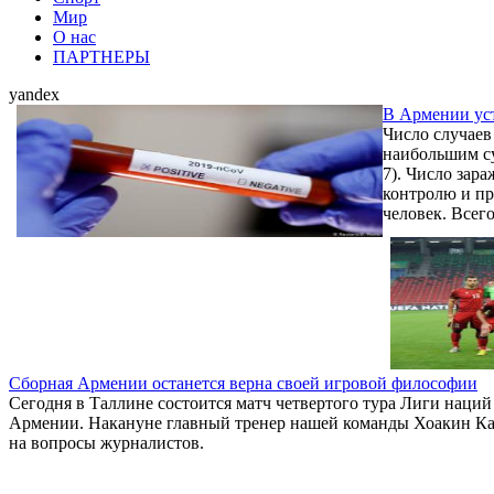
Мир
О нас
ПАРТНЕРЫ
yandex
В Армении уст
Число случаев
наибольшим су
7). Число зар
контролю и пр
человек. Всего 
Сборная Армении останется верна своей игровой философии
Сегодня в Таллине состоится матч четвертого тура Лиги наци
Армении. Накануне главный тренер нашей команды Хоакин Ка
на вопросы журналистов.