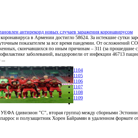
ановлен антирекорд новых случаев заражения коронавирусом
 коронавируса в Армении достигло 58624. За истекшие сутки зар
точным показателем за все время пандемии. От осложнений COV
аженных, скончавшихся по иным причинам – 311 (за прошедшие с
офилактике заболеваний, выздоровели от инфекции 46713 пациен
...
1104
1105
1106
1107
1108
1109
й УЕФА (дивизион "С", вторая группа) между сборными Эстонии
паррос и полузащитник Хорен Байрамян в удаленном формате о