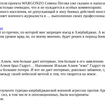
вателя проекта WARGONZO Cемена Пегова уже сказано и написа
астолько очевидно, что и не нуждается в особых комментариях:
ного населения, не допускающий в зону боевых действий инос
виняет военного журналиста в … выполнении своих профессион
ха
й из причин, по которой мне запрещен въезд в Азербайджан. А в
м уровне вряд ли, по моему мнению, будет решен в период бое
Алиев, чем больше дает интервью, тем больше в его заявлениях
 Алиев брал Гадрут… Напомним: Ильхам Алиев "взял" Гадрут е
на большие потери. И вот он дает интервью, довольно забавное, г
между своей небесной мечтой и тем, что творится на земле.
зультате турецко-азербайджанской военной агрессии против Ар
 сил, в том числе и оппозиционных, были восприняты
ов.