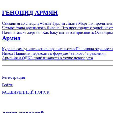
ГЕНОЦИД АРМЯН
Связанная со спецслужбами Турции Лилит Мкртчян прочитала
Четыре этапа армянского Ливана: Что происходит с одной из 
Палач в маске жертвы: Как Баку пытается присвоить Освенцим
Армия
Курс на самоуничтожение: правительство Пашиняна отрывает
Никол Пашинян переходит к формуле "вечного" правления
Армения и ОДКБ приближаются к точке невозврата
Регистрация
Войти
РАСШИРЕННЫЙ ПОИСК
лента новостей