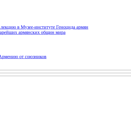
 лекцию в Музее-институте Геноцида армян
старейших армянских общин мира
 Армению от союзников