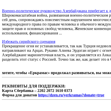
Военно-политическое руководство Азербайджана прибегает к
Широкомасштабная война, развязанная военно-политическим р
сей день, сопровождаясь повсеместным нарушением многочис
международного права по правам человека и обычного междуна
защите прав и основных свобод человека, Женевские конвенци
использования, финансирования ...
Избежать сирийского сценария
Прекращение огня не устанавливается, так как Турция недов
натравливают на Арцах. Руками Алиева Эрдоган играет с огнем
Азербайджане марионеточная власть, и он управляется из Анка
разделить этот статус с Россией. Точно так же, как делает это 
хотите, чтобы «Еркрамас» продолжал развиваться, вы мож
РЕКВИЗИТЫ ДЛЯ ПОДДЕРЖКИ:
Карта Сбербанка – 2202 2072 1610 0373
Форма для донатов
https://dzen.ru/yerkramas?donate=true