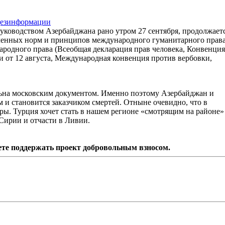
 дезинформации
уководством Азербайджана рано утром 27 сентября, продолжает
ленных норм и принципов международного гуманитарного права
родного права (Всеобщая декларация прав человека, Конвенция
и от 12 августа, Международная конвенция против вербовки,
ольна московским документом. Именно поэтому Азербайджан и
 и становится заказчиком смертей. Отныне очевидно, что в
ры. Турция хочет стать в нашем регионе «смотрящим на районе»
в Сирии и отчасти в Ливии.
ете поддержать проект добровольным взносом.