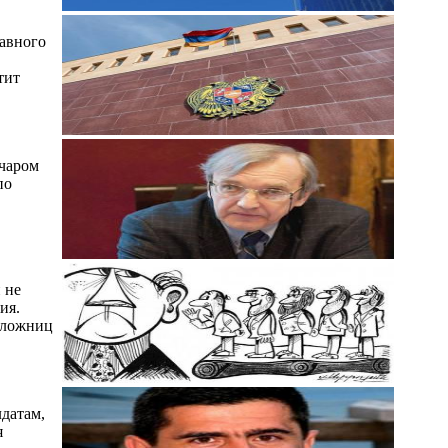
лавного
тит
ачаром
по
 не
ия.
оложниц
датам,
я