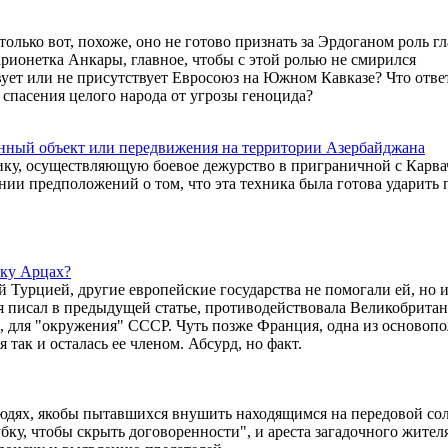
ько вот, похоже, оно не готово признать за Эрдоганом роль г
арионетка Анкары, главное, чтобы с этой ролью не смирился
вует или не присутствует Евросоюз на Южном Кавказе? Что отве
спасения целого народа от угрозы геноцида?
оенный объект или передвижения на территории Азербайджана
нику, осуществляющую боевое дежурство в приграничной с Карв
ии предположений о том, что эта техника была готова ударить 
ику Арцах?
 Турцией, другие европейские государства не помогали ей, но и
 я писал в предыдущей статье, противодействовала Великобритан
для "окружения" СССР. Чуть позже Франция, одна из основоп
так и осталась ее членом. Абсурд, но факт.
людях, якобы пытавшихся внушить находящимся на передовой сол
бку, чтобы скрыть договоренности", и ареста загадочного жител