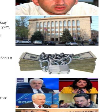
Тому
 учат,
й
ыборы в
ения