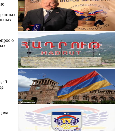
но
транных
альных
опрос о
вых
ще 9
де
цаха