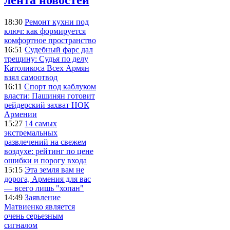
18:30
Ремонт кухни под
ключ: как формируется
комфортное пространство
16:51
Судебный фарс дал
трещину: Судья по делу
Католикоса Всех Армян
взял самоотвод
16:11
Спорт под каблуком
власти: Пашинян готовит
рейдерский захват НОК
Армении
15:27
14 самых
экстремальных
развлечений на свежем
воздухе: рейтинг по цене
ошибки и порогу входа
15:15
Эта земля вам не
дорога, Армения для вас
— всего лишь "хопан"
14:49
Заявление
Матвиенко является
очень серьезным
сигналом