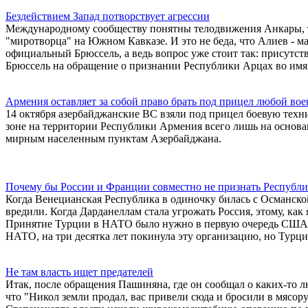
Бездействием Запад потворствует агрессии
Международному сообществу понятны телодвижения Анкары, тол
"миротворца" на Южном Кавказе. И это не беда, что Алиев - м
официальный Брюссель, а ведь вопрос уже стоит так: присутст
Брюссель на обращение о признании Республики Арцах во имя 
Армения оставляет за собой право брать под прицел любой в
14 октября азербайджанские ВС взяли под прицел боевую тех
зоне на территории Республики Армения всего лишь на основан
мирным населенным пунктам Азербайджана.
Почему бы России и Франции совместно не признать Республ
Когда Венецианская Республика в одиночку билась с Османской
вредили. Когда Дарданеллам стала угрожать Россия, этому, как
Принятие Турции в НАТО было нужно в первую очередь США, 
НАТО, на три десятка лет покинула эту организацию, но Турция 
Не там власть ищет предателей
Итак, после обращения Пашиняна, где он сообщал о каких-то 
что "Никол земли продал, вас привели сюда и бросили в мясору