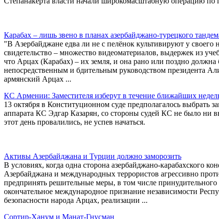
Степанакерта власти начали широкомасштабную операцию по 
Карабах – лишь звено в планах азербайджано-турецкого тандем
"В Азербайджане едва ли не с пелёнок культивируют у своего 
свидетельство – множество видеоматериалов, выдержек из учебн
что Арцах (Карабах) – их земля, и она рано или поздно должна
непосредственным и бдительным руководством президента Али
армянский Арцах ...
КС Армении: Заместителя изберут в течение ближайших недел
13 октября в Конституционном суде предполагалось выбрать за
аппарата КС Эдгар Казарян, со стороны судей КС не было ни
этот день провалились, не успев начаться.
Активы Азербайджана и Турции должно заморозить
В условиях, когда одна сторона азербайджано-карабахского ко
Азербайджана и международных террористов агрессивно прот
предпринять решительные меры, в том числе принудительного х
окончательное международное признание независимости Респу
безопасности народа Арцах, реализации ...
Сортир-Ханум и Манат-Гнусман