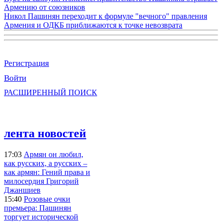
Армению от союзников
Никол Пашинян переходит к формуле "вечного" правления
Армения и ОДКБ приближаются к точке невозврата
Регистрация
Войти
РАСШИРЕННЫЙ ПОИСК
лента новостей
17:03
Армян он любил,
как русских, а русских –
как армян: Гений права и
милосердия Григорий
Джаншиев
15:40
Розовые очки
премьера: Пашинян
торгует исторической