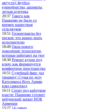
августа): футбол,
единоборства, шахматы,
легкая атлетика
20:37
Такого как
Пашинян не было со
времен нашествия
сельджуков
19:51
Госконтракты без
рисков: что важно знать
исполнителю
18:49
Окна нового
поколения: технологии,
которые работают на уют
18:30
Ремонт кухни под
ключ: как формируется
комфортное пространство
16:51
Судебный фарс дал
трещину: Судья по делу
Католикоса Всех Армян
взял самоотвод
16:11
Спорт под каблуком
власти: Пашинян готовит
рейдерский захват НОК
Армении
15:27
14 самых