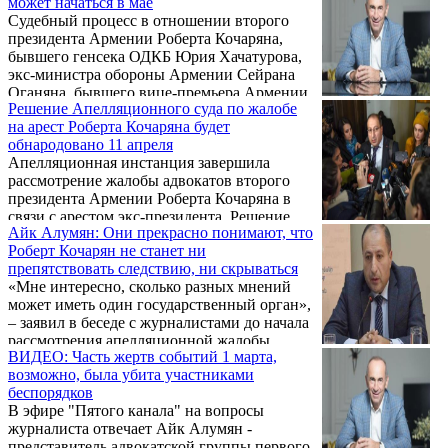
может начаться в мае
Судебный процесс в отношении второго
президента Армении Роберта Кочаряна,
бывшего генсека ОДКБ Юрия Хачатурова,
экс-министра обороны Армении Сейрана
Оганяна, бывшего вице-премьера Армении
Решение Апелляционного суда по жалобе
Армена Геворкяна может начаться в
на арест Роберта Кочаряна будет
середине мая. Об этом в беседе с
обнародовано 11 апреля
журналистами сообщил адвокат Роберта
Апелляционная инстанция завершила
Кочаряна Айк Алумян.
рассмотрение жалобы адвокатов второго
президента Армении Роберта Кочаряна в
связи с арестом экс-президента. Решение
Айк Алумян: Они прекрасно понимают, что
будет обнародовано в 12:30 часов 11 апреля.
Роберт Кочарян не станет ни
Об этом журналистам сообщил адвокат
препятствовать следствию, ни скрываться
Роберта Кочаряна Айк Алумян.
«Мне интересно, сколько разных мнений
может иметь один государственный орган»,
– заявил в беседе с журналистами до начала
рассмотрения апелляционной жалобы,
ВИДЕО: Часть жертв событий 1 марта,
поданной адвокатской группой на решение
возможно, была убита участниками
суда первой инстанции о продлении срока
беспорядков
ареста второго президента Армении
В эфире "Пятого канала" на вопросы
Роберта Кочарян адвокат Айк Алумян.
журналиста отвечает Айк Алумян -
представитель адвокатской группы первого