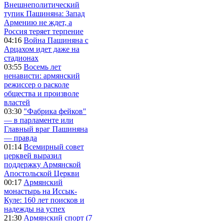
Внешнеполитический
тупик Пашиняна: Запад
Армению не ждет, а
Россия теряет терпение
04:16
Война Пашиняна с
Арцахом идет даже на
стадионах
03:55
Восемь лет
ненависти: армянский
режиссер о расколе
общества и произволе
властей
03:30
"Фабрика фейков"
— в парламенте или
Главный враг Пашиняна
— правда
01:14
Всемирный совет
церквей выразил
поддержку Армянской
Апостольской Церкви
00:17
Армянский
монастырь на Иссык-
Куле: 160 лет поисков и
надежды на успех
21:30
Армянский спорт (7