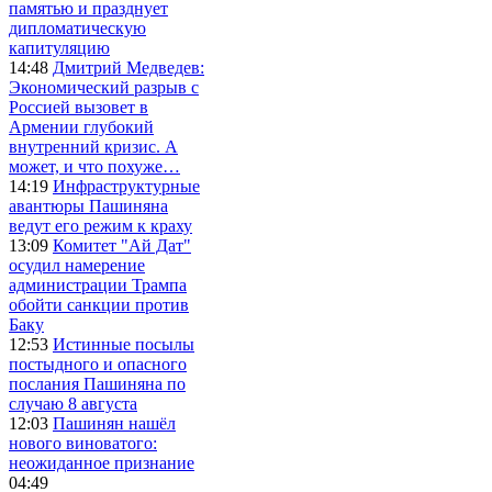
памятью и празднует
дипломатическую
капитуляцию
14:48
Дмитрий Медведев:
Экономический разрыв с
Россией вызовет в
Армении глубокий
внутренний кризис. А
может, и что похуже…
14:19
Инфраструктурные
авантюры Пашиняна
ведут его режим к краху
13:09
Комитет "Ай Дат"
осудил намерение
администрации Трампа
обойти санкции против
Баку
12:53
Истинные посылы
постыдного и опасного
послания Пашиняна по
случаю 8 августа
12:03
Пашинян нашёл
нового виноватого:
неожиданное признание
04:49