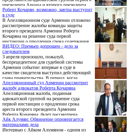
президента Арцаха и второго президента
Роберт Кочарян, возможно, завтра выступит
Армении Роберта Кочаряна.
в суде
В Апелляционном суде Армении отложено
рассмотрение жалобы команды защиты
второго президента Армении Роберта
Кочаряна на решение суда первой
инстанции о продлении срока содержания
ВИДЕО: Премьер допрошен - дело за
под стражей Роберта Кочаряна еще на два
следователем
месяца.
3 апреля произошло, пожалуй,
беспрецедентное для судебной системы
Армении событие: впервые в суде в
качестве свидетеля выступил действующий
глава правительства. В период, когда
Апелляционный суд Армении рассмотрит
произошел инцидент, приведший к
жалобу адвокатов Роберта Кочаряна
возбуждению рассматриваемого в суде
Апелляционная жалоба, поданная
уголовного дела, ныне премьер-министр
адвокатской группой на решение суда
Никол Пашинян был оппозиционным
первой инстанции о продлении срока
депутатом от АНК.
ареста второго президента Армении
Роберта Кочаряна, будет рассмотрена
Айк Алумян: Обвинение опровергается
сегодня, 4 апреля, в 12:00, передает
материалами дела
Panorama.am.
Интервью с Айком Алумяном - одним из