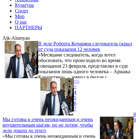
Культура
Спорт
Мир
О нас
ПАРТНЕРЫ
Ajk-Alumyan
В деле Роберта Кочаряна следователь скрыл
от суда показания 12 человек
«Месяцами следователь, когда хотел
обосновать, что происходило во время
совещания 23 февраля, представлял в суде
показания лишь одного человека – Аршака
Карапетяна», – заявил в беседе с
<<
журналистами представляющий
<
подробности из материалов возбужденного
4
в отношении второго президента Армении
5
Роберта Кочаряна и хода судебного
6
разбирательства адвокат Айк Алумян.
7
8
Мы готовы к очень неожиданным и очень
9
внушительным шагам, но не хотим, чтобы
дело дошло до этого
«Мы готовы к очень неожиданным и очень