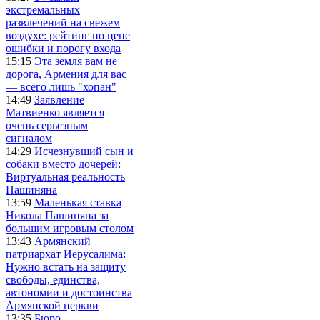
экстремальных
развлечений на свежем
воздухе: рейтинг по цене
ошибки и порогу входа
15:15
Эта земля вам не
дорога, Армения для вас
— всего лишь "хопан"
14:49
Заявление
Матвиенко является
очень серьезным
сигналом
14:29
Исчезнувший сын и
собаки вместо дочерей:
Виртуальная реальность
Пашиняна
13:59
Маленькая ставка
Никола Пашиняна за
большим игровым столом
13:43
Армянский
патриархат Иерусалима:
Нужно встать на защиту
свободы, единства,
автономии и достоинства
Армянской церкви
13:35
Бюро