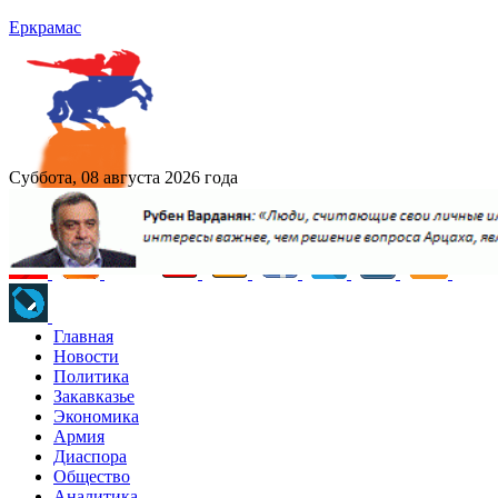
Еркрамас
Суббота, 08 августа 2026 года
Главная
Новости
Политика
Закавказье
Экономика
Армия
Диаспора
Общество
Аналитика