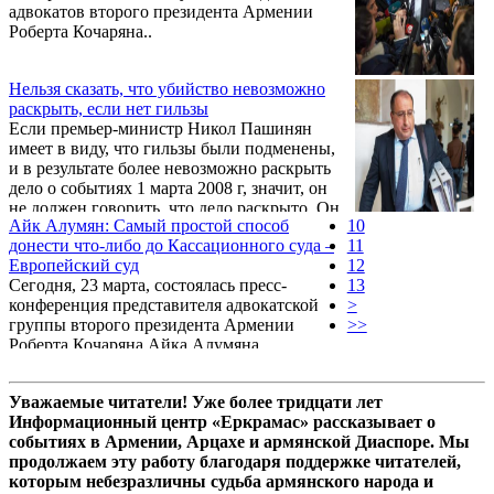
адвокатов второго президента Армении
Роберта Кочаряна..
Нельзя сказать, что убийство невозможно
раскрыть, если нет гильзы
Если премьер-министр Никол Пашинян
имеет в виду, что гильзы были подменены,
и в результате более невозможно раскрыть
дело о событиях 1 марта 2008 г, значит, он
не должен говорить, что дело раскрыто. Он
Айк Алумян: Самый простой способ
10
должен сказать, что его было невозможно
донести что-либо до Кассационного суда –
11
раскрыть. Об этом сегодня, 23 марта, в ходе
Европейский суд
12
встречи с журналистами заявил адвокат
Сегодня, 23 марта, состоялась пресс-
13
второго президента Армении Роберта
конференция представителя адвокатской
>
Кочаряна Айк Алумян.
группы второго президента Армении
>>
Роберта Кочаряна Айка Алумяна.
Уважаемые читатели! Уже более тридцати лет
Информационный центр «Еркрамас» рассказывает о
событиях в Армении, Арцахе и армянской Диаспоре. Мы
продолжаем эту работу благодаря поддержке читателей,
которым небезразличны судьба армянского народа и