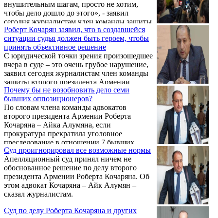
внушительным шагам, просто не хотим,
чтобы дело дошло до этого», - заявил
сегодня журналистам член команды защиты
Роберт Кочарян заявил, что в создавшейся
второго президента Армении Роберта
ситуации судья должен быть героем, чтобы
Кочаряна – Айк Алумян.
принять объективное решение
С юридической точки зрения произошедшее
вчера в суде – это очень грубое нарушение,
заявил сегодня журналистам член команды
защиты второго президента Армении
Почему бы не возобновить дело семи
Роберта Кочаряна – Айк Алумян.
бывших оппозиционеров?
По словам члена команды адвокатов
второго президента Армении Роберта
Кочаряна – Айка Алумяна, если
прокуратура прекратила уголовное
преследование в отношении 7 бывших
Суд проигнорировал все возможные нормы
оппозиционных деятелей, то должна
Апелляционный суд принял ничем не
сделать то же самое также в отношении
обоснованное решение по делу второго
Роберта Кочаряна.
президента Армении Роберта Кочаряна. Об
этом адвокат Кочаряна – Айк Алумян –
сказал журналистам.
Суд по делу Роберта Кочаряна и других