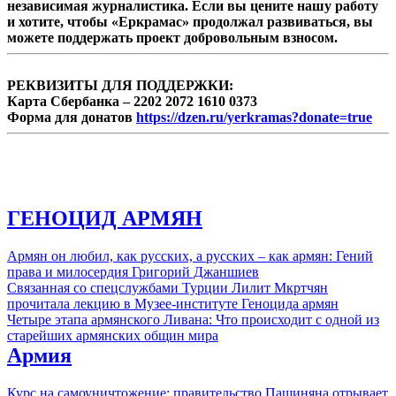
независимая журналистика. Если вы цените нашу работу
и хотите, чтобы «Еркрамас» продолжал развиваться, вы
можете поддержать проект добровольным взносом.
РЕКВИЗИТЫ ДЛЯ ПОДДЕРЖКИ:
Карта Сбербанка – 2202 2072 1610 0373
Форма для донатов
https://dzen.ru/yerkramas?donate=true
ГЕНОЦИД АРМЯН
Армян он любил, как русских, а русских – как армян: Гений
права и милосердия Григорий Джаншиев
Связанная со спецслужбами Турции Лилит Мкртчян
прочитала лекцию в Музее-институте Геноцида армян
Четыре этапа армянского Ливана: Что происходит с одной из
старейших армянских общин мира
Армия
Курс на самоуничтожение: правительство Пашиняна отрывает