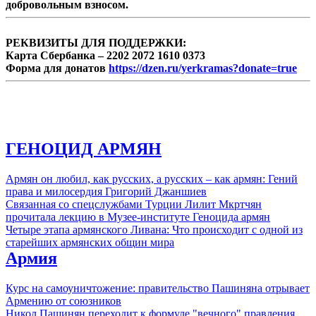
добровольным взносом.
центру VERELQ рассказал армянский
политолог Давид Арутюнов. ...
РЕКВИЗИТЫ ДЛЯ ПОДДЕРЖКИ:
Карта Сбербанка – 2202 2072 1610 0373
Форма для донатов
https://dzen.ru/yerkramas?donate=true
ГЕНОЦИД АРМЯН
Армян он любил, как русских, а русских – как армян: Гений
права и милосердия Григорий Джаншиев
Связанная со спецслужбами Турции Лилит Мкртчян
прочитала лекцию в Музее-институте Геноцида армян
Четыре этапа армянского Ливана: Что происходит с одной из
старейших армянских общин мира
Армия
Курс на самоуничтожение: правительство Пашиняна отрывает
Армению от союзников
Никол Пашинян переходит к формуле "вечного" правления