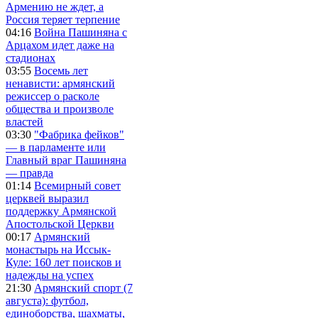
Армению не ждет, а
Россия теряет терпение
04:16
Война Пашиняна с
Арцахом идет даже на
стадионах
03:55
Восемь лет
ненависти: армянский
режиссер о расколе
общества и произволе
властей
03:30
"Фабрика фейков"
— в парламенте или
Главный враг Пашиняна
— правда
01:14
Всемирный совет
церквей выразил
поддержку Армянской
Апостольской Церкви
00:17
Армянский
монастырь на Иссык-
Куле: 160 лет поисков и
надежды на успех
21:30
Армянский спорт (7
августа): футбол,
единоборства, шахматы,