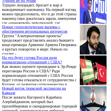
Турции не по зубам
российскими «переговорщиками» по этой
военного конфликта? Как возможное ...
Турцию лихорадит, бросает в жар и
самой бывшей (по отношению к бывшей
выворачивает наизнанку. На первый взгляд
«УССР») Украине. И есть сведения, что в
можно предположить, что и до этой страны
один из дней эти контакты длились аж
наконец-таки докатилась зараза, именуемая
больше 10 часов. То есть на переговорах
где «оранжевой» революцией, где
речь явно шла о многих технических
Новые геополитические вызовы с
революцией «роз» и «тюльпанов», а где -
элементах, так сказать, «раздела» этой
обострением региональных интересов
«бархата», «зонтов», «весны»...
самой бывшей «УССР».
Группа "Альтернативные проекты"
продолжает представлять анализ бывшего
вице-премьера Армении Армена Геворкяна
о крутых поворотах в мире. Начало по
ссылке -
На что будет готова Россия ради
https://yerkramas.org/article/196407/transformacii-
нормализации отношений с США?
amerikanskoj-paradigmy-i-armyanskaya-
Как можно оцените прошедшие в Эр-Рияде
perspektiva
переговоры России и США? Ради
нормализации отношений с США Россия
будет готова отказаться от сотрудничества с
Китаем, от развития сотрудничества в
Новый виток тюркской экспансии на
рамках БРИКС? На эти и другие вопросы
Кавказе
ИАЦ VERELQ ответил научный сотрудник
После захвата Нагорного Карабаха
Института мировой военной экономики и
Азербайджаном, который был
стратегии НИУ ВШЭ, эксперт Российского
пролоббирован и скоординирован турецкой
совета по международным делам (РСМД)
стороной, пантюркистские амбиции