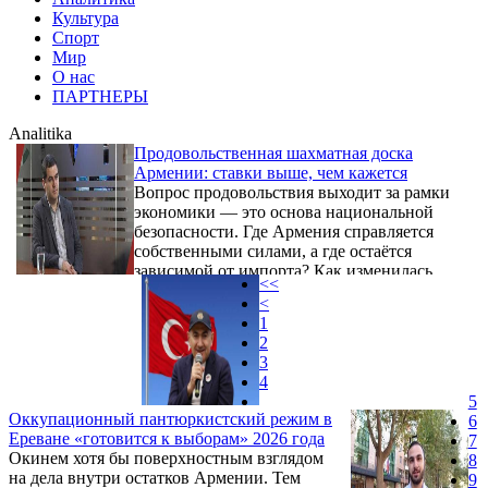
Культура
Спорт
Мир
О нас
ПАРТНЕРЫ
Analitika
Продовольственная шахматная доска
Армении: ставки выше, чем кажется
Вопрос продовольствия выходит за рамки
экономики — это основа национальной
безопасности. Где Армения справляется
собственными силами, а где остаётся
зависимой от импорта? Как изменилась
<<
продовольственная картина после потери
<
контроля над Арцахом? Насколько
1
внутреннее сельское хозяйство и пищевая
2
промышленность готовы обеспечить
3
население в условиях кризиса, и существует
4
ли на случай чрезвычайной ситуации
5
стратегический резерв? О системных
Оккупационный пантюркистский режим в
6
проблемах, геополитических рисках и
Ереване «готовится к выборам» 2026 года
7
возможностях аграрного ...
Окинем хотя бы поверхностным взглядом
8
на дела внутри остатков Армении. Тем
9