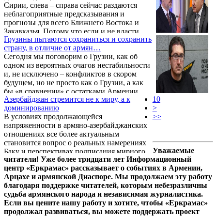
Сирии, слева – справа сейчас раздаются
неблагоприятные предсказывания и
прогнозы для всего Ближнего Востока и
Закавказья. Потому что если и не власти
Грузины пытаются сохраниться и сохранить
Турции, то турецкие СМИ наперебой
страну, в отличие от армян…
пишут о дальнейшей разнузданной
Сегодня мы поговорим о Грузии, как об
экспансии турков и протурецких различных
одном из вероятных очагов нестабильности
«прокси»-групп. И в качестве одного из
и, не исключено – конфликтов в скором
направлений громогласно указано – да,
будущем, но не просто как о Грузии, а как
армянский Сюник и так называемый
бы «в сравнении» с остатками Армении.
«зангезурский коридор». Не говоря уже о
Азербайджан стремится не к миру, а к
10
Мы, да и не только мы, многократно на
том, что турки собираются оккупировать
доминированию
>
протяжении 2023-24 годов, отмечали и
многие части бывшей ...
В условиях продолжающейся
>>
писали, что усилия Запада/США были
напряженности в армяно-азербайджанских
почти 2 года направлены на то, чтобы
отношениях все более актуальным
Грузия добровольно стала бы театром
становится вопрос о реальных намерениях
«второго фронта» против России. Но!!! –
Уважаемые
Баку и перспективах подписания мирного
извините за напоминание, однако в весь
читатели! Уже более тридцати лет Информационный
договора между двумя странами. О том,
период «царствования» Михаила
центр «Еркрамас» рассказывает о событиях в Армении,
почему Азербайджан выдвигает новые
Саакашвили, ...
Арцахе и армянской Диаспоре. Мы продолжаем эту работу
требования к Армении, в том числе об
благодаря поддержке читателей, которым небезразличны
изменении Конституции, насколько реальна
судьба армянского народа и независимая журналистика.
угроза новой эскалации и какие факторы
Если вы цените нашу работу и хотите, чтобы «Еркрамас»
могут повлиять на развитие ситуации, в
продолжал развиваться, вы можете поддержать проект
интервью информационно-аналитическому