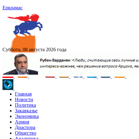
Еркрамас
Суббота, 08 августа 2026 года
Главная
Новости
Политика
Закавказье
Экономика
Армия
Диаспора
Общество
Аналитика