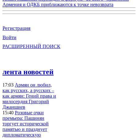
Армения и ОДКБ приближаются к точке невозврата
Регистрация
Войти
РАСШИРЕННЫЙ ПОИСК
лента новостей
17:03
Армян он любил,
как русских, а русских –
как армян: Гений права и
милосердия Григорий
Джаншиев
15:40
Розовые очки
премьера: Пашинян
торгует исторической
памятью и празднует
дипломатическую