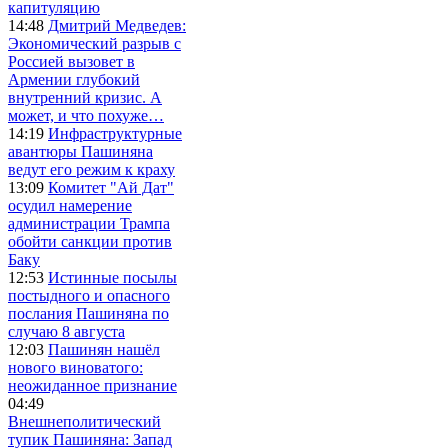
капитуляцию
14:48
Дмитрий Медведев:
Экономический разрыв с
Россией вызовет в
Армении глубокий
внутренний кризис. А
может, и что похуже…
14:19
Инфраструктурные
авантюры Пашиняна
ведут его режим к краху
13:09
Комитет "Ай Дат"
осудил намерение
администрации Трампа
обойти санкции против
Баку
12:53
Истинные посылы
постыдного и опасного
послания Пашиняна по
случаю 8 августа
12:03
Пашинян нашёл
нового виноватого:
неожиданное признание
04:49
Внешнеполитический
тупик Пашиняна: Запад