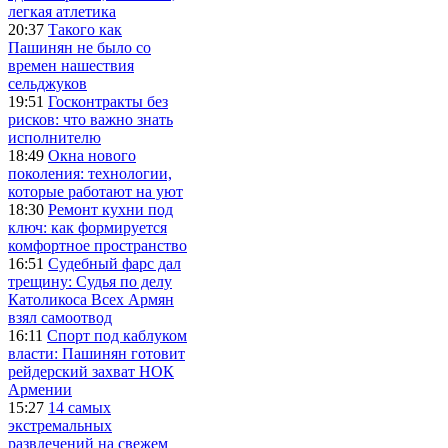
легкая атлетика
20:37
Такого как
Пашинян не было со
времен нашествия
сельджуков
19:51
Госконтракты без
рисков: что важно знать
исполнителю
18:49
Окна нового
поколения: технологии,
которые работают на уют
18:30
Ремонт кухни под
ключ: как формируется
комфортное пространство
16:51
Судебный фарс дал
трещину: Судья по делу
Католикоса Всех Армян
взял самоотвод
16:11
Спорт под каблуком
власти: Пашинян готовит
рейдерский захват НОК
Армении
15:27
14 самых
экстремальных
развлечений на свежем