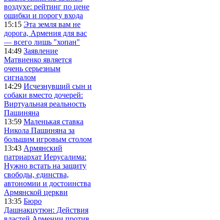
воздухе: рейтинг по цене
ошибки и порогу входа
15:15
Эта земля вам не
дорога, Армения для вас
— всего лишь "хопан"
14:49
Заявление
Матвиенко является
очень серьезным
сигналом
14:29
Исчезнувший сын и
собаки вместо дочерей:
Виртуальная реальность
Пашиняна
13:59
Маленькая ставка
Никола Пашиняна за
большим игровым столом
13:43
Армянский
патриархат Иерусалима:
Нужно встать на защиту
свободы, единства,
автономии и достоинства
Армянской церкви
13:35
Бюро
Дашнакцутюн: Действия
властей Армении против