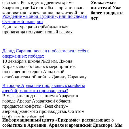
святынь. Речь идет о древнем храме
Уважаемые
Звартноц, где 14 июня была организована
читатели! Уже
корпоративная вечеринка, на которой, по
более тридцати
Рождение «Новой Турции», или по следам
сообщениям очевидцев, присутствовали
лет
Османской империи
женщины легкого поведения. Первым о
Единая турецко-азербайджанская
произошедшем на своей страничке в
пропаганда получает новый размах
социальной сети Facebook 15 июня
рассказал пользователь Гор Ованнисян.
Давид Сарапян воевал и обессмертил себя в
одержанных победах
10 декабря в школе №20 им. Джона
Киракосяна состоялось мероприятие,
посвященное герою Арцахской
освободительной войны Давиду Сарапяну.
В городе Арарат не продавались конфеты
азербайджанского производства?
В магазине под названием «Арарат» в
городе Арарат Араратской области
продаются конфеты «Best cherry»
азербайджанского производства. Об этом
сообщает iravaban.net.
Информационный центр «Еркрамас» рассказывает о
событиях в Армении, Арцахе и армянской Диаспоре. Мы