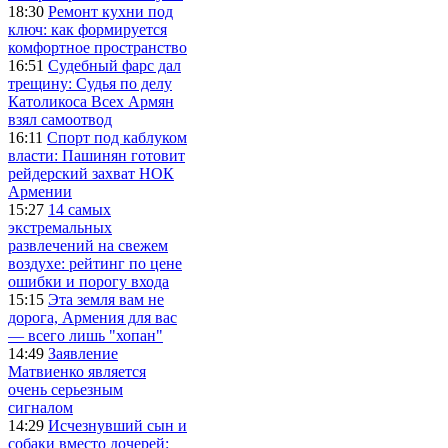
18:30
Ремонт кухни под
ключ: как формируется
комфортное пространство
16:51
Судебный фарс дал
трещину: Судья по делу
Католикоса Всех Армян
взял самоотвод
16:11
Спорт под каблуком
власти: Пашинян готовит
рейдерский захват НОК
Армении
15:27
14 самых
экстремальных
развлечений на свежем
воздухе: рейтинг по цене
ошибки и порогу входа
15:15
Эта земля вам не
дорога, Армения для вас
— всего лишь "хопан"
14:49
Заявление
Матвиенко является
очень серьезным
сигналом
14:29
Исчезнувший сын и
собаки вместо дочерей: