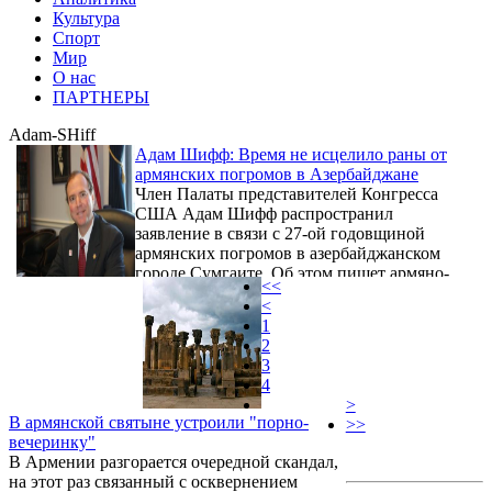
Культура
Спорт
Мир
О нас
ПАРТНЕРЫ
Adam-SHiff
Адам Шифф: Время не исцелило раны от
армянских погромов в Азербайджане
Член Палаты представителей Конгресса
США Адам Шифф распространил
заявление в связи с 27-ой годовщиной
армянских погромов в азербайджанском
городе Сумгаите. Об этом пишет армяно-
<<
американская газета «Asbarez».
<
1
2
3
4
>
В армянской святыне устроили "порно-
>>
вечеринку"
В Армении разгорается очередной скандал,
на этот раз связанный с осквернением