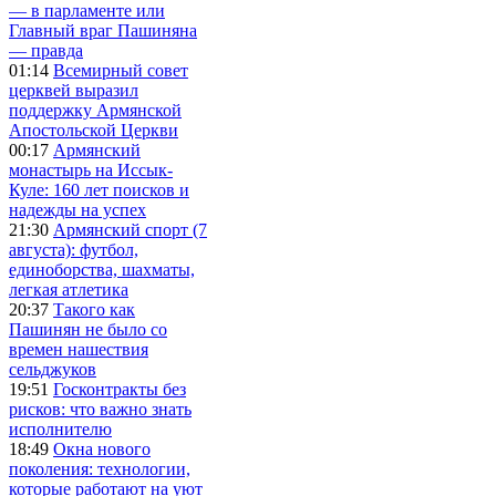
— в парламенте или
Главный враг Пашиняна
— правда
01:14
Всемирный совет
церквей выразил
поддержку Армянской
Апостольской Церкви
00:17
Армянский
монастырь на Иссык-
Куле: 160 лет поисков и
надежды на успех
21:30
Армянский спорт (7
августа): футбол,
единоборства, шахматы,
легкая атлетика
20:37
Такого как
Пашинян не было со
времен нашествия
сельджуков
19:51
Госконтракты без
рисков: что важно знать
исполнителю
18:49
Окна нового
поколения: технологии,
которые работают на уют