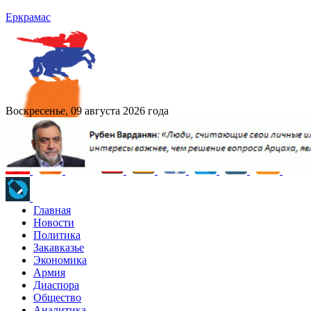
Еркрамас
Воскресенье, 09 августа 2026 года
Главная
Новости
Политика
Закавказье
Экономика
Армия
Диаспора
Общество
Аналитика