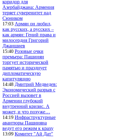
коридор для
Азербайджана: Армения
теряет суверенитет над
Сюником
17:03
Армян он любил,
как русских, а русских –
как армян: Гений права и
милосердия Григорий
Джаншиев
15:40
Розовые очки
премьера: Пашинян
торгует исторической
памятью и празднует
дипломатическую
капитуляцию
14:48
Дмитрий Медведев:
Экономический разрыв с
Россией вызовет в
Армении глубокий
внутренний кризис. А
может, и что похуже…
14:19
Инфраструктурные
авантюры Пашиняна
ведут его режим к краху
13:09
Комитет "Ай Дат"