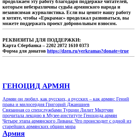
продолжаем эту работу благодаря поддержке читателей,
которым небезразличны судьба армянского народа и
независимая журналистика. Если вы цените нашу работу
и хотите, чтобы «Еркрамас» продолжал развиваться, вы
можете поддержать проект добровольным взносом.
РЕКВИЗИТЫ ДЛЯ ПОДДЕРЖКИ:
Карта Сбербанка – 2202 2072 1610 0373
Форма для донатов
https://dzen.ru/yerkramas?donate=true
ГЕНОЦИД АРМЯН
Армян он любил, как русских, а русских – как армян: Гений
права и милосердия Григорий Джаншиев
Связанная со спецслужбами Турции Лилит Мкртчян
прочитала лекцию в Музее-институте Геноцида армян
Четыре этапа армянского Ливана: Что происходит с одной из
старейших армянских общин мира
Армия