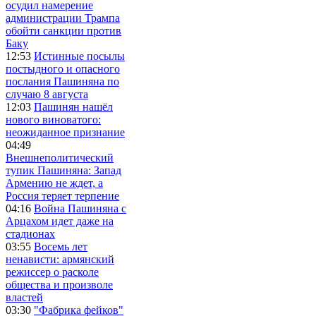
осудил намерение
администрации Трампа
обойти санкции против
Баку
12:53
Истинные посылы
постыдного и опасного
послания Пашиняна по
случаю 8 августа
12:03
Пашинян нашёл
нового виноватого:
неожиданное признание
04:49
Внешнеполитический
тупик Пашиняна: Запад
Армению не ждет, а
Россия теряет терпение
04:16
Война Пашиняна с
Арцахом идет даже на
стадионах
03:55
Восемь лет
ненависти: армянский
режиссер о расколе
общества и произволе
властей
03:30
"Фабрика фейков"