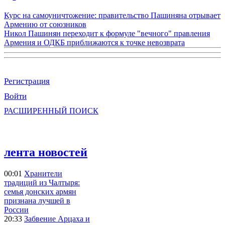
Курс на самоуничтожение: правительство Пашиняна отрывает
Армению от союзников
Никол Пашинян переходит к формуле "вечного" правления
Армения и ОДКБ приближаются к точке невозврата
Регистрация
Войти
РАСШИРЕННЫЙ ПОИСК
лента новостей
00:01
Хранители
традиций из Чалтыря:
семья донских армян
признана лучшей в
России
20:33
Забвение Арцаха и