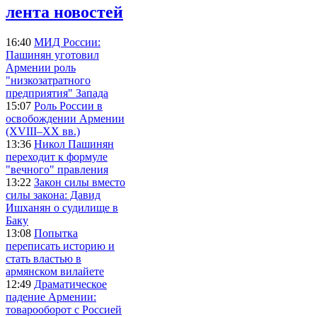
лента новостей
16:40
МИД России:
Пашинян уготовил
Армении роль
"низкозатратного
предприятия" Запада
15:07
Роль России в
освобождении Армении
(XVIII–XX вв.)
13:36
Никол Пашинян
переходит к формуле
"вечного" правления
13:22
Закон силы вместо
силы закона: Давид
Ишханян о судилище в
Баку
13:08
Попытка
переписать историю и
стать властью в
армянском вилайете
12:49
Драматическое
падение Армении:
товарооборот с Россией