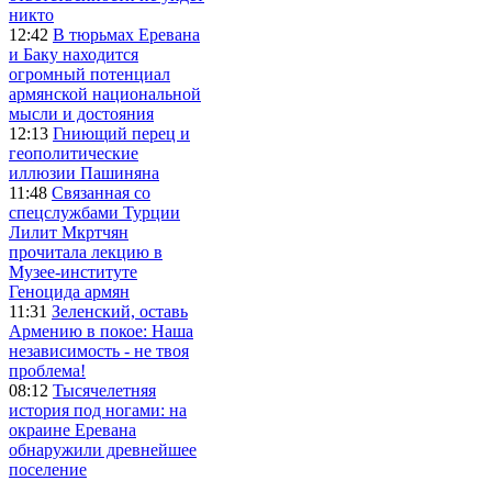
никто
12:42
В тюрьмах Еревана
и Баку находится
огромный потенциал
армянской национальной
мысли и достояния
12:13
Гниющий перец и
геополитические
иллюзии Пашиняна
11:48
Связанная со
спецслужбами Турции
Лилит Мкртчян
прочитала лекцию в
Музее-институте
Геноцида армян
11:31
Зеленский, оставь
Армению в покое: Наша
независимость - не твоя
проблема!
08:12
Тысячелетняя
история под ногами: на
окраине Еревана
обнаружили древнейшее
поселение