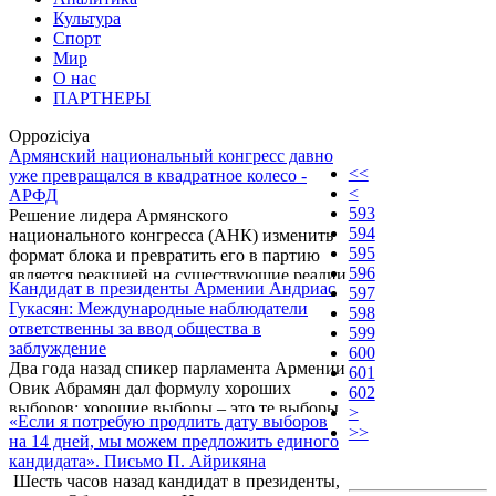
Культура
Спорт
Мир
О нас
ПАРТНЕРЫ
Oppoziciya
Армянский национальный конгресс давно
<<
уже превращался в квадратное колесо -
<
АРФД
593
Решение лидера Армянского
594
национального конгресса (АНК) изменить
595
формат блока и превратить его в партию
596
является реакцией на существующие реалии
Кандидат в президенты Армении Андриас
597
в политической жизни страны. Как
Гукасян: Международные наблюдатели
598
передает корреспондент ИА REGNUM, об
ответственны за ввод общества в
599
этом заявил 8 февраля на брифингах в
заблуждение
600
парламенте глава парламентской фракции
Два года назад спикер парламента Армении
601
АРФ "Дашнакцутюн" Армен Рустамян.
Овик Абрамян дал формулу хороших
602
выборов: хорошие выборы – это те выборы,
>
«Если я потребую продлить дату выборов
которые получили положительную оценку
>>
на 14 дней, мы можем предложить единого
международных наблюдателей. Об этом в
кандидата». Письмо П. Айрикяна
беседе с журналистами 11 февраля заявил
Шесть часов назад кандидат в президенты,
кандидат в президенты Андриас Гукасян,