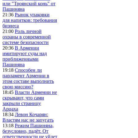
или "Троянский конь" от
Пашиняна
21:36
Рынок упаковки
для напитков: требования
бизнеса
21:00
Роль личной
охраны в современной
системе безопасности
20:36
В Армении
имитируют суды над
приближенными
Пашиняна
19:18
Способен ли
парламент Армении в
этом составе выполнить
свою миссию?
18:45
Власти Армении не
скрывают, что сами
закрыли страницу
Арцаха
18:34
Левон Кочарян:
Властям нас не запугать
13:18
Режим Пашиняна,
безусловно, падёт. От
ответственности не уйдет