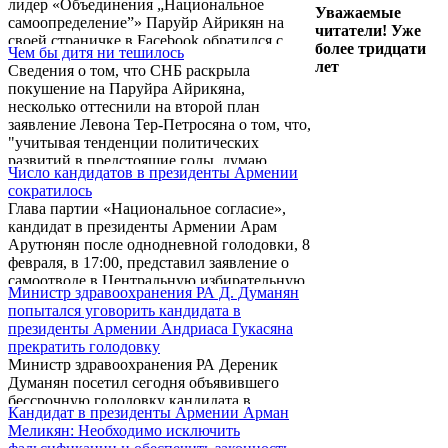
лидер «Объединения „Национальное
комментируя заявление представителей
Уважаемые
самоопределение”» Паруйр Айрикян на
БДИПЧ/ОБСЕ о том, что их организация не
читатели! Уже
своей страничке в Facebook обратился с
трибунал, и они осуществляют лишь
более тридцати
Чем бы дитя ни тешилось
письмом к Раффи Ованнисяну и Гранту
наблюдательскую миссию.
лет
Сведения о том, что СНБ раскрыла
Багратяну.
покушение на Паруйра Айрикяна,
несколько оттеснили на второй план
заявление Левона Тер-Петросяна о том, что,
"учитывая тенденции политических
развитий в предстоящие годы, думаю,
Число кандидатов в президенты Армении
настало время, чтобы конгресс из альянса
сократилось
разнородных политических сил и
Глава партии «Национальное согласие»,
беспартийных превратился в одну-
кандидат в президенты Армении Арам
единственную партию". В своем интервью
Арутюнян после однодневной голодовки, 8
газете "Чоррорд инкнишханутюн" ЛТП,
февраля, в 17:00, представил заявление о
конечно, похвалил АНК, отметив, что
самоотводе в Центральную избирательную
последний "блестяще" выполнил свою роль
Министр здравоохранения РА Д. Думанян
комиссию Армении. В беседе с
непримиримого оппозиционного борца, ...
попытался уговорить кандидата в
журналистами перед зданием ЦИК он
президенты Армении Андриаса Гукасяна
отметил, что не будет ждать заявления
прекратить голодовку
Паруйра Айрикяна о переносе выборов на
Министр здравоохранения РА Дереник
две недели, поскольку Конституционный
Думанян посетил сегодня объявившего
суд может отклонить его. Его заявление о
бессрочную голодовку кандидата в
самоотводе принял секретарь ЦИК Армен
Кандидат в президенты Армении Арман
президенты Армении Андриаса Гукасяна.
Смбатян, который сообщил, что заявление
Меликян: Необходимо исключить
Глава ведомства посоветовал политику
будет обсуждаться ...