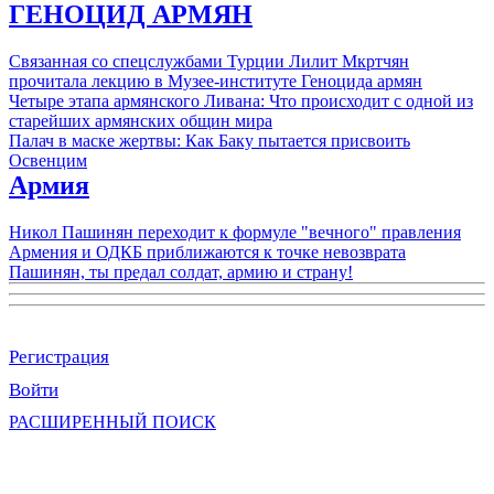
ГЕНОЦИД АРМЯН
Связанная со спецслужбами Турции Лилит Мкртчян
прочитала лекцию в Музее-институте Геноцида армян
Четыре этапа армянского Ливана: Что происходит с одной из
старейших армянских общин мира
Палач в маске жертвы: Как Баку пытается присвоить
Освенцим
Армия
Никол Пашинян переходит к формуле "вечного" правления
Армения и ОДКБ приближаются к точке невозврата
Пашинян, ты предал солдат, армию и страну!
Регистрация
Войти
РАСШИРЕННЫЙ ПОИСК