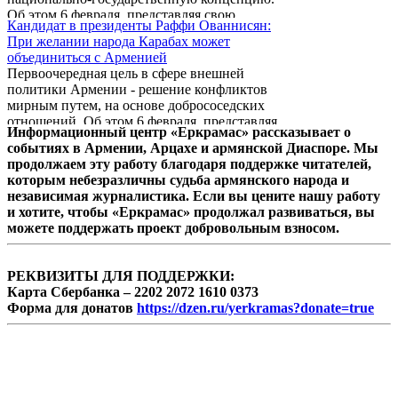
согласие» Арам Арутюнян, поясняя цели
Об этом 6 февраля, представляя свою
однодневной голодовки, которую он
Кандидат в президенты Раффи Ованнисян:
предвыборную программу, заявил кандидат
объявит перед зданием ЦИК Армении
При желании народа Карабах может
в президенты Армении, лидер партии
сегодня в 17:00.
объединиться с Арменией
«Наследие» Раффи Ованнисян.
Первоочередная цель в сфере внешней
политики Армении - решение конфликтов
мирным путем, на основе добрососедских
отношений. Об этом 6 февраля, представляя
Информационный центр «Еркрамас» рассказывает о
свою предвыборную программу, заявил
событиях в Армении, Арцахе и армянской Диаспоре. Мы
кандидат в президенты, лидер партии
продолжаем эту работу благодаря поддержке читателей,
«Наследие» Раффи Ованнисян.
которым небезразличны судьба армянского народа и
независимая журналистика. Если вы цените нашу работу
и хотите, чтобы «Еркрамас» продолжал развиваться, вы
можете поддержать проект добровольным взносом.
РЕКВИЗИТЫ ДЛЯ ПОДДЕРЖКИ:
Карта Сбербанка – 2202 2072 1610 0373
Форма для донатов
https://dzen.ru/yerkramas?donate=true