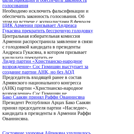
фальсификации и обеспечить законность
отправиться на медобследование и
голосования
объяснил ему, насколько опасна голодовка
Необходимо исключить фальсификации и
для здоровья.
обеспечить законность голосования. Об
этом на встрече с журналистами 8 февраля
ЦИК Армении призывает Андреаса
заявил кандидат в президенты Армении,
Гукасяна прекратить бессрочную голодовку
бывший глава МИД НКР Арман Меликян.
Центральная избирательная комиссия
Армении распространила заявление в связи
с голодовкой кандидата в президенты
Андреаса Гукасяна, в котором призывает
кандидата прекратить ее.
Лидер партии «Христианско-народное
возрождение» Сос Гимишян выступает за
создание партии АНК, но без АОД
Председатель входящей ранее в состав
Армянского национального конгресса
(АНК) партии «Христианско-народное
возрождение» Сос Гимишян не
Бако Саакян принял Раффи Ованнисяна
представляет себя в составе партии,
Президент Республики Арцах Бако Саакян
которую предлагает создать первый
принял председателя партии «Наследие»,
президент Армении Левон Тер-Петросян.
кандидата в президенты в Армении Раффи
Вместо этого он намерен сохранить АНК
Ованнисяна.
как единый блок партий.
Состояние здоровья Айрикяна ухудшилось