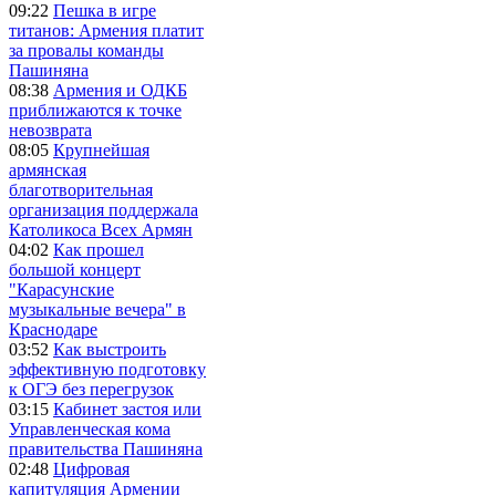
09:22
Пешка в игре
титанов: Армения платит
за провалы команды
Пашиняна
08:38
Армения и ОДКБ
приближаются к точке
невозврата
08:05
Крупнейшая
армянская
благотворительная
организация поддержала
Католикоса Всех Армян
04:02
Как прошел
большой концерт
"Карасунские
музыкальные вечера" в
Краснодаре
03:52
Как выстроить
эффективную подготовку
к ОГЭ без перегрузок
03:15
Кабинет застоя или
Управленческая кома
правительства Пашиняна
02:48
Цифровая
капитуляция Армении