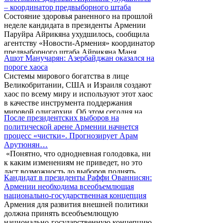
– координатор предвыборного штаба
Состояние здоровья раненного на прошлой
неделе кандидата в президенты Армении
Паруйра Айрикяна ухудшилось, сообщила
агентству «Новости-Армения» координатор
предвыборного штаба Айрикяна Маня
Ашот Манучарян: Азербайджан оказался на
Айвазян.
пороге хаоса
Системы мирового богатства в лице
Великобритании, США и Израиля создают
хаос по всему миру и используют этот хаос
в качестве инструмента поддержания
мировой олигархии. Об этом сегодня на
После президентских выборов на
пресс-конференции заявил член комитета
политической арене Армении начнется
“Карабах” Ашот Манучарян.
процесс «чистки». Прогнозирует Арам
Арутюнян…
«Понятно, что однодневная голодовка, ни
к каким изменениям не приведет, но это
даст возможность до выборов поднять
Кандидат в президенты Раффи Ованнисян:
вопрос о их незаконности, а также
Армении необходима всеобъемлющая
встретиться с остальными кандидатами не в
национально-государственная концепция
кафе, а под открытым небом», - об этом на
Армения для развития внешней политики
пресс-конференции заявил кандидат в
должна принять всеобъемлющую
президенты, лидер партии «Национальное
национально-государственную концепцию.