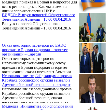
Медведев приехал в Ереван в непростое для
всего региона время. Как мы знаем, на
линии соприкосновения НКР с
ВИДЕО: Выпуск новостей Общественного
Азербайджаном несколько дней
Телевидения Армении - 15.00 08.04.2016
происходили крупные боестолкновения с
Выпуск новостей Общественного
применением всех видов вооружений, в
Телевидения Армении - 15.00 08.04.2016
том числе и авиации, что происходит
впервые за последний 22 года.
Отказ некоторых партнеров по ЕАЭС
приехать в Ереван подорвал авторитет
организации – Саргсян
Отказ некоторых партнеров по
Евразийскому экономическому союзу
приехать в Ереван подорвал авторитет
организации, сказал президент Армении
Использование азербайджанцами против
Серж Саргсян на встрече с премьер-
Карабаха российского оружия вызвало в
министром РФ Дмитрием Медведевым.
Армении большой резонанс – президент
Использование азербайджанцами против
Карабаха российского оружия вызвало в
Армении большой резонанс, сказал
накануне глава армянского государства
Медведев: Инициатива об использовании
Серж Саргсян на встрече с премьер-