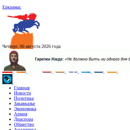
Еркрамас
Четверг, 06 августа 2026 года
Главная
Новости
Политика
Закавказье
Экономика
Армия
Диаспора
Общество
Аналитика