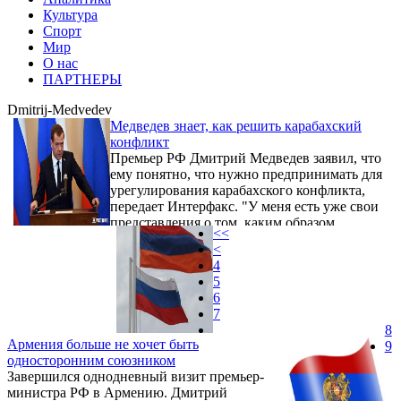
Культура
Спорт
Мир
О нас
ПАРТНЕРЫ
Dmitrij-Medvedev
Медведев знает, как решить карабахский
конфликт
Премьер РФ Дмитрий Медведев заявил, что
ему понятно, что нужно предпринимать для
урегулирования карабахского конфликта,
передает Интерфакс. "У меня есть уже свои
представления о том, каким образом
<<
развивались события, и, самое главное, что
<
нужно предпринимать", — заявил он в
4
интервью программе "Вести в субботу" с
5
Сергеем Брилевым на телеканале
6
"Россия-1" (ВГТРК).
7
8
Армения больше не хочет быть
9
односторонним союзником
Завершился однодневный визит премьер-
министра РФ в Армению. Дмитрий