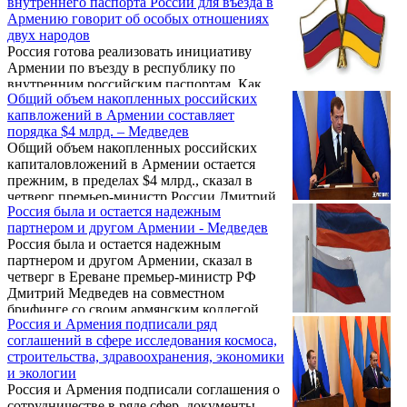
внутреннего паспорта России для въезда в
министром РФ Дмитрием Медведевым.
Армению говорит об особых отношениях
двух народов
Россия готова реализовать инициативу
Армении по въезду в республику по
внутренним российским паспортам. Как
Общий объем накопленных российских
передает РИА Новости, об этом сообщил
капвложений в Армении составляет
сегодня премьер-министр РФ Дмитрий
порядка $4 млрд. – Медведев
Медведев по итогам переговоров с главой
Общий объем накопленных российских
правительства Армении Овиком
капиталовложений в Армении остается
Абрамяном в Ереване.
прежним, в пределах $4 млрд., сказал в
четверг премьер-министр России Дмитрий
Россия была и остается надежным
Медведев на совместном брифинге с
партнером и другом Армении - Медведев
премьер-министром Армении Овиком
Россия была и остается надежным
Абрамяном.
партнером и другом Армении, сказал в
четверг в Ереване премьер-министр РФ
Дмитрий Медведев на совместном
брифинге со своим армянским коллегой
Россия и Армения подписали ряд
Овиком Абрамяном. По его словам, две
соглашений в сфере исследования космоса,
страны объединяют не только торгово-
строительства, здравоохранения, экономики
экономическое сотрудничество, но и
и экологии
культурные, исторические отношения,
Россия и Армения подписали соглашения о
гуманитарные связи.
сотрудничестве в ряде сфер, документы