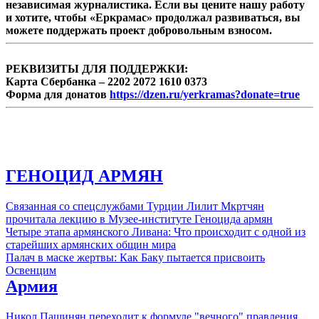
независимая журналистика. Если вы цените нашу работу
и хотите, чтобы «Еркрамас» продолжал развиваться, вы
можете поддержать проект добровольным взносом.
РЕКВИЗИТЫ ДЛЯ ПОДДЕРЖКИ:
Карта Сбербанка – 2202 2072 1610 0373
Форма для донатов
https://dzen.ru/yerkramas?donate=true
ГЕНОЦИД АРМЯН
Связанная со спецслужбами Турции Лилит Мкртчян
прочитала лекцию в Музее-институте Геноцида армян
Четыре этапа армянского Ливана: Что происходит с одной из
старейших армянских общин мира
Палач в маске жертвы: Как Баку пытается присвоить
Освенцим
Армия
Никол Пашинян переходит к формуле "вечного" правления