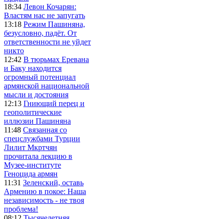
18:34
Левон Кочарян:
Властям нас не запугать
13:18
Режим Пашиняна,
безусловно, падёт. От
ответственности не уйдет
никто
12:42
В тюрьмах Еревана
и Баку находится
огромный потенциал
армянской национальной
мысли и достояния
12:13
Гниющий перец и
геополитические
иллюзии Пашиняна
11:48
Связанная со
спецслужбами Турции
Лилит Мкртчян
прочитала лекцию в
Музее-институте
Геноцида армян
11:31
Зеленский, оставь
Армению в покое: Наша
независимость - не твоя
проблема!
08:12
Тысячелетняя