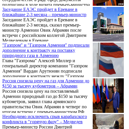
подписаны в ходе визита премьер-министра
Заседание ЕАЭС пройдет в Ереване в
России Дмитрия Медведева в Ереван.
ближайшие 2-3 месяца – премьер-министр
Подписано соглашение о сотрудничестве в
Заседание ЕАЭС пройдет в Ереване в
области исследования и использования
ближайшие 2-3 месяца, сказал премьер-
космического пространства в мирных
министр Армении Овик Абрамян после
целях.
встречи с российским коллегой Дмитрием
Медведевым в Ереване.
"Газпром" и "Газпром Армения" подписали
дополнение к контракту на поставку
природного газа в Армению
Глава "Газпрома" Алексей Миллер и
генеральный директор компании "Газпром
Армения" Вардан Арутюнян подписали
дополнение к контракту между "Газпром
Россия снизила цену на газ для Армении до
экспорт" и "Газпром Армения" на поставку
$150 за тысячу кубометров – Абрамян
природного газа в Армению в 2014–2018
Россия снизила цену на поставляемый
годах. Документ был подписан в четверг в
Армении природный газ до $150 за тысячу
рамках визита премьер-министра России
кубометров, заявил глава армянского
Дмитрия Медведева в Ереван.
правительства Овик Абрамян в четверг по
итогам встречи с премьер-министром РФ
Необходимо исключить срыв карабахского
Дмитрием Медведевым.
конфликта в "горячую фазу" – Медведев
Премьер-министр России Дмитрий