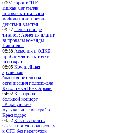
09:51
Фронт "НЕТ":
Ишхан Сагателян
призвал к тотальной
мобилизации против
действий властей
09:22
Пешка в игре
титанов: Армения платит
за провалы команды
Пашиняна
08:38
Армения и ОДКБ
приближаются к точке
невозврата
08:05
Крупнейшая
армянская
благотворительная
организация поддержала
Католикоса Всех Армян
04:02
Как прошел
большой концерт
"Карасунские
музыкальные вечера" в
Краснодаре
03:52
Как выстроить
эффективную подготовку
к ОГЭ без перегрузок