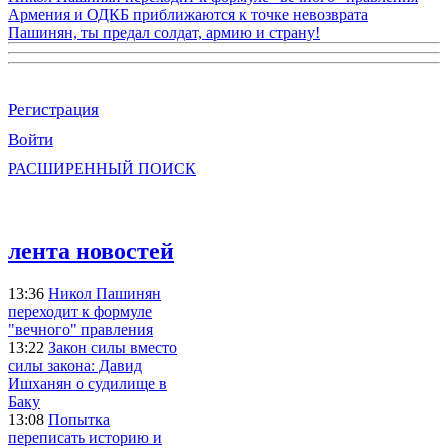
Армения и ОДКБ приближаются к точке невозврата
Пашинян, ты предал солдат, армию и страну!
Регистрация
Войти
РАСШИРЕННЫЙ ПОИСК
лента новостей
13:36
Никол Пашинян
переходит к формуле
"вечного" правления
13:22
Закон силы вместо
силы закона: Давид
Ишханян о судилище в
Баку
13:08
Попытка
переписать историю и