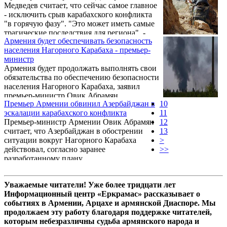
Медведев считает, что сейчас самое главное
- исключить срыв карабахского конфликта
"в горячую фазу". "Это может иметь самые
трагические последствия для региона", -
Армения будет обеспечивать безопасность
сказал Медведев в четверг в Ереване на
населения Нагорного Карабаха - премьер-
совместной пресс-конференции со своим
министр
армянским коллегой Овиком Абрамяном.
Армения будет продолжать выполнять свои
обязательства по обеспечению безопасности
населения Нагорного Карабаха, заявил
премьер-министр Овик Абрамян.
Премьер Армении обвинил Азербайджан в
10
эскалации карабахского конфликта
11
Премьер-министр Армении Овик Абрамян
12
считает, что Азербайджан в обострении
13
ситуации вокруг Нагорного Карабаха
>
действовал, согласно заранее
>>
разработанному плану.
Уважаемые читатели! Уже более тридцати лет
Информационный центр «Еркрамас» рассказывает о
событиях в Армении, Арцахе и армянской Диаспоре. Мы
продолжаем эту работу благодаря поддержке читателей,
которым небезразличны судьба армянского народа и