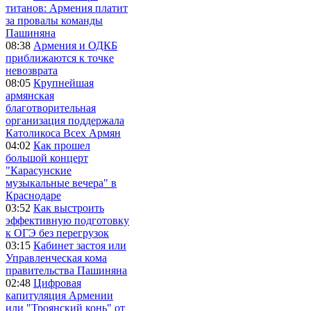
титанов: Армения платит
за провалы команды
Пашиняна
08:38
Армения и ОДКБ
приближаются к точке
невозврата
08:05
Крупнейшая
армянская
благотворительная
организация поддержала
Католикоса Всех Армян
04:02
Как прошел
большой концерт
"Карасунские
музыкальные вечера" в
Краснодаре
03:52
Как выстроить
эффективную подготовку
к ОГЭ без перегрузок
03:15
Кабинет застоя или
Управленческая кома
правительства Пашиняна
02:48
Цифровая
капитуляция Армении
или "Троянский конь" от