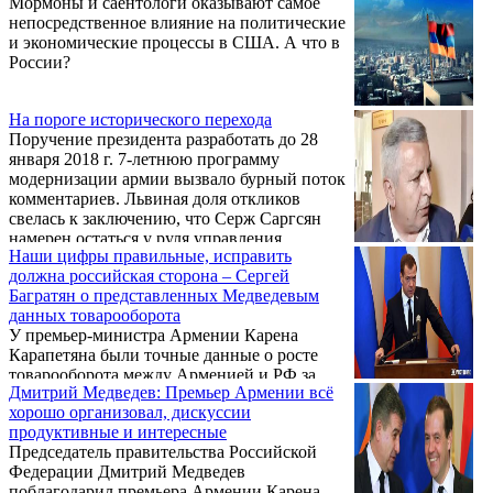
Мормоны и саентологи оказывают самое
непосредственное влияние на политические
и экономические процессы в США. А что в
России?
На пороге исторического перехода
Поручение президента разработать до 28
января 2018 г. 7-летнюю программу
модернизации армии вызвало бурный поток
комментариев. Львиная доля откликов
свелась к заключению, что Серж Саргсян
намерен остаться у руля управления
Наши цифры правильные, исправить
государством после истечения срока
должна российская сторона – Сергей
президентских полномочий. Основанием
Багратян о представленных Медведевым
послужила фраза президента о тех, чьими
данных товарооборота
усилиями будет реализована упомянутая
У премьер-министра Армении Карена
программа: "Эту программу должны
Карапетяна были точные данные о росте
воплотить в реальность совместными
товарооборота между Арменией и РФ за
усилиями - я как верховный
Дмитрий Медведев: Премьер Армении всё
последние восемь месяцев, такое мнение в
главнокомандующий, министр обороны, ...
хорошо организовал, дискуссии
беседе с корреспондентом Aysor.am
продуктивные и интересные
высказал депутат парламентской фракции
Председатель правительства Российской
«Блок Царукян», экономист Сергей
Федерации Дмитрий Медведев
Багратян.
поблагодарил премьера Армении Карена