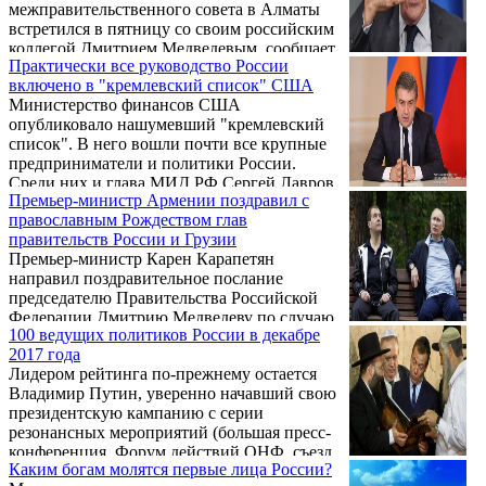
межправительственного совета в Алматы
встретился в пятницу со своим российским
коллегой Дмитрием Медведевым, сообщает
Практически все руководство России
пресс-служба армянского правительства.
включено в "кремлевский список" США
Министерство финансов США
опубликовало нашумевший "кремлевский
список". В него вошли почти все крупные
предприниматели и политики России.
Среди них и глава МИД РФ Сергей Лавров
Премьер-министр Армении поздравил с
и бизнесмен армянского происхождения
православным Рождеством глав
Сергей Галицкий.
правительств России и Грузии
Премьер-министр Карен Карапетян
направил поздравительное послание
председателю Правительства Российской
Федерации Дмитрию Медведеву по случаю
100 ведущих политиков России в декабре
православного Рождества, сообщили
2017 года
Новости Армении – NEWS.am в пресс-
Лидером рейтинга по-прежнему остается
службе кабинета министров.
Владимир Путин, уверенно начавший свою
президентскую кампанию с серии
резонансных мероприятий (большая пресс-
конференция, Форум действий ОНФ, съезд
Каким богам молятся первые лица России?
«Единой России»).