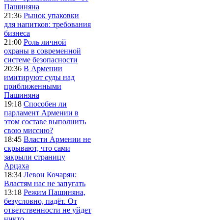
Пашиняна
21:36
Рынок упаковки
для напитков: требования
бизнеса
21:00
Роль личной
охраны в современной
системе безопасности
20:36
В Армении
имитируют суды над
приближенными
Пашиняна
19:18
Способен ли
парламент Армении в
этом составе выполнить
свою миссию?
18:45
Власти Армении не
скрывают, что сами
закрыли страницу
Арцаха
18:34
Левон Кочарян:
Властям нас не запугать
13:18
Режим Пашиняна,
безусловно, падёт. От
ответственности не уйдет
никто