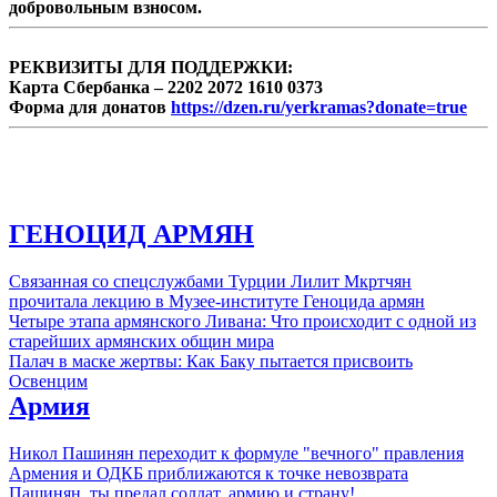
добровольным взносом.
РЕКВИЗИТЫ ДЛЯ ПОДДЕРЖКИ:
Карта Сбербанка – 2202 2072 1610 0373
Форма для донатов
https://dzen.ru/yerkramas?donate=true
ГЕНОЦИД АРМЯН
Связанная со спецслужбами Турции Лилит Мкртчян
прочитала лекцию в Музее-институте Геноцида армян
Четыре этапа армянского Ливана: Что происходит с одной из
старейших армянских общин мира
Палач в маске жертвы: Как Баку пытается присвоить
Освенцим
Армия
Никол Пашинян переходит к формуле "вечного" правления
Армения и ОДКБ приближаются к точке невозврата
Пашинян, ты предал солдат, армию и страну!