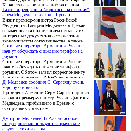
Карапетяна за организацию заседания
Газовый реверанс и "абрикосовая история":
Евразийского межправительственного
с чем Медведев приехал в Ереван
совета в Ереване.
Визит премьер-министра Российской
Федерации Дмитрия Медведева в Ереван
ознаменовался подписанием нескольких
интересных документов о совместном
экономическом сотрудничестве, а также
Сотовые операторы Армении и России
заявлениями, сделанными самим главой
начнут обсуждать снижение тарифов на
российского правительства и
роуминг
представителями прибывшей делегации.
Сотовые операторы Армении и России
начнут обсуждать снижение тарифов на
роуминг. Об этом заявил корреспонденту
Новости Армении – NEWS.am министр
Д. Медведев сообщил С. Саргсяну очень
транспорта, связи и информационных
хорошую новость
технологий Армении Ваан Мартиросян, по
Президент Армении Серж Саргсян принял
итогам встречи премьер-министров
сегодня премьер-министр России Дмитрия
Армении и России, Карена Карапетяна и
Медведева, прибывшего в Ереван с
Дмитрия Медведева в Правительстве
официальным визитом.
Армении 24 октября.
Дмитрий Медведев: В России особой
популярностью пользуются армянские
фрукты, соки и сыры