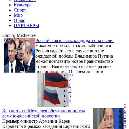
Культура
Спорт
Мир
О нас
ПАРТНЕРЫ
Dmitrij-Medvedev
Российская власть: кандидаты на вылет
Накануне президентских выборов вся
Россия гадает, кто в случае вполне
ожидаемой победы Владимира Путина
может возглавить новое правительство
страны. Высказываются самые разные
предположения. О своем желании
<<
возглавить кабинет, если «развяжут руки»,
<
заявлял левопатриотический кандидат
1
Павел Грудинин. Но ни Грудинина, ни кого-
2
то еще из оппозиционных кандидатов на
3
должность главы правительства Кремль
4
выдвигать не будет.
5
Карапетян и Медведев обсудили вопросы
6
армяно-российской повестки
7
Премьер-министр Армении Карен
8
Карапетян в рамках заседания Евразийского
9