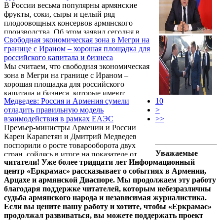
В России весьма популярны армянские
фрукты, соки, сыры и целый ряд
плодоовощных консервов армянского
производства. Об этом заявил сегодня в
Свободная экономическая зона в Мегри на
Ереване председатель правительства РФ
границе с Ираном – хорошая площадка для
Дмитрий Медведев в заявлении для прессы
российского капитала и бизнеса
по итогам переговоров с премьер-
Мы считаем, что свободная экономическая
министром Армении Кареном
зона в Мегри на границе с Ираном –
Карапетяном.
хорошая площадка для российского
капитала и бизнеса, которые имеют
Медведев: Россия и Армения сумели
10
интересы в Иране. Об этом заявил сегодня
отладить правильную модель
>
премьер-министр Армении Карен
взаимодействия в рамках ЕАЭС
>>
Карапетян на совместном брифинге с
Премьер-министры Армении и России
российским коллегой Дмитрием
Карен Карапетян и Дмитрий Медведев
Медведевым в Ереване.
поспорили о росте товарооборота двух
Уважаемые
стран, сойдясь в итоге на показателе от
читатели! Уже более тридцати лет Информационный
главы российского правительства и в том,
центр «Еркрамас» рассказывает о событиях в Армении,
что обе страны преодолели полосу
Арцахе и армянской Диаспоре. Мы продолжаем эту работу
экономических сложностей. Об этом
благодаря поддержке читателей, которым небезразличны
сообщает РИА Новости.
судьба армянского народа и независимая журналистика.
Если вы цените нашу работу и хотите, чтобы «Еркрамас»
продолжал развиваться, вы можете поддержать проект