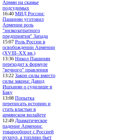
Армян на скамье
подсудимых
16:40
МИД России:
Пашинян уготовил
Армении роль
"низкозатратного
предприятия" Запада
15:07
Роль России в
освобождении Армении
(XVIII–XX вв.)
13:36
Никол Пашинян
переходит к формуле
"вечного" правления
13:22
Закон силы вместо
силы закона: Давид
Ишханян о судилище в
Баку
13:08
Попытка
переписать историю и
стать властью в
армянском вилайете
12:49
Драматическое
падение Армении:
товарооборот с Россией
рухнул, а топливо бьет