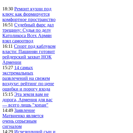
18:30
Ремонт кухни под
ключ: как формируется
комфортное пространство
16:51
Судебный фарс дал
трещину: Судья по делу
Католикоса Всех Армян
взял самоотвод
16:11
Спорт под каблуком
власти: Пашинян готовит
рейдерский захват НОК
Армении
15:27
14 самых
экстремальных
развлечений на свежем
воздухе: рейтинг по цене
ошибки и порогу входа
15:15
Эта земля вам не
дорога, Армения для вас
— всего лишь "хопан"
14:49
Заявление
Матвиенко является
очень серьезным
сигналом
14:29
Исчезнувший сын и