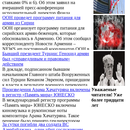
ставками 0% и 6). Об этом заявил на
вчерашней пресс-конференции
исполнительный директор Фонда
ООН проведет программу питания для
содействия развитию села и сельского
армян из Сирии
хозяйства НКР Ашот Бахшиян.
ООН организует программу питания для
сирийских армян-беженцев, которые
обосновались в Армению. Об этом сообщил
корреспонденту Новости Армении –
NEWS.am постоянный координатор ООН в
Бывший президент Турции: Геноцид армян
Армении Брэдли Бусетто. Программа
был «справедливым и правовым»
начнется в ближайшие недели, добавил он.
действием
В докладе, подписанном бывшим
начальником Главного штаба Вооруженных
сил Турции Кенаном Эвреном, пришедшим
к власти в результате военного переворота
Произведения Арама Хачатуряна включены
Уважаемые
1980 года и ставшим седьмым президентом
в регистр «Память мира» ЮНЕСКО
читатели! Уже
Турции, отмечается, что Геноцид армян
В международный регистр программы
более тридцати
1915 года был «справедливым и правовым»
«Память мира» ЮНЕСКО включены
лет
действием.
киномузыка и рукописные ноты
композитора Арама Хачатуряна. Такое
решение было принято гендиректором
За сутки погибли два солдата ВС
ЮНЕСКО на основании заключения
Азербайджана– один убит сослуживцем,