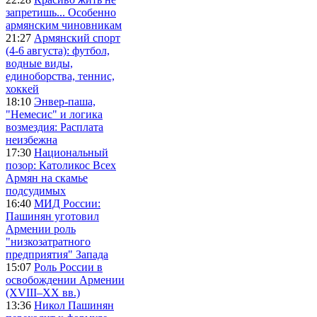
запретишь... Особенно
армянским чиновникам
21:27
Армянский спорт
(4-6 августа): футбол,
водные виды,
единоборства, теннис,
хоккей
18:10
Энвер-паша,
"Немесис" и логика
возмездия: Расплата
неизбежна
17:30
Национальный
позор: Католикос Всех
Армян на скамье
подсудимых
16:40
МИД России:
Пашинян уготовил
Армении роль
"низкозатратного
предприятия" Запада
15:07
Роль России в
освобождении Армении
(XVIII–XX вв.)
13:36
Никол Пашинян