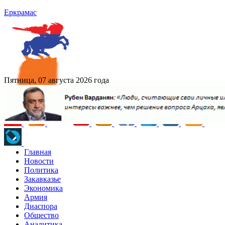
Еркрамас
Пятница, 07 августа 2026 года
Главная
Новости
Политика
Закавказье
Экономика
Армия
Диаспора
Общество
Аналитика