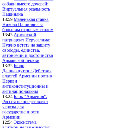
собаки вместо дочерей:
Виртуальная реальность
Пашиняна
13:59
Маленькая ставка
Никола Пашиняна за
большим игровым столом
13:43
Армянский
патриархат Иерусалима:
Нужно встать на защиту
свободы, единства,
автономии и достоинства
Армянской церкви
13:35
Бюро
Дашнакцутюн: Действия
властей Армении против
Церкви
антиконституционны и
антинациональны
13:24
Блок "Армения":
Россия не представляет
угрозы для
государственности
Армении
12:54
Экосистема
элитной недвижимости: