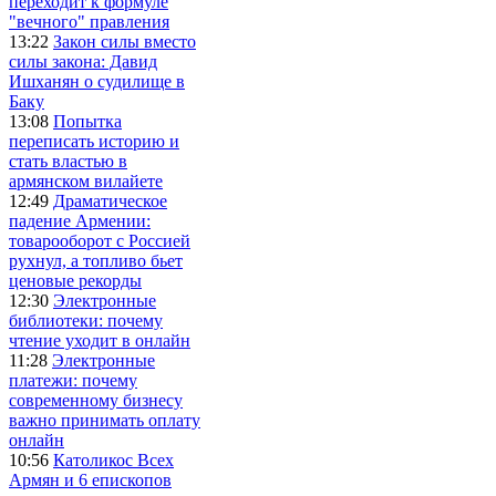
переходит к формуле
"вечного" правления
13:22
Закон силы вместо
силы закона: Давид
Ишханян о судилище в
Баку
13:08
Попытка
переписать историю и
стать властью в
армянском вилайете
12:49
Драматическое
падение Армении:
товарооборот с Россией
рухнул, а топливо бьет
ценовые рекорды
12:30
Электронные
библиотеки: почему
чтение уходит в онлайн
11:28
Электронные
платежи: почему
современному бизнесу
важно принимать оплату
онлайн
10:56
Католикос Всех
Армян и 6 епископов