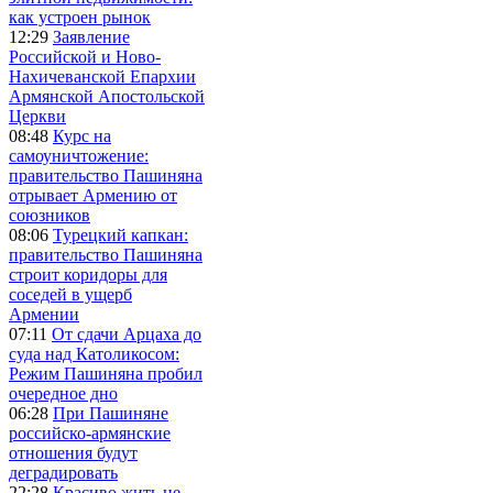
как устроен рынок
12:29
Заявление
Российской и Ново-
Нахичеванской Епархии
Армянской Апостольской
Церкви
08:48
Курс на
самоуничтожение:
правительство Пашиняна
отрывает Армению от
союзников
08:06
Турецкий капкан:
правительство Пашиняна
строит коридоры для
соседей в ущерб
Армении
07:11
От сдачи Арцаха до
суда над Католикосом:
Режим Пашиняна пробил
очередное дно
06:28
При Пашиняне
российско-армянские
отношения будут
деградировать
22:28
Красиво жить не