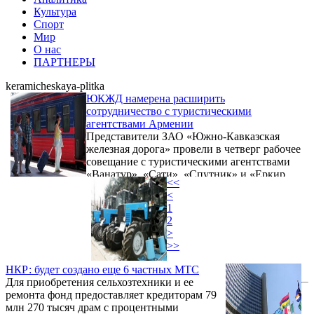
Культура
Спорт
Мир
О нас
ПАРТНЕРЫ
keramicheskaya-plitka
ЮКЖД намерена расширить
сотрудничество с туристическими
агентствами Армении
Представители ЗАО «Южно-Кавказская
железная дорога» провели в четверг рабочее
совещание с туристическими агентствами
«Ванатур», «Сати», «Спутник» и «Еркир
<<
Наири», обсудив перспективы
<
сотрудничества в организации
1
железнодорожных туров, сообщает пресс-
2
служба компании.
>
>>
НКР: будет создано еще 6 частных МТС
Для приобретения сельхозтехники и ее
ремонта фонд предоставляет кредиторам 79
млн 270 тысяч драм с процентными