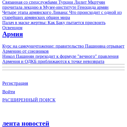
Связанная со спецслужбами Турции Лилит Мкртчян
прочитала лекцию в Музее-институте Геноцида армян
Четыре этапа армянского Ливана: Что происходит с одной из
старейших армянских общин мира
Палач в маске жертвы: Как Баку пытается присвоить
Освенцим
Армия
Курс на самоуничтожение: правительство Пашиняна отрывает
Армению от союзников
Никол Пашинян переходит к формуле "вечного" правления
Армения и ОДКБ приближаются к точке невозврата
Регистрация
Войти
РАСШИРЕННЫЙ ПОИСК
лента новостей