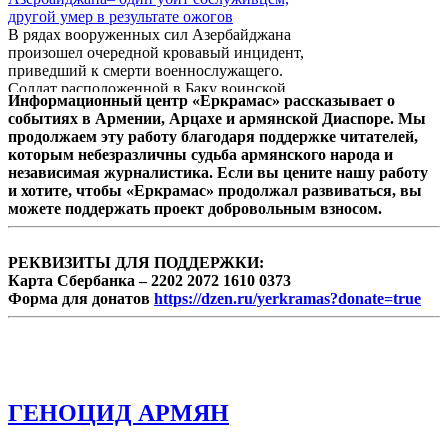
Международного консультативного
другой умер в результате ожогов
комитета в ходе заседания комитета
В рядах вооруженных сил Азербайджана
программы «Память мира» 18-го июня в
произошел очередной кровавый инцидент,
Республике Корея.
приведший к смерти военнослужащего.
Солдат расположенной в Баку воинской
Информационный центр «Еркрамас» рассказывает о
части Минобороны Азербайджана, 18-
событиях в Армении, Арцахе и армянской Диаспоре. Мы
летний Хаям Асиф оглу Байрамов, убил
продолжаем эту работу благодаря поддержке читателей,
ножом своего сослуживца, 19-летнего
которым небезразличны судьба армянского народа и
Кямрана Фирдовси оглу Мамедова.
независимая журналистика. Если вы цените нашу работу
К.Мамедов сразу же скончался. Об этом
и хотите, чтобы «Еркрамас» продолжал развиваться, вы
сообщает азербайджанское
можете поддержать проект добровольным взносом.
информагентство «АПА».
РЕКВИЗИТЫ ДЛЯ ПОДДЕРЖКИ:
Карта Сбербанка – 2202 2072 1610 0373
Форма для донатов
https://dzen.ru/yerkramas?donate=true
ГЕНОЦИД АРМЯН