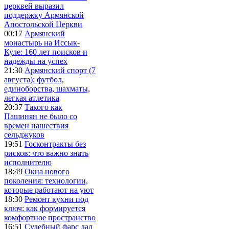
церквей выразил
поддержку Армянской
Апостольской Церкви
00:17
Армянский
монастырь на Иссык-
Куле: 160 лет поисков и
надежды на успех
21:30
Армянский спорт (7
августа): футбол,
единоборства, шахматы,
легкая атлетика
20:37
Такого как
Пашинян не было со
времен нашествия
сельджуков
19:51
Госконтракты без
рисков: что важно знать
исполнителю
18:49
Окна нового
поколения: технологии,
которые работают на уют
18:30
Ремонт кухни под
ключ: как формируется
комфортное пространство
16:51
Судебный фарс дал