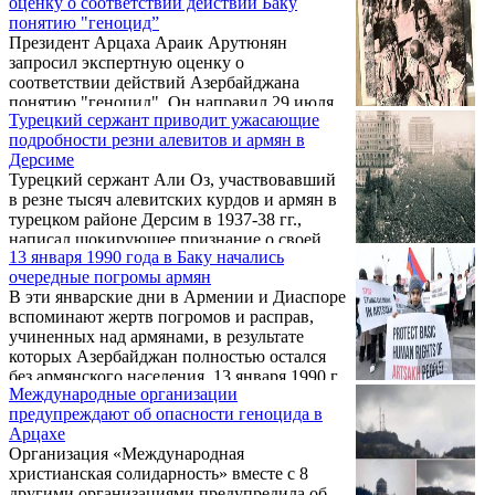
оценку о соответствии действий Баку
необходимости, освещается в средствах
захоронения мирных жителей.
понятию "геноцид”
массовой информации с декабря 2022 года
Президент Арцаха Араик Арутюнян
и обсуждается политическими лидерами.
запросил экспертную оценку о
Об этом говорится в заявлении бывшего
соответствии действий Азербайджана
прокурора Международного уголовного
понятию "геноцид". Он направил 29 июля
суда Луиса Морено Окампо,
Турецкий сержант приводит ужасающие
письмо ведущему специалисту в области
обнародовавшего доклад по Нагорному
подробности резни алевитов и армян в
международного права, бывшему главному
Карабаху.
Дерсиме
прокурору Международного уголовного
Турецкий сержант Али Оз, участвовавший
суда, преподавателю Гарвардского и
в резне тысяч алевитских курдов и армян в
Йельского университетов Луису Морено
турецком районе Дерсим в 1937-38 гг.,
Окампо с просьбой предоставить
написал шокирующее признание о своей
экспертное мнение о том, соответствует ли
13 января 1990 года в Баку начались
роли в этих убийствах. Чрезвычайно
углубляющаяся блокада Арцаха
очередные погромы армян
огорчительно читать ужасные подробности
преступлению геноцида.
В эти январские дни в Армении и Диаспоре
убийств.
вспоминают жертв погромов и расправ,
учиненных над армянами, в результате
которых Азербайджан полностью остался
без армянского населения. 13 января 1990 г.,
Международные организации
в столице Азербайджана начались массовые
предупреждают об опасности геноцида в
погромы коренного армянского населения.
Арцахе
Несколько тысяч озверелых сторонников
Организация «Международная
Народного фронта Азербайджана,
христианская солидарность» вместе с 8
рвавшегося к власти, устроили массовые
другими организациями предупредила об