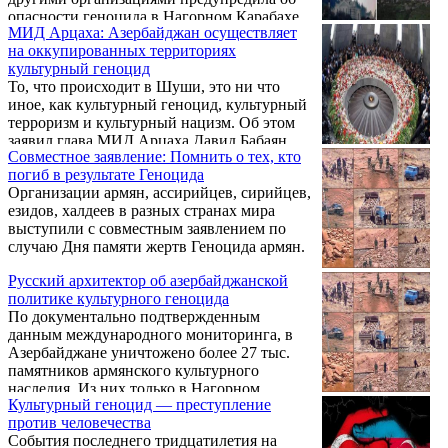
погромы в Баку по национальному
опасности геноцида в Нагорном Карабахе.
признаку.
МИД Арцаха: Азербайджан осуществляет
Организации призвали страны,
на оккупированных территориях
присоединившиеся к Конвенции о
культурный геноцид
предупреждении преступления геноцида и
То, что происходит в Шуши, это ни что
наказании за него, действовать через Совет
иное, как культурный геноцид, культурный
Безопасности ООН для предотвращения
терроризм и культурный нацизм. Об этом
Геноцида армян в регионе. Об этом
заявил глава МИД Арцаха Давид Бабаян,
сообщает Арменпресс со ссылкой на
Совместное заявление: Помнить о тех, кто
комментируя по просьбе Новости Армении
заявление организации.
погиб в результате Геноцида
– NEWS.am снос азербайджанцами куполов
Организации армян, ассирийцев, сирийцев,
храма Казанчецоц в Шуши.
езидов, халдеев в разных странах мира
выступили с совместным заявлением по
случаю Дня памяти жертв Геноцида армян.
Русский архитектор об азербайджанской
политике культурного геноцида
По документально подтвержденным
данным международного мониторинга, в
Азербайджане уничтожено более 27 тыс.
памятников армянского культурного
наследия. Из них только в Нагорном
Культурный геноцид — преступление
Карабахе 167 церквей, 8 монастырей, 123
против человечества
кладбища, 13 археологических комплексов.
События последнего тридцатилетия на
Иначе, как культурным геноцидом назвать