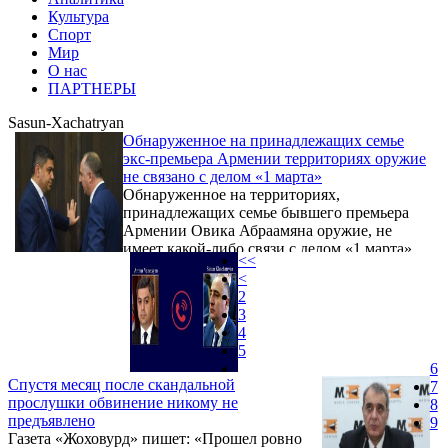
Культура
Спорт
Мир
О нас
ПАРТНЕРЫ
Sasun-Xachatryan
Обнаруженное на принадлежащих семье
экс-премьера Армении территориях оружие
не связано с делом «1 марта»
Обнаруженное на территориях,
принадлежащих семье бывшего премьера
Армении Овика Абраамяна оружие, не
имеет какой-либо связи с делом «1 марта»,
<<
заявил журналистам председатель
<
Специальной следственной службы
2
Армении Сасун Хачатрян.
3
4
5
6
Спустя месяц после скандальной
7
прослушки обвинение никому не
8
предъявлено
9
Газета «Жоховурд» пишет: «Прошел ровно