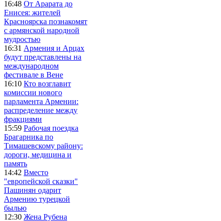
16:48
От Арарата до
Енисея: жителей
Красноярска познакомят
с армянской народной
мудростью
16:31
Армения и Арцах
будут представлены на
международном
фестивале в Вене
16:10
Кто возглавит
комиссии нового
парламента Армении:
распределение между
фракциями
15:59
Рабочая поездка
Брагарника по
Тимашевскому району:
дороги, медицина и
память
14:42
Вместо
"европейской сказки"
Пашинян одарит
Армению турецкой
былью
12:30
Жена Рубена