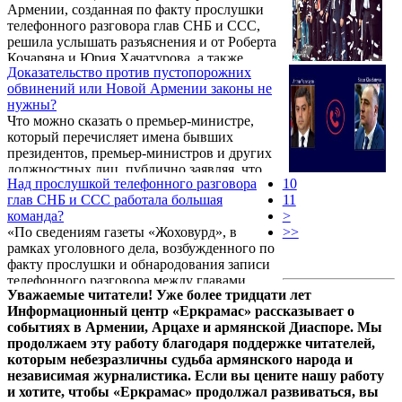
Армении, созданная по факту прослушки
телефонного разговора глав СНБ и ССС,
решила услышать разъяснения и от Роберта
Кочаряна и Юрия Хачатурова, а также
Доказательство против пустопорожних
судьи, который рассматривал вопрос ареста
обвинений или Новой Армении законы не
экс-президента.
нужны?
Что можно сказать о премьер-министре,
который перечисляет имена бывших
президентов, премьер-министров и других
должностных лиц, публично заявляя, что
Над прослушкой телефонного разговора
10
эти люди виновны в преступлениях против
глав СНБ и ССС работала большая
11
государства и народа?
команда?
>
«По сведениям газеты «Жоховурд», в
>>
рамках уголовного дела, возбужденного по
факту прослушки и обнародования записи
телефонного разговора между главами
Уважаемые читатели! Уже более тридцати лет
Службы национальной безопасности и
Информационный центр «Еркрамас» рассказывает о
Специальной следственной службы, в
событиях в Армении, Арцахе и армянской Диаспоре. Мы
ближайшее время будут серьезные
продолжаем эту работу благодаря поддержке читателей,
разоблачения.
которым небезразличны судьба армянского народа и
независимая журналистика. Если вы цените нашу работу
и хотите, чтобы «Еркрамас» продолжал развиваться, вы