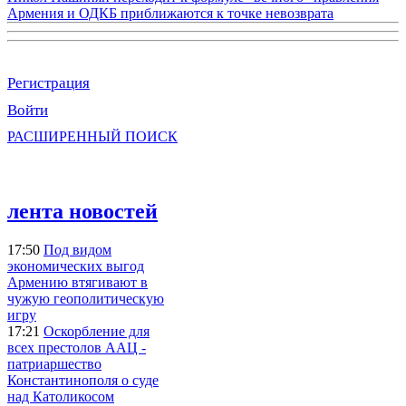
Армения и ОДКБ приближаются к точке невозврата
Регистрация
Войти
РАСШИРЕННЫЙ ПОИСК
лента новостей
17:50
Под видом
экономических выгод
Армению втягивают в
чужую геополитическую
игру
17:21
Оскорбление для
всех престолов ААЦ -
патриаршество
Константинополя о суде
над Католикосом