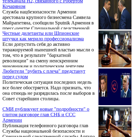
телеканала H2, связанного с Робертом
разговора между директором Службы
Кочаряном
Национальной безопасности Армении
Служба нацбезопасности Армении
(СНБ) и Специальной следственной
арестовала крупного бизнесмена Самвела
службы (ССС) РА.
Майрапетяна, сообщили Sputnik Армения в
пресс-центре Специальной следственной
Честные дилетанты или Шпионские
службы республики. По сведениям СМИ,
штучки как мерило профессионализма
задержали его по делу прослушки
Если допустить себя до активно
телефонного разговора глав Службы
тиражируемой нынешней властью мысли о
нацбезопасности и Специальной
том, что в результате "бархатной
следственной службы — Артура Ванецяна
революции" на смену неискренним
и Сасуна Хачатряна. В отделе по связям с
чиновникам и политическим деятелям
прессой СНБ пока не дали дополнительных
Любители "рубить с плеча" предстанут
пришли искренние, а погрязших в
разъяснений.
перед судом
коррупции немолодых господ сменили
Политическая ситуация последних недель
кристально честные молодые патриоты, то
все более обостряется. Надо признать, что
напрашивается и продолжение логической
она отнюдь не разрядилась после выборов в
цепочки, а именно: профессионалов по
Совет старейшин столицы.
большей части сменили дилетанты. Но
выиграет ли от подобной замены общество,
СМИ публикуют новые "подробности" о
страна?
слитом разговоре глав СНБ и ССС
Армении
Публикация телефонного разговора глав
Службы национальной безопасности и
Специальной следственной службы Артура