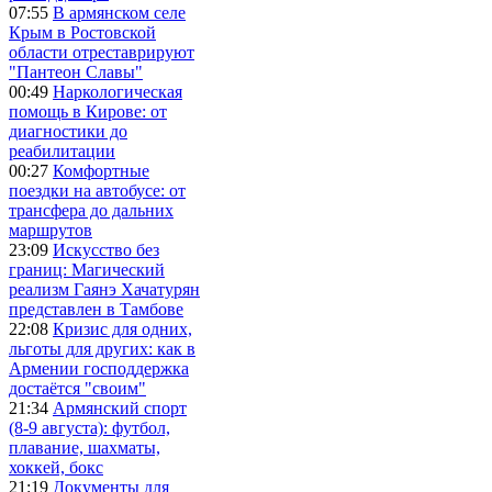
07:55
В армянском селе
Крым в Ростовской
области отреставрируют
"Пантеон Славы"
00:49
Наркологическая
помощь в Кирове: от
диагностики до
реабилитации
00:27
Комфортные
поездки на автобусе: от
трансфера до дальних
маршрутов
23:09
Искусство без
границ: Магический
реализм Гаянэ Хачатурян
представлен в Тамбове
22:08
Кризис для одних,
льготы для других: как в
Армении господдержка
достаётся "своим"
21:34
Армянский спорт
(8-9 августа): футбол,
плавание, шахматы,
хоккей, бокс
21:19
Документы для