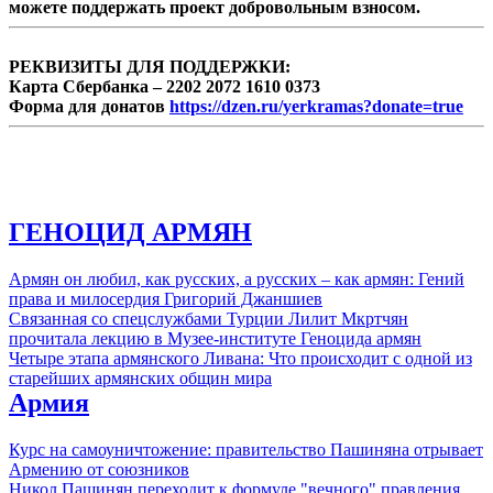
можете поддержать проект добровольным взносом.
РЕКВИЗИТЫ ДЛЯ ПОДДЕРЖКИ:
Карта Сбербанка – 2202 2072 1610 0373
Форма для донатов
https://dzen.ru/yerkramas?donate=true
ГЕНОЦИД АРМЯН
Армян он любил, как русских, а русских – как армян: Гений
права и милосердия Григорий Джаншиев
Связанная со спецслужбами Турции Лилит Мкртчян
прочитала лекцию в Музее-институте Геноцида армян
Четыре этапа армянского Ливана: Что происходит с одной из
старейших армянских общин мира
Армия
Курс на самоуничтожение: правительство Пашиняна отрывает
Армению от союзников
Никол Пашинян переходит к формуле "вечного" правления