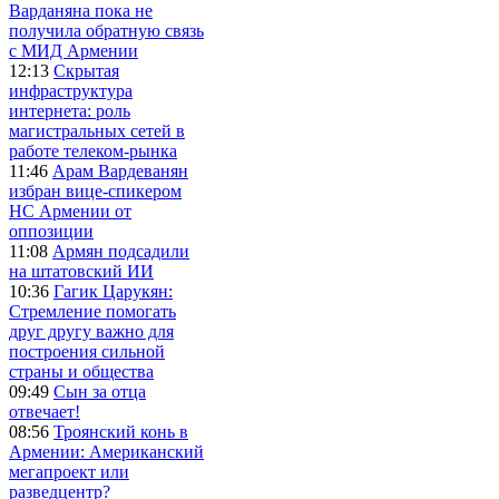
Варданяна пока не
получила обратную связь
с МИД Армении
12:13
Скрытая
инфраструктура
интернета: роль
магистральных сетей в
работе телеком-рынка
11:46
Арам Вардеванян
избран вице-спикером
НС Армении от
оппозиции
11:08
Армян подсадили
на штатовский ИИ
10:36
Гагик Царукян:
Стремление помогать
друг другу важно для
построения сильной
страны и общества
09:49
Сын за отца
отвечает!
08:56
Троянский конь в
Армении: Американский
мегапроект или
разведцентр?