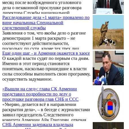
месяц после возбужденного уголовного
дела о незаконной прослушке разговора
директора Службы национальной
Расследование дела «1 марта» провалено по
безопасности и начальника Специальной
вине начальника Специальной
следственной службы, однако обвинение
следственной службы
пока никому не предъявлено. Как стало
Заявления о том, что якобы дело о разгоне
известно газете «Жоховурд», в рамках этого
демонстрации 1 марта раскрыто – не
уголовного дела орган предварительного
соответствуют действительности,
следствия провел обыски в 6 различных
поскольку, по сути, кроме тех трех лиц,
адресах.
Еще один шаг - и Армения окажется в хаосе
которым предъявлено обвинение, мы
О каждой власти судят по первым ста дням.
ничего не знаем, заявил в интервью газете
Именно в этот период становится
«168 жам» бывший руководитель Службы
понятным, насколько пришедшие к власти
национальной безопасности Армении,
силы способны выполнить свою программу,
бывший депутат парламента Армении,
осуществить задуманное.
эксперт Давид Шахназарян.
«Вышли на след»: глава СК Армении
представил подробности по делу о
прослушке разговора глав СНБ и ССС
«Уверяю, делается всё в направлении
раскрытия дела», – в беседе с журналистами
заявил председатель Следственного
комитета Армении Айк Григорян, отвечая
СНБ Армении задержала владельца
на вопросы касательно дела о прослушке