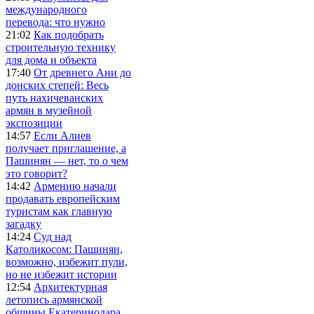
международного
перевода: что нужно
21:02
Как подобрать
строительную технику
для дома и объекта
17:40
От древнего Ани до
донских степей: Весь
путь нахичеванских
армян в музейной
экспозиции
14:57
Если Алиев
получает приглашение, а
Пашинян — нет, то о чем
это говорит?
14:42
Армению начали
продавать европейским
туристам как главную
загадку
14:24
Суд над
Католикосом: Пашинян,
возможно, избежит пули,
но не избежит истории
12:54
Архитектурная
летопись армянской
общины Екатеринодара